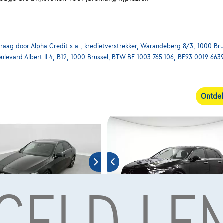
ag door Alpha Credit s.a., kredietverstrekker, Warandeberg 8/3, 1000 Bru
oulevard Albert II 4, B12, 1000 Brussel, BTW BE 1003.765.106, BE93 0019 663
Ontdek
 GELD LE