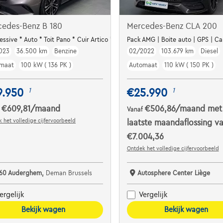
cedes-Benz B 180
Mercedes-Benz CLA 200
essive * Auto * Toit Pano * Cuir Artico * Cam
Pack AMG | Boite auto | GPS | Ca
023
36.500 km
Benzine
02/2022
103.679 km
Diesel
maat
100 kW ( 136 PK )
Automaat
110 kW ( 150 PK )
9.950
€25.990
1
1
€609,81
/maand
€506,86
/maand
met
f
Vanaf
 het volledige cijfervoorbeeld
laatste maandaflossing v
€7.004,36
Ontdek het volledige cijfervoorbeeld
160 Auderghem,
Deman Brussels
Autosphere Center Liège
ergelijk
Vergelijk
Bekijk wagen
Bekijk wagen