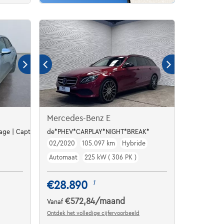
Mercedes-Benz E
lage | Capteurs Av+Ar
de*PHEV*CARPLAY*NIGHT*BREAK*
02/2020
105.097 km
Hybride
Automaat
225 kW ( 306 PK )
€28.890
1
€572,84
/maand
Vanaf
Ontdek het volledige cijfervoorbeeld