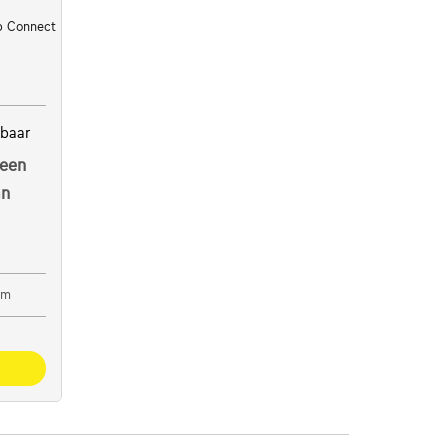
p Connect
kbaar
een
an
em