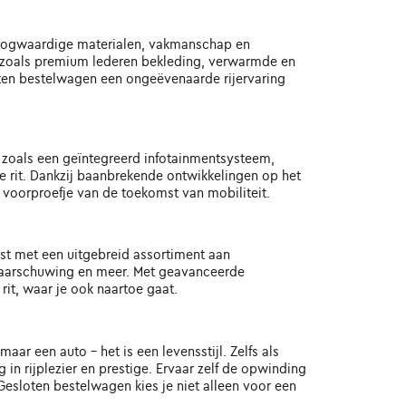
 Hoogwaardige materialen, vakmanschap en
es zoals premium lederen bekleding, verwarmde en
ten bestelwagen een ongeëvenaarde rijervaring
 zoals een geïntegreerd infotainmentsysteem,
je rit. Dankzij baanbrekende ontwikkelingen op het
voorproefje van de toekomst van mobiliteit.
ust met een uitgebreid assortiment aan
aarschuwing en meer. Met geavanceerde
it, waar je ook naartoe gaat.
ar een auto - het is een levensstijl. Zelfs als
n rijplezier en prestige. Ervaar zelf de opwinding
esloten bestelwagen kies je niet alleen voor een