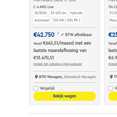
C e AMG Line
114 C
10/2024
25.405 km
Hybride
01/2
Automaat
150 kW ( 204 PK )
Manu
€42.750
€2
1
✓
BTW aftrekbaar
€645,51
/maand
met een
Vanaf
Vana
laatste maandaflossing van
laat
€13.470,51
€6.9
Ontdek het volledige cijfervoorbeeld
Ontdek
8790 Waregem,
Ghistelinck Waregem
7
Vergelijk
V
Bekijk wagen