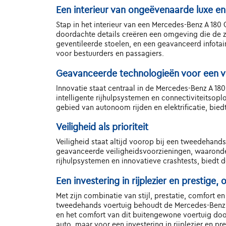
Een interieur van ongeëvenaarde luxe e
Stap in het interieur van een Mercedes-Benz A 18
doordachte details creëren een omgeving die de zi
geventileerde stoelen, en een geavanceerd infot
voor bestuurders en passagiers.
Geavanceerde technologieën voor een v
Innovatie staat centraal in de Mercedes-Benz A 1
intelligente rijhulpsystemen en connectiviteitsopl
gebied van autonoom rijden en elektrificatie, bi
Veiligheid als prioriteit
Veiligheid staat altijd voorop bij een tweedehand
geavanceerde veiligheidsvoorzieningen, waarond
rijhulpsystemen en innovatieve crashtests, biedt 
Een investering in rijplezier en prestige
Met zijn combinatie van stijl, prestatie, comfort e
tweedehands voertuig behoudt de Mercedes-Benz A 1
en het comfort van dit buitengewone voertuig doo
auto, maar voor een investering in rijplezier en pres