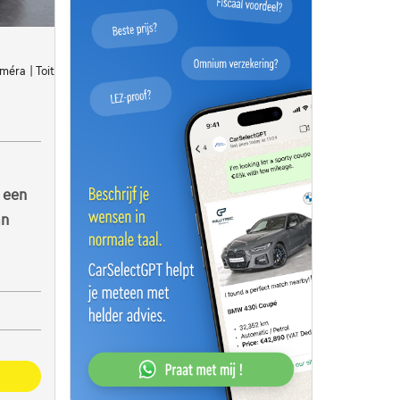
méra | Toit pano | Capteurs Av/Ar | Attelage
 een
an