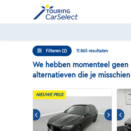
Skip
to
content
Filteren (2)
11.865
resultaten
We hebben momenteel geen Me
alternatieven die je misschie
NIEUWE PRIJS