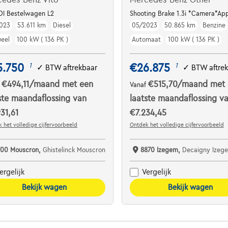
DI Bestelwagen L2
Shooting Brake 1.3i *Camera*Ap
023
53.611 km
Diesel
05/2023
50.865 km
Benzine
eel
100 kW ( 136 PK )
Automaat
100 kW ( 136 PK )
5.750
€26.875
1
1
✓
BTW aftrekbaar
✓
BTW aftre
€494,11
/maand
met een
€515,70
/maand
met 
f
Vanaf
ste maandaflossing van
laatste maandaflossing v
31,61
€7.234,45
 het volledige cijfervoorbeeld
Ontdek het volledige cijfervoorbeeld
700 Mouscron,
Ghistelinck Mouscron
8870 Izegem,
Decaigny Izeg
ergelijk
Vergelijk
Bekijk wagen
Bekijk wagen