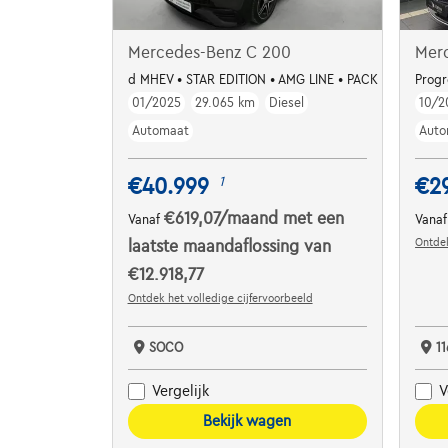
Mercedes-Benz C 200
Mer
d MHEV • STAR EDITION • AMG LINE • PACK NIGHT
Progr
01/2025
29.065 km
Diesel
10/2
Automaat
Auto
€40.999
€2
1
€619,07
/maand
met een
Vanaf
Vana
Ontdek
laatste maandaflossing van
€12.918,77
Ontdek het volledige cijfervoorbeeld
SOCO
1
Vergelijk
V
Bekijk wagen