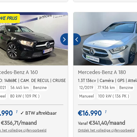
WE PRIJS
cedes-Benz A 160
Mercedes-Benz A 180
: 14868€ | CAM. DE RECUL | CRUISE
1.3T 136cv | Caméra | GPS | Atte
021
56.445 km
Benzine
12/2019
77.936 km
Benzine
TES18
eel
80 kW ( 109 PK )
Manueel
100 kW ( 136 PK )
.990
€16.990
1
1
✓
BTW aftrekbaar
€356,71
/maand
€341,40
/maand
f
Vanaf
 het volledige cijfervoorbeeld
Ontdek het volledige cijfervoorbeeld