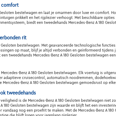
n comfort
0 Gesloten bestelwagen en laat je omarmen door luxe en comfort.
ntuigen prikkelt en het rijplezier verhoogt. Met beschikbare opti
ainmentsysteem, biedt een tweedehands Mercedes-Benz A 180 Geslo
erbonden rit
80 Gesloten bestelwagen. Met geavanceerde technologische functies
ossingen op maat, blijf je altijd verbonden en geïnformeerd tijdens 
edt een tweedehands Mercedes-Benz A 180 Gesloten bestelwagen een 
s Mercedes-Benz A 180 Gesloten bestelwagen. Elk voertuig is uitger
er adaptieve cruisecontrol, automatisch noodremmen, dodehoekw
de Mercedes-Benz A 180 Gesloten bestelwagen gemoedsrust op elke r
, ook tweedehands
n veiligheid is de Mercedes-Benz A 180 Gesloten bestelwagen niet zoma
80 Gesloten bestelwagen zijn waarde en blijft het een investering i
r vandaag nog een proefrit te maken. Met de Mercedes-Benz A 180 G
tige die blijft lonen voor jarenlang rijplezier.