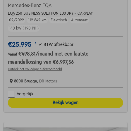
Mercedes-Benz EQA
EQA 250 BUSINESS SOLUTION LUXURY - CARPLAY
02/2022
112.842 km
Elektrisch
Automaat
140 kW ( 190 PK )
€25.995
1
✓
BTW aftrekbaar
€498,81
/maand
met een laatste
Vanaf
maandaflossing van
€6.997,56
Ontdek het volledige cijfervoorbeeld
8000 Brugge,
DR Motors
Vergelijk
Bekijk wagen