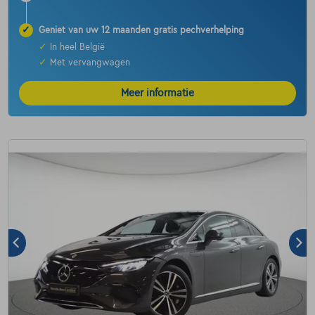
✓
Geniet van uw 12 maanden gratis pechverhelping
✓
In heel België
✓
Met vervangwagen
Meer informatie