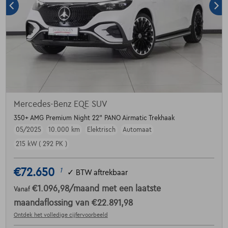
Mercedes-Benz EQE SUV
350+ AMG Premium Night 22" PANO Airmatic Trekhaak
05/2025
10.000 km
Elektrisch
Automaat
215 kW ( 292 PK )
€72.650
1
✓
BTW aftrekbaar
€1.096,98
/maand
met een laatste
Vanaf
maandaflossing van
€22.891,98
Ontdek het volledige cijfervoorbeeld