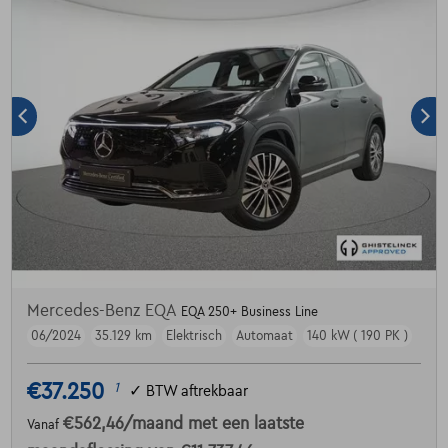
Mercedes-Benz EQA
EQA 250+ Business Line
06/2024
35.129 km
Elektrisch
Automaat
140 kW ( 190 PK )
€37.250
1
✓
BTW aftrekbaar
€562,46
/maand
met een laatste
Vanaf