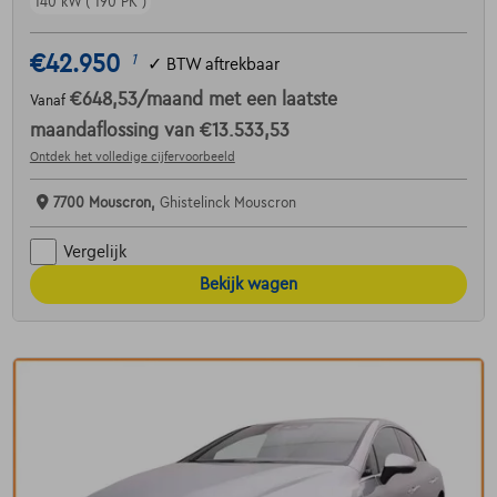
140 kW ( 190 PK )
€42.950
1
✓
BTW aftrekbaar
€648,53
/maand
met een laatste
Vanaf
maandaflossing van
€13.533,53
Ontdek het volledige cijfervoorbeeld
7700 Mouscron,
Ghistelinck Mouscron
Vergelijk
Bekijk wagen