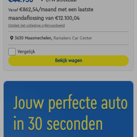
€44.950
€862,54
/maand
met een laatste
Vanaf
maandaflossing van
€12.100,04
Ontdek het volledige cijfervoorbeeld
3630 Maasmechelen,
Ramakers Car Center
Vergelijk
Bekijk wagen