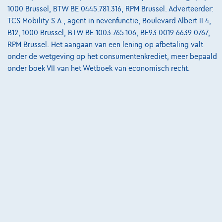
1000 Brussel, BTW BE 0445.781.316, RPM Brussel. Adverteerder:
TCS Mobility S.A., agent in nevenfunctie, Boulevard Albert II 4,
B12, 1000 Brussel, BTW BE 1003.765.106, BE93 0019 6639 0767,
RPM Brussel. Het aangaan van een lening op afbetaling valt
onder de wetgeving op het consumentenkrediet, meer bepaald
onder boek VII van het Wetboek van economisch recht.
Mercedes-Benz CLA 250
250+ 85kWh | AMG Line Plus Premium Night 19" PANO
10/2025
27.000 km
Elektrisch
Automaat
200 kW ( 272 PK )
€51.950
1
✓
BTW aftrekbaar
€784,42
/maand
met een laatste
Vanaf
maandaflossing van
€16.369,42
Ontdek het volledige cijfervoorbeeld
3630 Maasmechelen,
Ramakers Car Center