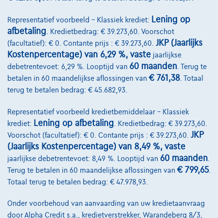
€46.450
1
✓
BTW aftrekbaar
Lening op
Representatief voorbeeld – Klassiek krediet:
€701,37
/maand
met een laatste maandaflossing
Vanaf
afbetaling
. Kredietbedrag: € 39.273,60. Voorschot
van
€14.636,37
JKP (Jaarlijks
(facultatief): € 0. Contante prijs : € 39.273,60.
Ontdek het volledige cijfervoorbeeld
Kostenpercentage) van 6,29 %, vaste
jaarlijkse
60 maanden
debetrentevoet: 6,29 %. Looptijd van
. Terug te
7700 Mouscron,
Ghistelinck Mouscron
€ 761,38
betalen in 60 maandelijkse aflossingen van
. Totaal
Vergelijk
terug te betalen bedrag: € 45.682,93.
Bekijk wagen
Representatief voorbeeld kredietbemiddelaar – Klassiek
Lening op afbetaling
krediet:
. Kredietbedrag: € 39.273,60.
JKP
Voorschot (facultatief): € 0. Contante prijs : € 39.273,60.
(Jaarlijks Kostenpercentage) van 8,49 %, vaste
60 maanden
jaarlijkse debetrentevoet: 8,49 %. Looptijd van
.
€ 799,65
Terug te betalen in 60 maandelijkse aflossingen van
.
Totaal terug te betalen bedrag: € 47.978,93.
Onder voorbehoud van aanvaarding van uw kredietaanvraag
door Alpha Credit s.a., kredietverstrekker, Warandeberg 8/3,