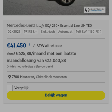
Mercedes-Benz EQA
EQA 250+ Essential Line LIMITED
02/2025
19.178 km
Elektrisch
Automaat
140 kW ( 190 PK )
€41.450
1
✓
BTW aftrekbaar
€625,88
/maand
met een laatste
Vanaf
maandaflossing van
€13.060,88
Ontdek het volledige cijfervoorbeeld
7700 Mouscron,
Ghistelinck Mouscron
Vergelijk
Bekijk wagen