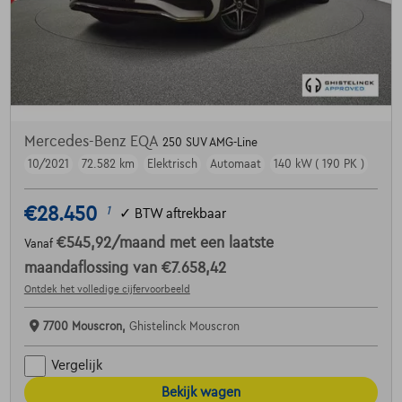
Mercedes-Benz EQA
250 SUV AMG-Line
10/2021
72.582 km
Elektrisch
Automaat
140 kW ( 190 PK )
€28.450
1
✓
BTW aftrekbaar
€545,92
/maand
met een laatste
Vanaf
maandaflossing van
€7.658,42
Ontdek het volledige cijfervoorbeeld
7700 Mouscron,
Ghistelinck Mouscron
Vergelijk
Bekijk wagen