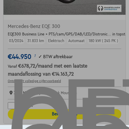
Mercedes-Benz EQE 300
EQE300 Business Line + PTS/cam/GPS/DAB/LED/Distronic... in topstaa
03/2024
31.833 km
Elektrisch
Automaat
180 kW ( 245 PK )
€44.950
1
✓
BTW aftrekbaar
€678,72
/maand
met een laatste
Vanaf
maandaflossing van
€14.163,72
Ontdek het volledige cijfervoorbeeld
7700 Mouscron,
Ghistelinck Mouscron
Vergelijk
Bekijk wagen