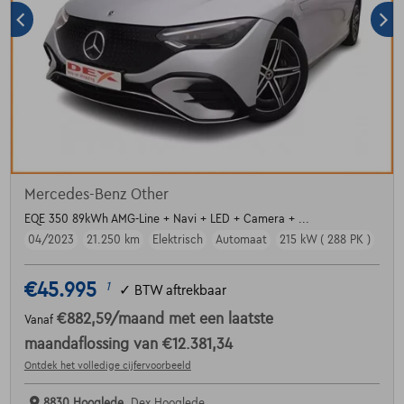
Mercedes-Benz Other
EQE 350 89kWh AMG-Line + Navi + LED + Camera + ...
04/2023
21.250 km
Elektrisch
Automaat
215 kW ( 288 PK )
€45.995
1
✓
BTW aftrekbaar
€882,59
/maand
met een laatste
Vanaf
maandaflossing van
€12.381,34
Ontdek het volledige cijfervoorbeeld
8830 Hooglede,
Dex Hooglede