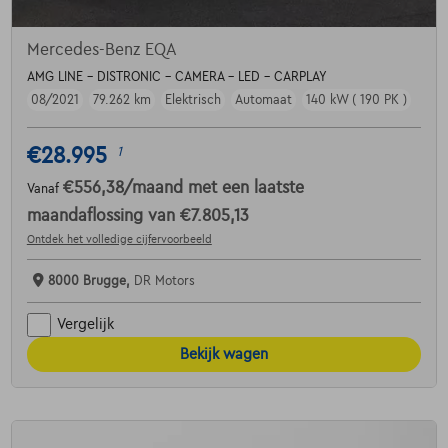
Mercedes-Benz EQA
AMG LINE - DISTRONIC - CAMERA - LED - CARPLAY
08/2021
79.262 km
Elektrisch
Automaat
140 kW ( 190 PK )
€28.995
1
€556,38
/maand
met een laatste
Vanaf
maandaflossing van
€7.805,13
Ontdek het volledige cijfervoorbeeld
8000 Brugge,
DR Motors
Vergelijk
Bekijk wagen