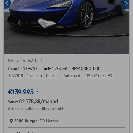
McLaren 570GT
Coupé - 1 OWNER - only 1.753km! - NEW CONDITION -
07/2018
1.753 km
Benzine
Automaat
419 kW ( 570 PK )
€139.995
1
€2.775,85
/maand
Vanaf
Ontdek het volledige cijfervoorbeeld
8000 Brugge,
DR Motors