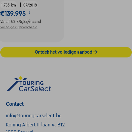
|
1.753 km
07/2018
€139.995
1
Vanaf
€2.775,85
/maand
Volledige cijfervoorbeeld
Ontdek het volledige aanbod
Contact
info@touringcarselect.be
Koning Albert II-laan 4, B12