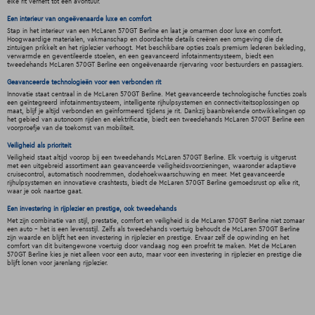
elke rit verheft tot een avontuur.
Een interieur van ongeëvenaarde luxe en comfort
Stap in het interieur van een McLaren 570GT Berline en laat je omarmen door luxe en comfort.
Hoogwaardige materialen, vakmanschap en doordachte details creëren een omgeving die de
zintuigen prikkelt en het rijplezier verhoogt. Met beschikbare opties zoals premium lederen bekleding,
verwarmde en geventileerde stoelen, en een geavanceerd infotainmentsysteem, biedt een
tweedehands McLaren 570GT Berline een ongeëvenaarde rijervaring voor bestuurders en passagiers.
Geavanceerde technologieën voor een verbonden rit
Innovatie staat centraal in de McLaren 570GT Berline. Met geavanceerde technologische functies zoals
een geïntegreerd infotainmentsysteem, intelligente rijhulpsystemen en connectiviteitsoplossingen op
maat, blijf je altijd verbonden en geïnformeerd tijdens je rit. Dankzij baanbrekende ontwikkelingen op
het gebied van autonoom rijden en elektrificatie, biedt een tweedehands McLaren 570GT Berline een
voorproefje van de toekomst van mobiliteit.
Veiligheid als prioriteit
Veiligheid staat altijd voorop bij een tweedehands McLaren 570GT Berline. Elk voertuig is uitgerust
met een uitgebreid assortiment aan geavanceerde veiligheidsvoorzieningen, waaronder adaptieve
cruisecontrol, automatisch noodremmen, dodehoekwaarschuwing en meer. Met geavanceerde
rijhulpsystemen en innovatieve crashtests, biedt de McLaren 570GT Berline gemoedsrust op elke rit,
waar je ook naartoe gaat.
Een investering in rijplezier en prestige, ook tweedehands
Met zijn combinatie van stijl, prestatie, comfort en veiligheid is de McLaren 570GT Berline niet zomaar
een auto - het is een levensstijl. Zelfs als tweedehands voertuig behoudt de McLaren 570GT Berline
zijn waarde en blijft het een investering in rijplezier en prestige. Ervaar zelf de opwinding en het
comfort van dit buitengewone voertuig door vandaag nog een proefrit te maken. Met de McLaren
570GT Berline kies je niet alleen voor een auto, maar voor een investering in rijplezier en prestige die
blijft lonen voor jarenlang rijplezier.