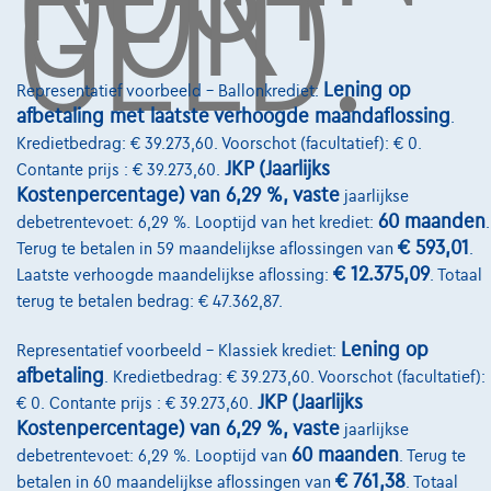
OOK
GELD.
Onze dealers
Onze partners
Lening op
Representatief voorbeeld – Ballonkrediet:
afbetaling met laatste verhoogde maandaflossing
.
Onze team
Kredietbedrag: € 39.273,60. Voorschot (facultatief): € 0.
Contact
JKP (Jaarlijks
Contante prijs : € 39.273,60.
Kostenpercentage) van 6,29 %, vaste
jaarlijkse
60 maanden
debetrentevoet: 6,29 %. Looptijd van het krediet:
.
€ 593,01
Terug te betalen in 59 maandelijkse aflossingen van
.
@2024 TCS Mobility SA/NV Copyright
€ 12.375,09
Laatste verhoogde maandelijkse aflossing:
. Totaal
terug te betalen bedrag: € 47.362,87.
Algemene Voorwaarden
Lening op
Bijstandsvoorwaarden
Representatief voorbeeld – Klassiek krediet:
afbetaling
. Kredietbedrag: € 39.273,60. Voorschot (facultatief):
Privacyverklaring
JKP (Jaarlijks
€ 0. Contante prijs : € 39.273,60.
Kostenpercentage) van 6,29 %, vaste
jaarlijkse
Cookiebeleid
60 maanden
debetrentevoet: 6,29 %. Looptijd van
. Terug te
Kwaliteitscharter
€ 761,38
betalen in 60 maandelijkse aflossingen van
. Totaal