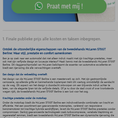
1. Finale publieke prijs alle kosten en taksen inbegrepen.
Ontdek de uitzonderlijke eigenschappen van de tweedehands McLaren 570GT
Berline: Waar stijl, prestatie en comfort samenkomen
Ben je op zoek naar een automodel dat niet alleen indruk maakt met zijn krachtige prestaties, maar
ook met zijn verfijnde design en luxueuze interieur? Maak kennis met de tweedehands McLaren 570GT
Berline. Dit vlaggenschipmodel van McLaren belichaamt de essentie van automotive excellentie en
biedt een rijervaring die alle verwachtingen overtreft.
Een design dat de verbeelding overtreft
Het design van de McLaren 570GT Berline is een meesterwerk op zich. Met zijn gestroomlijnde
carrosserie, opvallende grille en kenmerkende koplampen trekt dit voertuig onmiddellijk de aandacht
op de weg. Elk aspect van het design is doordacht ontworpen om een blijvende indruk achter te
laten, van de elegante lijnen tot de verfijnde details. Of je nu door de stad cruist of over kronkelende
wegen rijdt, de tweedehands McLaren 570GT Berline is een lust voor het oog.
Krachtige prestaties onder de motorkap
Onder de motorkap biedt de McLaren 570GT Berline een indrukwekkende combinatie van kracht en
efficiëntie. Met een assortiment aan geavanceerde motoropties, variërend van responsieve
benzinemotoren tot krachtige hybride aandrijflijnen, levert de McLaren 570GT Berline prestaties zonder
compromissen. Dankzij geavanceerde technologieën zoals turbocompressie, variabele kleptiming en
regeneratief remmen, biedt een tweedehands McLaren 570GT Berline een dynamische rijervaring die