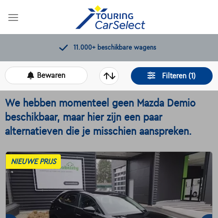
Skip
to
content
Kwaliteitscontroles door Touring
Bewaren
Filteren (1)
We hebben momenteel geen Mazda Demio
beschikbaar, maar hier zijn een paar
alternatieven die je misschien aanspreken.
NIEUWE PRIJS