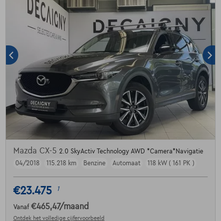
Mazda CX-5
2.0 SkyActiv Technology AWD *Camera*Navigatie
04/2018
115.218 km
Benzine
Automaat
118 kW ( 161 PK )
€23.475
1
€465,47
/maand
Vanaf
Ontdek het volledige cijfervoorbeeld