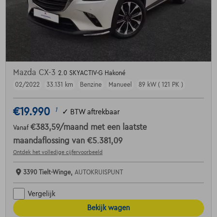
Mazda CX-3
2.0 SKYACTIV-G Hakoné
02/2022
33.131 km
Benzine
Manueel
89 kW ( 121 PK )
€19.990
1
✓
BTW aftrekbaar
€383,59
/maand
met een laatste
Vanaf
maandaflossing van
€5.381,09
Ontdek het volledige cijfervoorbeeld
3390 Tielt-Winge,
AUTOKRUISPUNT
Vergelijk
Bekijk wagen