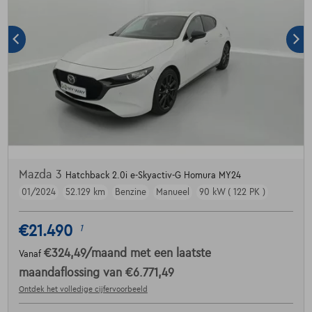
Mazda 3
Hatchback 2.0i e-Skyactiv-G Homura MY24
01/2024
52.129 km
Benzine
Manueel
90 kW ( 122 PK )
€21.490
1
€324,49
/maand
met een laatste
Vanaf
maandaflossing van
€6.771,49
Ontdek het volledige cijfervoorbeeld