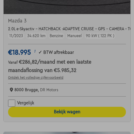
Mazda 3
2.0L e-Skyactiv - HATCHBACK -ADAPTIVE CRUISE - GPS - CAMERA - TO
11/2023
34.620 km
Benzine
Manueel
90 kW ( 122 PK )
€18.995
1
✓
BTW aftrekbaar
€286,82
/maand
met een laatste
Vanaf
maandaflossing van
€5.985,32
Ontdek het volledige cijfervoorbeeld
8000 Brugge,
DR Motors
Vergelijk
Bekijk wagen