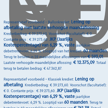
O
GE
Lening op
Representatief voorbeeld – Ballonkrediet:
afbetaling met laatste verhoogde maandaflossing
.
Mazda MX-5
Kredietbedrag: € 39.273,60. Voorschot (facultatief): € 0.
1.5i Skyactiv-G Exclusive Line *NAVI/CUIR/FULL LED/CAM/JA16*
JKP (Jaarlijks
Contante prijs : € 39.273,60.
09/2024
48.805 km
Benzine
Halfautomaat
Kostenpercentage) van 6,29 %, vaste
jaarlijkse
60 maanden
debetrentevoet: 6,29 %. Looptijd van het krediet:
.
€25.998
1
€ 593,01
Terug te betalen in 59 maandelijkse aflossingen van
.
€ 12.375,09
Laatste verhoogde maandelijkse aflossing:
. Totaal
€392,56
/maand
met een laatste
Vanaf
terug te betalen bedrag: € 47.362,87.
maandaflossing van
€8.191,96
Ontdek het volledige cijfervoorbeeld
Lening op
Representatief voorbeeld – Klassiek krediet:
afbetaling
. Kredietbedrag: € 39.273,60. Voorschot (facultatief):
SOCO
JKP (Jaarlijks
€ 0. Contante prijs : € 39.273,60.
Kostenpercentage) van 6,29 %, vaste
jaarlijkse
Vergelijk
60 maanden
debetrentevoet: 6,29 %. Looptijd van
. Terug te
Bekijk wagen