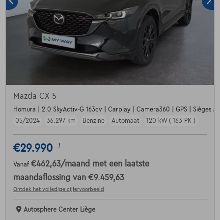
Mazda CX-5
Homura | 2.0 SkyActiv-G 163cv | Carplay | Camera360 | GPS | Sièges Av
05/2024
36.297 km
Benzine
Automaat
120 kW ( 163 PK )
€29.990
1
€462,63
/maand
met een laatste
Vanaf
maandaflossing van
€9.459,63
Ontdek het volledige cijfervoorbeeld
Autosphere Center Liège