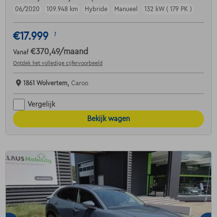
06/2020
109.948 km
Hybride
Manueel
132 kW ( 179 PK )
€17.999
1
€370,49
/maand
Vanaf
Ontdek het volledige cijfervoorbeeld
1861 Wolvertem,
Caroo
Vergelijk
Bekijk wagen