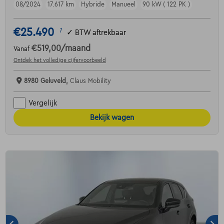
08/2024
17.617 km
Hybride
Manueel
90 kW ( 122 PK )
€25.490
1
✓
BTW aftrekbaar
€519,00
/maand
Vanaf
Ontdek het volledige cijfervoorbeeld
8980 Geluveld,
Claus Mobility
Vergelijk
Bekijk wagen