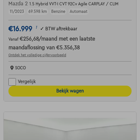
Mazda 2
1.5 Hybrid VVT-I CVT 92Cv Agile CARPLAY / CLIM
11/2023
69.598 km
Benzine
Automaat
€16.999
1
✓
BTW aftrekbaar
€256,68
/maand
met een laatste
Vanaf
maandaflossing van
€5.356,38
Ontdek het volledige cijfervoorbeeld
SOCO
Vergelijk
Bekijk wagen