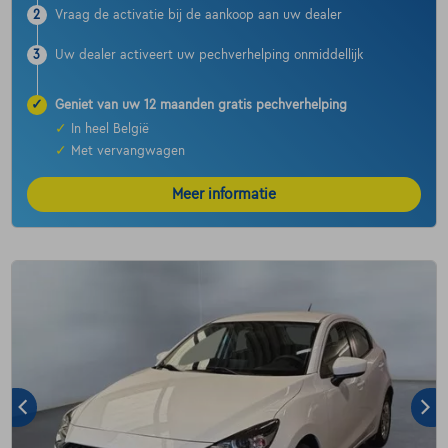
2
Vraag de activatie bij de aankoop aan uw dealer
3
Uw dealer activeert uw pechverhelping onmiddellijk
✓
Geniet van uw 12 maanden gratis pechverhelping
✓
In heel België
✓
Met vervangwagen
Meer informatie