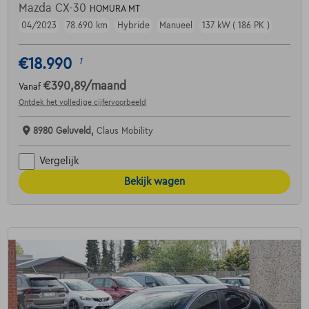
Mazda CX-30
HOMURA MT
04/2023
78.690 km
Hybride
Manueel
137 kW ( 186 PK )
€18.990
1
€390,89
/maand
Vanaf
Ontdek het volledige cijfervoorbeeld
8980 Geluveld,
Claus Mobility
Vergelijk
Bekijk wagen