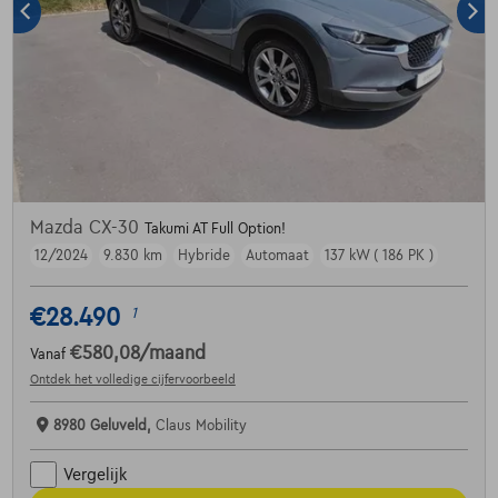
Mazda CX-30
Takumi AT Full Option!
12/2024
9.830 km
Hybride
Automaat
137 kW ( 186 PK )
€28.490
1
€580,08
/maand
Vanaf
Ontdek het volledige cijfervoorbeeld
8980 Geluveld,
Claus Mobility
Vergelijk