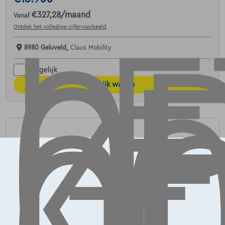
LE
OP
G
L
€327,28
/maand
K
Vanaf
Ontdek het volledige cijfervoorbeeld
8980 Geluveld,
Claus Mobility
Vergelijk
Bekijk wagen