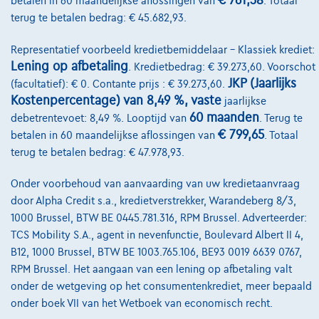
€ 761,38
betalen in 60 maandelijkse aflossingen van
. Totaal
terug te betalen bedrag: € 45.682,93.
Representatief voorbeeld kredietbemiddelaar – Klassiek krediet:
Lening op afbetaling
. Kredietbedrag: € 39.273,60. Voorschot
JKP (Jaarlijks
(facultatief): € 0. Contante prijs : € 39.273,60.
Kostenpercentage) van 8,49 %, vaste
jaarlijkse
60 maanden
debetrentevoet: 8,49 %. Looptijd van
. Terug te
€ 799,65
betalen in 60 maandelijkse aflossingen van
. Totaal
terug te betalen bedrag: € 47.978,93.
Onder voorbehoud van aanvaarding van uw kredietaanvraag
door Alpha Credit s.a., kredietverstrekker, Warandeberg 8/3,
1000 Brussel, BTW BE 0445.781.316, RPM Brussel. Adverteerder:
TCS Mobility S.A., agent in nevenfunctie, Boulevard Albert II 4,
B12, 1000 Brussel, BTW BE 1003.765.106, BE93 0019 6639 0767,
RPM Brussel. Het aangaan van een lening op afbetaling valt
Mazda CX-30
ESKYACTIV-X
onder de wetgeving op het consumentenkrediet, meer bepaald
03/2023
44.227 km
Hybride
Manueel
137 kW ( 186 PK )
onder boek VII van het Wetboek van economisch recht.