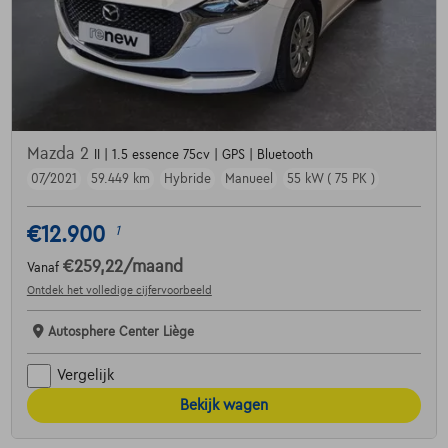
Mazda 2
II | 1.5 essence 75cv | GPS | Bluetooth
07/2021
59.449 km
Hybride
Manueel
55 kW ( 75 PK )
€12.900
1
€259,22
/maand
Vanaf
Ontdek het volledige cijfervoorbeeld
Autosphere Center Liège
Vergelijk
Bekijk wagen