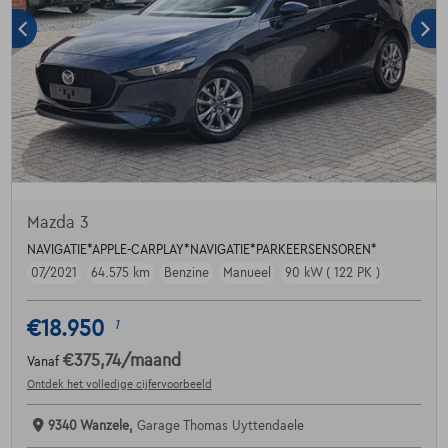
Mazda 3
NAVIGATIE*APPLE-CARPLAY*NAVIGATIE*PARKEERSENSOREN*
07/2021
64.575 km
Benzine
Manueel
90 kW ( 122 PK )
€18.950
1
€375,74
/maand
Vanaf
Ontdek het volledige cijfervoorbeeld
9340 Wanzele,
Garage Thomas Uyttendaele