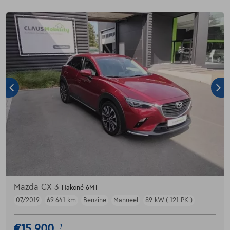
Mazda CX-3
Hakoné 6MT
07/2019
69.641 km
Benzine
Manueel
89 kW ( 121 PK )
€15.900
1