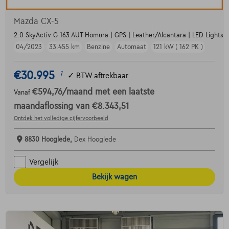
Mazda CX-5
2.0 SkyActiv G 163 AUT Homura | GPS | Leather/Alcantara | LED Lights
04/2023
33.455 km
Benzine
Automaat
121 kW ( 162 PK )
€30.995
1
✓
BTW aftrekbaar
€594,76
/maand
met een laatste
Vanaf
maandaflossing van
€8.343,51
Ontdek het volledige cijfervoorbeeld
8830 Hooglede,
Dex Hooglede
Vergelijk
Bekijk wagen