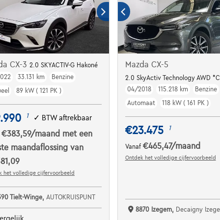
da CX-3
Mazda CX-5
2.0 SKYACTIV-G Hakoné
2022
33.131 km
Benzine
2.0 SkyActiv Technology AWD *
04/2018
115.218 km
Benzine
eel
89 kW ( 121 PK )
Automaat
118 kW ( 161 PK )
.990
1
✓
BTW aftrekbaar
€23.475
1
€383,59
/maand
met een
f
€465,47
/maand
ste maandaflossing van
Vanaf
Ontdek het volledige cijfervoorbeeld
81,09
 het volledige cijfervoorbeeld
390 Tielt-Winge,
AUTOKRUISPUNT
8870 Izegem,
Decaigny Izeg
ergelijk