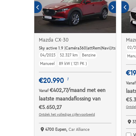
Mazda CX-30
Maz
02/
Sky active 1.9 |Caméra360|attRem|Navi|Jts18"
04/2023
52.327 km
Benzine
Manu
Manueel
89 kW ( 121 PK )
€19
€20.990
1
Vana
€402,77
/maand
met een
Vanaf
laat
laatste maandaflossing van
€5.3
€5.650,27
Ontdek
Ontdek het volledige cijfervoorbeeld
3
4700 Eupen,
Car Alliance
V