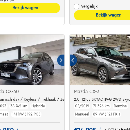
Vergelijk
Bekijk wagen
Bekijk wagen
da CX-60
Mazda CX-3
ENSOREN*ALCANTARA*ZETEL+STUURVERWARMING*DAB*GPS*
amisch dak / Keyless / Trekhaak / Zetelverwarming & Koeling / 360° Came
2.0i 121cv SKYACTIV-G 2WD Skyd
2023
38.742 km
Hybride
05/2019
71.326 km
Benzine
maat
141 kW ( 192 PK )
Manueel
89 kW ( 121 PK )
1
1