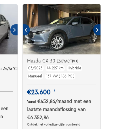
Mazda CX-30
ESKYACTIV-X
03/2023
44.227 km
Hybride
s
s Av/Ar*Clim auto
Manueel
137 kW ( 186 PK )
€23.600
1
€452,86
/maand
met een
Vanaf
 een
laatste maandaflossing van
an
€6.352,86
Ontdek het volledige cijfervoorbeeld