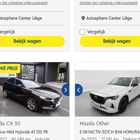
 het volledige cijfervoorbeeld
Ontdek het volledige cijfervoorbeeld
utosphere Center Liège
Autosphere Center Liège
ergelijk
Vergelijk
Bekijk wagen
Bekijk wagen
WE PRIJS
da CX-30
Mazda Other
ive Mild Hybride AT 122 PK
E-SKYACTIV 327CH BVA HOMURA 
2023
80.680 km
Hybride
04/2023
77.081 km
Elektrisc