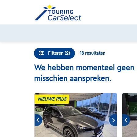
Skip
to
content
Filteren (2)
18
resultaten
We hebben momenteel geen Maz
misschien aanspreken.
NIEUWE PRIJS