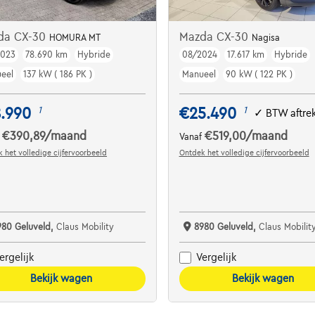
da CX-30
Mazda CX-30
HOMURA MT
Nagisa
2023
78.690 km
Hybride
08/2024
17.617 km
Hybride
eel
137 kW ( 186 PK )
Manueel
90 kW ( 122 PK )
8.990
€25.490
1
1
✓
BTW aftre
€390,89
/maand
€519,00
/maand
f
Vanaf
 het volledige cijfervoorbeeld
Ontdek het volledige cijfervoorbeeld
980 Geluveld,
Claus Mobility
8980 Geluveld,
Claus Mobilit
ergelijk
Vergelijk
Bekijk wagen
Bekijk wagen