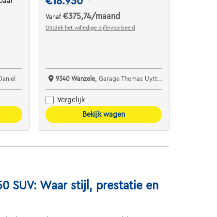
€18.950
baar
€375,74
/maand
Vanaf
Ontdek het volledige cijfervoorbeeld
Daniel
9340 Wanzele,
Garage Thomas Uyttendaele
Vergelijk
Bekijk wagen
 SUV: Waar stijl, prestatie en