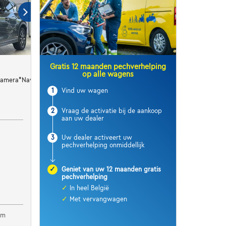
Gratis 12 maanden pechverhelping
op alle wagens
Camera*Navigatie
1
Vind uw wagen
2
Vraag de activatie bij de aankoop
aan uw dealer
3
Uw dealer activeert uw
pechverhelping onmiddellijk
✓
Geniet van uw 12 maanden gratis
pechverhelping
✓
In heel België
✓
Met vervangwagen
em