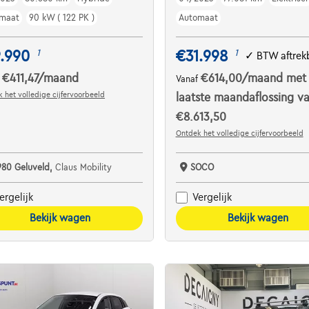
maat
90 kW ( 122 PK )
Automaat
.990
€31.998
1
1
✓
BTW aftrek
€411,47
/maand
€614,00
/maand
met
f
Vanaf
 het volledige cijfervoorbeeld
laatste maandaflossing v
€8.613,50
Ontdek het volledige cijfervoorbeeld
980 Geluveld,
Claus Mobility
SOCO
ergelijk
Vergelijk
Bekijk wagen
Bekijk wagen