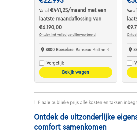
€22.995
€3
€441,25
/maand
met een
Vanaf
Vana
laatste maandaflossing van
laat
€6.190,00
€9.7
Ontdek het volledige cijfervoorbeeld
Ontdek
8800 Roeselare,
Bariseau Mottrie Roeselare West
8
Vergelijk
V
Bekijk wagen
1. Finale publieke prijs alle kosten en taksen inbeg
Ontdek de uitzonderlijke eigen
comfort samenkomen