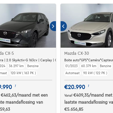
da CX-5
Mazda CX-30
ra | LED Lights
a | 2.0 SkyActiv-G 163cv | Carplay | Camera360 | GPS | Sièges Av chauffant
Boite auto*GPS*Caméra*Capteur
024
36.297 km
Benzine
01/2023
60.379 km
Benzine
maat
120 kW ( 163 PK )
Automaat
90 kW ( 122 PK )
9.990
€20.990
1
1
€462,63
/maand
met een
€409,35
/maand
met
f
Vanaf
ste maandaflossing van
laatste maandaflossing v
59,63
€5.656,85