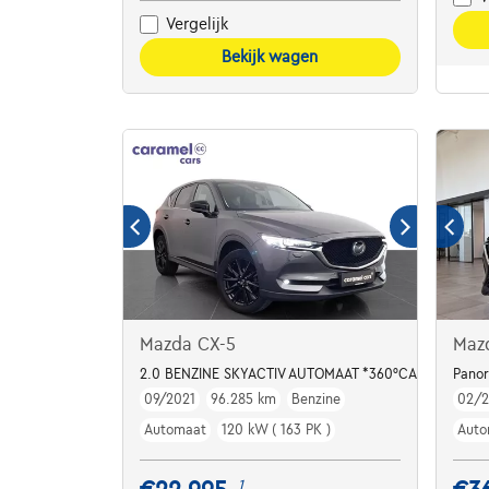
Vergelijk
Bekijk wagen
Mazda CX-5
Maz
2.0 BENZINE SKYACTIV AUTOMAAT *360°CAMERA+S
Panor
09/2021
96.285 km
Benzine
02/
Automaat
120 kW ( 163 PK )
Auto
1