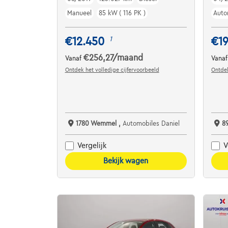
Manueel
85 kW ( 116 PK )
Auto
€12.450
€19
1
€256,27
/maand
Vanaf
Vana
Ontdek het volledige cijfervoorbeeld
Ontdek
1780 Wemmel ,
Automobiles Daniel
8
Vergelijk
V
Bekijk wagen