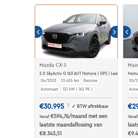
Mazda CX-5
Maz
2.0 SkyActiv G 163 AUT Homura | GPS | Leather/Alcanta
Homur
04/2023
33.455 km
Benzine
05/2
Automaat
121 kW ( 162 PK )
Auto
€30.995
€2
1
✓
BTW aftrekbaar
€594,76
/maand
met een
Vanaf
Vana
laatste maandaflossing van
laat
€8.343,51
€9.4