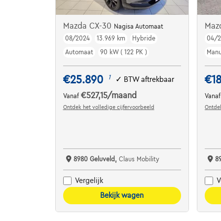
Mazda CX-30
Maz
Nagisa Automaat
08/2024
13.969 km
Hybride
04/
Automaat
90 kW ( 122 PK )
Manu
€25.890
€1
1
✓
BTW aftrekbaar
€527,15
/maand
Vanaf
Vana
Ontdek het volledige cijfervoorbeeld
Ontdek
8980 Geluveld,
Claus Mobility
8
Vergelijk
V
Bekijk wagen