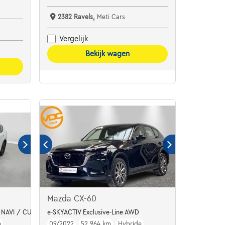
2382 Ravels,
Meti Cars
Vergelijk
Bekijk wagen
Mazda CX-60
NAVI / CUIR / FULL LED
e-SKYACTIV Exclusive-Line AWD
h
09/2022
52.964 km
Hybride