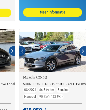
Meer informatie
Mazda CX-30
ra /
rive AppelCarPlay
SOUND-SYSTEEM-BOSE*STUUR+ZETELVERWARMING*360°C
08/2021
66.544 km
Benzine
Manueel
90 kW ( 122 PK )
1