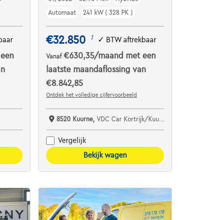
Automaat
241 kW ( 328 PK )
€32.850
1
baar
✓
BTW aftrekbaar
 een
€630,35
/maand
met een
Vanaf
an
laatste maandaflossing van
€8.842,85
Ontdek het volledige cijfervoorbeeld
8520 Kuurne,
VDC Car Kortrijk/Kuurne
Vergelijk
Bekijk wagen