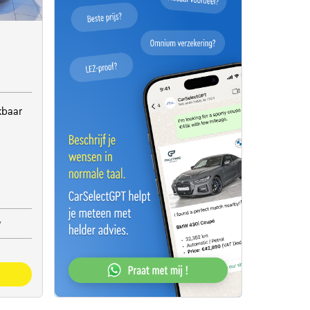
kbaar
y