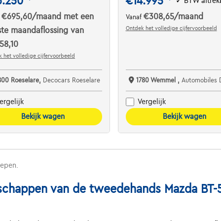
6.250
€14.995
✓
BTW aftrek
€695,60
/maand
met een
€308,65
/maand
f
Vanaf
Ontdek het volledige cijfervoorbeeld
ste maandaflossing van
58,10
 het volledige cijfervoorbeeld
800 Roeselare,
Decocars Roeselare
1780 Wemmel ,
Automobiles 
ergelijk
Vergelijk
Bekijk wagen
Bekijk wagen
repen.
schappen van de tweedehands Mazda BT-50