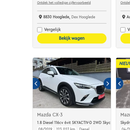
Ontdek het volledige cijfervoorbeeld
Ontdek
8830 Hooglede,
Dex Hooglede
A
Vergelijk
V
Bekijk wagen
NIEU
Mazda CX-3
Maz
1.8 Diesel 116cv 6vit SKYACTIV-D 2WD Skycruise
Skydr
08/2019
123.027 km
Diesel
04/