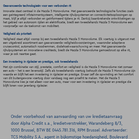
Geavanceerde technologieën voor een verbonden rit
Innovatie staat centraal in de Mazda 5 Monovolume. Met geavanceerde technologische functies zoals
een geïntegreerd infotainmentsysteem, intelligente rijhulpsystemen en connectiviteitsoplossingen op
maat, blijf je altijd verbonden en geïnformeerd tijdens je rit. Dankzij baanbrekende ontwikkelingen op
het gebied van autonoom rijden en elektrificatie, biedt een tweedehands Mazda 5 Monovolume een
voorproefje van de toekomst van mobiliteit.
Veiligheid als prioriteit
Veiligheid staat altijd voorop bij een tweedehands Mazda 5 Monovolume. Elk voertuig is uitgerust met
een uitgebreid assortiment aan geavanceerde veiligheidsvoorzieningen, waaronder adaptieve
cruisecontrol, automatisch noodremmen, dodehoekwaarschuwing en meer. Met geavanceerde
rijhulpsystemen en innovatieve crashtests, biedt de Mazda 5 Monovolume gemoedsrust op elke rit,
waar je ook naartoe gaat.
Een investering in rijplezier en prestige, ook tweedehands
Met zijn combinatie van stijl, prestatie, comfort en veiligheid is de Mazda 5 Monovolume niet zomaar
een auto - het is een levensstijl. Zelfs als tweedehands voertuig behoudt de Mazda 5 Monovolume zijn
waarde en blijft het een investering in rijplezier en prestige. Ervaar zelf de opwinding en het comfort
van dit buitengewone voertuig door vandaag nog een proefrit te maken. Met de Mazda 5
Monovolume kies je niet alleen voor een auto, maar voor een investering in rijplezier en prestige die
blijft lonen voor jarenlang rijplezier.
Onder voorbehoud van aanvaarding van uw kredietaanvraag
door Alpha Credit s.a., kredietverstrekker, Warandeberg 8/3,
1000 Brussel, BTW BE 0445.781.316, RPM Brussel. Adverteerder:
TCS Mobility S.A., agent in bijkomstige hoedanigheid, Boulevard