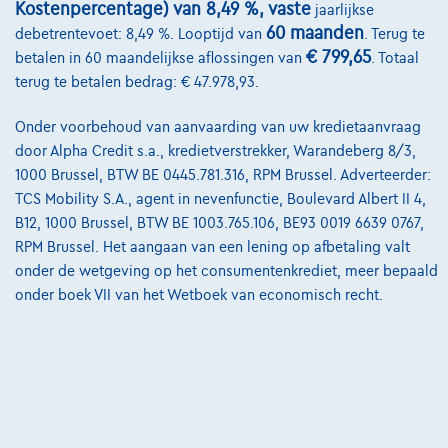
Kostenpercentage) van 8,49 %, vaste
jaarlijkse
Onze team
60 maanden
debetrentevoet: 8,49 %. Looptijd van
. Terug te
Contact
€ 799,65
betalen in 60 maandelijkse aflossingen van
. Totaal
terug te betalen bedrag: € 47.978,93.
Onder voorbehoud van aanvaarding van uw kredietaanvraag
@2024 TCS Mobility SA/NV Copyright
door Alpha Credit s.a., kredietverstrekker, Warandeberg 8/3,
1000 Brussel, BTW BE 0445.781.316, RPM Brussel. Adverteerder:
Algemene Voorwaarden
TCS Mobility S.A., agent in nevenfunctie, Boulevard Albert II 4,
Bijstandsvoorwaarden
B12, 1000 Brussel, BTW BE 1003.765.106, BE93 0019 6639 0767,
RPM Brussel. Het aangaan van een lening op afbetaling valt
Privacyverklaring
onder de wetgeving op het consumentenkrediet, meer bepaald
onder boek VII van het Wetboek van economisch recht.
Cookiebeleid
Kwaliteitscharter
Site Map
Login