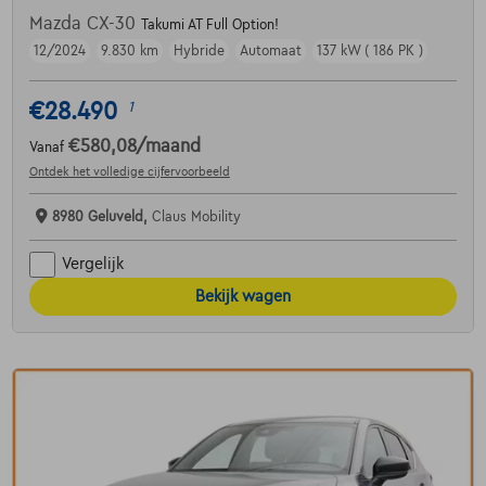
Mazda CX-30
Takumi AT Full Option!
12/2024
9.830 km
Hybride
Automaat
137 kW ( 186 PK )
€28.490
1
€580,08
/maand
Vanaf
Ontdek het volledige cijfervoorbeeld
8980 Geluveld,
Claus Mobility
Vergelijk
Bekijk wagen