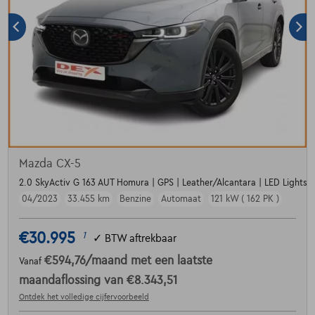
Mazda CX-5
2.0 SkyActiv G 163 AUT Homura | GPS | Leather/Alcantara | LED Lights
04/2023
33.455 km
Benzine
Automaat
121 kW ( 162 PK )
€30.995
1
✓
BTW aftrekbaar
€594,76
/maand
met een laatste
Vanaf
maandaflossing van
€8.343,51
Ontdek het volledige cijfervoorbeeld