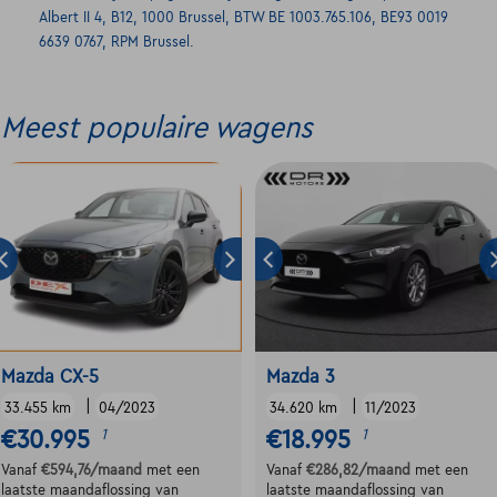
Albert II 4, B12, 1000 Brussel, BTW BE 1003.765.106, BE93 0019
6639 0767, RPM Brussel.
Meest populaire wagens
Mazda CX-5
Mazda 3
|
|
33.455 km
04/2023
34.620 km
11/2023
€30.995
€18.995
1
1
Vanaf
€594,76
/maand
met een
Vanaf
€286,82
/maand
met een
laatste maandaflossing van
laatste maandaflossing van