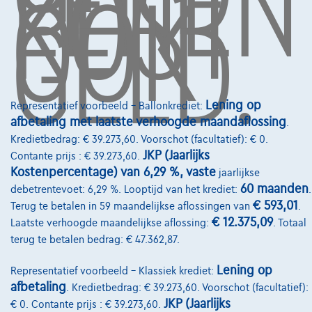
LENEN
KOST
OOK
GELD.
Word klant
Wie zijn we
Kwaliteitscharter
Onze dealers
Lening op
Representatief voorbeeld – Ballonkrediet:
afbetaling met laatste verhoogde maandaflossing
.
Onze partners
Kredietbedrag: € 39.273,60. Voorschot (facultatief): € 0.
Onze team
JKP (Jaarlijks
Contante prijs : € 39.273,60.
Kostenpercentage) van 6,29 %, vaste
jaarlijkse
Contact
60 maanden
debetrentevoet: 6,29 %. Looptijd van het krediet:
.
€ 593,01
Terug te betalen in 59 maandelijkse aflossingen van
.
€ 12.375,09
Laatste verhoogde maandelijkse aflossing:
. Totaal
terug te betalen bedrag: € 47.362,87.
@2024 TCS Mobility SA/NV Copyright
Lening op
Representatief voorbeeld – Klassiek krediet:
Algemene Voorwaarden
afbetaling
. Kredietbedrag: € 39.273,60. Voorschot (facultatief):
Bijstandsvoorwaarden
JKP (Jaarlijks
€ 0. Contante prijs : € 39.273,60.