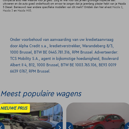
compacte auto veel waarde voor je geld. Zorg er wel voor dat je een grondige inspectie laat
uitvoeren en de auto goed onderhoudt om ervoor te zorgen dat je jarenlang plezier hebt van je Mazda
5 Diesel. Benieuwd naar andere specifieke modellen van dit merk? Ontdek dan hier alvast
Mazda 2
,
Mazda 3
en
Mazda MX5
.
Onder voorbehoud van aanvaarding van uw kredietaanvraag
door Alpha Credit s.a., kredietverstrekker, Warandeberg 8/3,
1000 Brussel, BTW BE 0445.781.316, RPM Brussel. Adverteerder:
TCS Mobility S.A., agent in bijkomstige hoedanigheid, Boulevard
Albert II 4, B12, 1000 Brussel, BTW BE 1003.765.106, BE93 0019
6639 0767, RPM Brussel.
Meest populaire wagens
NIEUWE PRIJS