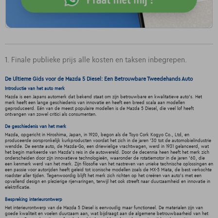
1. Finale publieke prijs alle kosten en taksen inbegrepen.
De Ultieme Gids voor de Mazda 5 Diesel: Een Betrouwbare Tweedehands Auto
Introductie van het auto merk
Mazda is een Japans automerk dat bekend staat om zijn betrouwbare en kwalitatieve auto's. Het
merk heeft een lange geschiedenis van innovatie en heeft een breed scala aan modellen
geproduceerd. Eén van de meest populaire modellen is de Mazda 5 Diesel, die veel lof heeft
ontvangen van zowel critici als consumenten.
De geschiedenis van het merk
Mazda, opgericht in Hiroshima, Japan, in 1920, begon als de Toyo Cork Kogyo Co., Ltd, en
produceerde oorspronkelijk kurkproducten voordat het zich in de jaren '30 tot de automobielindustrie
wendde. De eerste auto, de Mazda-Go, een driewielige vrachtwagen, werd in 1931 gelanceerd, wat
het begin markeerde van Mazda's reis in de autowereld. Door de decennia heen heeft het merk zich
onderscheiden door zijn innovatieve technologieën, waaronder de rotatiemotor in de jaren '60, die
een kenmerk werd van het merk. Zijn filosofie van het nastreven van unieke technische oplossingen en
een passie voor autorijden heeft geleid tot iconische modellen zoals de MX-5 Miata, de best verkochte
roadster aller tijden. Tegenwoordig blijft het merk zich richten op het creëren van auto's met een
opvallend design en plezierige rijervaringen, terwijl het ook streeft naar duurzaamheid en innovatie in
elektrificatie.
Bespreking interieurontwerp
Het interieurontwerp van de Mazda 5 Diesel is eenvoudig maar functioneel. De materialen zijn van
goede kwaliteit en voelen duurzaam aan, wat bijdraagt aan de algemene betrouwbaarheid van het