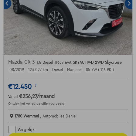
Mazda CX-3
1.8 Diesel 116cv 6vit SKYACTIV-D 2WD Skycruise
08/2019
123.027 km
Diesel
Manueel
85 kW ( 116 PK )
€12.450
1
€256,27
/maand
Vanaf
Ontdek het volledige cijfervoorbeeld
1780 Wemmel ,
Automobiles Daniel
Vergelijk