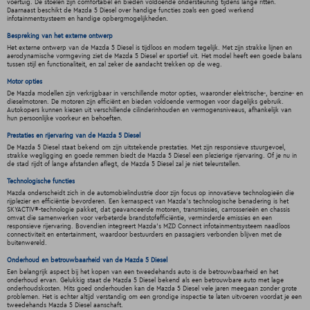
voertuig. De stoelen zijn comfortabel en bieden voldoende ondersteuning tijdens lange ritten.
Daarnaast beschikt de Mazda 5 Diesel over handige functies zoals een goed werkend
infotainmentsysteem en handige opbergmogelijkheden.
Bespreking van het externe ontwerp
Het externe ontwerp van de Mazda 5 Diesel is tijdloos en modern tegelijk. Met zijn strakke lijnen en
aerodynamische vormgeving ziet de Mazda 5 Diesel er sportief uit. Het model heeft een goede balans
tussen stijl en functionaliteit, en zal zeker de aandacht trekken op de weg.
Motor opties
De Mazda modellen zijn verkrijgbaar in verschillende motor opties, waaronder elektrische-, benzine- en
dieselmotoren. De motoren zijn efficiënt en bieden voldoende vermogen voor dagelijks gebruik.
Autokopers kunnen kiezen uit verschillende cilinderinhouden en vermogensniveaus, afhankelijk van
hun persoonlijke voorkeur en behoeften.
Prestaties en rijervaring van de Mazda 5 Diesel
De Mazda 5 Diesel staat bekend om zijn uitstekende prestaties. Met zijn responsieve stuurgevoel,
strakke wegligging en goede remmen biedt de Mazda 5 Diesel een plezierige rijervaring. Of je nu in
de stad rijdt of lange afstanden aflegt, de Mazda 5 Diesel zal je niet teleurstellen.
Technologische functies
Mazda onderscheidt zich in de automobielindustrie door zijn focus op innovatieve technologieën die
rijplezier en efficiëntie bevorderen. Een kernaspect van Mazda's technologische benadering is het
SKYACTIV®-technologie pakket, dat geavanceerde motoren, transmissies, carrosserieën en chassis
omvat die samenwerken voor verbeterde brandstofefficiëntie, verminderde emissies en een
responsieve rijervaring. Bovendien integreert Mazda's MZD Connect infotainmentsysteem naadloos
connectiviteit en entertainment, waardoor bestuurders en passagiers verbonden blijven met de
buitenwereld.
Onderhoud en betrouwbaarheid van de Mazda 5 Diesel
Een belangrijk aspect bij het kopen van een tweedehands auto is de betrouwbaarheid en het
onderhoud ervan. Gelukkig staat de Mazda 5 Diesel bekend als een betrouwbare auto met lage
onderhoudskosten. Mits goed onderhouden kan de Mazda 5 Diesel vele jaren meegaan zonder grote
problemen. Het is echter altijd verstandig om een grondige inspectie te laten uitvoeren voordat je een
tweedehands Mazda 5 Diesel aanschaft.