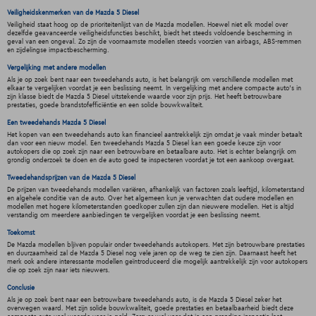
Veiligheidskenmerken van de Mazda 5 Diesel
Veiligheid staat hoog op de prioriteitenlijst van de Mazda modellen. Hoewel niet elk model over
dezelfde geavanceerde veiligheidsfuncties beschikt, biedt het steeds voldoende bescherming in
geval van een ongeval. Zo zijn de voornaamste modellen steeds voorzien van airbags, ABS-remmen
en zijdelingse impactbescherming.
Vergelijking met andere modellen
Als je op zoek bent naar een tweedehands auto, is het belangrijk om verschillende modellen met
elkaar te vergelijken voordat je een beslissing neemt. In vergelijking met andere compacte auto's in
zijn klasse biedt de Mazda 5 Diesel uitstekende waarde voor zijn prijs. Het heeft betrouwbare
prestaties, goede brandstofefficiëntie en een solide bouwkwaliteit.
Een tweedehands Mazda 5 Diesel
Het kopen van een tweedehands auto kan financieel aantrekkelijk zijn omdat je vaak minder betaalt
dan voor een nieuw model. Een tweedehands Mazda 5 Diesel kan een goede keuze zijn voor
autokopers die op zoek zijn naar een betrouwbare en betaalbare auto. Het is echter belangrijk om
grondig onderzoek te doen en de auto goed te inspecteren voordat je tot een aankoop overgaat.
Tweedehandsprijzen van de Mazda 5 Diesel
De prijzen van tweedehands modellen variëren, afhankelijk van factoren zoals leeftijd, kilometerstand
en algehele conditie van de auto. Over het algemeen kun je verwachten dat oudere modellen en
modellen met hogere kilometerstanden goedkoper zullen zijn dan nieuwere modellen. Het is altijd
verstandig om meerdere aanbiedingen te vergelijken voordat je een beslissing neemt.
Toekomst
De Mazda modellen bljiven populair onder tweedehands autokopers. Met zijn betrouwbare prestaties
en duurzaamheid zal de Mazda 5 Diesel nog vele jaren op de weg te zien zijn. Daarnaast heeft het
merk ook andere interessante modellen geïntroduceerd die mogelijk aantrekkelijk zijn voor autokopers
die op zoek zijn naar iets nieuwers.
Conclusie
Als je op zoek bent naar een betrouwbare tweedehands auto, is de Mazda 5 Diesel zeker het
overwegen waard. Met zijn solide bouwkwaliteit, goede prestaties en betaalbaarheid biedt deze