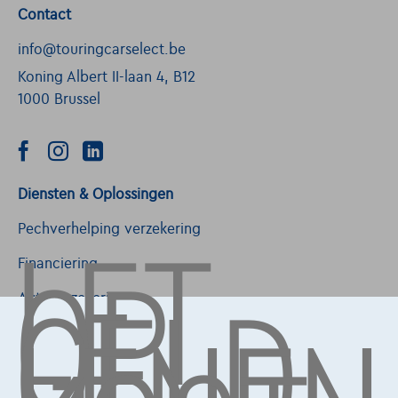
Contact
info@touringcarselect.be
Koning Albert II-laan 4, B12
1000 Brussel
Diensten & Oplossingen
LET
OP,
Pechverhelping verzekering
GELD
Financiering
Autoverzekering
Lease en persoonlijke lease
Over Ons