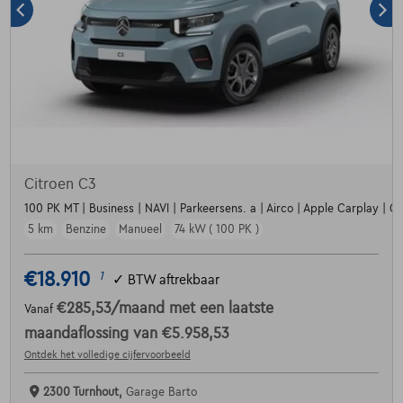
Citroen C3
100 PK MT | Business | NAVI | Parkeersens. a | Airco | Apple Carplay | Crui
5 km
Benzine
Manueel
74 kW ( 100 PK )
€18.910
1
✓
BTW aftrekbaar
€285,53
/maand
met een laatste
Vanaf
maandaflossing van
€5.958,53
Ontdek het volledige cijfervoorbeeld
2300 Turnhout,
Garage Barto