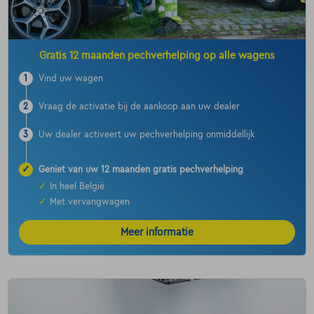
Gratis 12 maanden pechverhelping op alle wagens
1
Vind uw wagen
2
Vraag de activatie bij de aankoop aan uw dealer
3
Uw dealer activeert uw pechverhelping onmiddellijk
✓
Geniet van uw 12 maanden gratis pechverhelping
✓
In heel België
✓
Met vervangwagen
Meer informatie