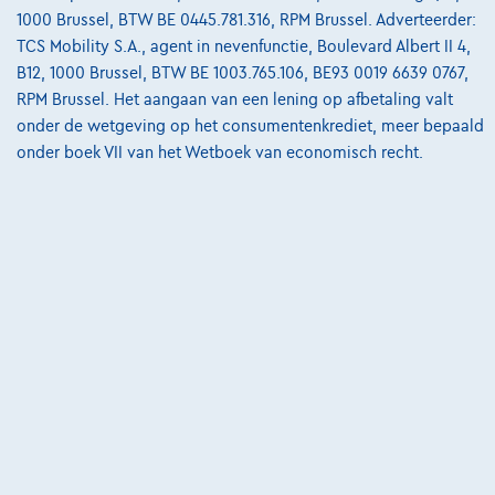
€20.999
1
1000 Brussel, BTW BE 0445.781.316, RPM Brussel. Adverteerder:
€317,08
/maand
met een laatste maandaflossing
Vanaf
TCS Mobility S.A., agent in nevenfunctie, Boulevard Albert II 4,
van
€6.616,78
B12, 1000 Brussel, BTW BE 1003.765.106, BE93 0019 6639 0767,
Ontdek het volledige cijfervoorbeeld
RPM Brussel. Het aangaan van een lening op afbetaling valt
onder de wetgeving op het consumentenkrediet, meer bepaald
Cardoen.be
onder boek VII van het Wetboek van economisch recht.
Vergelijk
Bekijk wagen