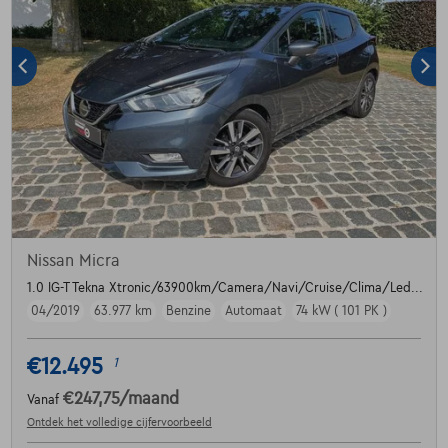
Nissan Micra
1.0 IG-T Tekna Xtronic/63900km/Camera/Navi/Cruise/Clima/Led...
04/2019
63.977 km
Benzine
Automaat
74 kW ( 101 PK )
€12.495
1
€247,75
/maand
Vanaf
Ontdek het volledige cijfervoorbeeld