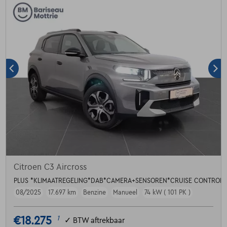
Citroen C3 Aircross
PLUS *KLIMAATREGELING*DAB*CAMERA+SENSOREN*CRUISE CONTROL*
08/2025
17.697 km
Benzine
Manueel
74 kW ( 101 PK )
€18.275
1
✓
BTW aftrekbaar