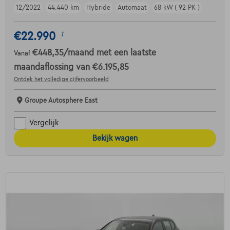
12/2022
44.440 km
Hybride
Automaat
68 kW ( 92 PK )
€22.990
1
€448,35
/maand
met een laatste
Vanaf
maandaflossing van
€6.195,85
Ontdek het volledige cijfervoorbeeld
Groupe Autosphere East
Vergelijk
Bekijk wagen