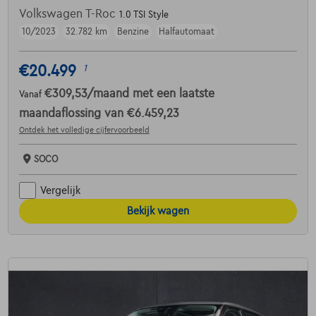
Volkswagen T-Roc
1.0 TSI Style
10/2023
32.782 km
Benzine
Halfautomaat
€20.499
1
€309,53
/maand
met een laatste
Vanaf
maandaflossing van
€6.459,23
Ontdek het volledige cijfervoorbeeld
SOCO
Vergelijk
Bekijk wagen