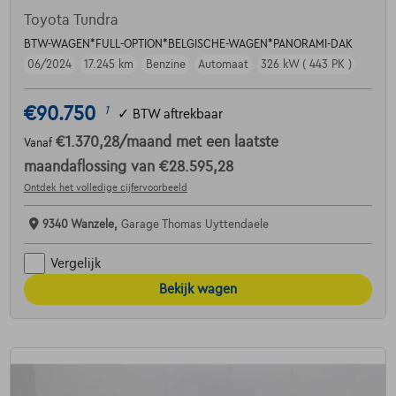
Toyota Tundra
BTW-WAGEN*FULL-OPTION*BELGISCHE-WAGEN*PANORAMI-DAK
06/2024
17.245 km
Benzine
Automaat
326 kW ( 443 PK )
€90.750
1
✓
BTW aftrekbaar
€1.370,28
/maand
met een laatste
Vanaf
maandaflossing van
€28.595,28
Ontdek het volledige cijfervoorbeeld
9340 Wanzele,
Garage Thomas Uyttendaele
Vergelijk
Bekijk wagen