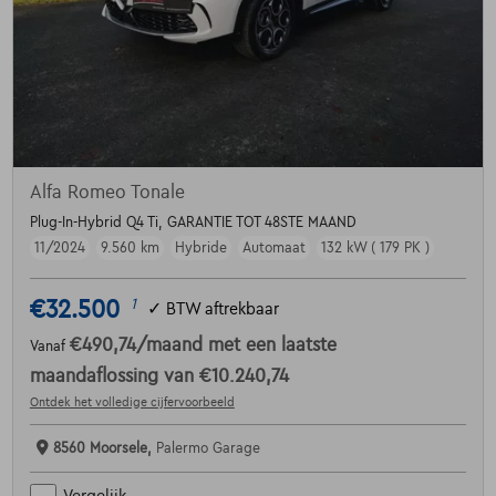
Alfa Romeo Tonale
Plug-In-Hybrid Q4 Ti, GARANTIE TOT 48STE MAAND
11/2024
9.560 km
Hybride
Automaat
132 kW ( 179 PK )
€32.500
1
✓
BTW aftrekbaar
€490,74
/maand
met een laatste
Vanaf
maandaflossing van
€10.240,74
Ontdek het volledige cijfervoorbeeld
8560 Moorsele,
Palermo Garage