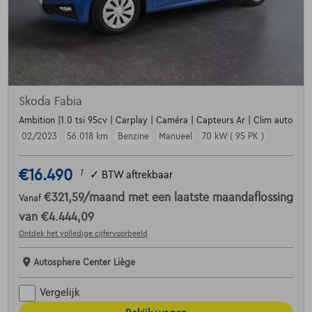
Skoda Fabia
Ambition |1.0 tsi 95cv | Carplay | Caméra | Capteurs Ar | Clim auto
02/2023
56.018 km
Benzine
Manueel
70 kW ( 95 PK )
€16.490
1
✓
BTW aftrekbaar
€321,59
/maand
met een laatste maandaflossing
Vanaf
van
€4.444,09
Ontdek het volledige cijfervoorbeeld
Autosphere Center Liège
Vergelijk