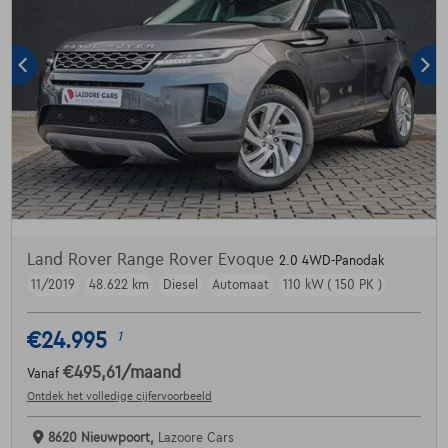
Land Rover Range Rover Evoque
2.0 4WD-Panodak
11/2019
48.622 km
Diesel
Automaat
110 kW ( 150 PK )
€24.995
1
€495,61
/maand
Vanaf
Ontdek het volledige cijfervoorbeeld
8620 Nieuwpoort,
Lazoore Cars