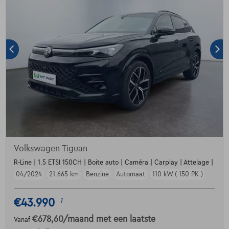
Volkswagen Tiguan
R-Line | 1.5 ETSI 150CH | Boite auto | Caméra | Carplay | Attelage |
04/2024
21.665 km
Benzine
Automaat
110 kW ( 150 PK )
€43.990
1
€678,60
/maand
met een laatste
Vanaf