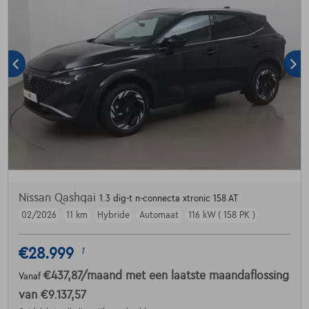
Nissan Qashqai
1.3 dig-t n-connecta xtronic 158 AT
02/2026
11 km
Hybride
Automaat
116 kW ( 158 PK )
€28.999
1
€437,87
/maand
met een laatste maandaflossing
Vanaf
van
€9.137,57