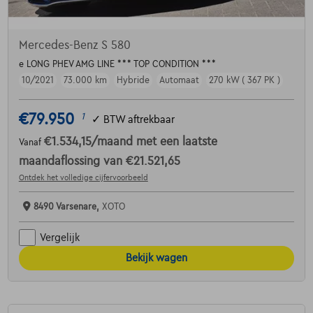
Mercedes-Benz S 580
e LONG PHEV AMG LINE *** TOP CONDITION ***
10/2021
73.000 km
Hybride
Automaat
270 kW ( 367 PK )
€79.950
1
✓
BTW aftrekbaar
€1.534,15
/maand
met een laatste
Vanaf
maandaflossing van
€21.521,65
Ontdek het volledige cijfervoorbeeld
8490 Varsenare,
XOTO
Vergelijk
Bekijk wagen