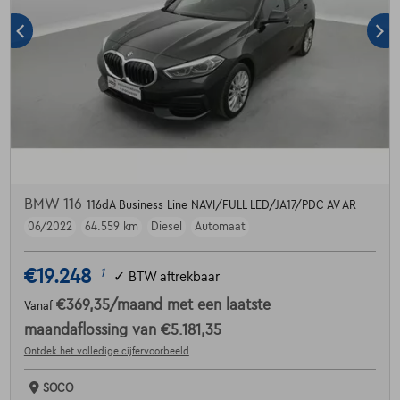
BMW 116
116dA Business Line NAVI/FULL LED/JA17/PDC AV AR
06/2022
64.559 km
Diesel
Automaat
€19.248
1
✓
BTW aftrekbaar
€369,35
/maand
met een laatste
Vanaf
maandaflossing van
€5.181,35
Ontdek het volledige cijfervoorbeeld
SOCO