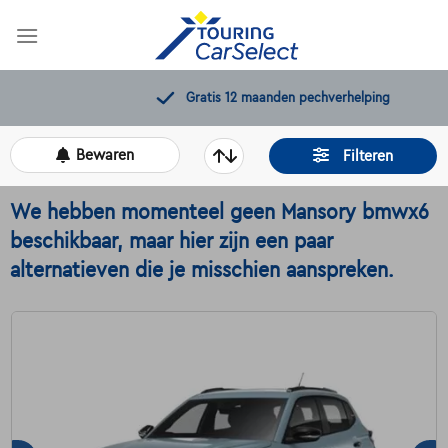
Skip
to
content
Gratis 12 maanden pechverhelping
Bewaren
Filteren
We hebben momenteel geen Mansory bmwx6
beschikbaar, maar hier zijn een paar
alternatieven die je misschien aanspreken.