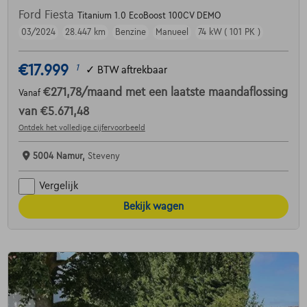
Ford Fiesta
Titanium 1.0 EcoBoost 100CV DEMO
03/2024
28.447 km
Benzine
Manueel
74 kW ( 101 PK )
€17.999
1
✓
BTW aftrekbaar
€271,78
/maand
met een laatste maandaflossing
Vanaf
van
€5.671,48
Ontdek het volledige cijfervoorbeeld
5004 Namur,
Steveny
Vergelijk
Bekijk wagen