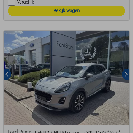
Vergelijk
Bekijk wagen
Ford Puma
TITANIUM X MHEV Ecoboost 125PK OC3767 *34871*