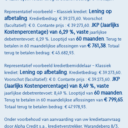
Lening op
Representatief voorbeeld – Klassiek krediet:
afbetaling
. Kredietbedrag: € 39.273,60. Voorschot
JKP (Jaarlijks
(facultatief): € 0. Contante prijs : € 39.273,60.
Kostenpercentage) van 6,29 %, vaste
jaarlijkse
60 maanden
debetrentevoet: 6,29 %. Looptijd van
. Terug te
€ 761,38
betalen in 60 maandelijkse aflossingen van
. Totaal
Porsche Cayenne
terug te betalen bedrag: € 45.682,93.
COUPE 4.0 Bi-Turbo V8 Tiptronic *BOSE*KEYLESS*ACC*
Representatief voorbeeld kredietbemiddelaar – Klassiek
07/2019
79.165 km
Benzine
Automaat
404 kW ( 549 PK )
Lening op afbetaling
krediet:
. Kredietbedrag: € 39.273,60.
JKP
Voorschot (facultatief): € 0. Contante prijs : € 39.273,60.
€88.870
1
(Jaarlijks Kostenpercentage) van 8,49 %, vaste
€1.762,13
/maand
Vanaf
60 maanden
jaarlijkse debetrentevoet: 8,49 %. Looptijd van
.
Ontdek het volledige cijfervoorbeeld
€ 799,65
Terug te betalen in 60 maandelijkse aflossingen van
.
Totaal terug te betalen bedrag: € 47.978,93.
2390 Westmalle,
Auto Elektro Peeters
Onder voorbehoud van aanvaarding van uw kredietaanvraag
Vergelijk
door Alpha Credit s.a., kredietverstrekker, Warandeberg 8/3,