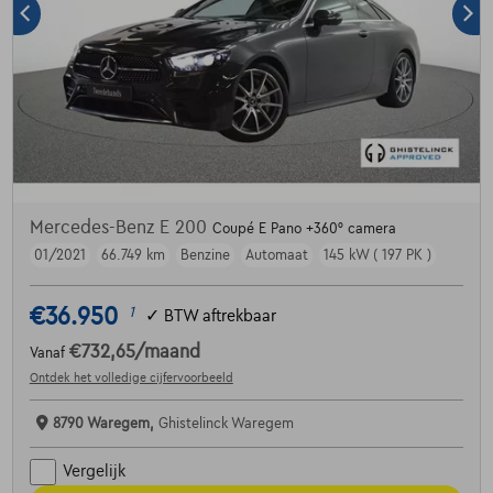
Mercedes-Benz E 200
Coupé E Pano +360° camera
01/2021
66.749 km
Benzine
Automaat
145 kW ( 197 PK )
€36.950
1
✓
BTW aftrekbaar
€732,65
/maand
Vanaf
Ontdek het volledige cijfervoorbeeld
8790 Waregem,
Ghistelinck Waregem
Vergelijk