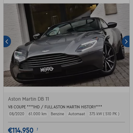
Aston Martin DB 11
V8 COUPE ***1HD / FULL ASTON MARTIN HISTORY***
08/2020
61.000 km
Benzine
Automaat
375 kW ( 510 PK )
€114.950
1