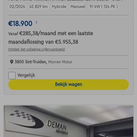
02/2024
42.829 km
Hybride
Manueel
91 kW ( 124 PK )
€18.900
1
€285,38
/maand
met een laatste
Vanaf
maandaflossing van
€5.955,38
Ontdek het volledige cijfervoorbeeld
3800 Sint-Truiden,
Morren Motor
Vergelijk
Bekijk wagen