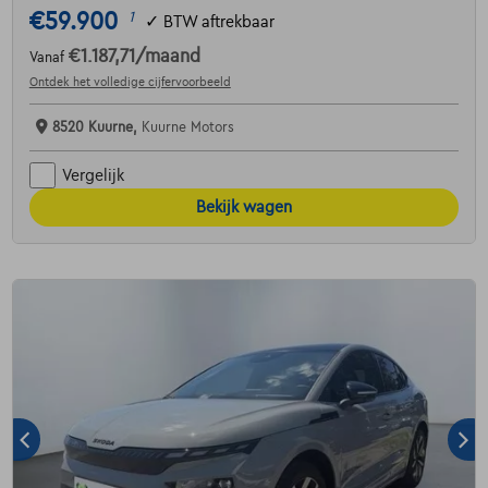
€59.900
1
✓
BTW aftrekbaar
€1.187,71
/maand
Vanaf
Ontdek het volledige cijfervoorbeeld
8520 Kuurne,
Kuurne Motors
Vergelijk
Bekijk wagen