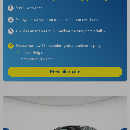
1
Vind uw wagen
2
Vraag de activatie bij de aankoop aan uw dealer
3
Uw dealer activeert uw pechverhelping onmiddellijk
✓
Geniet van uw 12 maanden gratis pechverhelping
✓
In heel België
✓
Met vervangwagen
Meer informatie