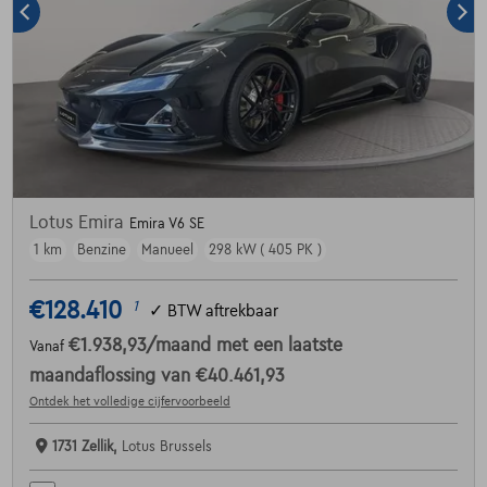
Lotus Emira
Emira V6 SE
1 km
Benzine
Manueel
298 kW ( 405 PK )
€128.410
1
✓
BTW aftrekbaar
€1.938,93
/maand
met een laatste
Vanaf
maandaflossing van
€40.461,93
Ontdek het volledige cijfervoorbeeld
1731 Zellik,
Lotus Brussels