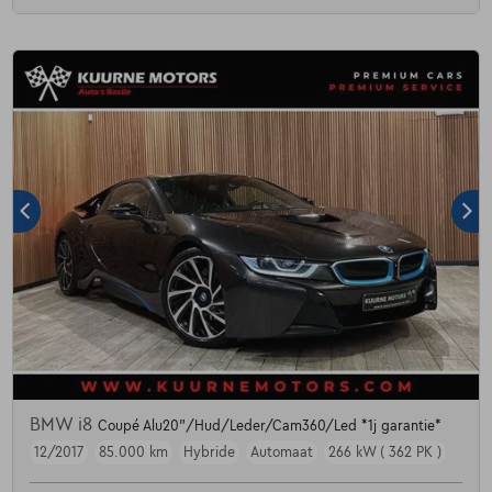
BMW i8
Coupé Alu20"/Hud/Leder/Cam360/Led *1j garantie*
12/2017
85.000 km
Hybride
Automaat
266 kW ( 362 PK )