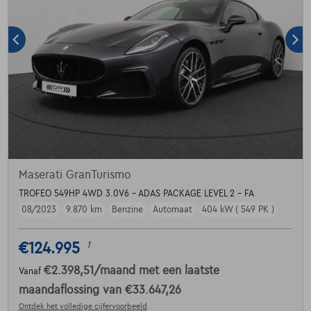
Maserati GranTurismo
TROFEO 549HP 4WD 3.0V6 - ADAS PACKAGE LEVEL 2 - FA
08/2023
9.870 km
Benzine
Automaat
404 kW ( 549 PK )
€124.995
1
€2.398,51
/maand
met een laatste
Vanaf
maandaflossing van
€33.647,26
Ontdek het volledige cijfervoorbeeld