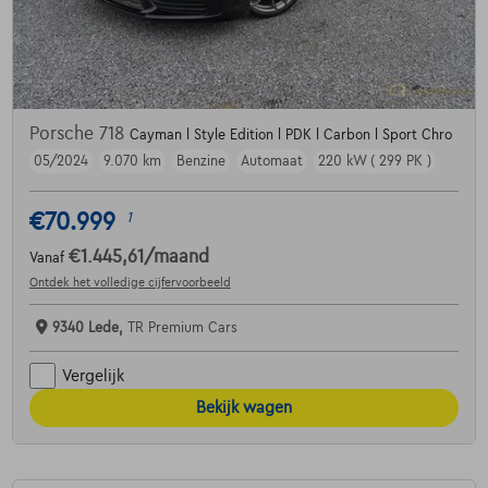
Porsche 718
Cayman l Style Edition l PDK l Carbon l Sport Chro
05/2024
9.070 km
Benzine
Automaat
220 kW ( 299 PK )
€70.999
1
€1.445,61
/maand
Vanaf
Ontdek het volledige cijfervoorbeeld
9340 Lede,
TR Premium Cars
Vergelijk
Bekijk wagen