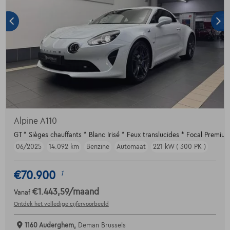
Alpine A110
GT * Sièges chauffants * Blanc Irisé * Feux translucides * Focal Premiu
06/2025
14.092 km
Benzine
Automaat
221 kW ( 300 PK )
€70.900
1
€1.443,59
/maand
Vanaf
Ontdek het volledige cijfervoorbeeld
1160 Auderghem,
Deman Brussels