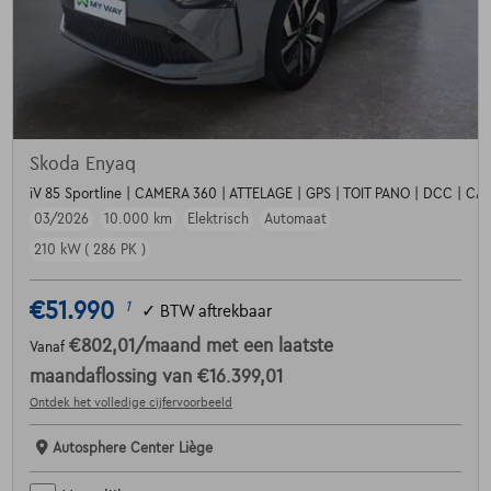
Skoda Enyaq
iV 85 Sportline | CAMERA 360 | ATTELAGE | GPS | TOIT PANO | DCC | C
03/2026
10.000 km
Elektrisch
Automaat
210 kW ( 286 PK )
€51.990
1
✓
BTW aftrekbaar
€802,01
/maand
met een laatste
Vanaf
maandaflossing van
€16.399,01
Ontdek het volledige cijfervoorbeeld
Autosphere Center Liège