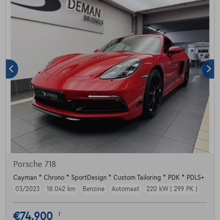
Porsche 718
Cayman * Chrono * SportDesign * Custom Tailoring * PDK * PDLS+
03/2023
18.042 km
Benzine
Automaat
220 kW ( 299 PK )
€74.900
1