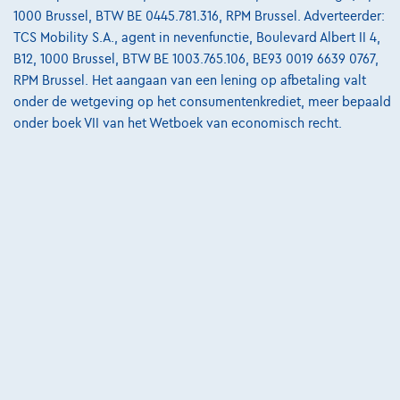
Bekijk wagen
1000 Brussel, BTW BE 0445.781.316, RPM Brussel. Adverteerder:
TCS Mobility S.A., agent in nevenfunctie, Boulevard Albert II 4,
B12, 1000 Brussel, BTW BE 1003.765.106, BE93 0019 6639 0767,
RPM Brussel. Het aangaan van een lening op afbetaling valt
onder de wetgeving op het consumentenkrediet, meer bepaald
onder boek VII van het Wetboek van economisch recht.
Porsche 718 Boxster
Cayman GT4RS Weissach Clubsport Lift
03/2023
1.424 km
Benzine
Automaat
368 kW ( 493 PK )