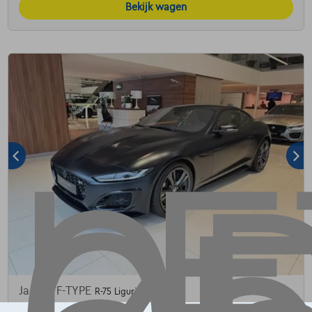
Bekijk wagen
Jaguar F-TYPE
R-75 Ligurian Satin
05/2023
990 km
Benzine
Automaat
423 kW ( 575 PK )