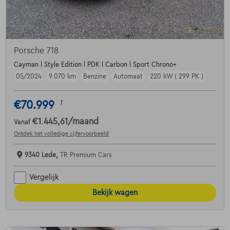
Porsche 718
Cayman l Style Edition l PDK l Carbon l Sport Chrono+
05/2024
9.070 km
Benzine
Automaat
220 kW ( 299 PK )
€70.999
1
€1.445,61
/maand
Vanaf
Ontdek het volledige cijfervoorbeeld
9340 Lede,
TR Premium Cars
Vergelijk
Bekijk wagen