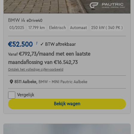
BMW i4
eDrive40
03/2025
17.799 km
Elektrisch
Automaat
250 kW ( 340 PK )
€52.500
1
✓
BTW aftrekbaar
€792,73
/maand
met een laatste
Vanaf
maandaflossing van
€16.542,73
Ontdek het volledige cijfervoorbeeld
8511 Aalbeke,
BMW - MINI Pautric Aalbeke
Vergelijk
Bekijk wagen