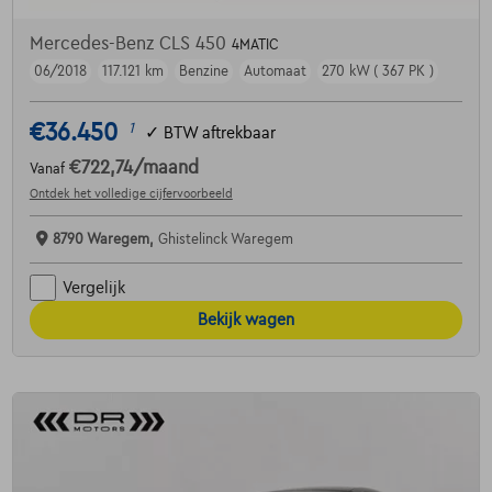
Mercedes-Benz CLS 450
4MATIC
06/2018
117.121 km
Benzine
Automaat
270 kW ( 367 PK )
€36.450
1
✓
BTW aftrekbaar
€722,74
/maand
Vanaf
Ontdek het volledige cijfervoorbeeld
8790 Waregem,
Ghistelinck Waregem
Vergelijk
Bekijk wagen