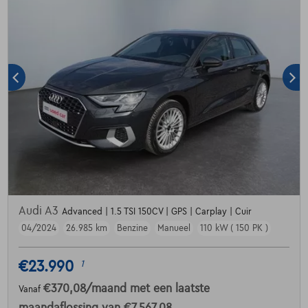
Audi A3
Advanced | 1.5 TSI 150CV | GPS | Carplay | Cuir
04/2024
26.985 km
Benzine
Manueel
110 kW ( 150 PK )
€23.990
1
€370,08
/maand
met een laatste
Vanaf