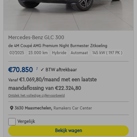
Mercedes-Benz GLC 300
de 4M Coupé AMG Premium Night Burmester Zitkoeling
07/2025
23.000 km
Hybride
Automaat
145 kW ( 197 PK )
€70.850
1
✓
BTW aftrekbaar
€1.069,80
/maand
met een laatste
Vanaf
maandaflossing van
€22.324,80
Ontdek het volledige cijfervoorbeeld
3630 Maasmechelen,
Ramakers Car Center
Vergelijk
Bekijk wagen