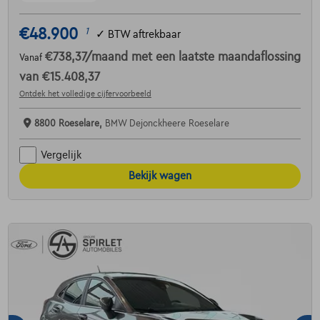
€48.900
1
✓
BTW aftrekbaar
€738,37
/maand
met een laatste maandaflossing
Vanaf
van
€15.408,37
Ontdek het volledige cijfervoorbeeld
8800 Roeselare,
BMW Dejonckheere Roeselare
Vergelijk
Bekijk wagen