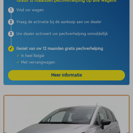
Gratis 12 maanden pechverhelping op alle wagens
1
Vind uw wagen
2
Vraag de activatie bij de aankoop aan uw dealer
3
Uw dealer activeert uw pechverhelping onmiddellijk
✓
Geniet van uw 12 maanden gratis pechverhelping
✓
In heel België
✓
Met vervangwagen
Meer informatie