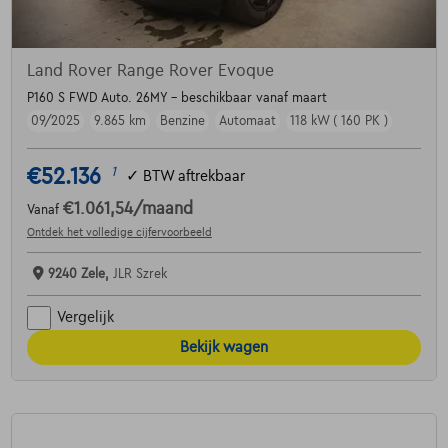
Land Rover Range Rover Evoque
P160 S FWD Auto. 26MY - beschikbaar vanaf maart
09/2025
9.865 km
Benzine
Automaat
118 kW ( 160 PK )
€52.136
1
✓
BTW aftrekbaar
€1.061,54
/maand
Vanaf
Ontdek het volledige cijfervoorbeeld
9240 Zele,
JLR Szrek
Vergelijk
Bekijk wagen