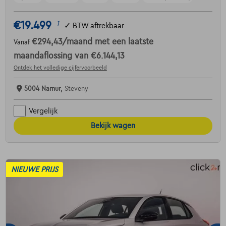
€19.499
1
✓
BTW aftrekbaar
€294,43
/maand
met een laatste
Vanaf
maandaflossing van
€6.144,13
Ontdek het volledige cijfervoorbeeld
5004 Namur,
Steveny
Vergelijk
Bekijk wagen
NIEUWE PRIJS