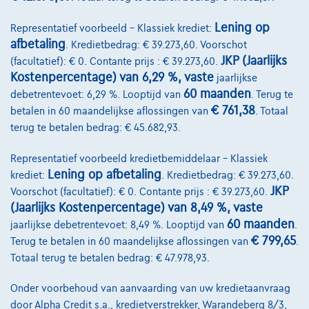
Lening op
Representatief voorbeeld – Klassiek krediet:
afbetaling
. Kredietbedrag: € 39.273,60. Voorschot
JKP (Jaarlijks
(facultatief): € 0. Contante prijs : € 39.273,60.
Kostenpercentage) van 6,29 %, vaste
jaarlijkse
60 maanden
debetrentevoet: 6,29 %. Looptijd van
. Terug te
€ 761,38
betalen in 60 maandelijkse aflossingen van
. Totaal
terug te betalen bedrag: € 45.682,93.
Representatief voorbeeld kredietbemiddelaar – Klassiek
Lening op afbetaling
krediet:
. Kredietbedrag: € 39.273,60.
JKP
Voorschot (facultatief): € 0. Contante prijs : € 39.273,60.
BMW Serie 2
(Jaarlijks Kostenpercentage) van 8,49 %, vaste
223 i x Drive M sport Harman/Kardon panodak dig.airco alu19
60 maanden
jaarlijkse debetrentevoet: 8,49 %. Looptijd van
.
01/2023
32.184 km
Benzine
Automaat
160 kW ( 218 PK )
€ 799,65
Terug te betalen in 60 maandelijkse aflossingen van
.
Totaal terug te betalen bedrag: € 47.978,93.
€31.900
1
Onder voorbehoud van aanvaarding van uw kredietaanvraag
€612,12
/maand
met een laatste maandaflossing
Vanaf
door Alpha Credit s.a., kredietverstrekker, Warandeberg 8/3,