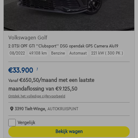
Volkswagen Golf
2.0TSI OPF GTI ''Clubsport'' DSG opendak GPS Camera Alu19
08/2022
49.108 km
Benzine
Automaat
221 kW ( 300 PK )
€33.900
1
€650,50
/maand
met een laatste
Vanaf
maandaflossing van
€9.125,50
Ontdek het volledige cijfervoorbeeld
3390 Tielt-Winge,
AUTOKRUISPUNT
Vergelijk
Bekijk wagen