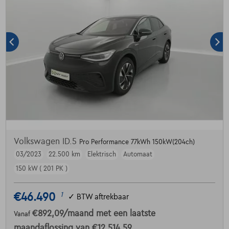
Volkswagen ID.5
Pro Performance 77kWh 150kW(204ch)
03/2023
22.500 km
Elektrisch
Automaat
150 kW ( 201 PK )
€46.490
1
✓
BTW aftrekbaar
€892,09
/maand
met een laatste
Vanaf
maandaflossing van
€12.514,59