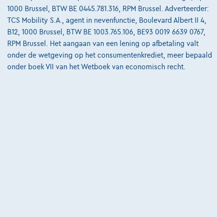
van
€8.587,12
1000 Brussel, BTW BE 0445.781.316, RPM Brussel. Adverteerder:
Ontdek het volledige cijfervoorbeeld
TCS Mobility S.A., agent in nevenfunctie, Boulevard Albert II 4,
B12, 1000 Brussel, BTW BE 1003.765.106, BE93 0019 6639 0767,
3390 Tielt-Winge,
AUTOKRUISPUNT
RPM Brussel. Het aangaan van een lening op afbetaling valt
onder de wetgeving op het consumentenkrediet, meer bepaald
Vergelijk
onder boek VII van het Wetboek van economisch recht.
Bekijk wagen