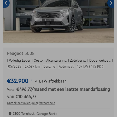
Peugeot 5008
| Volledig Leder | Custom Alcantara int. | Zetelverw. | Dodehoekdet. | Par
05/2025
27.597 km
Benzine
Automaat
107 kW ( 145 PK )
€32.900
1
✓
BTW aftrekbaar
€496,77
/maand
met een laatste maandaflossing
Vanaf
van
€10.366,77
Ontdek het volledige cijfervoorbeeld
2300 Turnhout,
Garage Barto