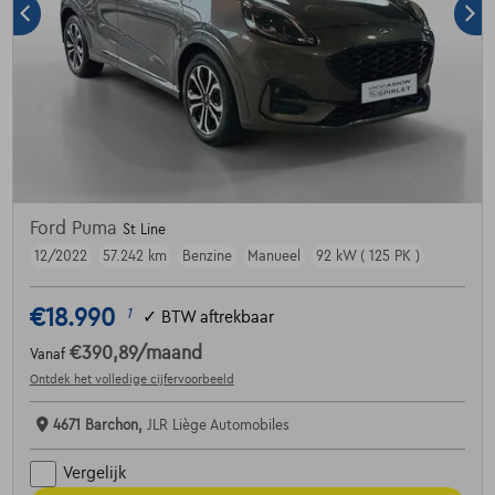
Ford Puma
St Line
12/2022
57.242 km
Benzine
Manueel
92 kW ( 125 PK )
€18.990
1
✓
BTW aftrekbaar
€390,89
/maand
Vanaf
Ontdek het volledige cijfervoorbeeld
4671 Barchon,
JLR Liège Automobiles
Vergelijk