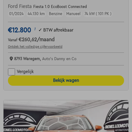
Ford Fiesta
Fiesta 1.0 EcoBoost Connected
01/2024
44.130 km
Benzine
Manueel
74 kW ( 101 PK )
€12.800
1
✓
BTW aftrekbaar
€260,62
/maand
Vanaf
Ontdek het volledige cijfervoorbeeld
8793 Waregem,
Auto's Danny en Co
Vergelijk
Bekijk wagen