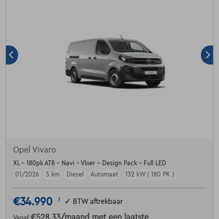
Opel Vivaro
XL - 180pk AT8 - Navi - Vloer - Design Pack - Full LED
01/2026
5 km
Diesel
Automaat
132 kW ( 180 PK )
€34.990
1
✓
BTW aftrekbaar
€528,33
/maand
met een laatste
Vanaf