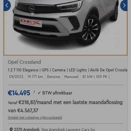
Opel Crossland
1.2 T 110 Elegance | GPS | Camera | LED Lights | Alu16 De Opel Crossland
09/2023
19.771 km
Benzine
Manueel
81 kW ( 109 PK )
€14.495
1
✓
BTW aftrekbaar
€218,87
/maand
met een laatste maandaflossing
Vanaf
van
€4.567,37
Ontdek het volledige cijfervoorbeeld
2370 Arendonk,
Dex Arendonk Lauwers Cars bv