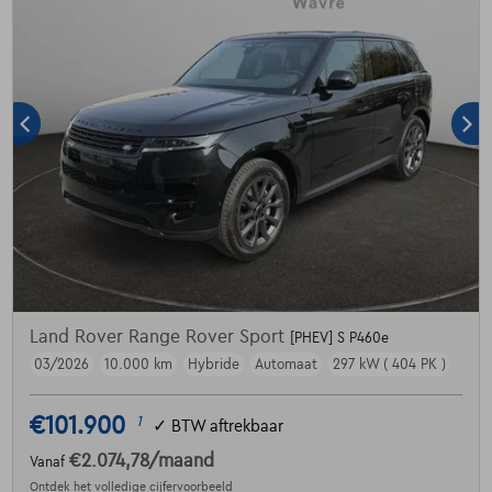
Land Rover Range Rover Sport
[PHEV] S P460e
03/2026
10.000 km
Hybride
Automaat
297 kW ( 404 PK )
€101.900
1
✓
BTW aftrekbaar
€2.074,78
/maand
Vanaf
Ontdek het volledige cijfervoorbeeld