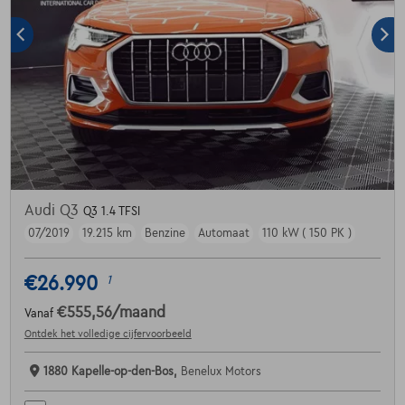
Audi Q3
Q3 1.4 TFSI
07/2019
19.215 km
Benzine
Automaat
110 kW ( 150 PK )
€26.990
1
€555,56
/maand
Vanaf
Ontdek het volledige cijfervoorbeeld
1880 Kapelle-op-den-Bos,
Benelux Motors