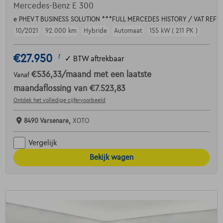
Mercedes-Benz E 300
e PHEV T BUSINESS SOLUTION ***FULL MERCEDES HISTORY / VAT REF
10/2021
92.000 km
Hybride
Automaat
155 kW ( 211 PK )
€27.950
1
✓
BTW aftrekbaar
€536,33
/maand
met een laatste
Vanaf
maandaflossing van
€7.523,83
Ontdek het volledige cijfervoorbeeld
8490 Varsenare,
XOTO
Vergelijk
Bekijk wagen