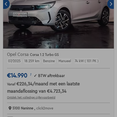
Opel Corsa
Corsa 1.2 Turbo GS
07/2025
18.259 km
Benzine
Manueel
74 kW ( 101 PK )
€14.990
1
✓
BTW aftrekbaar
€226,34
/maand
met een laatste
Vanaf
maandaflossing van
€4.723,34
Ontdek het volledige cijfervoorbeeld
5100 Naninne ,
click2move