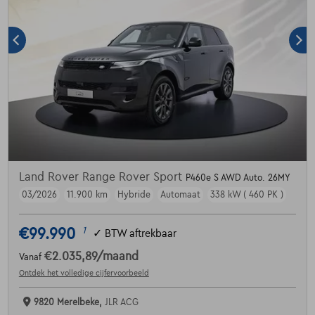
Land Rover Range Rover Sport
P460e S AWD Auto. 26MY
03/2026
11.900 km
Hybride
Automaat
338 kW ( 460 PK )
€99.990
1
✓
BTW aftrekbaar
€2.035,89
/maand
Vanaf
Ontdek het volledige cijfervoorbeeld
9820 Merelbeke,
JLR ACG