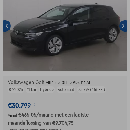
Volkswagen Golf
VIII 1.5 eTSI Life Plus 116 AT
07/2026
11 km
Hybride
Automaat
85 kW ( 116 PK )
€30.799
1
€465,05
/maand
met een laatste
Vanaf
maandaflossing van
€9.704,75