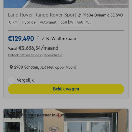
Land Rover Range Rover Sport
// P460e Dynamic SE SVO
0 km
Hybride
Automaat
338 kW ( 460 PK )
€129.490
1
✓
BTW aftrekbaar
€2.636,54
/maand
Vanaf
Ontdek het volledige cijfervoorbeeld
2900 Schoten,
JLR Metropool Noord
Vergelijk
Bekijk wagen