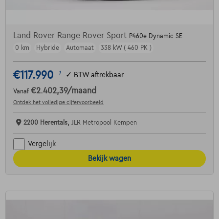
Land Rover Range Rover Sport
P460e Dynamic SE
0 km
Hybride
Automaat
338 kW ( 460 PK )
€117.990
1
✓
BTW aftrekbaar
€2.402,39
/maand
Vanaf
Ontdek het volledige cijfervoorbeeld
2200 Herentals,
JLR Metropool Kempen
Vergelijk
Bekijk wagen