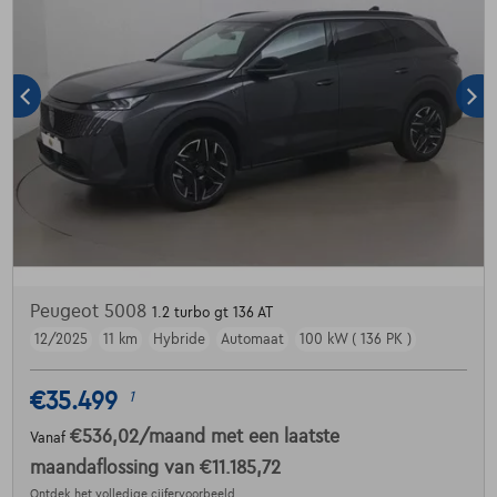
Peugeot 5008
1.2 turbo gt 136 AT
12/2025
11 km
Hybride
Automaat
100 kW ( 136 PK )
€35.499
1
€536,02
/maand
met een laatste
Vanaf
maandaflossing van
€11.185,72
Ontdek het volledige cijfervoorbeeld