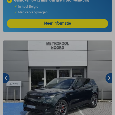
✓
Geniet van uw 12 maanden gratis pechverhelping
✓
In heel België
✓
Met vervangwagen
Meer informatie