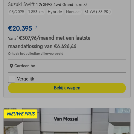
Suzuki Swift
1.2i SHVS 4wd Grand Luxe 83
03/2025
1.853 km
Hybride
Manueel
61 kW ( 83 PK )
€20.395
1
€307,96
/maand
met een laatste
Vanaf
maandaflossing van
€6.426,46
Ontdek het volledige cijfervoorbeeld
Cardoen.be
Vergelijk
Bekijk wagen
NIEUWE PRIJS