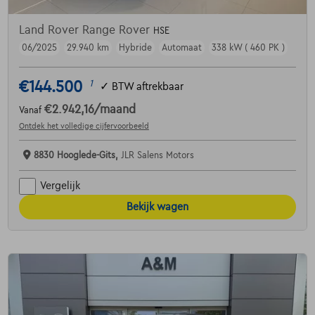
Land Rover Range Rover
HSE
06/2025
29.940 km
Hybride
Automaat
338 kW ( 460 PK )
€144.500
1
✓
BTW aftrekbaar
€2.942,16
/maand
Vanaf
Ontdek het volledige cijfervoorbeeld
8830 Hooglede-Gits,
JLR Salens Motors
Vergelijk
Bekijk wagen