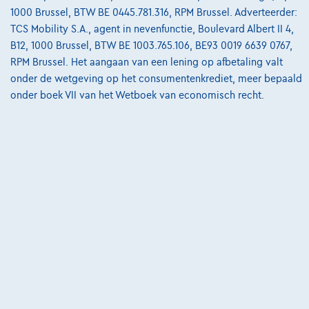
1000 Brussel, BTW BE 0445.781.316, RPM Brussel. Adverteerder:
TCS Mobility S.A., agent in nevenfunctie, Boulevard Albert II 4,
B12, 1000 Brussel, BTW BE 1003.765.106, BE93 0019 6639 0767,
RPM Brussel. Het aangaan van een lening op afbetaling valt
onder de wetgeving op het consumentenkrediet, meer bepaald
onder boek VII van het Wetboek van economisch recht.
Land Rover Range Rover Sport
P460e Dynamic SE AWD Auto. 26MY
0 km
Hybride
Automaat
338 kW ( 460 PK )
€126.250
1
✓
BTW aftrekbaar
€2.570,57
/maand
Vanaf
Ontdek het volledige cijfervoorbeeld