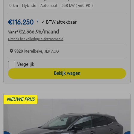
0 km
Hybride
Automaat
338 kW ( 460 PK )
€116.250
1
✓
BTW aftrekbaar
€2.366,96
/maand
Vanaf
Ontdek het volledige cijfervoorbeeld
9820 Merelbeke,
JLR ACG
Vergelijk
Bekijk wagen
NIEUWE PRIJS