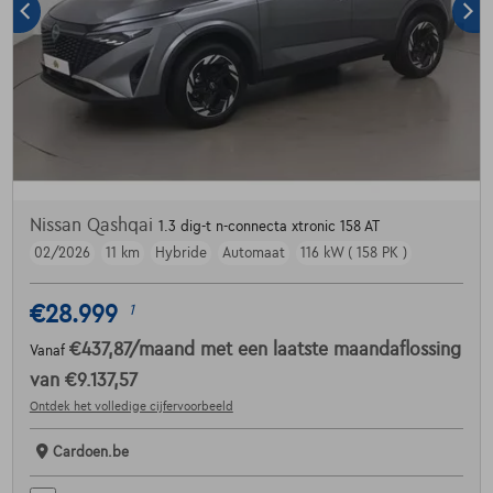
Nissan Qashqai
1.3 dig-t n-connecta xtronic 158 AT
02/2026
11 km
Hybride
Automaat
116 kW ( 158 PK )
€28.999
1
€437,87
/maand
met een laatste maandaflossing
Vanaf
van
€9.137,57
Ontdek het volledige cijfervoorbeeld
Cardoen.be