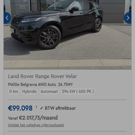
Land Rover Range Rover Velar
P400e Belgravia AWD Auto. 26.75MY
0 km
Hybride
Automaat
294 kW ( 400 PK )
€99.098
1
✓
BTW aftrekbaar
€2.017,73
/maand
Vanaf
Ontdek het volledige cijfervoorbeeld