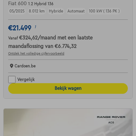
Fiat 600
1.2 Hybrid 136
05/2025
8.012 km
Hybride
Automaat
100 kW ( 136 PK )
€21.499
1
€324,62
/maand
met een laatste
Vanaf
maandaflossing van
€6.774,32
Ontdek het volledige cijfervoorbeeld
Cardoen.be
Vergelijk
Bekijk wagen