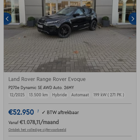
Land Rover Range Rover Evoque
P270e Dynamic SE AWD Auto. 26MY
12/2025
13.500 km
Hybride
Automaat
199 kW ( 271 PK )
€52.950
1
✓
BTW aftrekbaar
€1.078,11
/maand
Vanaf
Ontdek het volledige cijfervoorbeeld