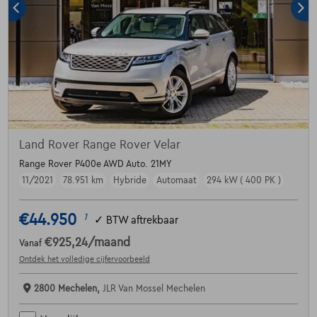
Land Rover Range Rover Velar
Range Rover P400e AWD Auto. 21MY
11/2021
78.951 km
Hybride
Automaat
294 kW ( 400 PK )
€44.950
1
✓
BTW aftrekbaar
€925,24
/maand
Vanaf
Ontdek het volledige cijfervoorbeeld
2800 Mechelen,
JLR Van Mossel Mechelen