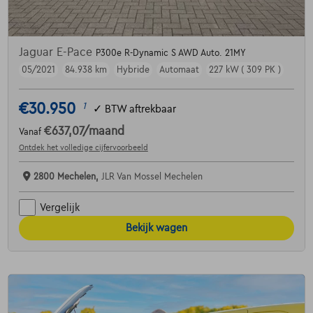
Jaguar E-Pace
P300e R-Dynamic S AWD Auto. 21MY
05/2021
84.938 km
Hybride
Automaat
227 kW ( 309 PK )
€30.950
1
✓
BTW aftrekbaar
€637,07
/maand
Vanaf
Ontdek het volledige cijfervoorbeeld
2800 Mechelen,
JLR Van Mossel Mechelen
Vergelijk
Bekijk wagen