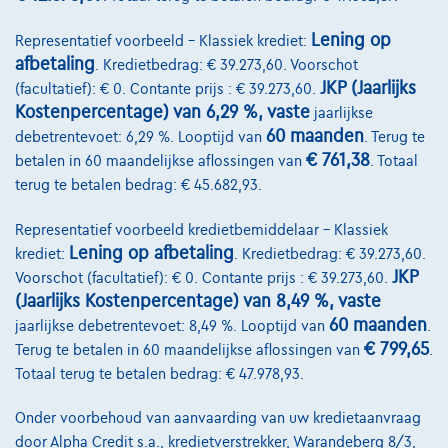
Lening op
Representatief voorbeeld – Klassiek krediet:
Land Rover Range Rover Sport
[PHEV] SE Dynamic P460e
afbetaling
. Kredietbedrag: € 39.273,60. Voorschot
10 km
Hybride
Automaat
338 kW ( 460 PK )
JKP (Jaarlijks
(facultatief): € 0. Contante prijs : € 39.273,60.
Kostenpercentage) van 6,29 %, vaste
jaarlijkse
€124.500
1
✓
BTW aftrekbaar
60 maanden
debetrentevoet: 6,29 %. Looptijd van
. Terug te
€ 761,38
betalen in 60 maandelijkse aflossingen van
. Totaal
€2.534,94
/maand
Vanaf
terug te betalen bedrag: € 45.682,93.
Ontdek het volledige cijfervoorbeeld
Representatief voorbeeld kredietbemiddelaar – Klassiek
1300 Wavre,
JLR Wavre
Lening op afbetaling
krediet:
. Kredietbedrag: € 39.273,60.
Vergelijk
JKP
Voorschot (facultatief): € 0. Contante prijs : € 39.273,60.
(Jaarlijks Kostenpercentage) van 8,49 %, vaste
Bekijk wagen
60 maanden
jaarlijkse debetrentevoet: 8,49 %. Looptijd van
.
€ 799,65
Terug te betalen in 60 maandelijkse aflossingen van
.
Totaal terug te betalen bedrag: € 47.978,93.
Onder voorbehoud van aanvaarding van uw kredietaanvraag
door Alpha Credit s.a., kredietverstrekker, Warandeberg 8/3,