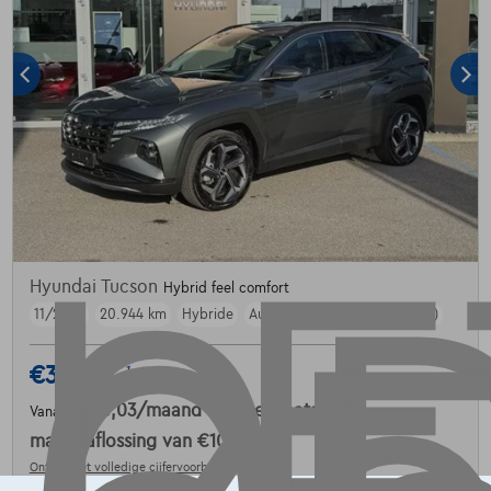
Hyundai Tucson
Hybrid feel comfort
11/2023
20.944 km
Hybride
Automaat
169 kW ( 230 PK )
€31.990
1
€483,03
/maand
met een laatste
Vanaf
maandaflossing van
€10.080,03
Ontdek het volledige cijfervoorbeeld