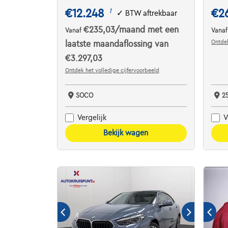
€12.248
€2
1
✓
BTW aftrekbaar
€235,03
/maand
met een
Vanaf
Vana
Ontdek
laatste maandaflossing van
€3.297,03
Ontdek het volledige cijfervoorbeeld
SOCO
2
Vergelijk
V
Bekijk wagen