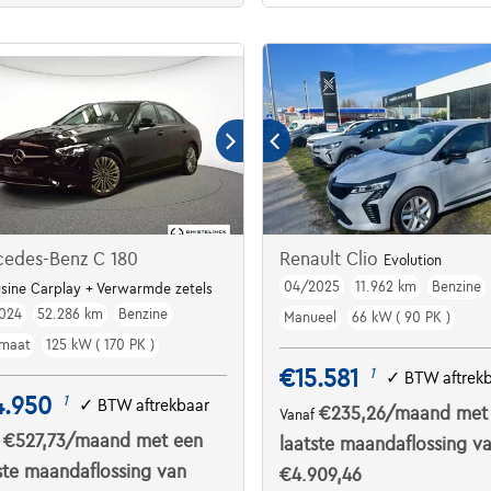
cedes-Benz C 180
Renault Clio
Evolution
04/2025
11.962 km
Benzine
sine Carplay + Verwarmde zetels
024
52.286 km
Benzine
Manueel
66 kW ( 90 PK )
maat
125 kW ( 170 PK )
€15.581
1
✓
BTW aftrek
4.950
1
✓
BTW aftrekbaar
€235,26
/maand
met
Vanaf
€527,73
/maand
met een
f
laatste maandaflossing v
ste maandaflossing van
€4.909,46