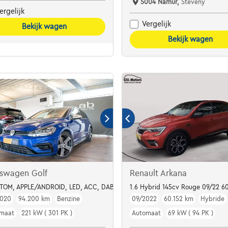
5004 Namur,
Steveny
ergelijk
Vergelijk
Bekijk wagen
Bekijk wagen
kswagen Golf
Renault Arkana
UTOM, APPLE/ANDROID, LED, ACC, DAB, DRIVER ASS
1.6 Hybrid 145cv Rouge 09/22 6
2020
94.200 km
Benzine
09/2022
60.152 km
Hybride
maat
221 kW ( 301 PK )
Automaat
69 kW ( 94 PK )