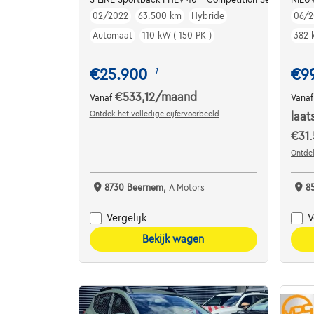
02/2022
63.500 km
Hybride
06/2
Automaat
110 kW ( 150 PK )
382 
€25.900
€9
1
€533,12
/maand
Vanaf
Vana
Ontdek het volledige cijfervoorbeeld
laat
€31.
Ontdek
8730 Beernem,
A Motors
8
Vergelijk
V
Bekijk wagen