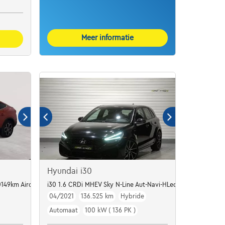
Meer informatie
Hyundai i30
0149km Airco GPS USB
i30 1.6 CRDi MHEV Sky N-Line Aut-Navi-HLeder-Led-Cam-Gar
04/2021
136.525 km
Hybride
Automaat
100 kW ( 136 PK )