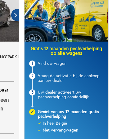
Gratis 12 maanden pechverhelping
op alle wagens
EMO*PARK PILOT*
1
Vind uw wagen
2
Vraag de activatie bij de aankoop
aan uw dealer
baar
3
Uw dealer activeert uw
pechverhelping onmiddellijk
 een
an
✓
Geniet van uw 12 maanden gratis
pechverhelping
✓
In heel België
✓
Met vervangwagen