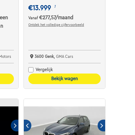
€13.999
1
een
€277,57
/maand
Vanaf
Ontdek het volledige cijfervoorbeeld
an
Motors
3600 Genk,
GMA Cars
Vergelijk
Bekijk wagen