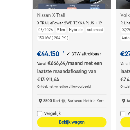
Nissan X-Trail
Vol
X-TRAIL ePower 2WD TEKNA PLUS + 19
R-Lin
06/2026
9 km
Hybride
Automaat
07/2
150 kW ( 204 PK )
Auto
€44.150
€2
1
✓
BTW aftrekbaar
€666,64
/maand
met een
Vanaf
Vana
laatste maandaflossing van
laat
€13.911,64
€7.4
Ontdek het volledige cijfervoorbeeld
Ontdek
8500 Kortrijk,
Bariseau Mottrie Kortrijk
A
Vergelijk
V
Bekijk wagen