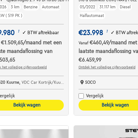
026
3 km
Benzine
Automaat
05/2022
31.117 km
Diesel
kW ( 519 PK )
Halfautomaat
9.980
€23.998
1
1
✓
BTW aftrekbaar
✓
BTW aftre
€1.509,65
/maand
met een
€460,49
/maand
met
f
Vanaf
ste maandaflossing van
laatste maandaflossing v
503,65
€6.459,99
 het volledige cijfervoorbeeld
Ontdek het volledige cijfervoorbeeld
520 Kuurne,
VDC Car Kortrijk/Kuurne
SOCO
ergelijk
Vergelijk
Bekijk wagen
Bekijk wagen