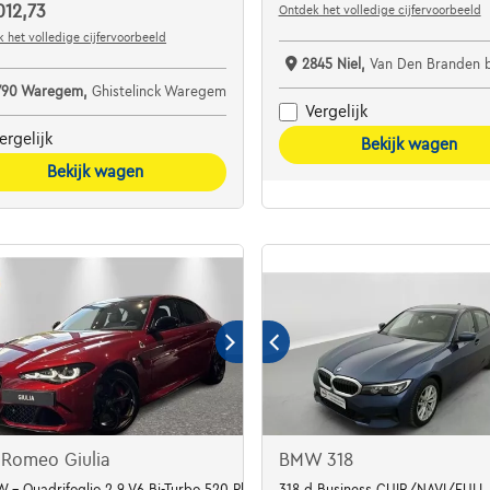
012,73
Ontdek het volledige cijfervoorbeeld
 het volledige cijfervoorbeeld
2845 Niel,
Van Den Branden 
790 Waregem,
Ghistelinck Waregem
Vergelijk
ergelijk
Bekijk wagen
Bekijk wagen
 Romeo Giulia
BMW 318
 - Quadrifoglio 2.9 V6 Bi-Turbo 520 Pk At8
318 d Business CUIR/NAVI/FULL