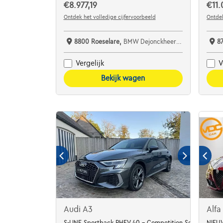
€8.977,19
€11.
Ontdek het volledige cijfervoorbeeld
Ontdek
8800 Roeselare,
BMW Dejonckheere Roeselare
8
Vergelijk
V
Bekijk wagen
Audi A3
Alfa
S-LINE Sportback PHEV 40 - Competition Seats
NIEUW