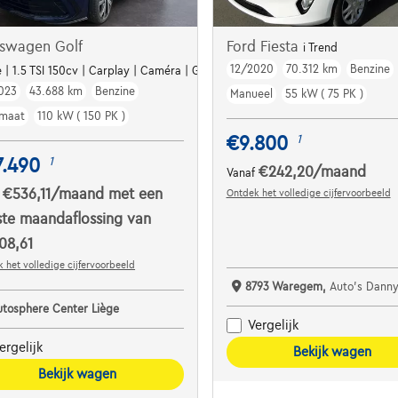
kswagen Golf
Ford Fiesta
i Trend
12/2020
70.312 km
Benzine
e | 1.5 TSI 150cv | Carplay | Caméra | GPS | Led Matrix
023
43.688 km
Benzine
Manueel
55 kW ( 75 PK )
maat
110 kW ( 150 PK )
€9.800
1
7.490
1
€242,20
/maand
Vanaf
€536,11
/maand
met een
Ontdek het volledige cijfervoorbeeld
f
ste maandaflossing van
08,61
 het volledige cijfervoorbeeld
8793 Waregem,
Auto's Danny
utosphere Center Liège
Vergelijk
ergelijk
Bekijk wagen
Bekijk wagen