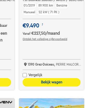
01/2019
89.900 km
Benzine
Manueel
52 kW ( 71 PK )
€9.490
1
kbaar
 een
€227,50
/maand
Vanaf
Ontdek het volledige cijfervoorbeeld
an
1390 Grez-Doiceau,
PIERRE MALCORPS AUTOMOBILES SRL
Vergelijk
Bekijk wagen