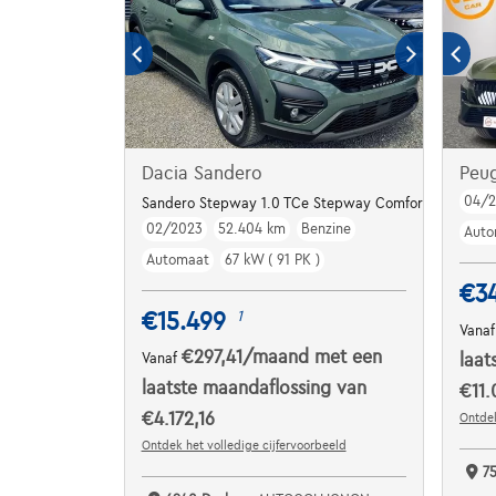
Dacia Sandero
Peu
04/
Sandero Stepway 1.0 TCe Stepway Comfort CVT
02/2023
52.404 km
Benzine
Auto
Automaat
67 kW ( 91 PK )
€3
€15.499
1
Vana
€297,41
/maand
met een
Vanaf
laat
laatste maandaflossing van
€11.
€4.172,16
Ontdek
Ontdek het volledige cijfervoorbeeld
7