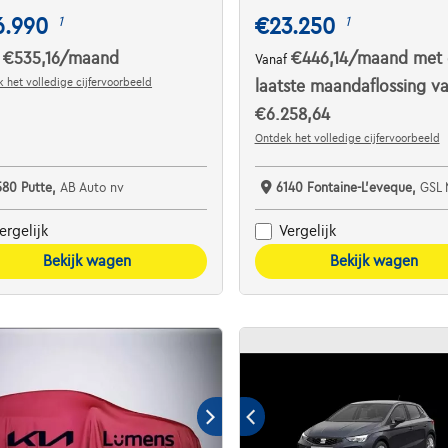
6.990
€23.250
1
1
€535,16
/maand
€446,14
/maand
met 
f
Vanaf
 het volledige cijfervoorbeeld
laatste maandaflossing v
€6.258,64
Ontdek het volledige cijfervoorbeeld
580 Putte,
AB Auto nv
6140 Fontaine-L'eveque,
GSL 
ergelijk
Vergelijk
Bekijk wagen
Bekijk wagen