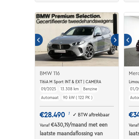
BMW 116
Mer
116iA M Sport INT & EXT | CAMERA
Limou
09/2025
13.308 km
Benzine
01/2
Automaat
90 kW ( 122 PK )
Auto
€28.490
€3
1
✓
BTW aftrekbaar
€430,19
/maand
met een
Vanaf
Vana
laatste maandaflossing van
laat