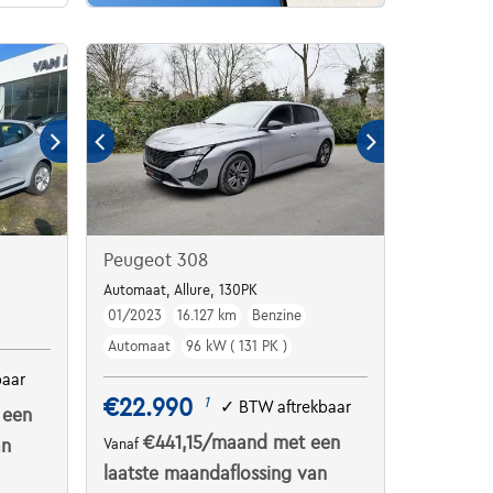
Peugeot 308
Automaat, Allure, 130PK
01/2023
16.127 km
Benzine
Automaat
96 kW ( 131 PK )
baar
€22.990
1
✓
BTW aftrekbaar
 een
€441,15
/maand
met een
an
Vanaf
laatste maandaflossing van