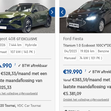
geot 408
Ford Fiesta
GT EXCLUSIVE
2026
7.444 km
Hybride
Titanium 1.0 Ecoboost 100CV*D
04/2023
19.826 km
Benzine
maat
107 kW ( 145 PK )
Manueel
74 kW ( 101 PK )
4.990
1
✓
BTW aftrekbaar
€19.990
1
✓
BTW aftrek
€528,33
/maand
met een
f
€383,59
/maand
met
ste maandaflossing van
Vanaf
laatste maandaflossing v
025,33
€5.381,09
 het volledige cijfervoorbeeld
Ontdek het volledige cijfervoorbeeld
520 Tournai,
VDC Car Tournai