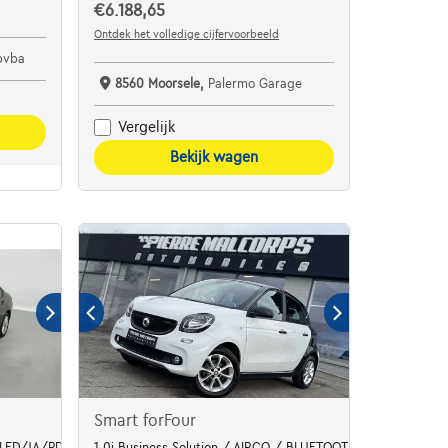
€6.188,65
Ontdek het volledige cijfervoorbeeld
bvba
8560 Moorsele,
Palermo Garage
Vergelijk
Bekijk wagen
Smart forFour
 LED/JA/PDC AV AR
1.0i Business Solution / AIRCO / BLUETOOTH / EU. 6