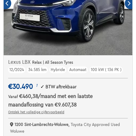
Lexus LBX
Relax | All Season Tyres
12/2024
34.585 km
Hybride
Automaat
100 kW ( 136 PK )
€30.490
1
✓
BTW aftrekbaar
€460,38
/maand
met een laatste
Vanaf
maandaflossing van
€9.607,38
Ontdek het volledige cijfervoorbeeld
1200 Sint-Lambrechts-Woluwe,
Toyota City Approved Used
Woluwe