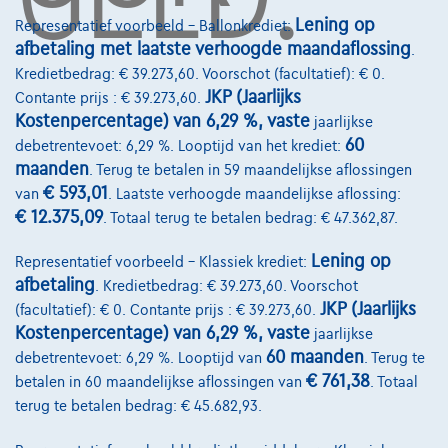
Lening op
Onze dealers
Representatief voorbeeld – Ballonkrediet:
afbetaling met laatste verhoogde maandaflossing
.
Onze partners
Kredietbedrag: € 39.273,60. Voorschot (facultatief): € 0.
JKP (Jaarlijks
Contante prijs : € 39.273,60.
Onze team
Kostenpercentage) van 6,29 %, vaste
jaarlijkse
Contact
60
debetrentevoet: 6,29 %. Looptijd van het krediet:
maanden
. Terug te betalen in 59 maandelijkse aflossingen
€ 593,01
van
. Laatste verhoogde maandelijkse aflossing:
€ 12.375,09
. Totaal terug te betalen bedrag: € 47.362,87.
@2024 TCS Mobility SA/NV Copyright
Lening op
Representatief voorbeeld – Klassiek krediet:
Algemene Voorwaarden
afbetaling
. Kredietbedrag: € 39.273,60. Voorschot
JKP (Jaarlijks
Bijstandsvoorwaarden
(facultatief): € 0. Contante prijs : € 39.273,60.
Kostenpercentage) van 6,29 %, vaste
jaarlijkse
Privacyverklaring
60 maanden
debetrentevoet: 6,29 %. Looptijd van
. Terug te
€ 761,38
betalen in 60 maandelijkse aflossingen van
. Totaal
Cookiebeleid
terug te betalen bedrag: € 45.682,93.
Kwaliteitscharter