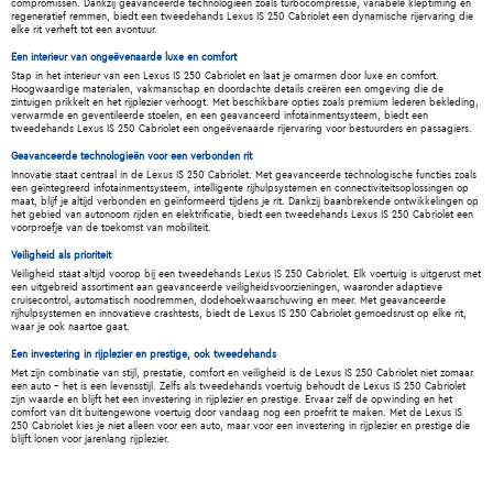
compromissen. Dankzij geavanceerde technologieën zoals turbocompressie, variabele kleptiming en
regeneratief remmen, biedt een tweedehands Lexus IS 250 Cabriolet een dynamische rijervaring die
elke rit verheft tot een avontuur.
Een interieur van ongeëvenaarde luxe en comfort
Stap in het interieur van een Lexus IS 250 Cabriolet en laat je omarmen door luxe en comfort.
Hoogwaardige materialen, vakmanschap en doordachte details creëren een omgeving die de
zintuigen prikkelt en het rijplezier verhoogt. Met beschikbare opties zoals premium lederen bekleding,
verwarmde en geventileerde stoelen, en een geavanceerd infotainmentsysteem, biedt een
tweedehands Lexus IS 250 Cabriolet een ongeëvenaarde rijervaring voor bestuurders en passagiers.
Geavanceerde technologieën voor een verbonden rit
Innovatie staat centraal in de Lexus IS 250 Cabriolet. Met geavanceerde technologische functies zoals
een geïntegreerd infotainmentsysteem, intelligente rijhulpsystemen en connectiviteitsoplossingen op
maat, blijf je altijd verbonden en geïnformeerd tijdens je rit. Dankzij baanbrekende ontwikkelingen op
het gebied van autonoom rijden en elektrificatie, biedt een tweedehands Lexus IS 250 Cabriolet een
voorproefje van de toekomst van mobiliteit.
Veiligheid als prioriteit
Veiligheid staat altijd voorop bij een tweedehands Lexus IS 250 Cabriolet. Elk voertuig is uitgerust met
een uitgebreid assortiment aan geavanceerde veiligheidsvoorzieningen, waaronder adaptieve
cruisecontrol, automatisch noodremmen, dodehoekwaarschuwing en meer. Met geavanceerde
rijhulpsystemen en innovatieve crashtests, biedt de Lexus IS 250 Cabriolet gemoedsrust op elke rit,
waar je ook naartoe gaat.
Een investering in rijplezier en prestige, ook tweedehands
Met zijn combinatie van stijl, prestatie, comfort en veiligheid is de Lexus IS 250 Cabriolet niet zomaar
een auto - het is een levensstijl. Zelfs als tweedehands voertuig behoudt de Lexus IS 250 Cabriolet
zijn waarde en blijft het een investering in rijplezier en prestige. Ervaar zelf de opwinding en het
comfort van dit buitengewone voertuig door vandaag nog een proefrit te maken. Met de Lexus IS
250 Cabriolet kies je niet alleen voor een auto, maar voor een investering in rijplezier en prestige die
blijft lonen voor jarenlang rijplezier.