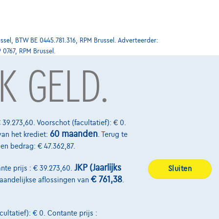
ssel, BTW BE 0445.781.316, RPM Brussel. Adverteerder:
9 0767, RPM Brussel.
K GELD.
Over Ons
Word klant
 39.273,60. Voorschot (facultatief): € 0.
60 maanden
van het krediet:
. Terug te
Wie zijn we
alen bedrag: € 47.362,87.
Kwaliteitscharter
JKP (Jaarlijks
nte prijs : € 39.273,60.
Sluiten
Onze dealers
€ 761,38
maandelijkse aflossingen van
.
Onze partners
ultatief): € 0. Contante prijs :
Onze team