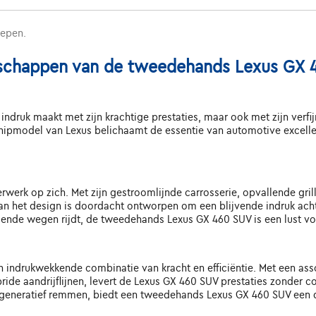
repen.
schappen van de tweedehands Lexus GX 46
indruk maakt met zijn krachtige prestaties, maar ook met zijn verfi
pmodel van Lexus belichaamt de essentie van automotive excellenti
werk op zich. Met zijn gestroomlijnde carrosserie, opvallende gri
n het design is doordacht ontworpen om een blijvende indruk achter 
kelende wegen rijdt, de tweedehands Lexus GX 460 SUV is een lust vo
indrukwekkende combinatie van kracht en efficiëntie. Met een as
ride aandrijflijnen, levert de Lexus GX 460 SUV prestaties zonder
generatief remmen, biedt een tweedehands Lexus GX 460 SUV een dyn