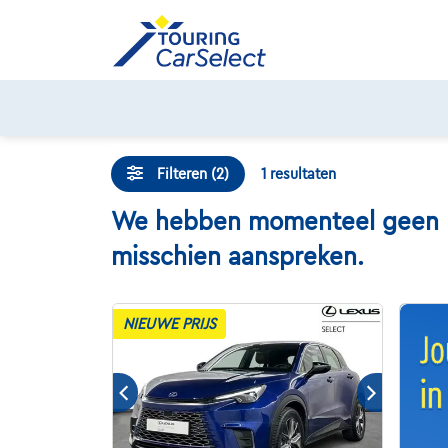
Skip
to
content
Filteren (2)
1
resultaten
We hebben momenteel geen Lex
misschien aanspreken.
NIEUWE PRIJS