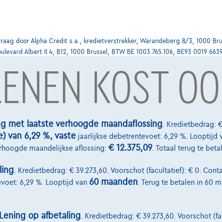
ag door Alpha Credit s.a., kredietverstrekker, Warandeberg 8/3, 1000 Bru
oulevard Albert II 4, B12, 1000 Brussel, BTW BE 1003.765.106, BE93 0019 663
 LENEN KOST OO
Diensten & Oplossingen
select.be
Pechverhelping verzekering
ng met laatste verhoogde maandaflossing
. Kredietbedrag: €
e) van 6,29 %, vaste
-laan 4, B12
jaarlijkse debetrentevoet: 6,29 %. Looptijd 
Financiering
€ 12.375,09
erhoogde maandelijkse aflossing:
. Totaal terug te bet
Autoverzekering
ling
. Kredietbedrag: € 39.273,60. Voorschot (facultatief): € 0. Conta
Lease en persoonlijke lease
60 maanden
evoet: 6,29 %. Looptijd van
. Terug te betalen in 60 
Lening op afbetaling
. Kredietbedrag: € 39.273,60. Voorschot (fac