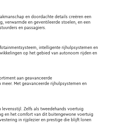
 vakmanschap en doordachte details creëren een
ng, verwarmde en geventileerde stoelen, en een
tuurders en passagiers.
fotainmentsysteem, intelligente rijhulpsystemen en
ntwikkelingen op het gebied van autonoom rijden en
ssortiment aan geavanceerde
 meer. Met geavanceerde rijhulpsystemen en
n levensstijl. Zelfs als tweedehands voertuig
ding en het comfort van dit buitengewone voertuig
ering in rijplezier en prestige die blijft lonen