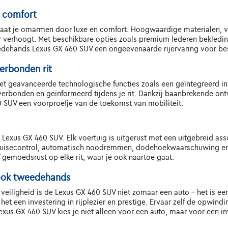
n comfort
n laat je omarmen door luxe en comfort. Hoogwaardige materialen,
ier verhoogt. Met beschikbare opties zoals premium lederen bekledi
dehands Lexus GX 460 SUV een ongeëvenaarde rijervaring voor bes
erbonden rit
Met geavanceerde technologische functies zoals een geïntegreerd in
jd verbonden en geïnformeerd tijdens je rit. Dankzij baanbrekende o
0 SUV een voorproefje van de toekomst van mobiliteit.
s Lexus GX 460 SUV. Elk voertuig is uitgerust met een uitgebreid a
cruisecontrol, automatisch noodremmen, dodehoekwaarschuwing en
 gemoedsrust op elke rit, waar je ook naartoe gaat.
, ook tweedehands
n veiligheid is de Lexus GX 460 SUV niet zomaar een auto - het is ee
het een investering in rijplezier en prestige. Ervaar zelf de opwin
s GX 460 SUV kies je niet alleen voor een auto, maar voor een invest