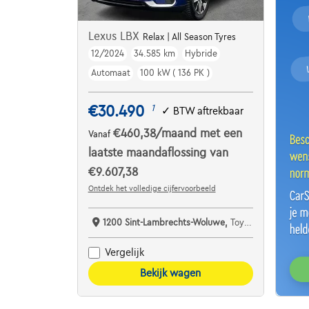
Lexus LBX
Relax | All Season Tyres
12/2024
34.585 km
Hybride
Automaat
100 kW ( 136 PK )
€30.490
1
✓
BTW aftrekbaar
€460,38
/maand
met een
Vanaf
laatste maandaflossing van
€9.607,38
Ontdek het volledige cijfervoorbeeld
1200 Sint-Lambrechts-Woluwe,
Toyota City Approved Used Woluwe
Vergelijk
Bekijk wagen