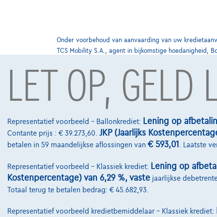
Onder voorbehoud van aanvaarding van uw kredietaanvra
TCS Mobility S.A., agent in bijkomstige hoedanigheid, B
LET OP, GELD
Contact
info@touringcar
Lening op afbetali
Representatief voorbeeld – Ballonkrediet:
JKP (Jaarlijks Kostenpercentag
Koning Albert II
Contante prijs : € 39.273,60.
€ 593,01
betalen in 59 maandelijkse aflossingen van
. Laatste v
1000 Brussel
Lening op afbeta
Representatief voorbeeld – Klassiek krediet:
Kostenpercentage) van 6,29 %, vaste
jaarlijkse debetrent
Totaal terug te betalen bedrag: € 45.682,93.
Representatief voorbeeld kredietbemiddelaar – Klassiek krediet: