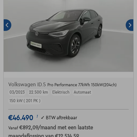
Volkswagen ID.5
Pro Performance 77kWh 150kW(204ch)
03/2023
22.500 km
Elektrisch
Automaat
150 kW ( 201 PK )
€46.490
1
✓
BTW aftrekbaar
€892,09
/maand
met een laatste
Vanaf
maandaflossing van
€12.514,59