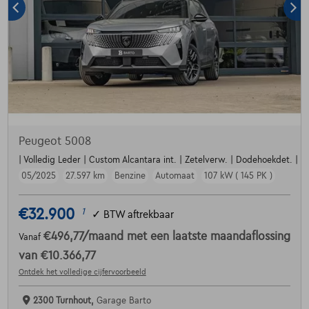
Peugeot 5008
| Volledig Leder | Custom Alcantara int. | Zetelverw. | Dodehoekdet. | Par
05/2025
27.597 km
Benzine
Automaat
107 kW ( 145 PK )
€32.900
1
✓
BTW aftrekbaar
€496,77
/maand
met een laatste maandaflossing
Vanaf
van
€10.366,77
Ontdek het volledige cijfervoorbeeld
2300 Turnhout,
Garage Barto