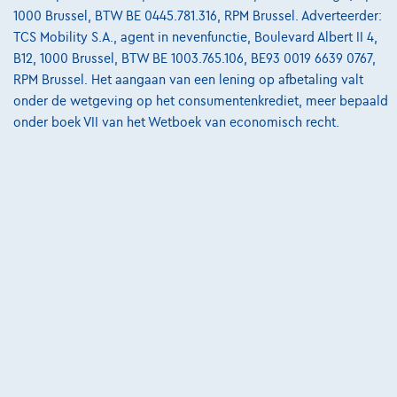
van
€8.587,12
1000 Brussel, BTW BE 0445.781.316, RPM Brussel. Adverteerder:
Ontdek het volledige cijfervoorbeeld
TCS Mobility S.A., agent in nevenfunctie, Boulevard Albert II 4,
B12, 1000 Brussel, BTW BE 1003.765.106, BE93 0019 6639 0767,
3390 Tielt-Winge,
AUTOKRUISPUNT
RPM Brussel. Het aangaan van een lening op afbetaling valt
onder de wetgeving op het consumentenkrediet, meer bepaald
Vergelijk
onder boek VII van het Wetboek van economisch recht.
Bekijk wagen