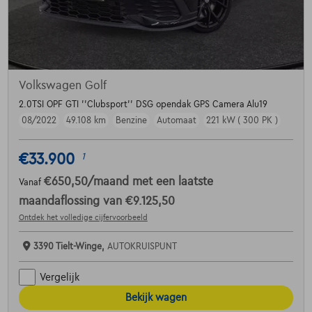
Volkswagen Golf
2.0TSI OPF GTI ''Clubsport'' DSG opendak GPS Camera Alu19
08/2022
49.108 km
Benzine
Automaat
221 kW ( 300 PK )
€33.900
1
€650,50
/maand
met een laatste
Vanaf
maandaflossing van
€9.125,50
Ontdek het volledige cijfervoorbeeld
3390 Tielt-Winge,
AUTOKRUISPUNT
Vergelijk
Bekijk wagen