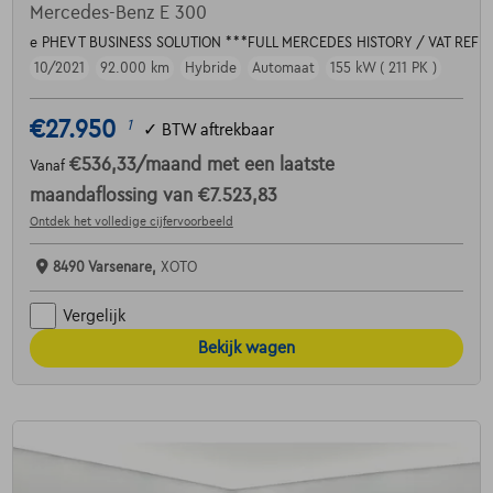
Mercedes-Benz E 300
e PHEV T BUSINESS SOLUTION ***FULL MERCEDES HISTORY / VAT REF
10/2021
92.000 km
Hybride
Automaat
155 kW ( 211 PK )
€27.950
1
✓
BTW aftrekbaar
€536,33
/maand
met een laatste
Vanaf
maandaflossing van
€7.523,83
Ontdek het volledige cijfervoorbeeld
8490 Varsenare,
XOTO
Vergelijk
Bekijk wagen