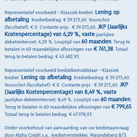
Lening op
Representatief voorbeeld – Klassiek krediet:
afbetaling
. Kredietbedrag: € 39.273,60. Voorschot
JKP (Jaarlijks
(facultatief): € 0. Contante prijs : € 39.273,60.
Kostenpercentage) van 6,29 %, vaste
jaarlijkse
60 maanden
debetrentevoet: 6,29 %. Looptijd van
. Terug te
€ 761,38
betalen in 60 maandelijkse aflossingen van
. Totaal
terug te betalen bedrag: € 45.682,93.
Representatief voorbeeld kredietbemiddelaar – Klassiek
Lening op afbetaling
krediet:
. Kredietbedrag: € 39.273,60.
JKP
Voorschot (facultatief): € 0. Contante prijs : € 39.273,60.
BMW Serie 2
(Jaarlijks Kostenpercentage) van 8,49 %, vaste
223 i x Drive M sport Harman/Kardon panodak dig.airco alu19
60 maanden
jaarlijkse debetrentevoet: 8,49 %. Looptijd van
.
01/2023
32.184 km
Benzine
Automaat
160 kW ( 218 PK )
€ 799,65
Terug te betalen in 60 maandelijkse aflossingen van
.
Totaal terug te betalen bedrag: € 47.978,93.
€31.900
1
Onder voorbehoud van aanvaarding van uw kredietaanvraag
€612,12
/maand
met een laatste maandaflossing
Vanaf
door Alpha Credit s.a., kredietverstrekker, Warandeberg 8/3,