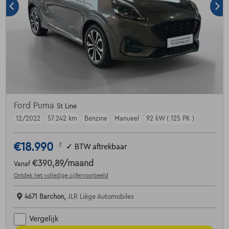
Ford Puma
St Line
12/2022
57.242 km
Benzine
Manueel
92 kW ( 125 PK )
€18.990
1
✓
BTW aftrekbaar
€390,89
/maand
Vanaf
Ontdek het volledige cijfervoorbeeld
4671 Barchon,
JLR Liège Automobiles
Vergelijk