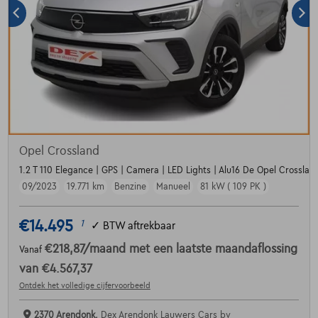
Opel Crossland
1.2 T 110 Elegance | GPS | Camera | LED Lights | Alu16 De Opel Crossland
09/2023
19.771 km
Benzine
Manueel
81 kW ( 109 PK )
€14.495
1
✓
BTW aftrekbaar
€218,87
/maand
met een laatste maandaflossing
Vanaf
van
€4.567,37
Ontdek het volledige cijfervoorbeeld
2370 Arendonk,
Dex Arendonk Lauwers Cars bv