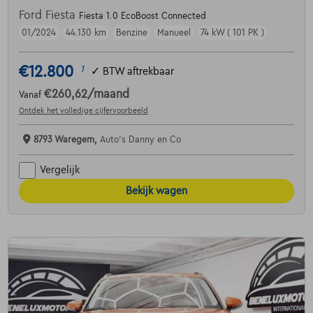
Ford Fiesta
Fiesta 1.0 EcoBoost Connected
01/2024
44.130 km
Benzine
Manueel
74 kW ( 101 PK )
€12.800
1
✓
BTW aftrekbaar
€260,62
/maand
Vanaf
Ontdek het volledige cijfervoorbeeld
8793 Waregem,
Auto's Danny en Co
Vergelijk
Bekijk wagen