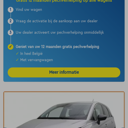
Gratis 12 maanden pechverhelping op alle wagens
1
Vind uw wagen
2
Vraag de activatie bij de aankoop aan uw dealer
3
Uw dealer activeert uw pechverhelping onmiddellijk
✓
Geniet van uw 12 maanden gratis pechverhelping
✓
In heel België
✓
Met vervangwagen
Meer informatie