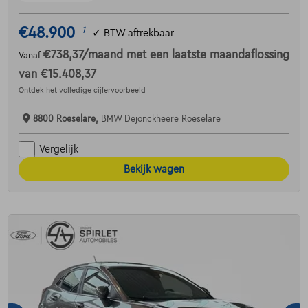
€48.900
1
✓
BTW aftrekbaar
€738,37
/maand
met een laatste maandaflossing
Vanaf
van
€15.408,37
Ontdek het volledige cijfervoorbeeld
8800 Roeselare,
BMW Dejonckheere Roeselare
Vergelijk
Bekijk wagen