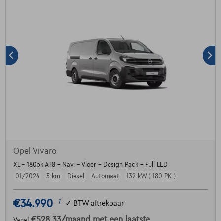
Opel Vivaro
XL - 180pk AT8 - Navi - Vloer - Design Pack - Full LED
01/2026
5 km
Diesel
Automaat
132 kW ( 180 PK )
€34.990
1
✓
BTW aftrekbaar
€528,33
/maand
met een laatste
Vanaf