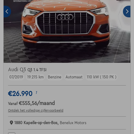
Audi Q3
Q3 1.4 TFSI
07/2019
19.215 km
Benzine
Automaat
110 kW ( 150 PK )
€26.990
1
€555,56
/maand
Vanaf
Ontdek het volledige cijfervoorbeeld
1880 Kapelle-op-den-Bos,
Benelux Motors