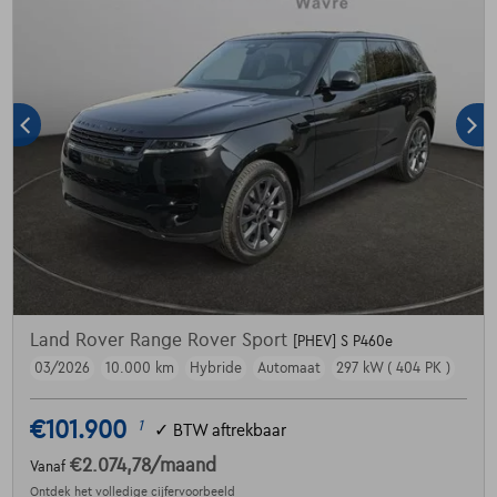
Land Rover Range Rover Sport
[PHEV] S P460e
03/2026
10.000 km
Hybride
Automaat
297 kW ( 404 PK )
€101.900
1
✓
BTW aftrekbaar
€2.074,78
/maand
Vanaf
Ontdek het volledige cijfervoorbeeld