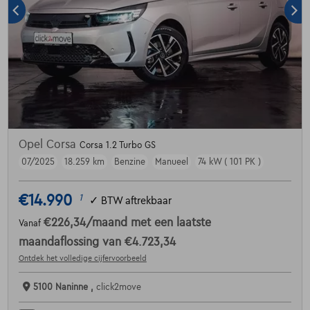
Opel Corsa
Corsa 1.2 Turbo GS
07/2025
18.259 km
Benzine
Manueel
74 kW ( 101 PK )
€14.990
1
✓
BTW aftrekbaar
€226,34
/maand
met een laatste
Vanaf
maandaflossing van
€4.723,34
Ontdek het volledige cijfervoorbeeld
5100 Naninne ,
click2move