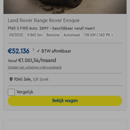
Land Rover Range Rover Evoque
P160 S FWD Auto. 26MY - beschikbaar vanaf maart
09/2025
9.865 km
Benzine
Automaat
118 kW ( 160 PK )
€52.136
1
✓
BTW aftrekbaar
€1.061,54
/maand
Vanaf
Ontdek het volledige cijfervoorbeeld
9240 Zele,
JLR Szrek
Vergelijk
Bekijk wagen