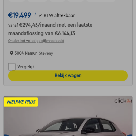
€19.499
1
✓
BTW aftrekbaar
€294,43
/maand
met een laatste
Vanaf
maandaflossing van
€6.144,13
Ontdek het volledige cijfervoorbeeld
5004 Namur,
Steveny
Vergelijk
Bekijk wagen
NIEUWE PRIJS