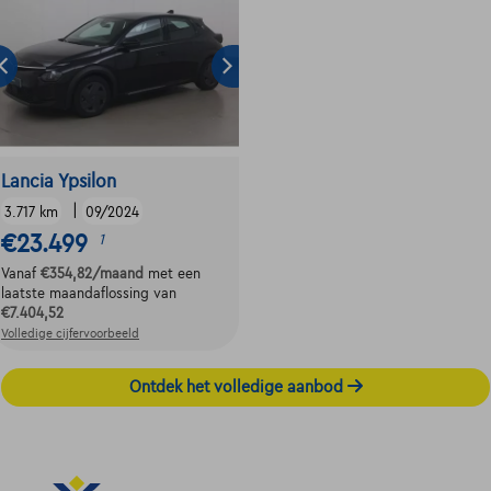
Lancia Ypsilon
|
3.717 km
09/2024
€23.499
1
Vanaf
€354,82
/maand
met een
laatste maandaflossing van
€7.404,52
Volledige cijfervoorbeeld
Ontdek het volledige aanbod