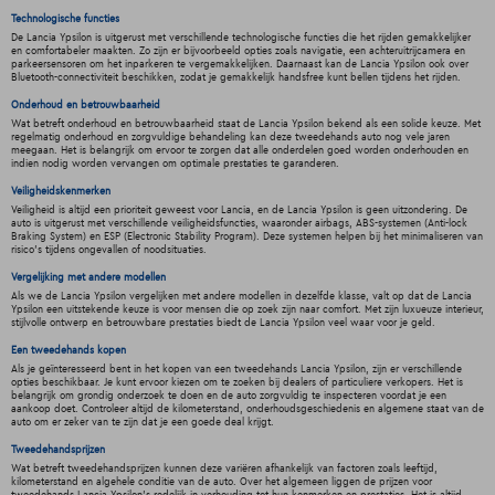
Technologische functies
De Lancia Ypsilon is uitgerust met verschillende technologische functies die het rijden gemakkelijker
en comfortabeler maakten. Zo zijn er bijvoorbeeld opties zoals navigatie, een achteruitrijcamera en
parkeersensoren om het inparkeren te vergemakkelijken. Daarnaast kan de Lancia Ypsilon ook over
Bluetooth-connectiviteit beschikken, zodat je gemakkelijk handsfree kunt bellen tijdens het rijden.
Onderhoud en betrouwbaarheid
Wat betreft onderhoud en betrouwbaarheid staat de Lancia Ypsilon bekend als een solide keuze. Met
regelmatig onderhoud en zorgvuldige behandeling kan deze tweedehands auto nog vele jaren
meegaan. Het is belangrijk om ervoor te zorgen dat alle onderdelen goed worden onderhouden en
indien nodig worden vervangen om optimale prestaties te garanderen.
Veiligheidskenmerken
Veiligheid is altijd een prioriteit geweest voor Lancia, en de Lancia Ypsilon is geen uitzondering. De
auto is uitgerust met verschillende veiligheidsfuncties, waaronder airbags, ABS-systemen (Anti-lock
Braking System) en ESP (Electronic Stability Program). Deze systemen helpen bij het minimaliseren van
risico's tijdens ongevallen of noodsituaties.
Vergelijking met andere modellen
Als we de Lancia Ypsilon vergelijken met andere modellen in dezelfde klasse, valt op dat de Lancia
Ypsilon een uitstekende keuze is voor mensen die op zoek zijn naar comfort. Met zijn luxueuze interieur,
stijlvolle ontwerp en betrouwbare prestaties biedt de Lancia Ypsilon veel waar voor je geld.
Een tweedehands kopen
Als je geïnteresseerd bent in het kopen van een tweedehands Lancia Ypsilon, zijn er verschillende
opties beschikbaar. Je kunt ervoor kiezen om te zoeken bij dealers of particuliere verkopers. Het is
belangrijk om grondig onderzoek te doen en de auto zorgvuldig te inspecteren voordat je een
aankoop doet. Controleer altijd de kilometerstand, onderhoudsgeschiedenis en algemene staat van de
auto om er zeker van te zijn dat je een goede deal krijgt.
Tweedehandsprijzen
Wat betreft tweedehandsprijzen kunnen deze variëren afhankelijk van factoren zoals leeftijd,
kilometerstand en algehele conditie van de auto. Over het algemeen liggen de prijzen voor