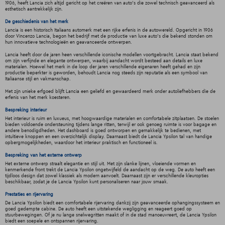
1906, heeft Lancia zich altijd gericht op het creëren van auto's die zowel technisch geavanceerd als
esthetisch aantrekkelijk zijn.
De geschiedenis van het merk
Lancia is een historisch Italiaans automerk met een rijke erfenis in de autowereld. Opgericht in 1906
door Vincenzo Lancia, begon het bedrijf met de productie van luxe auto's die bekend stonden om
hun innovatieve technologieën en geavanceerde ontwerpen.
Lancia heeft door de jaren heen verschillende iconische modellen voortgebracht. Lancia staat bekend
om zijn verfijnde en elegante ontwerpen, waarbij aandacht wordt besteed aan details en luxe
materialen. Hoewel het merk in de loop der jaren verschillende eigenaren heeft gehad en zijn
productie beperkter is geworden, behoudt Lancia nog steeds zijn reputatie als een symbool van
Italiaanse stijl en vakmanschap.
Met zijn unieke erfgoed blijft Lancia een geliefd en gewaardeerd merk onder autoliefhebbers die de
erfenis van het merk koesteren.
Bespreking interieur
Het interieur is ruim en luxueus, met hoogwaardige materialen en comfortabele zitplaatsen. De stoelen
bieden voldoende ondersteuning tijdens lange ritten, terwijl er ook genoeg ruimte is voor bagage en
andere benodigdheden. Het dashboard is goed ontworpen en gemakkelijk te bedienen, met
intuïtieve knoppen en een overzichtelijk display. Daarnaast biedt de Lancia Ypsilon tal van handige
opbergmogelijkheden, waardoor het interieur praktisch en functioneel is.
Bespreking van het externe ontwerp
Het externe ontwerp straalt elegantie en stijl uit. Met zijn slanke lijnen, vloeiende vormen en
kenmerkende front trekt de Lancia Ypsilon ongetwijfeld de aandacht op de weg. De auto heeft een
tijdloos design dat zowel klassiek als modern aanvoelt. Daarnaast zijn er verschillende kleuropties
beschikbaar, zodat je de Lancia Ypsilon kunt personaliseren naar jouw smaak.
Prestaties en rijervaring
De Lancia Ypsilon biedt een comfortabele rijervaring dankzij zijn geavanceerde ophangingssysteem en
goed gedempte cabine. De auto heeft een uitstekende wegligging en reageert goed op
stuurbewegingen. Of je nu lange snelwegritten maakt of in de stad manoeuvreert, de Lancia Ypsilon
biedt een soepele en ontspannen rijervaring.