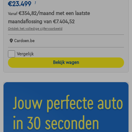
€23.499
1
€354,82
/maand
met een laatste
Vanaf
maandaflossing van
€7.404,52
Ontdek het volledige cijfervoorbeeld
Cardoen.be
Vergelijk
Bekijk wagen