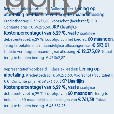
Lening op
Representatief voorbeeld – Ballonkrediet:
Over Ons
afbetaling met laatste verhoogde maandaflossing
.
Kredietbedrag: € 39.273,60. Voorschot (facultatief): € 0.
Word klant
JKP (Jaarlijks
Contante prijs : € 39.273,60.
Kostenpercentage) van 6,29 %, vaste
jaarlijkse
Wie zijn we
60 maanden
debetrentevoet: 6,29 %. Looptijd van het krediet:
.
Kwaliteitscharter
€ 593,01
Terug te betalen in 59 maandelijkse aflossingen van
.
€ 12.375,09
Laatste verhoogde maandelijkse aflossing:
. Totaal
Onze dealers
terug te betalen bedrag: € 47.362,87.
Onze partners
Lening op
Representatief voorbeeld – Klassiek krediet:
Onze team
afbetaling
. Kredietbedrag: € 39.273,60. Voorschot (facultatief):
JKP (Jaarlijks
€ 0. Contante prijs : € 39.273,60.
Contact
Kostenpercentage) van 6,29 %, vaste
jaarlijkse
60 maanden
debetrentevoet: 6,29 %. Looptijd van
. Terug te
€ 761,38
betalen in 60 maandelijkse aflossingen van
. Totaal
terug te betalen bedrag: € 45.682,93.
@2024 TCS Mobility SA/NV Copyright