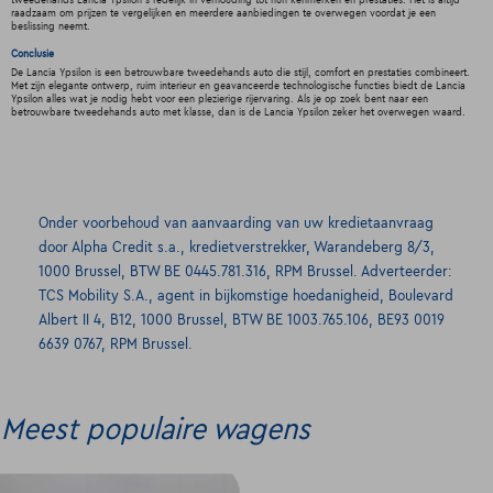
tweedehands Lancia Ypsilon's redelijk in verhouding tot hun kenmerken en prestaties. Het is altijd
raadzaam om prijzen te vergelijken en meerdere aanbiedingen te overwegen voordat je een
beslissing neemt.
Conclusie
De Lancia Ypsilon is een betrouwbare tweedehands auto die stijl, comfort en prestaties combineert.
Met zijn elegante ontwerp, ruim interieur en geavanceerde technologische functies biedt de Lancia
Ypsilon alles wat je nodig hebt voor een plezierige rijervaring. Als je op zoek bent naar een
betrouwbare tweedehands auto met klasse, dan is de Lancia Ypsilon zeker het overwegen waard.
Onder voorbehoud van aanvaarding van uw kredietaanvraag
door Alpha Credit s.a., kredietverstrekker, Warandeberg 8/3,
1000 Brussel, BTW BE 0445.781.316, RPM Brussel. Adverteerder:
TCS Mobility S.A., agent in bijkomstige hoedanigheid, Boulevard
Albert II 4, B12, 1000 Brussel, BTW BE 1003.765.106, BE93 0019
6639 0767, RPM Brussel.
Meest populaire wagens