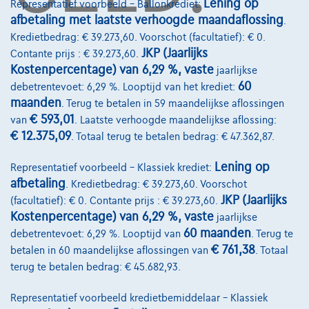
Onze dealers
Lening op
Representatief voorbeeld – Ballonkrediet:
afbetaling met laatste verhoogde maandaflossing
.
Onze partners
Kredietbedrag: € 39.273,60. Voorschot (facultatief): € 0.
JKP (Jaarlijks
Contante prijs : € 39.273,60.
Onze team
Kostenpercentage) van 6,29 %, vaste
jaarlijkse
Contact
60
debetrentevoet: 6,29 %. Looptijd van het krediet:
maanden
. Terug te betalen in 59 maandelijkse aflossingen
€ 593,01
van
. Laatste verhoogde maandelijkse aflossing:
€ 12.375,09
. Totaal terug te betalen bedrag: € 47.362,87.
@2024 TCS Mobility SA/NV Copyright
Lening op
Representatief voorbeeld – Klassiek krediet:
Algemene Voorwaarden
afbetaling
. Kredietbedrag: € 39.273,60. Voorschot
Bijstandsvoorwaarden
JKP (Jaarlijks
(facultatief): € 0. Contante prijs : € 39.273,60.
Kostenpercentage) van 6,29 %, vaste
jaarlijkse
Privacyverklaring
60 maanden
debetrentevoet: 6,29 %. Looptijd van
. Terug te
€ 761,38
betalen in 60 maandelijkse aflossingen van
. Totaal
Cookiebeleid
terug te betalen bedrag: € 45.682,93.
Kwaliteitscharter
Representatief voorbeeld kredietbemiddelaar – Klassiek
Site Map