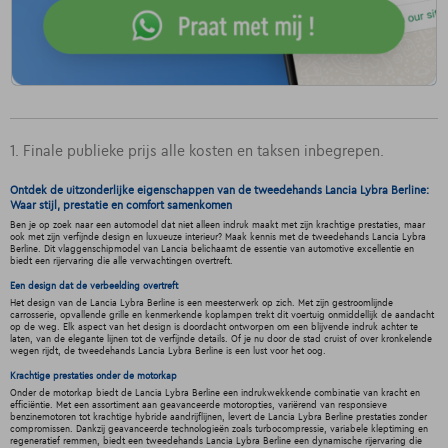
1. Finale publieke prijs alle kosten en taksen inbegrepen.
Ontdek de uitzonderlijke eigenschappen van de tweedehands Lancia Lybra Berline:
Waar stijl, prestatie en comfort samenkomen
Ben je op zoek naar een automodel dat niet alleen indruk maakt met zijn krachtige prestaties, maar
ook met zijn verfijnde design en luxueuze interieur? Maak kennis met de tweedehands Lancia Lybra
Berline. Dit vlaggenschipmodel van Lancia belichaamt de essentie van automotive excellentie en
biedt een rijervaring die alle verwachtingen overtreft.
Een design dat de verbeelding overtreft
Het design van de Lancia Lybra Berline is een meesterwerk op zich. Met zijn gestroomlijnde
carrosserie, opvallende grille en kenmerkende koplampen trekt dit voertuig onmiddellijk de aandacht
op de weg. Elk aspect van het design is doordacht ontworpen om een blijvende indruk achter te
laten, van de elegante lijnen tot de verfijnde details. Of je nu door de stad cruist of over kronkelende
wegen rijdt, de tweedehands Lancia Lybra Berline is een lust voor het oog.
Krachtige prestaties onder de motorkap
Onder de motorkap biedt de Lancia Lybra Berline een indrukwekkende combinatie van kracht en
efficiëntie. Met een assortiment aan geavanceerde motoropties, variërend van responsieve
benzinemotoren tot krachtige hybride aandrijflijnen, levert de Lancia Lybra Berline prestaties zonder
compromissen. Dankzij geavanceerde technologieën zoals turbocompressie, variabele kleptiming en
regeneratief remmen, biedt een tweedehands Lancia Lybra Berline een dynamische rijervaring die