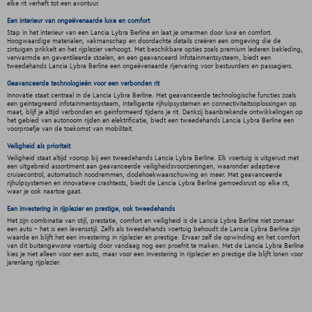
elke rit verheft tot een avontuur.
Een interieur van ongeëvenaarde luxe en comfort
Stap in het interieur van een Lancia Lybra Berline en laat je omarmen door luxe en comfort.
Hoogwaardige materialen, vakmanschap en doordachte details creëren een omgeving die de
zintuigen prikkelt en het rijplezier verhoogt. Met beschikbare opties zoals premium lederen bekleding,
verwarmde en geventileerde stoelen, en een geavanceerd infotainmentsysteem, biedt een
tweedehands Lancia Lybra Berline een ongeëvenaarde rijervaring voor bestuurders en passagiers.
Geavanceerde technologieën voor een verbonden rit
Innovatie staat centraal in de Lancia Lybra Berline. Met geavanceerde technologische functies zoals
een geïntegreerd infotainmentsysteem, intelligente rijhulpsystemen en connectiviteitsoplossingen op
maat, blijf je altijd verbonden en geïnformeerd tijdens je rit. Dankzij baanbrekende ontwikkelingen op
het gebied van autonoom rijden en elektrificatie, biedt een tweedehands Lancia Lybra Berline een
voorproefje van de toekomst van mobiliteit.
Veiligheid als prioriteit
Veiligheid staat altijd voorop bij een tweedehands Lancia Lybra Berline. Elk voertuig is uitgerust met
een uitgebreid assortiment aan geavanceerde veiligheidsvoorzieningen, waaronder adaptieve
cruisecontrol, automatisch noodremmen, dodehoekwaarschuwing en meer. Met geavanceerde
rijhulpsystemen en innovatieve crashtests, biedt de Lancia Lybra Berline gemoedsrust op elke rit,
waar je ook naartoe gaat.
Een investering in rijplezier en prestige, ook tweedehands
Met zijn combinatie van stijl, prestatie, comfort en veiligheid is de Lancia Lybra Berline niet zomaar
een auto - het is een levensstijl. Zelfs als tweedehands voertuig behoudt de Lancia Lybra Berline zijn
waarde en blijft het een investering in rijplezier en prestige. Ervaar zelf de opwinding en het comfort
van dit buitengewone voertuig door vandaag nog een proefrit te maken. Met de Lancia Lybra Berline
kies je niet alleen voor een auto, maar voor een investering in rijplezier en prestige die blijft lonen voor
jarenlang rijplezier.