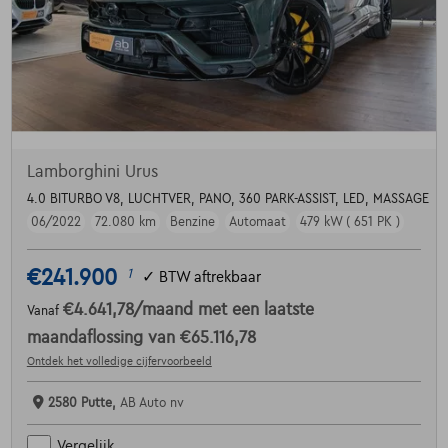
Lamborghini Urus
4.0 BITURBO V8, LUCHTVER, PANO, 360 PARK-ASSIST, LED, MASSAGE
06/2022
72.080 km
Benzine
Automaat
479 kW ( 651 PK )
€241.900
1
✓
BTW aftrekbaar
€4.641,78
/maand
met een laatste
Vanaf
maandaflossing van
€65.116,78
Ontdek het volledige cijfervoorbeeld
2580 Putte,
AB Auto nv
Vergelijk