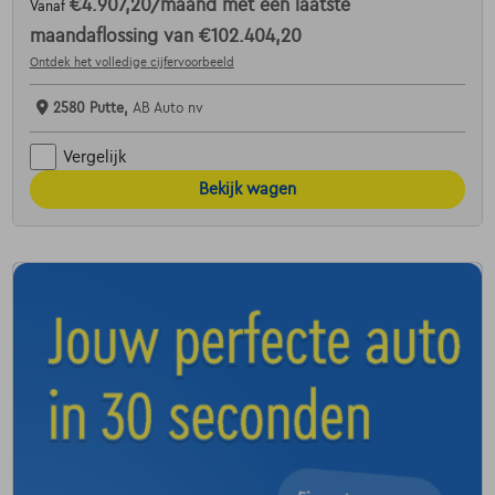
€4.907,20
/maand
met een laatste
Vanaf
maandaflossing van
€102.404,20
Ontdek het volledige cijfervoorbeeld
2580 Putte,
AB Auto nv
Vergelijk
Bekijk wagen