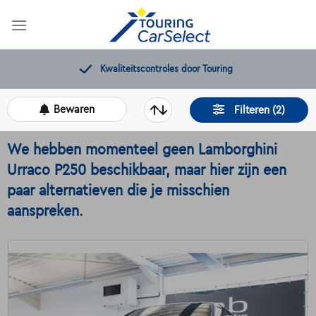
Skip
to
content
Gratis 12 maanden pechverhelping
Bewaren
Filteren (2)
We hebben momenteel geen Lamborghini
Urraco P250 beschikbaar, maar hier zijn een
paar alternatieven die je misschien
aanspreken.