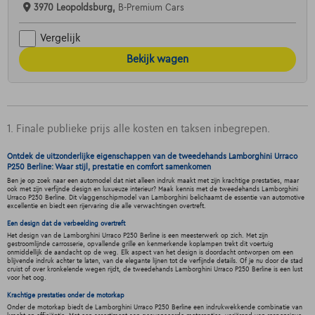
3970 Leopoldsburg,
B-Premium Cars
Vergelijk
Bekijk wagen
1. Finale publieke prijs alle kosten en taksen inbegrepen.
Ontdek de uitzonderlijke eigenschappen van de tweedehands Lamborghini Urraco
P250 Berline: Waar stijl, prestatie en comfort samenkomen
Ben je op zoek naar een automodel dat niet alleen indruk maakt met zijn krachtige prestaties, maar
ook met zijn verfijnde design en luxueuze interieur? Maak kennis met de tweedehands Lamborghini
Urraco P250 Berline. Dit vlaggenschipmodel van Lamborghini belichaamt de essentie van automotive
excellentie en biedt een rijervaring die alle verwachtingen overtreft.
Een design dat de verbeelding overtreft
Het design van de Lamborghini Urraco P250 Berline is een meesterwerk op zich. Met zijn
gestroomlijnde carrosserie, opvallende grille en kenmerkende koplampen trekt dit voertuig
onmiddellijk de aandacht op de weg. Elk aspect van het design is doordacht ontworpen om een
blijvende indruk achter te laten, van de elegante lijnen tot de verfijnde details. Of je nu door de stad
cruist of over kronkelende wegen rijdt, de tweedehands Lamborghini Urraco P250 Berline is een lust
voor het oog.
Krachtige prestaties onder de motorkap
Onder de motorkap biedt de Lamborghini Urraco P250 Berline een indrukwekkende combinatie van