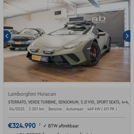
Lamborghini Huracan
STERRATO, VERDE TURBINE, SENSONUM, 5.2l V10, SPORT SEATS, 4x4, 1 
04/2025
3.201 km
Benzine
Automaat
449 kW ( 611 PK )
€324.990
1
✓
BTW aftrekbaar