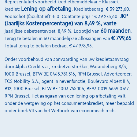
Representatief voorbeeld kredietbemiddelaar – Klassiek
Kwaliteitscharter
Lening op afbetaling
krediet:
. Kredietbedrag: € 39.273,60.
JKP
Voorschot (facultatief): € 0. Contante prijs : € 39.273,60.
Onze dealers
(Jaarlijks Kostenpercentage) van 8,49 %, vaste
Onze partners
60 maanden
jaarlijkse debetrentevoet: 8,49 %. Looptijd van
.
€ 799,65
Terug te betalen in 60 maandelijkse aflossingen van
.
Onze team
Totaal terug te betalen bedrag: € 47.978,93.
Contact
Onder voorbehoud van aanvaarding van uw kredietaanvraag
door Alpha Credit s.a., kredietverstrekker, Warandeberg 8/3,
1000 Brussel, BTW BE 0445.781.316, RPM Brussel. Adverteerder:
@2024 TCS Mobility SA/NV Copyright
TCS Mobility S.A., agent in nevenfunctie, Boulevard Albert II 4,
B12, 1000 Brussel, BTW BE 1003.765.106, BE93 0019 6639 0767,
Algemene Voorwaarden
RPM Brussel. Het aangaan van een lening op afbetaling valt
onder de wetgeving op het consumentenkrediet, meer bepaald
Bijstandsvoorwaarden
onder boek VII van het Wetboek van economisch recht.
Privacyverklaring
Cookiebeleid