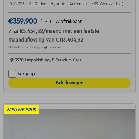
07/2026
2.000 km
Hybride
Automaat
588 kW ( 799 PK )
€359.900
1
✓
BTW aftrekbaar
€5.434,32
/maand
met een laatste
Vanaf
maandaflossing van
€113.404,32
Ontdek het volledige cijfervoorbeeld
3970 Leopoldsburg,
B-Premium Cars
Vergelijk
Bekijk wagen
NIEUWE PRIJS