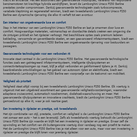
kracht en efficiëntie. Met een assortiment aan geavanceerde motoropties, variërend van responsieve
benzinemotoren tot krachtige hybride aandrijflijnen, levert de Lamborghini Urraco P250 Berline
prestaties zonder compromissen. Dankzij geavanceerde technologieën zoals turbocompressie,
variabele kleptiming en regeneratief remmen, biedt een tweedehands Lamborghini Urraco P250
Berline een dynamische rijervaring die elke rit verheft tot een avontuur.
Een interieur van ongeëvenaarde luxe en comfort
Stap in het interieur van een Lamborghini Urraco P250 Berline en laat je omarmen door luxe en
comfort. Hoogwaardige materialen, vakmanschap en doordachte details creëren een omgeving die
de zintuigen prikkelt en het rijplezier verhoogt. Met beschikbare opties zoals premium lederen
bekleding, verwarmde en geventileerde stoelen, en een geavanceerd infotainmentsysteem, biedt een
tweedehands Lamborghini Urraco P250 Berline een ongeëvenaarde rijervaring voor bestuurders en
passagiers.
Geavanceerde technologieën voor een verbonden rit
Innovatie staat centraal in de Lamborghini Urraco P250 Berline. Met geavanceerde technologische
functies zoals een geïntegreerd infotainmentsysteem, intelligente rijhulpsystemen en
connectiviteitsoplossingen op maat, blijf je altijd verbonden en geïnformeerd tijdens je rit. Dankzij
baanbrekende ontwikkelingen op het gebied van autonoom rijden en elektrificatie, biedt een
tweedehands Lamborghini Urraco P250 Berline een voorproefje van de toekomst van mobiliteit.
Veiligheid als prioriteit
Veiligheid staat altijd voorop bij een tweedehands Lamborghini Urraco P250 Berline. Elk voertuig is
uitgerust met een uitgebreid assortiment aan geavanceerde veiligheidsvoorzieningen, waaronder
adaptieve cruisecontrol, automatisch noodremmen, dodehoekwaarschuwing en meer. Met
geavanceerde rijhulpsystemen en innovatieve crashtests, biedt de Lamborghini Urraco P250 Berline
gemoedsrust op elke rit, waar je ook naartoe gaat.
Een investering in rijplezier en prestige, ook tweedehands
Met zijn combinatie van stijl, prestatie, comfort en veiligheid is de Lamborghini Urraco P250 Berline
niet zomaar een auto - het is een levensstijl. Zelfs als tweedehands voertuig behoudt de Lamborghini
Urraco P250 Berline zijn waarde en blijft het een investering in rijplezier en prestige. Ervaar zelf de
opwinding en het comfort van dit buitengewone voertuig door vandaag nog een proefrit te maken.
Met de Lamborghini Urraco P250 Berline kies je niet alleen voor een auto, maar voor een investering in
rijplezier en prestige die blijft lonen voor jarenlang rijplezier.