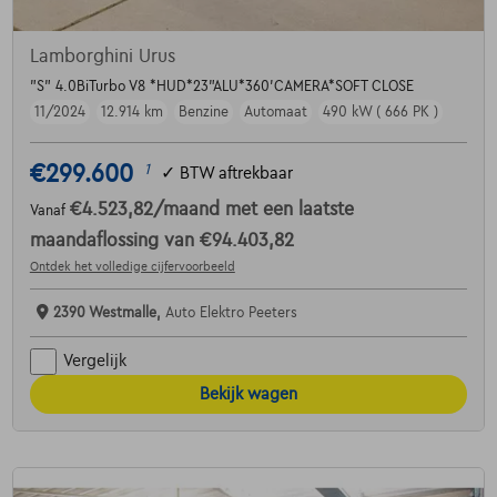
Lamborghini Urus
"S" 4.0BiTurbo V8 *HUD*23"ALU*360'CAMERA*SOFT CLOSE
11/2024
12.914 km
Benzine
Automaat
490 kW ( 666 PK )
€299.600
1
✓
BTW aftrekbaar
€4.523,82
/maand
met een laatste
Vanaf
maandaflossing van
€94.403,82
Ontdek het volledige cijfervoorbeeld
2390 Westmalle,
Auto Elektro Peeters
Vergelijk
Bekijk wagen