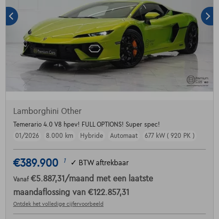
Lamborghini Other
Temerario 4.0 V8 hpev! FULL OPTIONS! Super spec!
01/2026
8.000 km
Hybride
Automaat
677 kW ( 920 PK )
€389.900
1
✓
BTW aftrekbaar
€5.887,31
/maand
met een laatste
Vanaf
maandaflossing van
€122.857,31
Ontdek het volledige cijfervoorbeeld