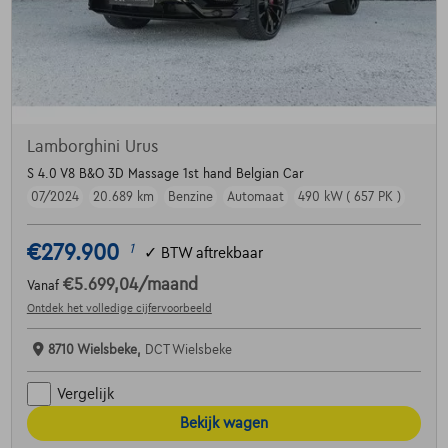
Lamborghini Urus
S 4.0 V8 B&O 3D Massage 1st hand Belgian Car
07/2024
20.689 km
Benzine
Automaat
490 kW ( 657 PK )
€279.900
1
✓
BTW aftrekbaar
€5.699,04
/maand
Vanaf
Ontdek het volledige cijfervoorbeeld
8710 Wielsbeke,
DCT Wielsbeke
Vergelijk
Bekijk wagen