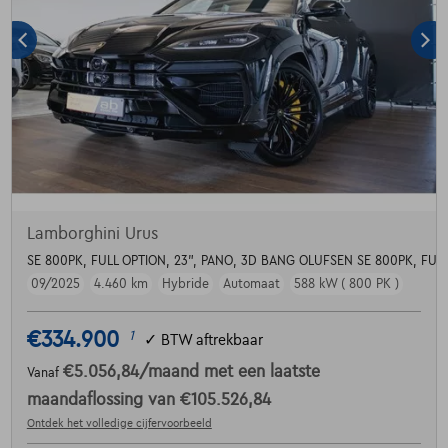
Lamborghini Urus
SE 800PK, FULL OPTION, 23", PANO, 3D BANG OLUFSEN SE 800PK, FUL
09/2025
4.460 km
Hybride
Automaat
588 kW ( 800 PK )
€334.900
1
✓
BTW aftrekbaar
€5.056,84
/maand
met een laatste
Vanaf
maandaflossing van
€105.526,84
Ontdek het volledige cijfervoorbeeld