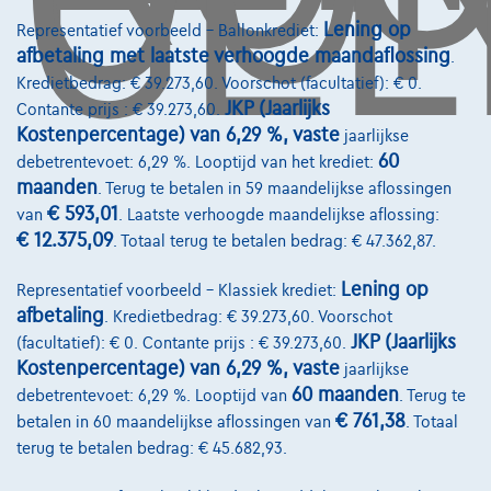
1000 Brussel
Lening op
Representatief voorbeeld – Ballonkrediet:
afbetaling met laatste verhoogde maandaflossing
.
Kredietbedrag: € 39.273,60. Voorschot (facultatief): € 0.
JKP (Jaarlijks
Contante prijs : € 39.273,60.
Kostenpercentage) van 6,29 %, vaste
jaarlijkse
Diensten & Oplossingen
60
debetrentevoet: 6,29 %. Looptijd van het krediet:
maanden
Pechverhelping verzekering
. Terug te betalen in 59 maandelijkse aflossingen
€ 593,01
van
. Laatste verhoogde maandelijkse aflossing:
Financiering
€ 12.375,09
. Totaal terug te betalen bedrag: € 47.362,87.
Autoverzekering
Lening op
Representatief voorbeeld – Klassiek krediet:
Lease en persoonlijke lease
afbetaling
. Kredietbedrag: € 39.273,60. Voorschot
JKP (Jaarlijks
(facultatief): € 0. Contante prijs : € 39.273,60.
Kostenpercentage) van 6,29 %, vaste
jaarlijkse
Over Ons
60 maanden
debetrentevoet: 6,29 %. Looptijd van
. Terug te
€ 761,38
betalen in 60 maandelijkse aflossingen van
. Totaal
Word klant
terug te betalen bedrag: € 45.682,93.
Wie zijn we