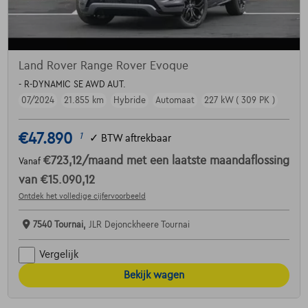
Land Rover Range Rover Evoque
- R-DYNAMIC SE AWD AUT.
07/2024
21.855 km
Hybride
Automaat
227 kW ( 309 PK )
€47.890
1
✓
BTW aftrekbaar
€723,12
/maand
met een laatste maandaflossing
Vanaf
van
€15.090,12
Ontdek het volledige cijfervoorbeeld
7540 Tournai,
JLR Dejonckheere Tournai
Vergelijk
Bekijk wagen