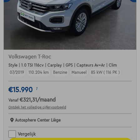
Volkswagen T-Roc
Style | 1.0 TSI 116cv | Carplay | GPS | Capteurs Av+Ar | Clim
07/2019
110.204 km
Benzine
Manueel
85 kW ( 116 PK )
€15.990
1
€321,31
/maand
Vanaf
Ontdek het volledige cijfervoorbeeld
Autosphere Center Liège
Vergelijk