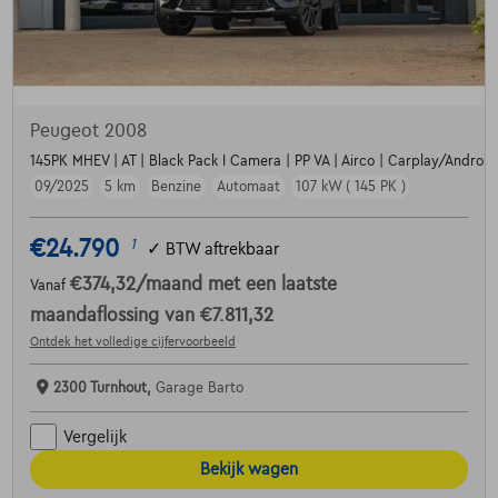
Peugeot 2008
145PK MHEV | AT | Black Pack I Camera | PP VA | Airco | Carplay/Android |
09/2025
5 km
Benzine
Automaat
107 kW ( 145 PK )
€24.790
1
✓
BTW aftrekbaar
€374,32
/maand
met een laatste
Vanaf
maandaflossing van
€7.811,32
Ontdek het volledige cijfervoorbeeld
2300 Turnhout,
Garage Barto
Vergelijk
Bekijk wagen