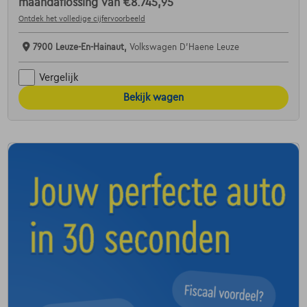
maandaflossing van
€8.745,95
Ontdek het volledige cijfervoorbeeld
7900 Leuze-En-Hainaut,
Volkswagen D'Haene Leuze
Vergelijk
Bekijk wagen