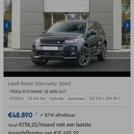
Land Rover Discovery Sport
- P300e R-DYNAMIC SE AWD AUT.
07/2024
30.414 km
Hybride
Automaat
227 kW ( 309 PK )
€48.890
1
✓
BTW aftrekbaar
€738,22
/maand
met een laatste
Vanaf
maandaflossing van
€15.405,22