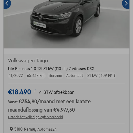
Volkswagen Taigo
Life Business 1.0 TSI 81 kW (110 ch) 7 vitesses DSG
11/2022
65.637 km
Benzine
Automaat
81 kW ( 109 PK )
€18.490
1
✓
BTW aftrekbaar
€354,80
/maand
met een laatste
Vanaf
maandaflossing van
€4.977,30
Ontdek het volledige cijfervoorbeeld
5100 Namur,
Automaz24