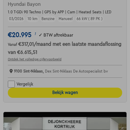
Hyundai Bayon
1.0 T-GDi 90 Techno | GPS by APP | Cam | Heated Seats | LED
03/2026
10 km
Benzine
Manueel
66 kW ( 89 PK )
€20.995
1
✓
BTW aftrekbaar
€317,01
/maand
met een laatste maandaflossing
Vanaf
van
€6.615,51
Ontdek het volledige cijfervoorbeeld
9100 Sint-Niklaas,
Dex Sint-Niklaas De Autospecialist bv
Vergelijk
Bekijk wagen