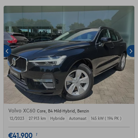
Volvo XC60
Core, B4 Mild-Hybrid, Benzin
12/2023
27.913 km
Hybride
Automaat
145 kW ( 194 PK )
€41.900
1