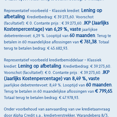
Ontdek het volledige cijfervoorbeeld
Lening op
Representatief voorbeeld – Klassiek krediet:
8830 Hooglede,
Dex Hooglede
afbetaling
. Kredietbedrag: € 39.273,60. Voorschot
JKP (Jaarlijks
(facultatief): € 0. Contante prijs : € 39.273,60.
Vergelijk
Kostenpercentage) van 6,29 %, vaste
jaarlijkse
Bekijk wagen
60 maanden
debetrentevoet: 6,29 %. Looptijd van
. Terug te
€ 761,38
betalen in 60 maandelijkse aflossingen van
. Totaal
terug te betalen bedrag: € 45.682,93.
Representatief voorbeeld kredietbemiddelaar – Klassiek
Lening op afbetaling
krediet:
. Kredietbedrag: € 39.273,60.
JKP
Voorschot (facultatief): € 0. Contante prijs : € 39.273,60.
(Jaarlijks Kostenpercentage) van 8,49 %, vaste
60 maanden
jaarlijkse debetrentevoet: 8,49 %. Looptijd van
.
€ 799,65
Terug te betalen in 60 maandelijkse aflossingen van
.
Totaal terug te betalen bedrag: € 47.978,93.
Onder voorbehoud van aanvaarding van uw kredietaanvraag
door Alpha Credit s.a., kredietverstrekker, Warandeberg 8/3,