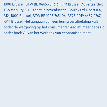
1000 Brussel, BTW BE 0445.781.316, RPM Brussel. Adverteerder:
TCS Mobility S.A., agent in nevenfunctie, Boulevard Albert II 4,
B12, 1000 Brussel, BTW BE 1003.765.106, BE93 0019 6639 0767,
Mercedes-Benz GLE 350
RPM Brussel. Het aangaan van een lening op afbetaling valt
de 4M Airsusp Burmester 360° 22'Wheels PanoRoof
onder de wetgeving op het consumentenkrediet, meer bepaald
08/2023
44.022 km
Hybride
Automaat
143 kW ( 192 PK )
onder boek VII van het Wetboek van economisch recht.
€73.900
1
✓
BTW aftrekbaar
€1.521,15
/maand
Vanaf
Ontdek het volledige cijfervoorbeeld
8710 Wielsbeke,
DCT Wielsbeke
Vergelijk
Bekijk wagen