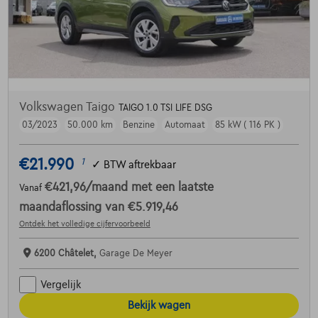
Volkswagen Taigo
TAIGO 1.0 TSI LIFE DSG
03/2023
50.000 km
Benzine
Automaat
85 kW ( 116 PK )
€21.990
1
✓
BTW aftrekbaar
€421,96
/maand
met een laatste
Vanaf
maandaflossing van
€5.919,46
Ontdek het volledige cijfervoorbeeld
6200 Châtelet,
Garage De Meyer
Vergelijk
Bekijk wagen