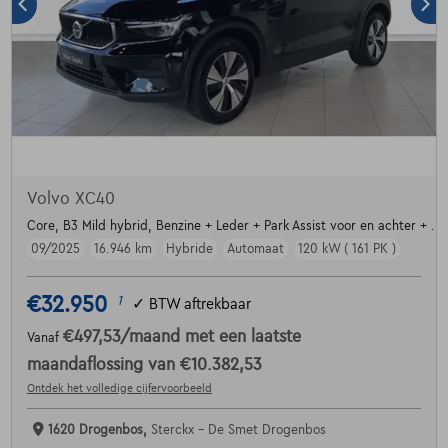
Volvo XC40
Core, B3 Mild hybrid, Benzine + Leder + Park Assist voor en achter + ....
09/2025
16.946 km
Hybride
Automaat
120 kW ( 161 PK )
€32.950
1
✓
BTW aftrekbaar
€497,53
/maand
met een laatste
Vanaf
maandaflossing van
€10.382,53
Ontdek het volledige cijfervoorbeeld
1620 Drogenbos,
Sterckx - De Smet Drogenbos