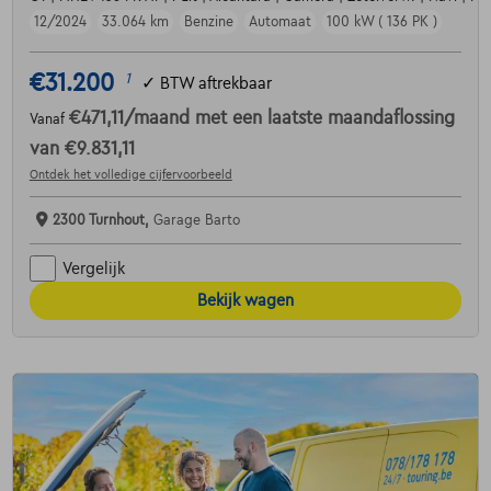
12/2024
33.064 km
Benzine
Automaat
100 kW ( 136 PK )
€31.200
1
✓
BTW aftrekbaar
€471,11
/maand
met een laatste maandaflossing
Vanaf
van
€9.831,11
Ontdek het volledige cijfervoorbeeld
2300 Turnhout,
Garage Barto
Vergelijk
Bekijk wagen