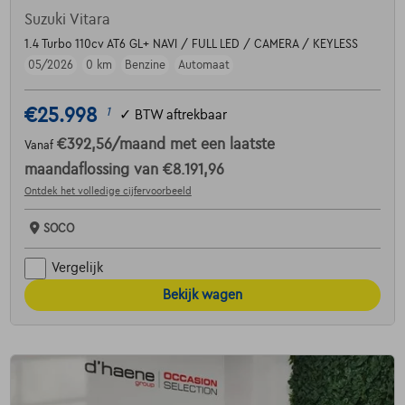
Suzuki Vitara
1.4 Turbo 110cv AT6 GL+ NAVI / FULL LED / CAMERA / KEYLESS
05/2026
0 km
Benzine
Automaat
€25.998
1
✓
BTW aftrekbaar
€392,56
/maand
met een laatste
Vanaf
maandaflossing van
€8.191,96
Ontdek het volledige cijfervoorbeeld
SOCO
Vergelijk
Bekijk wagen