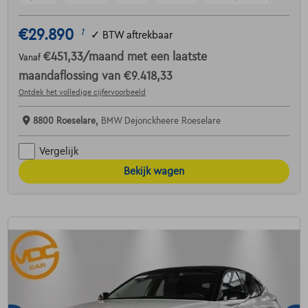
€29.890
1
✓
BTW aftrekbaar
€451,33
/maand
met een laatste
Vanaf
maandaflossing van
€9.418,33
Ontdek het volledige cijfervoorbeeld
8800 Roeselare,
BMW Dejonckheere Roeselare
Vergelijk
Bekijk wagen