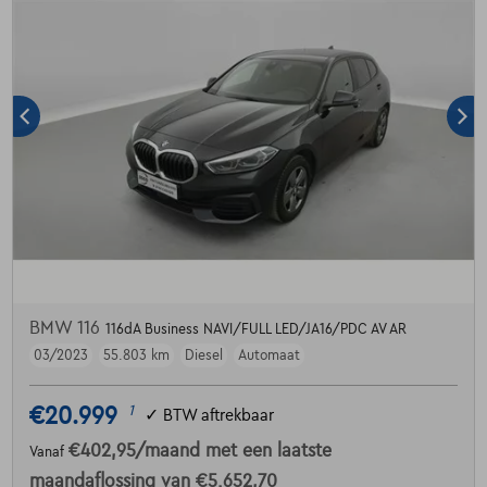
BMW 116
116dA Business NAVI/FULL LED/JA16/PDC AV AR
03/2023
55.803 km
Diesel
Automaat
€20.999
1
✓
BTW aftrekbaar
€402,95
/maand
met een laatste
Vanaf
maandaflossing van
€5.652,70