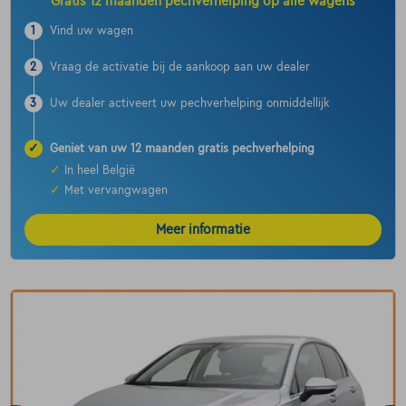
Gratis 12 maanden pechverhelping op alle wagens
1
Vind uw wagen
2
Vraag de activatie bij de aankoop aan uw dealer
3
Uw dealer activeert uw pechverhelping onmiddellijk
✓
Geniet van uw 12 maanden gratis pechverhelping
✓
In heel België
✓
Met vervangwagen
Meer informatie