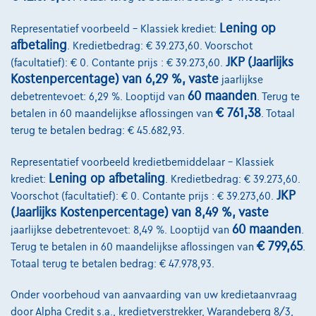
Lening op
Representatief voorbeeld – Klassiek krediet:
afbetaling
. Kredietbedrag: € 39.273,60. Voorschot
JKP (Jaarlijks
(facultatief): € 0. Contante prijs : € 39.273,60.
Kostenpercentage) van 6,29 %, vaste
jaarlijkse
60 maanden
debetrentevoet: 6,29 %. Looptijd van
. Terug te
€ 761,38
betalen in 60 maandelijkse aflossingen van
. Totaal
terug te betalen bedrag: € 45.682,93.
Representatief voorbeeld kredietbemiddelaar – Klassiek
Lening op afbetaling
krediet:
. Kredietbedrag: € 39.273,60.
BMW 120
M Sport
JKP
Voorschot (facultatief): € 0. Contante prijs : € 39.273,60.
07/2025
13.001 km
Benzine
Automaat
125 kW ( 170 PK )
(Jaarlijks Kostenpercentage) van 8,49 %, vaste
60 maanden
jaarlijkse debetrentevoet: 8,49 %. Looptijd van
.
€34.900
1
€ 799,65
✓
BTW aftrekbaar
Terug te betalen in 60 maandelijkse aflossingen van
.
Totaal terug te betalen bedrag: € 47.978,93.
€526,97
/maand
met een laatste
Vanaf
maandaflossing van
€10.996,97
Onder voorbehoud van aanvaarding van uw kredietaanvraag
Ontdek het volledige cijfervoorbeeld
door Alpha Credit s.a., kredietverstrekker, Warandeberg 8/3,