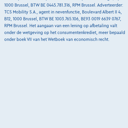
1000 Brussel, BTW BE 0445.781.316, RPM Brussel. Adverteerder:
8900 Ieper,
BMW - MINI Pautric Ieper
TCS Mobility S.A., agent in nevenfunctie, Boulevard Albert II 4,
B12, 1000 Brussel, BTW BE 1003.765.106, BE93 0019 6639 0767,
Vergelijk
RPM Brussel. Het aangaan van een lening op afbetaling valt
Bekijk wagen
onder de wetgeving op het consumentenkrediet, meer bepaald
onder boek VII van het Wetboek van economisch recht.