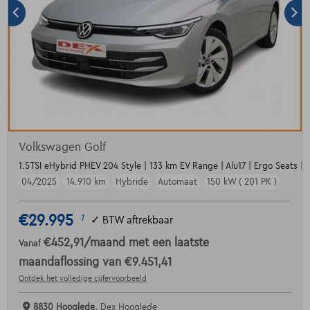
Volkswagen Golf
1.5TSI eHybrid PHEV 204 Style | 133 km EV Range | Alu17 | Ergo Seats | D
04/2025
14.910 km
Hybride
Automaat
150 kW ( 201 PK )
€29.995
1
✓
BTW aftrekbaar
€452,91
/maand
met een laatste
Vanaf
maandaflossing van
€9.451,41
Ontdek het volledige cijfervoorbeeld
8830 Hooglede,
Dex Hooglede