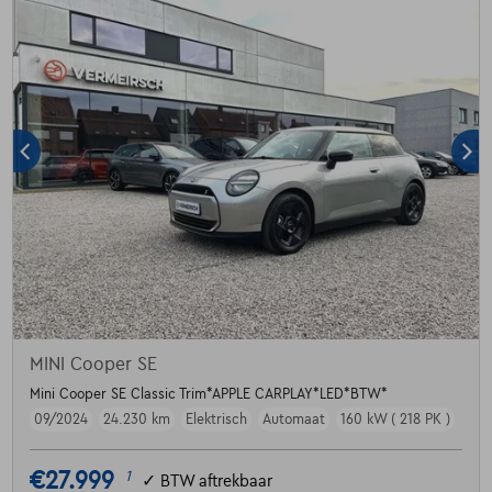
MINI Cooper SE
Mini Cooper SE Classic Trim*APPLE CARPLAY*LED*BTW*
09/2024
24.230 km
Elektrisch
Automaat
160 kW ( 218 PK )
€27.999
1
✓
BTW aftrekbaar