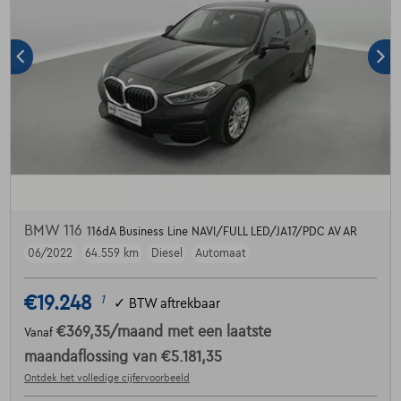
BMW 116
116dA Business Line NAVI/FULL LED/JA17/PDC AV AR
06/2022
64.559 km
Diesel
Automaat
€19.248
1
✓
BTW aftrekbaar
€369,35
/maand
met een laatste
Vanaf
maandaflossing van
€5.181,35
Ontdek het volledige cijfervoorbeeld