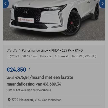
DS DS 4
Performance Line+ - PHEV - 225 PK - PANO
07/2022
28.627 km
Hybride
Automaat
165 kW ( 225 PK )
€24.850
1
€476,84
/maand
met een laatste
Vanaf
maandaflossing van
€6.689,34
Ontdek het volledige cijfervoorbeeld
7700 Mouscron,
VDC Car Mouscron