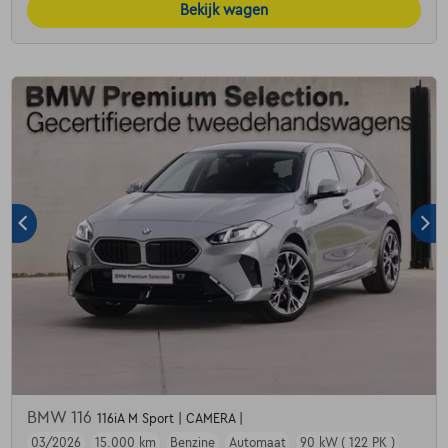
Bekijk wagen
BMW 116
116iA M Sport | CAMERA |
03/2026
15.000 km
Benzine
Automaat
90 kW ( 122 PK )