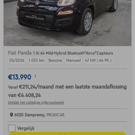
Fiat Panda
1.0i 64 Mild-Hybrid Bluetooth*Airco*Capteurs
05/2026
1.053 km
Benzine
Manueel
47 kW ( 64 PK )
€13.990
1
€211,24
/maand
met een laatste maandaflossing
Vanaf
van
€4.408,24
Ontdek het volledige cijfervoorbeeld
6020 Dampremy,
PROXICAR
Vergelijk