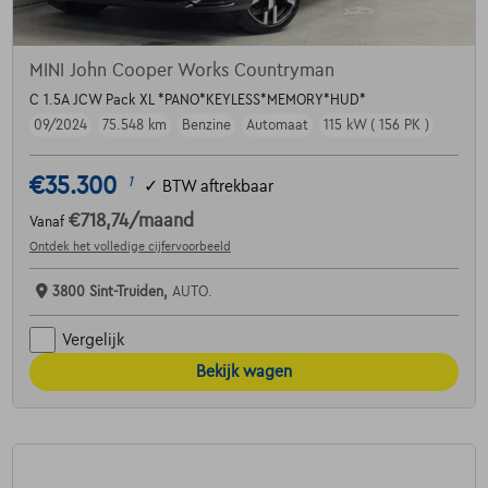
MINI John Cooper Works Countryman
C 1.5A JCW Pack XL *PANO*KEYLESS*MEMORY*HUD*
09/2024
75.548 km
Benzine
Automaat
115 kW ( 156 PK )
€35.300
1
✓
BTW aftrekbaar
€718,74
/maand
Vanaf
Ontdek het volledige cijfervoorbeeld
3800 Sint-Truiden,
AUTO.
Vergelijk
Bekijk wagen