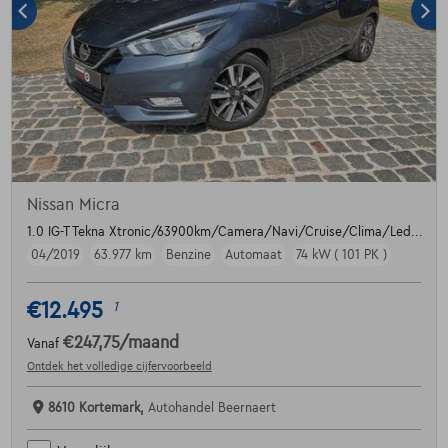
Nissan Micra
1.0 IG-T Tekna Xtronic/63900km/Camera/Navi/Cruise/Clima/Led...
04/2019
63.977 km
Benzine
Automaat
74 kW ( 101 PK )
€12.495
1
€247,75
/maand
Vanaf
Ontdek het volledige cijfervoorbeeld
8610 Kortemark,
Autohandel Beernaert