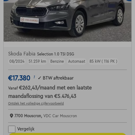
Skoda Fabia
Selection 1.0 TSI DSG
08/2024
51.259 km
Benzine
Automaat
85 kW ( 116 PK )
€17.380
1
✓
BTW aftrekbaar
€262,43
/maand
met een laatste
Vanaf
maandaflossing van
€5.476,43
Ontdek het volledige cijfervoorbeeld
7700 Mouscron,
VDC Car Mouscron
Vergelijk