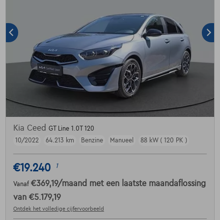
Kia Ceed
GT Line 1.0T 120
10/2022
64.213 km
Benzine
Manueel
88 kW ( 120 PK )
€19.240
1
€369,19
/maand
met een laatste maandaflossing
Vanaf
van
€5.179,19
Ontdek het volledige cijfervoorbeeld