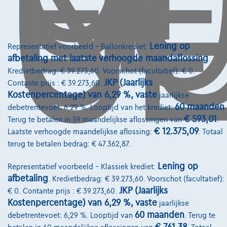
O
GE
Lening op
Representatief voorbeeld – Ballonkrediet:
afbetaling met laatste verhoogde maandaflossing
.
Kredietbedrag: € 39.273,60. Voorschot (facultatief): € 0.
JKP (Jaarlijks
Contante prijs : € 39.273,60.
Kostenpercentage) van 6,29 %, vaste
jaarlijkse
60 maanden
debetrentevoet: 6,29 %. Looptijd van het krediet:
.
€ 593,01
Terug te betalen in 59 maandelijkse aflossingen van
.
€ 12.375,09
Laatste verhoogde maandelijkse aflossing:
. Totaal
terug te betalen bedrag: € 47.362,87.
Lening op
Representatief voorbeeld – Klassiek krediet:
afbetaling
. Kredietbedrag: € 39.273,60. Voorschot (facultatief):
Kia Stonic
JKP (Jaarlijks
Stonic 1.0 T Inspire Plus ISG DCT
€ 0. Contante prijs : € 39.273,60.
Kostenpercentage) van 6,29 %, vaste
01/2024
20.151 km
Benzine
Automaat
74 kW ( 101 PK )
jaarlijkse
60 maanden
debetrentevoet: 6,29 %. Looptijd van
. Terug te