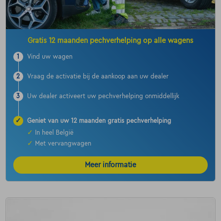
Gratis 12 maanden pechverhelping op alle wagens
1
Vind uw wagen
2
Vraag de activatie bij de aankoop aan uw dealer
3
Uw dealer activeert uw pechverhelping onmiddellijk
✓
Geniet van uw 12 maanden gratis pechverhelping
✓
In heel België
✓
Met vervangwagen
Meer informatie