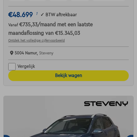
€48.699
1
✓
BTW aftrekbaar
€735,33
/maand
met een laatste
Vanaf
maandaflossing van
€15.345,03
Ontdek het volledige cijfervoorbeeld
5004 Namur,
Steveny
Vergelijk
Bekijk wagen