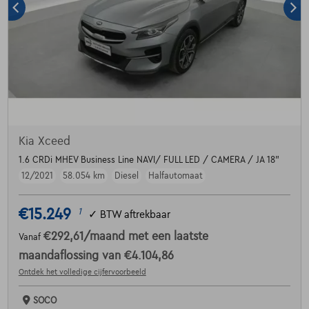
Kia Xceed
1.6 CRDi MHEV Business Line NAVI/ FULL LED / CAMERA / JA 18"
12/2021
58.054 km
Diesel
Halfautomaat
€15.249
1
✓
BTW aftrekbaar
€292,61
/maand
met een laatste
Vanaf
maandaflossing van
€4.104,86
Ontdek het volledige cijfervoorbeeld
SOCO