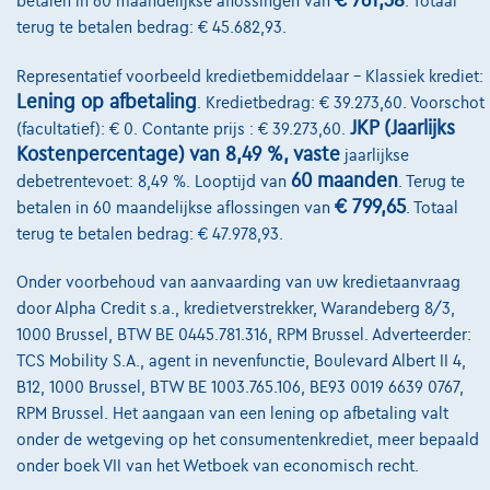
€ 761,38
betalen in 60 maandelijkse aflossingen van
. Totaal
€22.500
1
terug te betalen bedrag: € 45.682,93.
€458,12
/maand
Vanaf
Ontdek het volledige cijfervoorbeeld
Representatief voorbeeld kredietbemiddelaar – Klassiek krediet:
Lening op afbetaling
. Kredietbedrag: € 39.273,60. Voorschot
1160 Auderghem,
Deman Brussels
JKP (Jaarlijks
(facultatief): € 0. Contante prijs : € 39.273,60.
Kostenpercentage) van 8,49 %, vaste
jaarlijkse
Vergelijk
60 maanden
debetrentevoet: 8,49 %. Looptijd van
. Terug te
Bekijk wagen
€ 799,65
betalen in 60 maandelijkse aflossingen van
. Totaal
terug te betalen bedrag: € 47.978,93.
Onder voorbehoud van aanvaarding van uw kredietaanvraag
door Alpha Credit s.a., kredietverstrekker, Warandeberg 8/3,
1000 Brussel, BTW BE 0445.781.316, RPM Brussel. Adverteerder:
TCS Mobility S.A., agent in nevenfunctie, Boulevard Albert II 4,
B12, 1000 Brussel, BTW BE 1003.765.106, BE93 0019 6639 0767,
RPM Brussel. Het aangaan van een lening op afbetaling valt
onder de wetgeving op het consumentenkrediet, meer bepaald
onder boek VII van het Wetboek van economisch recht.