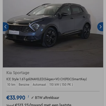
Kia Sportage
ICE Style 1.6T-gdi|NAVI|LED|Sièges+VO.CH|PDC|SmartKey|
10 km
Benzine
Automaat
110 kW ( 150 PK )
€33.990
1
✓
BTW aftrekbaar
€513,23
/maand
met een laatste
Vanaf