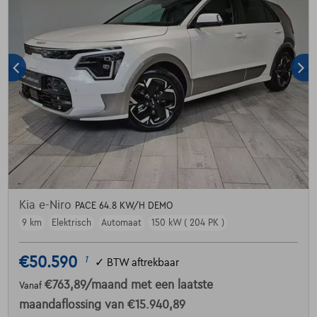
Kia e-Niro
PACE 64.8 KW/H DEMO
9 km
Elektrisch
Automaat
150 kW ( 204 PK )
€50.590
1
✓
BTW aftrekbaar
€763,89
/maand
met een laatste
Vanaf
maandaflossing van
€15.940,89