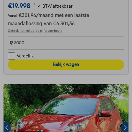
€19.998
1
✓
BTW aftrekbaar
€301,96
/maand
met een laatste
Vanaf
maandaflossing van
€6.301,36
Ontdek het volledige cijfervoorbeeld
SOCO
Vergelijk
Bekijk wagen