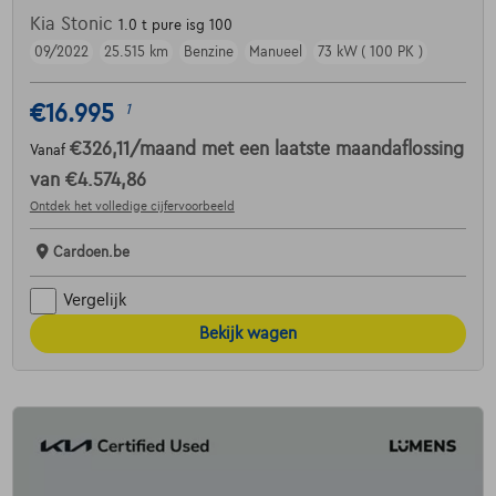
Kia Stonic
1.0 t pure isg 100
09/2022
25.515 km
Benzine
Manueel
73 kW ( 100 PK )
€16.995
1
€326,11
/maand
met een laatste maandaflossing
Vanaf
van
€4.574,86
Ontdek het volledige cijfervoorbeeld
Cardoen.be
Vergelijk
Bekijk wagen