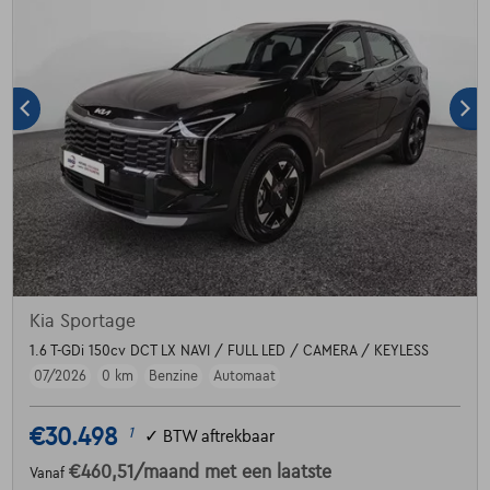
Kia Sportage
1.6 T-GDi 150cv DCT LX NAVI / FULL LED / CAMERA / KEYLESS
07/2026
0 km
Benzine
Automaat
€30.498
1
✓
BTW aftrekbaar
€460,51
/maand
met een laatste
Vanaf