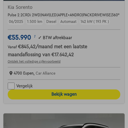
Kia Sorento
Pulse 2.2CRDi 2WD|NAVI|LED|APPLE+ANDRO|PACKDRIVEWISE|360°
06/2025
1.500 km
Diesel
Automaat
142 kW ( 193 PK )
€55.990
1
✓
BTW aftrekbaar
€845,42
/maand
met een laatste
Vanaf
maandaflossing van
€17.642,42
Ontdek het volledige cijfervoorbeeld
4700 Eupen,
Car Alliance
Vergelijk
Bekijk wagen