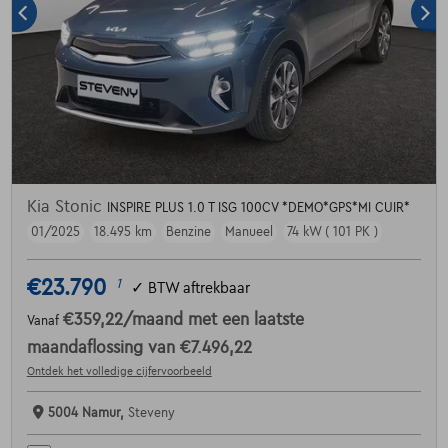
Kia Stonic
INSPIRE PLUS 1.0 T ISG 100CV *DEMO*GPS*MI CUIR*
01/2025
18.495 km
Benzine
Manueel
74 kW ( 101 PK )
€23.790
1
✓
BTW aftrekbaar
€359,22
/maand
met een laatste
Vanaf
maandaflossing van
€7.496,22
Ontdek het volledige cijfervoorbeeld
5004 Namur,
Steveny