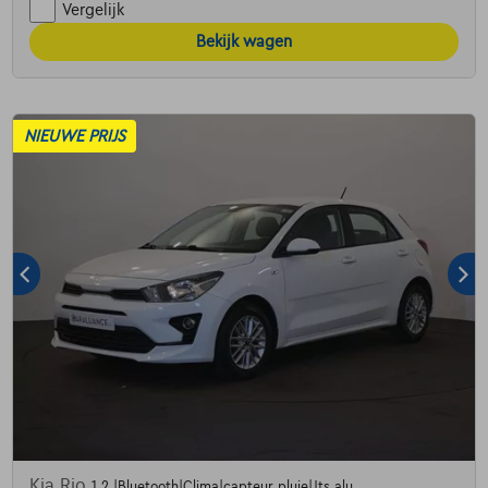
Vergelijk
Bekijk wagen
NIEUWE PRIJS
Kia Rio
1.2 |Bluetooth|Clima|capteur pluie|Jts alu