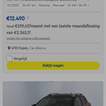
01/2022
36.617 km
Benzine
Manueel
62 kW ( 84 PK )
€12.490
1
€239,67
/maand
met een laatste maandaflossing
Vanaf
van
€3.362,17
Ontdek het volledige cijfervoorbeeld
4700 Eupen,
Car Alliance
Vergelijk
Bekijk wagen