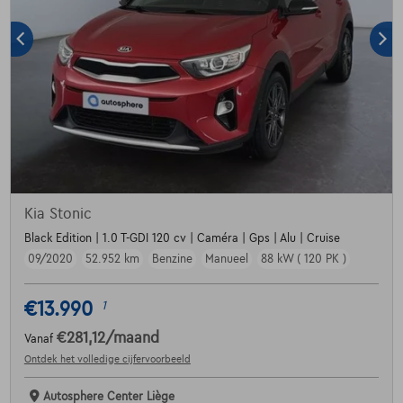
Kia Stonic
Black Edition | 1.0 T-GDI 120 cv | Caméra | Gps | Alu | Cruise
09/2020
52.952 km
Benzine
Manueel
88 kW ( 120 PK )
€13.990
1
€281,12
/maand
Vanaf
Ontdek het volledige cijfervoorbeeld
Autosphere Center Liège