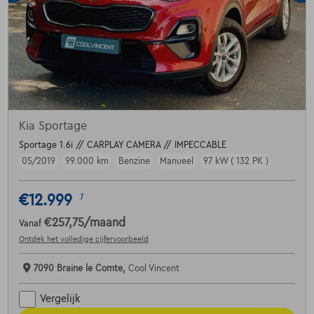
Kia Sportage
Sportage 1.6i // CARPLAY CAMERA // IMPECCABLE
05/2019
99.000 km
Benzine
Manueel
97 kW ( 132 PK )
€12.999
1
€257,75
/maand
Vanaf
Ontdek het volledige cijfervoorbeeld
7090 Braine le Comte,
Cool Vincent
Vergelijk