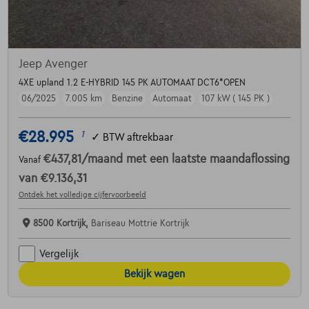
Jeep Avenger
4XE upland 1.2 E-HYBRID 145 PK AUTOMAAT DCT6*OPEN
06/2025
7.005 km
Benzine
Automaat
107 kW ( 145 PK )
€28.995
1
✓
BTW aftrekbaar
€437,81
/maand
met een laatste maandaflossing
Vanaf
van
€9.136,31
Ontdek het volledige cijfervoorbeeld
8500 Kortrijk,
Bariseau Mottrie Kortrijk
Vergelijk
Bekijk wagen