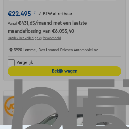
€22.495
1
✓
BTW aftrekbaar
€431,65
/maand
met een laatste
Vanaf
maandaflossing van
€6.055,40
Ontdek het volledige cijfervoorbeeld
3920 Lommel,
Dex Lommel Driesen Automobiel nv
Vergelijk
Bekijk wagen