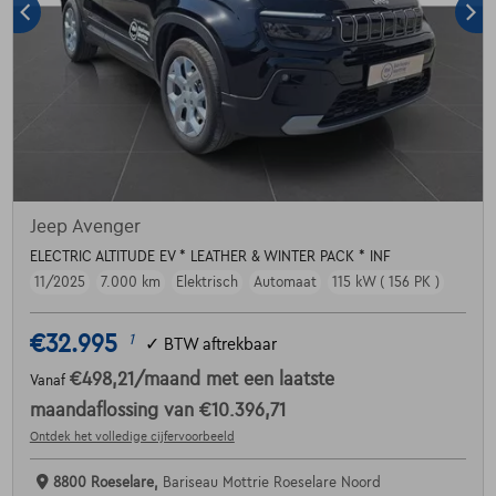
Jeep Avenger
ELECTRIC ALTITUDE EV * LEATHER & WINTER PACK * INF
11/2025
7.000 km
Elektrisch
Automaat
115 kW ( 156 PK )
€32.995
1
✓
BTW aftrekbaar
€498,21
/maand
met een laatste
Vanaf
maandaflossing van
€10.396,71
Ontdek het volledige cijfervoorbeeld
8800 Roeselare,
Bariseau Mottrie Roeselare Noord