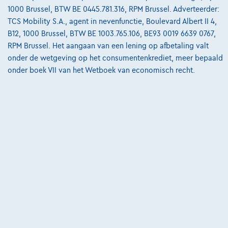
1000 Brussel, BTW BE 0445.781.316, RPM Brussel. Adverteerder:
05/2025
28.386 km
Benzine
Vario
TCS Mobility S.A., agent in nevenfunctie, Boulevard Albert II 4,
B12, 1000 Brussel, BTW BE 1003.765.106, BE93 0019 6639 0767,
€20.998
1
✓
BTW aftrekbaar
RPM Brussel. Het aangaan van een lening op afbetaling valt
€317,06
/maand
met een laatste maandaflossing
Vanaf
onder de wetgeving op het consumentenkrediet, meer bepaald
onder boek VII van het Wetboek van economisch recht.
van
€6.616,46
Ontdek het volledige cijfervoorbeeld
SOCO
Vergelijk
Bekijk wagen