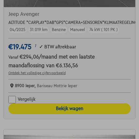
Jeep Avenger
ALTITUDE *CARPLAY*DAB*GPS*CAMERA+SENSOREN*KLIMAATREGELING
04/2025
31.019 km
Benzine
Manueel
74 kW ( 101 PK )
€19.475
1
✓
BTW aftrekbaar
€294,06
/maand
met een laatste
Vanaf
maandaflossing van
€6.136,56
Ontdek het volledige cijfervoorbeeld
8900 Ieper,
Bariseau Mottrie Ieper
Vergelijk
Bekijk wagen