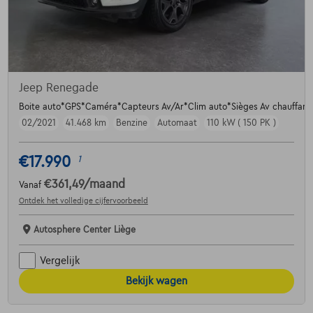
Jeep Renegade
Boite auto*GPS*Caméra*Capteurs Av/Ar*Clim auto*Sièges Av chauffant
02/2021
41.468 km
Benzine
Automaat
110 kW ( 150 PK )
€17.990
1
€361,49
/maand
Vanaf
Ontdek het volledige cijfervoorbeeld
Autosphere Center Liège
Vergelijk
Bekijk wagen