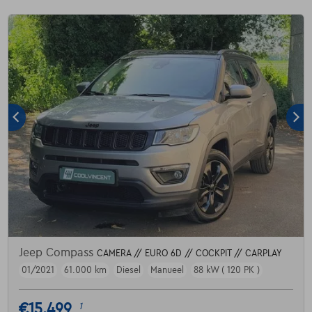
Jeep Compass
CAMERA // EURO 6D // COCKPIT // CARPLAY
01/2021
61.000 km
Diesel
Manueel
88 kW ( 120 PK )
€15.499
1