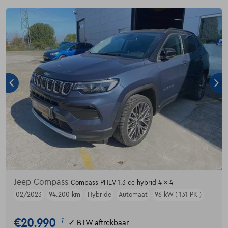
Jeep Compass
Compass PHEV 1.3 cc hybrid 4 x 4
02/2023
94.200 km
Hybride
Automaat
96 kW ( 131 PK )
€20.990
1
✓
BTW aftrekbaar