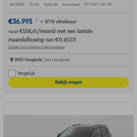
06/2026
10 km
Hybride
Automaat
107 kW ( 143 PK )
€36.995
1
✓
BTW aftrekbaar
€558,61
/maand
met een laatste
Vanaf
maandaflossing van
€11.657,11
Ontdek het volledige cijfervoorbeeld
8830 Hooglede,
Dex Hooglede
Vergelijk
Bekijk wagen