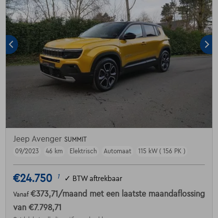
Jeep Avenger
SUMMIT
09/2023
46 km
Elektrisch
Automaat
115 kW ( 156 PK )
€24.750
1
✓
BTW aftrekbaar
€373,71
/maand
met een laatste maandaflossing
Vanaf
van
€7.798,71