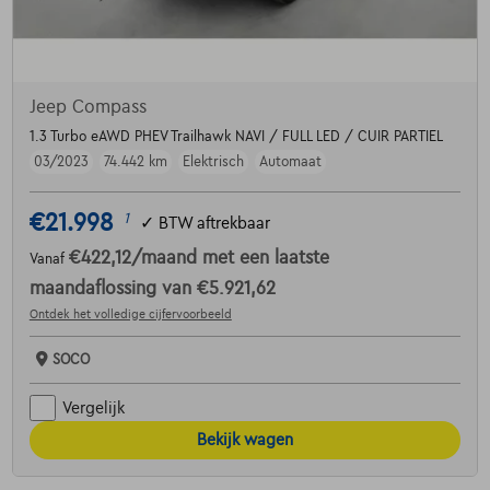
Jeep Compass
1.3 Turbo eAWD PHEV Trailhawk NAVI / FULL LED / CUIR PARTIEL
03/2023
74.442 km
Elektrisch
Automaat
€21.998
1
✓
BTW aftrekbaar
€422,12
/maand
met een laatste
Vanaf
maandaflossing van
€5.921,62
Ontdek het volledige cijfervoorbeeld
SOCO
Vergelijk
Bekijk wagen