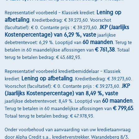
Vergelijk
Bekijk wagen
Lening op
Representatief voorbeeld – Klassiek krediet:
afbetaling
. Kredietbedrag: € 39.273,60. Voorschot
JKP (Jaarlijks
(facultatief): € 0. Contante prijs : € 39.273,60.
Kostenpercentage) van 6,29 %, vaste
jaarlijkse
60 maanden
debetrentevoet: 6,29 %. Looptijd van
. Terug te
€ 761,38
betalen in 60 maandelijkse aflossingen van
. Totaal
terug te betalen bedrag: € 45.682,93.
Representatief voorbeeld kredietbemiddelaar – Klassiek
Lening op afbetaling
krediet:
. Kredietbedrag: € 39.273,60.
JKP
Voorschot (facultatief): € 0. Contante prijs : € 39.273,60.
(Jaarlijks Kostenpercentage) van 8,49 %, vaste
60 maanden
jaarlijkse debetrentevoet: 8,49 %. Looptijd van
.
€ 799,65
Terug te betalen in 60 maandelijkse aflossingen van
.
Totaal terug te betalen bedrag: € 47.978,93.
Onder voorbehoud van aanvaarding van uw kredietaanvraag
door Alpha Credit s.a., kredietverstrekker, Warandeberg 8/3,
Jeep Avenger
1.2 Turbo 100cv Altitude