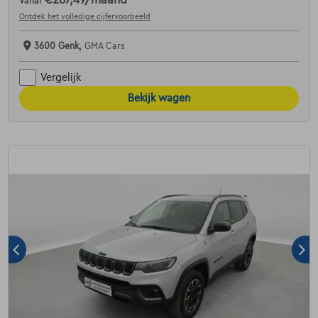
€287,49
/maand
Vanaf
Ontdek het volledige cijfervoorbeeld
3600 Genk,
GMA Cars
Vergelijk
Bekijk wagen