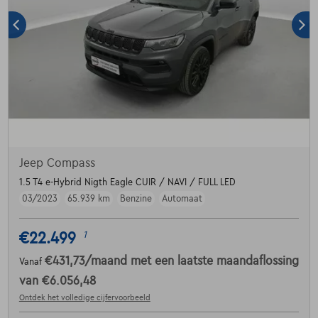
Jeep Compass
1.5 T4 e-Hybrid Nigth Eagle CUIR / NAVI / FULL LED
03/2023
65.939 km
Benzine
Automaat
€22.499
1
€431,73
/maand
met een laatste maandaflossing
Vanaf
van
€6.056,48
Ontdek het volledige cijfervoorbeeld