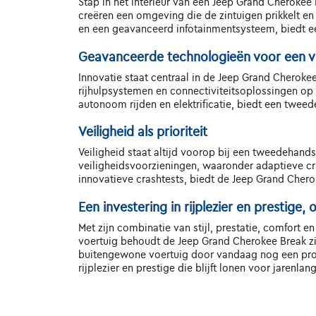
Stap in het interieur van een Jeep Grand Cheroke
creëren een omgeving die de zintuigen prikkelt en
en een geavanceerd infotainmentsysteem, biedt e
Geavanceerde technologieën voor een v
Innovatie staat centraal in de Jeep Grand Cheroke
rijhulpsystemen en connectiviteitsoplossingen op m
autonoom rijden en elektrificatie, biedt een twee
Veiligheid als prioriteit
Veiligheid staat altijd voorop bij een tweedehand
veiligheidsvoorzieningen, waaronder adaptieve 
innovatieve crashtests, biedt de Jeep Grand Chero
Een investering in rijplezier en prestige
Met zijn combinatie van stijl, prestatie, comfort e
voertuig behoudt de Jeep Grand Cherokee Break zijn
buitengewone voertuig door vandaag nog een proefr
rijplezier en prestige die blijft lonen voor jarenlang 