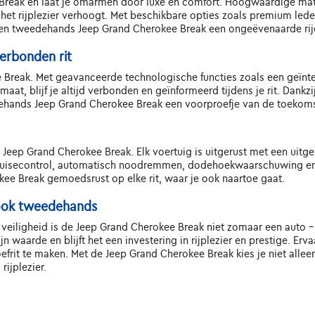
e Break en laat je omarmen door luxe en comfort. Hoogwaardige ma
 het rijplezier verhoogt. Met beschikbare opties zoals premium led
en tweedehands Jeep Grand Cherokee Break een ongeëvenaarde rije
erbonden rit
e Break. Met geavanceerde technologische functies zoals een geïnte
aat, blijf je altijd verbonden en geïnformeerd tijdens je rit. Dan
dehands Jeep Grand Cherokee Break een voorproefje van de toekomst
s Jeep Grand Cherokee Break. Elk voertuig is uitgerust met een uit
cruisecontrol, automatisch noodremmen, dodehoekwaarschuwing en
kee Break gemoedsrust op elke rit, waar je ook naartoe gaat.
, ook tweedehands
n veiligheid is de Jeep Grand Cherokee Break niet zomaar een auto - 
 waarde en blijft het een investering in rijplezier en prestige. Erv
it te maken. Met de Jeep Grand Cherokee Break kies je niet alleen
rijplezier.