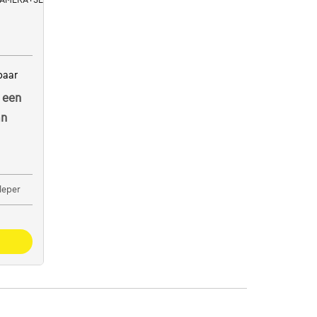
baar
 een
an
Ieper