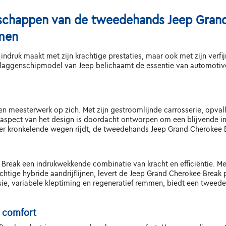
nschappen van de tweedehands Jeep Grand 
men
indruk maakt met zijn krachtige prestaties, maar ook met zijn verfi
aggenschipmodel van Jeep belichaamt de essentie van automotive ex
n meesterwerk op zich. Met zijn gestroomlijnde carrosserie, opval
aspect van het design is doordacht ontworpen om een blijvende indr
 over kronkelende wegen rijdt, de tweedehands Jeep Grand Cherokee B
Break een indrukwekkende combinatie van kracht en efficiëntie. M
htige hybride aandrijflijnen, levert de Jeep Grand Cherokee Break
e, variabele kleptiming en regeneratief remmen, biedt een twee
n comfort