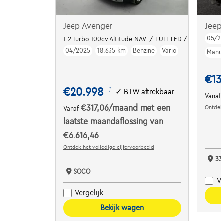
Jeep Avenger
Jee
05/2
1.2 Turbo 100cv Altitude NAVI / FULL LED / CUIR PAR
04/2025
18.635 km
Benzine
Vario
Manu
€1
€20.998
1
✓
BTW aftrekbaar
Vana
€317,06
/maand
met een
Ontdek
Vanaf
laatste maandaflossing van
€6.616,46
Ontdek het volledige cijfervoorbeeld
3
SOCO
V
Vergelijk
Bekijk wagen