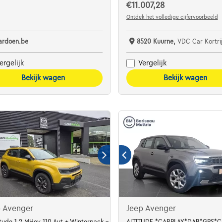
€11.007,28
Ontdek het volledige cijfervoorbeeld
ardoen.be
8520 Kuurne,
VDC Car Kortrijk
ergelijk
Vergelijk
Bekijk wagen
Bekijk wagen
p Avenger
Jeep Avenger
tude 1,2 MHev 110 Aut.+ Winterpack - NIEUW
ALTITUDE *CARPLAY*DAB*GPS*