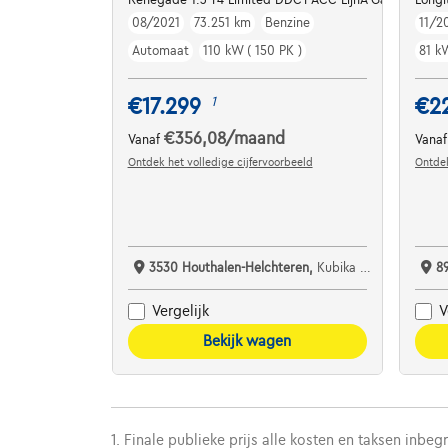
08/2021
73.251 km
Benzine
11/2
Automaat
110 kW ( 150 PK )
81 kW
€17.299
€2
1
€356,08
/maand
Vanaf
Vana
Ontdek het volledige cijfervoorbeeld
Ontdek
3530 Houthalen-Helchteren,
Kubika Cars
8
Vergelijk
V
Bekijk wagen
1. Finale publieke prijs alle kosten en taksen inbeg