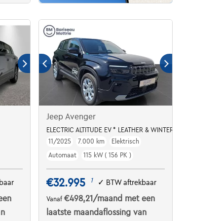
Jeep Avenger
ELECTRIC ALTITUDE EV * LEATHER & WINTER PACK * INF
11/2025
7.000 km
Elektrisch
Automaat
115 kW ( 156 PK )
€32.995
1
baar
✓
BTW aftrekbaar
een
€498,21
/maand
met een
Vanaf
an
laatste maandaflossing van