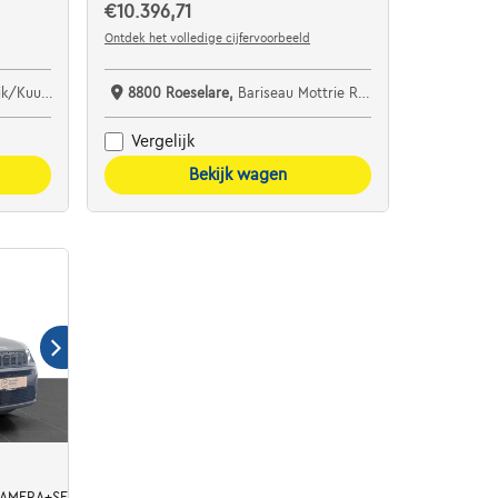
€10.396,71
Ontdek het volledige cijfervoorbeeld
/Kuurne
8800 Roeselare,
Bariseau Mottrie Roeselare Noord
Vergelijk
Bekijk wagen
CAMERA+SENSOREN*KLIMAATREGELING*