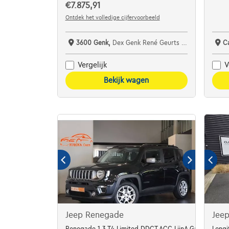
€7.875,91
Ontdek het volledige cijfervoorbeeld
3600 Genk,
Dex Genk René Geurts Garage bv
C
Vergelijk
V
Bekijk wagen
Jeep Renegade
Jee
Renegade 1.3 T4 Limited DDCT ACC LijnA Garantie*
Longi