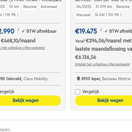
025
10 km
Benzine
Automaat
04/2025
31.019 km
Benzine
 ( 110 PK )
Manueel
74 kW ( 101 PK )
2.990
€19.475
1
1
✓
BTW aftrekbaar
✓
BTW aftrek
€468,10
/maand
€294,06
/maand
met
f
Vanaf
 het volledige cijfervoorbeeld
laatste maandaflossing v
€6.136,56
Ontdek het volledige cijfervoorbeeld
980 Geluveld,
Claus Mobility
8900 Ieper,
Bariseau Mottrie 
ergelijk
Vergelijk
Bekijk wagen
Bekijk wagen
repen.