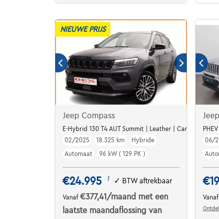
NIEUWE PRIJS
Jeep Compass
Jee
E-Hybrid 130 T4 AUT Summit | Leather | Camera | Alu19
PHEV 
02/2025
18.325 km
Hybride
06/2
Automaat
96 kW ( 129 PK )
Auto
€24.995
€19
1
✓
BTW aftrekbaar
€377,41
/maand
met een
Vanaf
Vana
Ontdek
laatste maandaflossing van