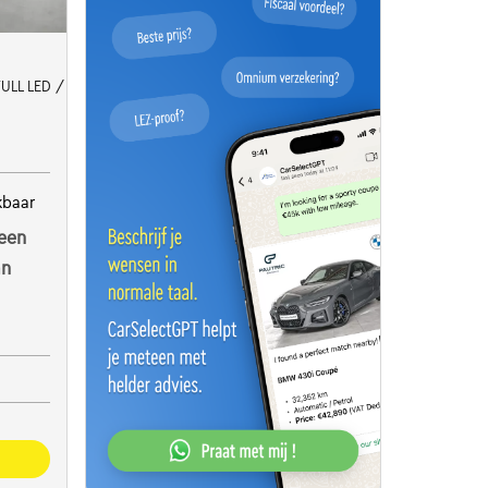
 FULL LED / CUIR PARTIEL /CAM
kbaar
een
an