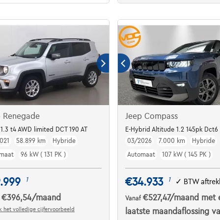
p Renegade
Jeep Compass
 | Safety Pack
1.3 t4 AWD limited DCT 190 AT
E-Hybrid Altitude 1.2 145pk Dct6
021
58.899 km
Hybride
03/2026
7.000 km
Hybride
maat
96 kW ( 131 PK )
Automaat
107 kW ( 145 PK )
.999
€34.933
1
1
✓
BTW aftrek
€396,54
/maand
€527,47
/maand
met 
f
Vanaf
 het volledige cijfervoorbeeld
laatste maandaflossing v