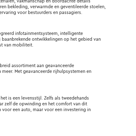
terialen, vakmanschap en doordachte details
eren bekleding, verwarmde en geventileerde stoelen,
rvaring voor bestuurders en passagiers.
greerd infotainmentsysteem, intelligente
kzij baanbrekende ontwikkelingen op het gebied van
 van mobiliteit.
gebreid assortiment aan geavanceerde
 meer. Met geavanceerde rijhulpsystemen en
het is een levensstijl. Zelfs als tweedehands
aar zelf de opwinding en het comfort van dit
 voor een auto, maar voor een investering in