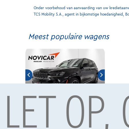
Onder voorbehoud van aanvaarding van uw kredietaanvra
TCS Mobility S.A., agent in bijkomstige hoedanigheid, B
Meest populaire wagens
LET OP,
Jeep Grand Cherokee
|
43.029 km
06/2023
€54.995
1