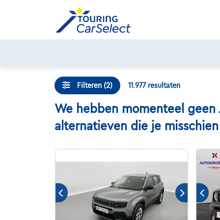
Skip
to
content
Filteren (2)
11.977
resultaten
We hebben momenteel geen Je
alternatieven die je misschie