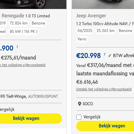
p Renegade
Jeep Avenger
1.0 T3 Limited
019
72.824 km
Benzine
TIEL /CAM
1.2 Turbo 100cv Altitude NAVI /
06/2025
25.263 km
Benzine
eel
85 kW ( 116 PK )
Vario
3.900
1
€20.998
1
✓
BTW aftre
€275,61
/maand
f
€317,06
/maand
met 
 het volledige cijfervoorbeeld
Vanaf
laatste maandaflossing v
€6.616,46
Ontdek het volledige cijfervoorbeeld
390 Tielt-Winge,
AUTOKRUISPUNT
SOCO
ergelijk
Vergelijk
Bekijk wagen
Bekijk wagen