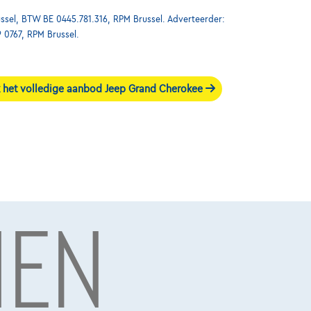
ssel, BTW BE 0445.781.316, RPM Brussel. Adverteerder:
9 0767, RPM Brussel.
 het volledige aanbod Jeep Grand Cherokee
NEN