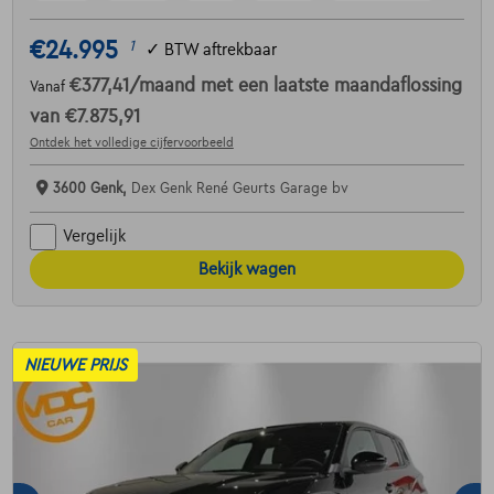
€24.995
1
✓
BTW aftrekbaar
€377,41
/maand
met een laatste maandaflossing
Vanaf
van
€7.875,91
Ontdek het volledige cijfervoorbeeld
3600 Genk,
Dex Genk René Geurts Garage bv
Vergelijk
Bekijk wagen
NIEUWE PRIJS