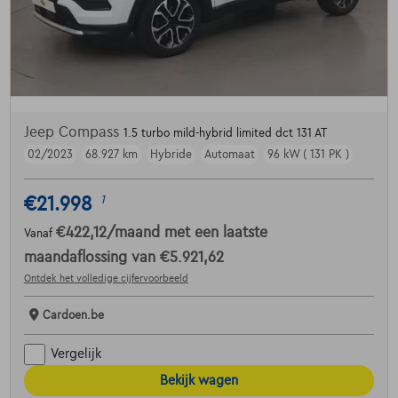
Jeep Compass
1.5 turbo mild-hybrid limited dct 131 AT
02/2023
68.927 km
Hybride
Automaat
96 kW ( 131 PK )
€21.998
1
€422,12
/maand
met een laatste
Vanaf
maandaflossing van
€5.921,62
Ontdek het volledige cijfervoorbeeld
Cardoen.be
Vergelijk
Bekijk wagen