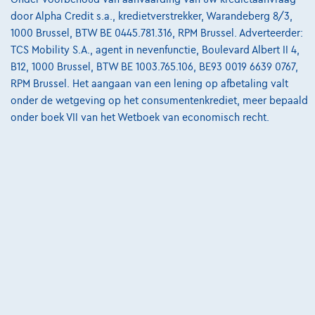
door Alpha Credit s.a., kredietverstrekker, Warandeberg 8/3,
Onze partners
1000 Brussel, BTW BE 0445.781.316, RPM Brussel. Adverteerder:
Onze team
TCS Mobility S.A., agent in nevenfunctie, Boulevard Albert II 4,
B12, 1000 Brussel, BTW BE 1003.765.106, BE93 0019 6639 0767,
Contact
RPM Brussel. Het aangaan van een lening op afbetaling valt
onder de wetgeving op het consumentenkrediet, meer bepaald
onder boek VII van het Wetboek van economisch recht.
@2024 TCS Mobility SA/NV Copyright
Algemene Voorwaarden
Bijstandsvoorwaarden
Privacyverklaring
Cookiebeleid
Kwaliteitscharter
Site Map