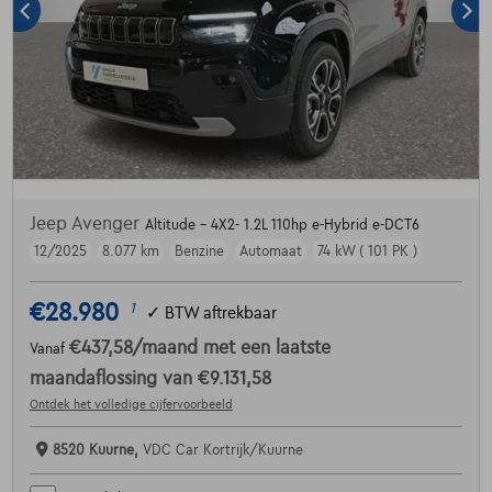
Jeep Avenger
Altitude - 4X2- 1.2L 110hp e-Hybrid e-DCT6
12/2025
8.077 km
Benzine
Automaat
74 kW ( 101 PK )
€28.980
1
✓
BTW aftrekbaar
€437,58
/maand
met een laatste
Vanaf
maandaflossing van
€9.131,58
Ontdek het volledige cijfervoorbeeld
8520 Kuurne,
VDC Car Kortrijk/Kuurne