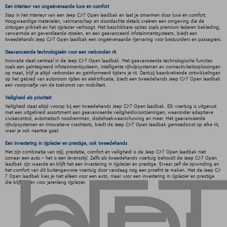
Een interieur van ongeëvenaarde luxe en comfort
Stap in het interieur van een Jeep CJ-7 Open laadbak en laat je omarmen door luxe en comfort.
Hoogwaardige materialen, vakmanschap en doordachte details creëren een omgeving die de
zintuigen prikkelt en het rijplezier verhoogt. Met beschikbare opties zoals premium lederen bekleding,
verwarmde en geventileerde stoelen, en een geavanceerd infotainmentsysteem, biedt een
tweedehands Jeep CJ-7 Open laadbak een ongeëvenaarde rijervaring voor bestuurders en passagiers.
Geavanceerde technologieën voor een verbonden rit
Innovatie staat centraal in de Jeep CJ-7 Open laadbak. Met geavanceerde technologische functies
zoals een geïntegreerd infotainmentsysteem, intelligente rijhulpsystemen en connectiviteitsoplossingen
op maat, blijf je altijd verbonden en geïnformeerd tijdens je rit. Dankzij baanbrekende ontwikkelingen
op het gebied van autonoom rijden en elektrificatie, biedt een tweedehands Jeep CJ-7 Open laadbak
een voorproefje van de toekomst van mobiliteit.
Veiligheid als prioriteit
Veiligheid staat altijd voorop bij een tweedehands Jeep CJ-7 Open laadbak. Elk voertuig is uitgerust
met een uitgebreid assortiment aan geavanceerde veiligheidsvoorzieningen, waaronder adaptieve
cruisecontrol, automatisch noodremmen, dodehoekwaarschuwing en meer. Met geavanceerde
rijhulpsystemen en innovatieve crashtests, biedt de Jeep CJ-7 Open laadbak gemoedsrust op elke rit,
waar je ook naartoe gaat.
Een investering in rijplezier en prestige, ook tweedehands
Met zijn combinatie van stijl, prestatie, comfort en veiligheid is de Jeep CJ-7 Open laadbak niet
zomaar een auto - het is een levensstijl. Zelfs als tweedehands voertuig behoudt de Jeep CJ-7 Open
laadbak zijn waarde en blijft het een investering in rijplezier en prestige. Ervaar zelf de opwinding en
het comfort van dit buitengewone voertuig door vandaag nog een proefrit te maken. Met de Jeep CJ-
7 Open laadbak kies je niet alleen voor een auto, maar voor een investering in rijplezier en prestige
die blijft lonen voor jarenlang rijplezier.