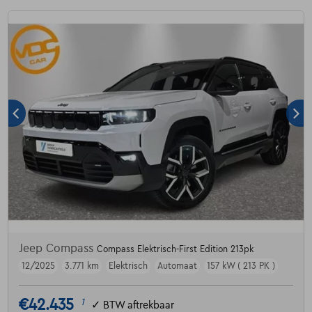
Jeep Compass
Compass Elektrisch-First Edition 213pk
12/2025
3.771 km
Elektrisch
Automaat
157 kW ( 213 PK )
€42.435
1
✓
BTW aftrekbaar