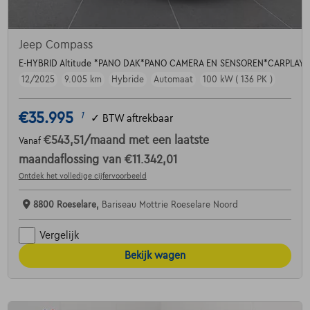
Jeep Compass
E-HYBRID Altitude *PANO DAK*PANO CAMERA EN SENSOREN*CARPLAY
12/2025
9.005 km
Hybride
Automaat
100 kW ( 136 PK )
€35.995
1
✓
BTW aftrekbaar
€543,51
/maand
met een laatste
Vanaf
maandaflossing van
€11.342,01
Ontdek het volledige cijfervoorbeeld
8800 Roeselare,
Bariseau Mottrie Roeselare Noord
Vergelijk
Bekijk wagen