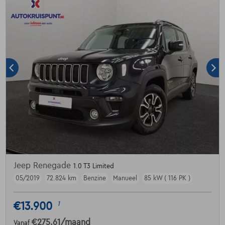
Jeep Renegade
1.0 T3 Limited
05/2019
72.824 km
Benzine
Manueel
85 kW ( 116 PK )
€13.900
1
€275,61
/maand
Vanaf