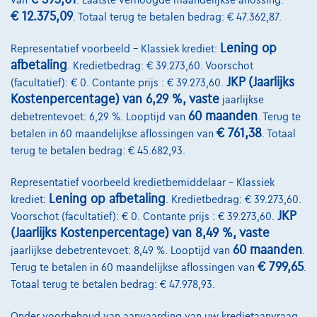
van
. Laatste verhoogde maandelijkse aflossing:
€ 12.375,09
. Totaal terug te betalen bedrag: € 47.362,87.
Diensten & Oplossingen
Lening op
Representatief voorbeeld – Klassiek krediet:
afbetaling
. Kredietbedrag: € 39.273,60. Voorschot
Pechverhelping verzekering
JKP (Jaarlijks
(facultatief): € 0. Contante prijs : € 39.273,60.
Financiering
Kostenpercentage) van 6,29 %, vaste
jaarlijkse
60 maanden
debetrentevoet: 6,29 %. Looptijd van
. Terug te
Autoverzekering
€ 761,38
betalen in 60 maandelijkse aflossingen van
. Totaal
terug te betalen bedrag: € 45.682,93.
Lease en persoonlijke lease
Representatief voorbeeld kredietbemiddelaar – Klassiek
Over Ons
Lening op afbetaling
krediet:
. Kredietbedrag: € 39.273,60.
JKP
Voorschot (facultatief): € 0. Contante prijs : € 39.273,60.
Word klant
(Jaarlijks Kostenpercentage) van 8,49 %, vaste
60 maanden
jaarlijkse debetrentevoet: 8,49 %. Looptijd van
.
Wie zijn we
€ 799,65
Terug te betalen in 60 maandelijkse aflossingen van
.
Kwaliteitscharter
Totaal terug te betalen bedrag: € 47.978,93.
Onze dealers
Onder voorbehoud van aanvaarding van uw kredietaanvraag