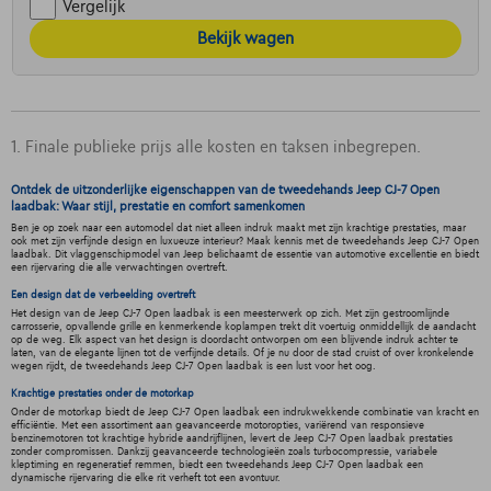
Vergelijk
Bekijk wagen
1. Finale publieke prijs alle kosten en taksen inbegrepen.
Ontdek de uitzonderlijke eigenschappen van de tweedehands Jeep CJ-7 Open
laadbak: Waar stijl, prestatie en comfort samenkomen
Ben je op zoek naar een automodel dat niet alleen indruk maakt met zijn krachtige prestaties, maar
ook met zijn verfijnde design en luxueuze interieur? Maak kennis met de tweedehands Jeep CJ-7 Open
laadbak. Dit vlaggenschipmodel van Jeep belichaamt de essentie van automotive excellentie en biedt
een rijervaring die alle verwachtingen overtreft.
Een design dat de verbeelding overtreft
Het design van de Jeep CJ-7 Open laadbak is een meesterwerk op zich. Met zijn gestroomlijnde
carrosserie, opvallende grille en kenmerkende koplampen trekt dit voertuig onmiddellijk de aandacht
op de weg. Elk aspect van het design is doordacht ontworpen om een blijvende indruk achter te
laten, van de elegante lijnen tot de verfijnde details. Of je nu door de stad cruist of over kronkelende
wegen rijdt, de tweedehands Jeep CJ-7 Open laadbak is een lust voor het oog.
Krachtige prestaties onder de motorkap
Onder de motorkap biedt de Jeep CJ-7 Open laadbak een indrukwekkende combinatie van kracht en
efficiëntie. Met een assortiment aan geavanceerde motoropties, variërend van responsieve
benzinemotoren tot krachtige hybride aandrijflijnen, levert de Jeep CJ-7 Open laadbak prestaties
zonder compromissen. Dankzij geavanceerde technologieën zoals turbocompressie, variabele
kleptiming en regeneratief remmen, biedt een tweedehands Jeep CJ-7 Open laadbak een
dynamische rijervaring die elke rit verheft tot een avontuur.