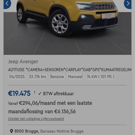
Jeep Avenger
ALTITUDE *CAMERA+SENSOREN*CARPLAY*DAB*GPS*KLIMAATREGELING
04/2025
33.776 km
Benzine
Manueel
74 kW ( 101 PK )
€19.475
1
✓
BTW aftrekbaar
€294,06
/maand
met een laatste
Vanaf
maandaflossing van
€6.136,56
Ontdek het volledige cijfervoorbeeld
8000 Brugge,
Bariseau Mottrie Brugge