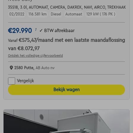
35S18, 3.0l, AUTOMAAT, CAMERA, DAKREK, NAVI, AIRCO, TREKHAAK
02/2022
116.581 km
Diesel
Automaat
129 kW ( 176 PK )
€29.990
1
✓
BTW aftrekbaar
€575,47
/maand
met een laatste maandaflossing
Vanaf
van
€8.072,97
Ontdek het volledige cijfervoorbeeld
2580 Putte,
AB Auto nv
Vergelijk
Bekijk wagen