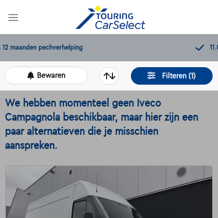
Skip
to
content
11.000+
beschikbare wagens
Bewaren
Filteren (1)
We hebben momenteel geen Iveco
Campagnola beschikbaar, maar hier zijn een
paar alternatieven die je misschien
aanspreken.