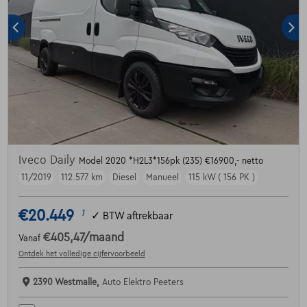
Iveco Daily
Model 2020 *H2L3*156pk (235) €16900,- netto
11/2019
112.577 km
Diesel
Manueel
115 kW ( 156 PK )
€20.449
1
✓
BTW aftrekbaar
€405,47
/maand
Vanaf
Ontdek het volledige cijfervoorbeeld
2390 Westmalle,
Auto Elektro Peeters