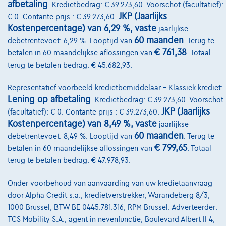
afbetaling
. Kredietbedrag: € 39.273,60. Voorschot (facultatief):
JKP (Jaarlijks
€ 0. Contante prijs : € 39.273,60.
Kostenpercentage) van 6,29 %, vaste
jaarlijkse
@2024 TCS Mobility SA/NV Copyright
60 maanden
debetrentevoet: 6,29 %. Looptijd van
. Terug te
Algemene Voorwaarden
€ 761,38
betalen in 60 maandelijkse aflossingen van
. Totaal
terug te betalen bedrag: € 45.682,93.
Bijstandsvoorwaarden
Representatief voorbeeld kredietbemiddelaar – Klassiek krediet:
Privacyverklaring
Lening op afbetaling
. Kredietbedrag: € 39.273,60. Voorschot
Cookiebeleid
JKP (Jaarlijks
(facultatief): € 0. Contante prijs : € 39.273,60.
Kostenpercentage) van 8,49 %, vaste
jaarlijkse
Kwaliteitscharter
60 maanden
debetrentevoet: 8,49 %. Looptijd van
. Terug te
€ 799,65
betalen in 60 maandelijkse aflossingen van
. Totaal
Site Map
terug te betalen bedrag: € 47.978,93.
Login
Onder voorbehoud van aanvaarding van uw kredietaanvraag
door Alpha Credit s.a., kredietverstrekker, Warandeberg 8/3,
1000 Brussel, BTW BE 0445.781.316, RPM Brussel. Adverteerder:
TCS Mobility S.A., agent in nevenfunctie, Boulevard Albert II 4,