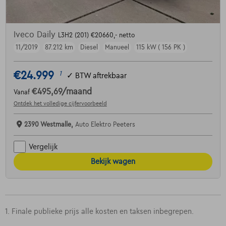
Iveco Daily
L3H2 (201) €20660,- netto
11/2019
87.212 km
Diesel
Manueel
115 kW ( 156 PK )
€24.999
1
✓
BTW aftrekbaar
€495,69
/maand
Vanaf
Ontdek het volledige cijfervoorbeeld
2390 Westmalle,
Auto Elektro Peeters
Vergelijk
Bekijk wagen
1. Finale publieke prijs alle kosten en taksen inbegrepen.