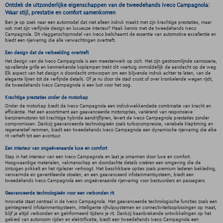
Ontdek de uitzonderlijke eigenschappen van de tweedehands Iveco Campagnola:
Waar stijl, prestatie en comfort samenkomen
Ben je op zoek naar een automodel dat niet alleen indruk maakt met zijn krachtige prestaties, maar
ook met zijn verfijnde design en luxueuze interieur? Maak kennis met de tweedehands Iveco
Campagnola. Dit vlaggenschipmodel van Iveco belichaamt de essentie van automotive excellentie en
biedt een rijervaring die alle verwachtingen overtreft.
Een design dat de verbeelding overtreft
Het design van de Iveco Campagnola is een meesterwerk op zich. Met zijn gestroomlijnde carrosserie,
opvallende grille en kenmerkende koplampen trekt dit voertuig onmiddellijk de aandacht op de weg.
Elk aspect van het design is doordacht ontworpen om een blijvende indruk achter te laten, van de
elegante lijnen tot de verfijnde details. Of je nu door de stad cruist of over kronkelende wegen rijdt,
de tweedehands Iveco Campagnola is een lust voor het oog.
Krachtige prestaties onder de motorkap
Onder de motorkap biedt de Iveco Campagnola een indrukwekkendede combinatie van kracht en
efficiëntie. Met een assortiment aan geavanceerde motoropties, variërend van responsieve
benzinemotoren tot krachtige hybride aandrijflijnen, levert de Iveco Campagnola prestaties zonder
compromissen. Dankzij geavanceerde technologieën zoals turbocompressie, variabele kleptiming en
regeneratief remmen, biedt een tweedehands Iveco Campagnola een dynamische rijervaring die elke
rit verheft tot een avontuur.
Een interieur van ongeëvenaarde luxe en comfort
Stap in het interieur van een Iveco Campagnola en laat je omarmen door luxe en comfort.
Hoogwaardige materialen, vakmanschap en doordachte details creëren een omgeving die de
zintuigen prikkelt en het rijplezier verhoogt. Met beschikbare opties zoals premium lederen bekleding,
verwarmde en geventileerde stoelen, en een geavanceerd infotainmentsysteem, biedt een
tweedehands Iveco Campagnola een ongeëvenaarde rijervaring voor bestuurders en passagiers.
Geavanceerde technologieën voor een verbonden rit
Innovatie staat centraal in de Iveco Campagnola. Met geavanceerde technologische functies zoals een
geïntegreerd infotainmentsysteem, intelligente rijhulpsystemen en connectiviteitsoplossingen op maat,
blijf je altijd verbonden en geïnformeerd tijdens je rit. Dankzij baanbrekende ontwikkelingen op het
gebied van autonoom rijden en elektrificatie, biedt een tweedehands Iveco Campagnola een