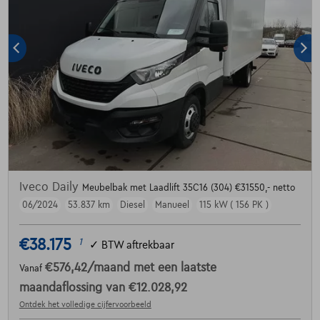
Iveco Daily
Meubelbak met Laadlift 35C16 (304) €31550,- netto
06/2024
53.837 km
Diesel
Manueel
115 kW ( 156 PK )
€38.175
1
✓
BTW aftrekbaar
€576,42
/maand
met een laatste
Vanaf
maandaflossing van
€12.028,92
Ontdek het volledige cijfervoorbeeld