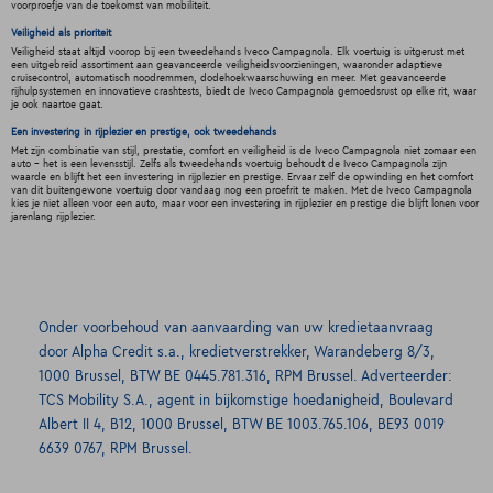
voorproefje van de toekomst van mobiliteit.
Veiligheid als prioriteit
Veiligheid staat altijd voorop bij een tweedehands Iveco Campagnola. Elk voertuig is uitgerust met
een uitgebreid assortiment aan geavanceerde veiligheidsvoorzieningen, waaronder adaptieve
cruisecontrol, automatisch noodremmen, dodehoekwaarschuwing en meer. Met geavanceerde
rijhulpsystemen en innovatieve crashtests, biedt de Iveco Campagnola gemoedsrust op elke rit, waar
je ook naartoe gaat.
Een investering in rijplezier en prestige, ook tweedehands
Met zijn combinatie van stijl, prestatie, comfort en veiligheid is de Iveco Campagnola niet zomaar een
auto - het is een levensstijl. Zelfs als tweedehands voertuig behoudt de Iveco Campagnola zijn
waarde en blijft het een investering in rijplezier en prestige. Ervaar zelf de opwinding en het comfort
van dit buitengewone voertuig door vandaag nog een proefrit te maken. Met de Iveco Campagnola
kies je niet alleen voor een auto, maar voor een investering in rijplezier en prestige die blijft lonen voor
jarenlang rijplezier.
Onder voorbehoud van aanvaarding van uw kredietaanvraag
door Alpha Credit s.a., kredietverstrekker, Warandeberg 8/3,
1000 Brussel, BTW BE 0445.781.316, RPM Brussel. Adverteerder:
TCS Mobility S.A., agent in bijkomstige hoedanigheid, Boulevard
Albert II 4, B12, 1000 Brussel, BTW BE 1003.765.106, BE93 0019
6639 0767, RPM Brussel.