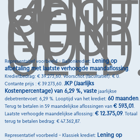
GELD
LENE
KOST
OOK
GELD
Financiering
Autoverzekering
Lease en persoonlijke lease
Over Ons
Word klant
Lening op
Representatief voorbeeld – Ballonkrediet:
afbetaling met laatste verhoogde maandaflossing
.
Wie zijn we
Kredietbedrag: € 39.273,60. Voorschot (facultatief): € 0.
Kwaliteitscharter
JKP (Jaarlijks
Contante prijs : € 39.273,60.
Kostenpercentage) van 6,29 %, vaste
jaarlijkse
Onze dealers
60 maanden
debetrentevoet: 6,29 %. Looptijd van het krediet:
.
€ 593,01
Terug te betalen in 59 maandelijkse aflossingen van
.
Onze partners
€ 12.375,09
Laatste verhoogde maandelijkse aflossing:
. Totaal
Onze team
terug te betalen bedrag: € 47.362,87.
Contact
Lening op
Representatief voorbeeld – Klassiek krediet: