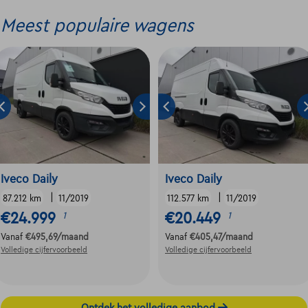
Meest populaire wagens
Iveco Daily
Iveco Daily
|
|
87.212 km
11/2019
112.577 km
11/2019
€24.999
€20.449
1
1
Vanaf
€495,69
/maand
Vanaf
€405,47
/maand
Volledige cijfervoorbeeld
Volledige cijfervoorbeeld
Ontdek het volledige aanbod