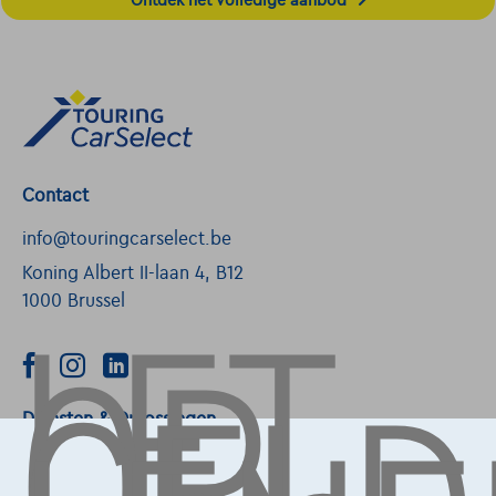
Contact
info@touringcarselect.be
LET
Koning Albert II-laan 4, B12
OP,
1000 Brussel
Diensten & Oplossingen
Pechverhelping verzekering