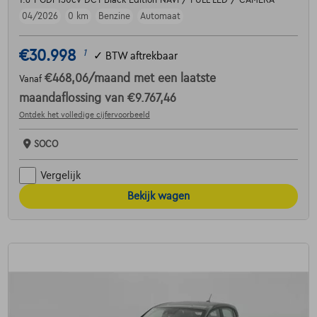
1.6 T-GDi 150cv DCT Black Edition NAVI / FULL LED / CAMERA
04/2026
0 km
Benzine
Automaat
€30.998
1
✓
BTW aftrekbaar
€468,06
/maand
met een laatste
Vanaf
maandaflossing van
€9.767,46
Ontdek het volledige cijfervoorbeeld
SOCO
Vergelijk
Bekijk wagen