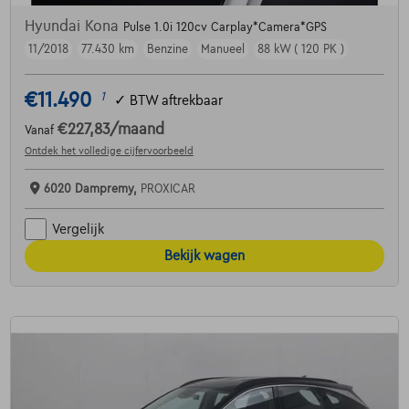
Hyundai Kona
Pulse 1.0i 120cv Carplay*Camera*GPS
11/2018
77.430 km
Benzine
Manueel
88 kW ( 120 PK )
€11.490
1
✓
BTW aftrekbaar
€227,83
/maand
Vanaf
Ontdek het volledige cijfervoorbeeld
6020 Dampremy,
PROXICAR
Vergelijk
Bekijk wagen