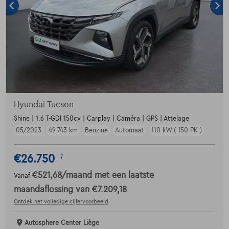
Hyundai Tucson
Shine | 1.6 T-GDI 150cv | Carplay | Caméra | GPS | Attelage
05/2023
49.743 km
Benzine
Automaat
110 kW ( 150 PK )
€26.750
1
€521,68
/maand
met een laatste
Vanaf
maandaflossing van
€7.209,18
Ontdek het volledige cijfervoorbeeld
Autosphere Center Liège