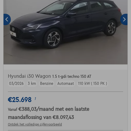
Hyundai i30 Wagon
1.5 t-gdi techno 150 AT
03/2026
3 km
Benzine
Automaat
110 kW ( 150 PK )
€25.698
1
€388,03
/maand
met een laatste
Vanaf
maandaflossing van
€8.097,43
Ontdek het volledige cijfervoorbeeld