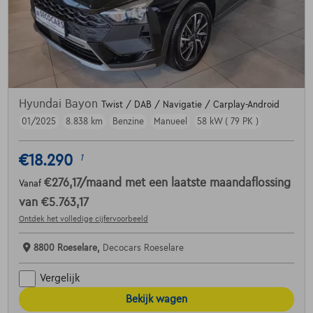
Hyundai Bayon
Twist / DAB / Navigatie / Carplay-Android
01/2025
8.838 km
Benzine
Manueel
58 kW ( 79 PK )
€18.290
1
€276,17
/maand
met een laatste maandaflossing
Vanaf
van
€5.763,17
Ontdek het volledige cijfervoorbeeld
8800 Roeselare,
Decocars Roeselare
Vergelijk
Bekijk wagen