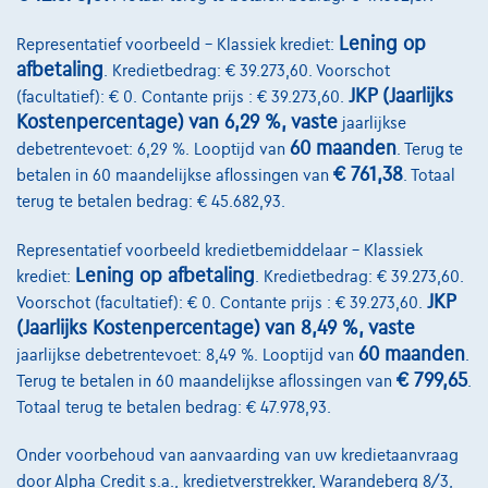
Lening op
Representatief voorbeeld – Klassiek krediet:
afbetaling
. Kredietbedrag: € 39.273,60. Voorschot
JKP (Jaarlijks
(facultatief): € 0. Contante prijs : € 39.273,60.
Kostenpercentage) van 6,29 %, vaste
jaarlijkse
60 maanden
debetrentevoet: 6,29 %. Looptijd van
. Terug te
€ 761,38
betalen in 60 maandelijkse aflossingen van
. Totaal
terug te betalen bedrag: € 45.682,93.
Representatief voorbeeld kredietbemiddelaar – Klassiek
Lening op afbetaling
krediet:
. Kredietbedrag: € 39.273,60.
JKP
Voorschot (facultatief): € 0. Contante prijs : € 39.273,60.
Hyundai i30 Wagon
1.0 T-GDI Twist
(Jaarlijks Kostenpercentage) van 8,49 %, vaste
5 km
Benzine
Manueel
85 kW ( 115 PK )
60 maanden
jaarlijkse debetrentevoet: 8,49 %. Looptijd van
.
€ 799,65
Terug te betalen in 60 maandelijkse aflossingen van
.
€25.151
Totaal terug te betalen bedrag: € 47.978,93.
1
✓
BTW aftrekbaar
€379,77
/maand
met een laatste maandaflossing
Vanaf
Onder voorbehoud van aanvaarding van uw kredietaanvraag
van
€7.925,07
door Alpha Credit s.a., kredietverstrekker, Warandeberg 8/3,