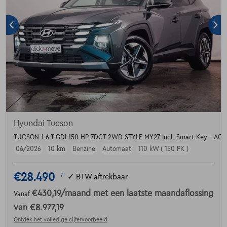
Hyundai Tucson
TUCSON 1.6 T-GDI 150 HP 7DCT 2WD STYLE MY27 Incl. Smart Key - ACC -
06/2026
10 km
Benzine
Automaat
110 kW ( 150 PK )
€28.490
1
✓
BTW aftrekbaar
€430,19
/maand
met een laatste maandaflossing
Vanaf
van
€8.977,19
Ontdek het volledige cijfervoorbeeld