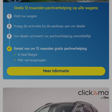
Gratis 12 maanden pechverhelping op alle wagens
1
Vind uw wagen
2
Vraag de activatie bij de aankoop aan uw dealer
3
Uw dealer activeert uw pechverhelping onmiddellijk
✓
Geniet van uw 12 maanden gratis pechverhelping
✓
In heel België
✓
Met vervangwagen
Meer informatie