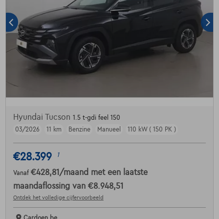
Hyundai Tucson
1.5 t-gdi feel 150
03/2026
11 km
Benzine
Manueel
110 kW ( 150 PK )
€28.399
1
€428,81
/maand
met een laatste
Vanaf
maandaflossing van
€8.948,51
Ontdek het volledige cijfervoorbeeld
Cardoen.be