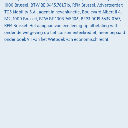
Ontdek het volledige cijfervoorbeeld
1000 Brussel, BTW BE 0445.781.316, RPM Brussel. Adverteerder:
TCS Mobility S.A., agent in nevenfunctie, Boulevard Albert II 4,
8520 Kuurne,
garage Moyaert
B12, 1000 Brussel, BTW BE 1003.765.106, BE93 0019 6639 0767,
RPM Brussel. Het aangaan van een lening op afbetaling valt
Vergelijk
onder de wetgeving op het consumentenkrediet, meer bepaald
Bekijk wagen
onder boek VII van het Wetboek van economisch recht.