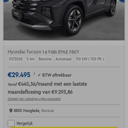
Hyundai Tucson
1.6 T-GDi STYLE 7-DCT
07/2026
5 km
Benzine
Automaat
110 kW ( 150 PK )
€29.495
1
✓
BTW aftrekbaar
€445,36
/maand
met een laatste
Vanaf
maandaflossing van
€9.293,86
Ontdek het volledige cijfervoorbeeld
8830 Hooglede,
Novicar
Vergelijk