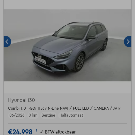
Hyundai i30
Combi 1.0 T-GDi 115cv N-Line NAVI / FULL LED / CAMERA / JA17
06/2026
0 km
Benzine
Halfautomaat
€24.998
1
✓
BTW aftrekbaar