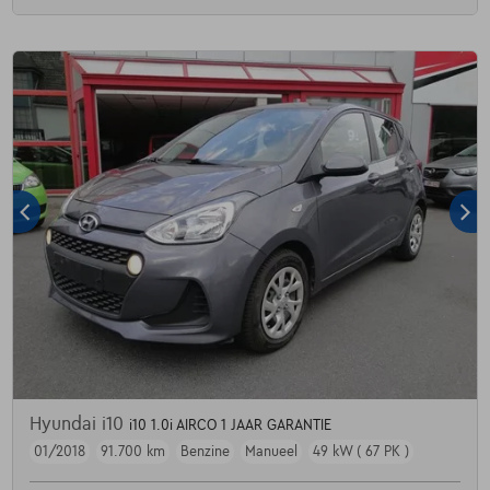
Hyundai i10
i10 1.0i AIRCO 1 JAAR GARANTIE
01/2018
91.700 km
Benzine
Manueel
49 kW ( 67 PK )