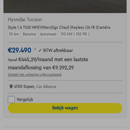
Hyundai Tucson
Style 1.6 TGDI MHEV|Navi|Sgs Chauf.|Keyless |JA 18 |Caméra
10 km
Benzine
Automaat
110 kW ( 150 PK )
€29.490
1
✓
BTW aftrekbaar
€445,29
/maand
met een laatste
Vanaf
maandaflossing van
€9.292,29
Ontdek het volledige cijfervoorbeeld
4700 Eupen,
Car Alliance
Vergelijk
Bekijk wagen