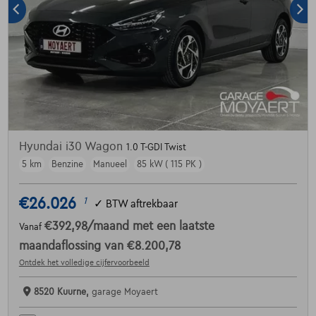
Hyundai i30 Wagon
1.0 T-GDI Twist
5 km
Benzine
Manueel
85 kW ( 115 PK )
€26.026
1
✓
BTW aftrekbaar
€392,98
/maand
met een laatste
Vanaf
maandaflossing van
€8.200,78
Ontdek het volledige cijfervoorbeeld
8520 Kuurne,
garage Moyaert