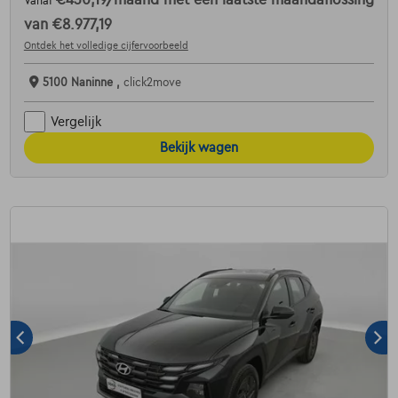
€430,19
/maand
met een laatste maandaflossing
Vanaf
van
€8.977,19
Ontdek het volledige cijfervoorbeeld
5100 Naninne ,
click2move
Vergelijk
Bekijk wagen