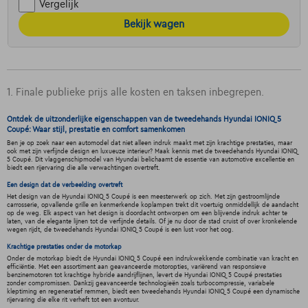
Vergelijk
Bekijk wagen
1. Finale publieke prijs alle kosten en taksen inbegrepen.
Ontdek de uitzonderlijke eigenschappen van de tweedehands Hyundai IONIQ 5
Coupé: Waar stijl, prestatie en comfort samenkomen
Ben je op zoek naar een automodel dat niet alleen indruk maakt met zijn krachtige prestaties, maar
ook met zijn verfijnde design en luxueuze interieur? Maak kennis met de tweedehands Hyundai IONIQ
5 Coupé. Dit vlaggenschipmodel van Hyundai belichaamt de essentie van automotive excellentie en
biedt een rijervaring die alle verwachtingen overtreft.
Een design dat de verbeelding overtreft
Het design van de Hyundai IONIQ 5 Coupé is een meesterwerk op zich. Met zijn gestroomlijnde
carrosserie, opvallende grille en kenmerkende koplampen trekt dit voertuig onmiddellijk de aandacht
op de weg. Elk aspect van het design is doordacht ontworpen om een blijvende indruk achter te
laten, van de elegante lijnen tot de verfijnde details. Of je nu door de stad cruist of over kronkelende
wegen rijdt, de tweedehands Hyundai IONIQ 5 Coupé is een lust voor het oog.
Krachtige prestaties onder de motorkap
Onder de motorkap biedt de Hyundai IONIQ 5 Coupé een indrukwekkende combinatie van kracht en
efficiëntie. Met een assortiment aan geavanceerde motoropties, variërend van responsieve
benzinemotoren tot krachtige hybride aandrijflijnen, levert de Hyundai IONIQ 5 Coupé prestaties
zonder compromissen. Dankzij geavanceerde technologieën zoals turbocompressie, variabele
kleptiming en regeneratief remmen, biedt een tweedehands Hyundai IONIQ 5 Coupé een dynamische
rijervaring die elke rit verheft tot een avontuur.