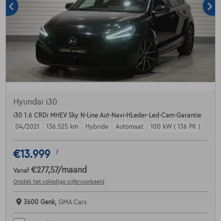
Hyundai i30
i30 1.6 CRDi MHEV Sky N-Line Aut-Navi-HLeder-Led-Cam-Garantie
04/2021
136.525 km
Hybride
Automaat
100 kW ( 136 PK )
€13.999
1
€277,57
/maand
Vanaf
Ontdek het volledige cijfervoorbeeld
3600 Genk,
GMA Cars