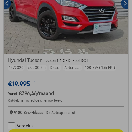
Hyundai Tucson
Tucson 1.6 CRDi Feel DCT
12/2020
78.300 km
Diesel
Automaat
100 kW ( 136 PK )
€19.995
1
€396,46
/maand
Vanaf
Ontdek het volledige cijfervoorbeeld
9100 Sint-Niklaas,
De Autospecialist
Vergelijk