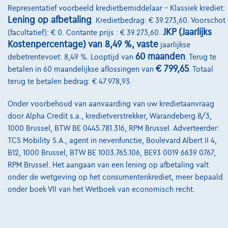
Representatief voorbeeld kredietbemiddelaar – Klassiek krediet:
Onze dealers
Lening op afbetaling
. Kredietbedrag: € 39.273,60. Voorschot
Onze partners
JKP (Jaarlijks
(facultatief): € 0. Contante prijs : € 39.273,60.
Kostenpercentage) van 8,49 %, vaste
jaarlijkse
Onze team
60 maanden
debetrentevoet: 8,49 %. Looptijd van
. Terug te
€ 799,65
Contact
betalen in 60 maandelijkse aflossingen van
. Totaal
terug te betalen bedrag: € 47.978,93.
Onder voorbehoud van aanvaarding van uw kredietaanvraag
@2024 TCS Mobility SA/NV Copyright
door Alpha Credit s.a., kredietverstrekker, Warandeberg 8/3,
1000 Brussel, BTW BE 0445.781.316, RPM Brussel. Adverteerder:
Algemene Voorwaarden
TCS Mobility S.A., agent in nevenfunctie, Boulevard Albert II 4,
B12, 1000 Brussel, BTW BE 1003.765.106, BE93 0019 6639 0767,
Bijstandsvoorwaarden
RPM Brussel. Het aangaan van een lening op afbetaling valt
Privacyverklaring
onder de wetgeving op het consumentenkrediet, meer bepaald
onder boek VII van het Wetboek van economisch recht.
Cookiebeleid
Kwaliteitscharter