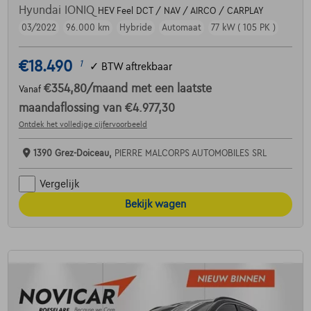
Hyundai IONIQ
HEV Feel DCT / NAV / AIRCO / CARPLAY
03/2022
96.000 km
Hybride
Automaat
77 kW ( 105 PK )
€18.490
1
✓
BTW aftrekbaar
€354,80
/maand
met een laatste
Vanaf
maandaflossing van
€4.977,30
Ontdek het volledige cijfervoorbeeld
1390 Grez-Doiceau,
PIERRE MALCORPS AUTOMOBILES SRL
Vergelijk
Bekijk wagen