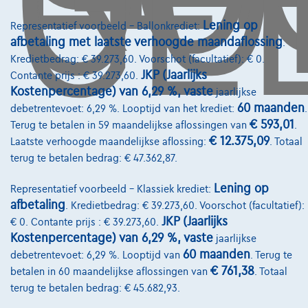
Lening op
Representatief voorbeeld – Ballonkrediet:
afbetaling met laatste verhoogde maandaflossing
.
Kredietbedrag: € 39.273,60. Voorschot (facultatief): € 0.
Diensten & Oplossingen
JKP (Jaarlijks
Contante prijs : € 39.273,60.
Pechverhelping verzekering
Kostenpercentage) van 6,29 %, vaste
jaarlijkse
60 maanden
debetrentevoet: 6,29 %. Looptijd van het krediet:
.
Financiering
€ 593,01
Terug te betalen in 59 maandelijkse aflossingen van
.
€ 12.375,09
Laatste verhoogde maandelijkse aflossing:
. Totaal
Autoverzekering
terug te betalen bedrag: € 47.362,87.
Lease en persoonlijke lease
Lening op
Representatief voorbeeld – Klassiek krediet:
afbetaling
. Kredietbedrag: € 39.273,60. Voorschot (facultatief):
Over Ons
JKP (Jaarlijks
€ 0. Contante prijs : € 39.273,60.
Kostenpercentage) van 6,29 %, vaste
jaarlijkse
Word klant
60 maanden
debetrentevoet: 6,29 %. Looptijd van
. Terug te
Wie zijn we
€ 761,38
betalen in 60 maandelijkse aflossingen van
. Totaal
terug te betalen bedrag: € 45.682,93.
Kwaliteitscharter