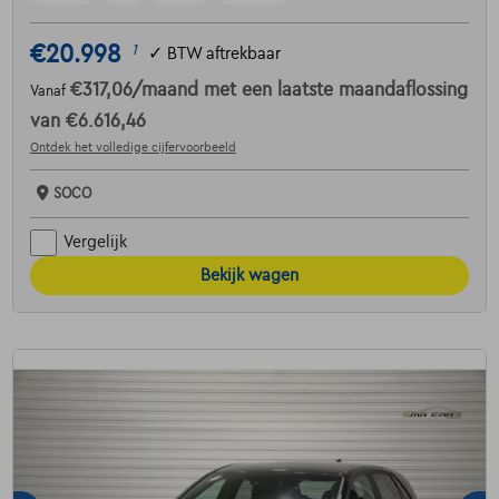
€20.998
1
✓
BTW aftrekbaar
€317,06
/maand
met een laatste maandaflossing
Vanaf
van
€6.616,46
Ontdek het volledige cijfervoorbeeld
SOCO
Vergelijk
Bekijk wagen