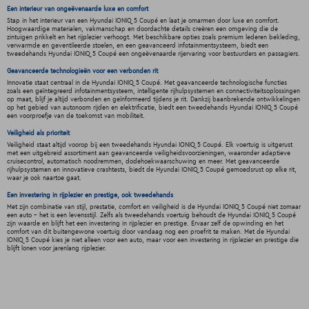
Een interieur van ongeëvenaarde luxe en comfort
Stap in het interieur van een Hyundai IONIQ 5 Coupé en laat je omarmen door luxe en comfort.
Hoogwaardige materialen, vakmanschap en doordachte details creëren een omgeving die de
zintuigen prikkelt en het rijplezier verhoogt. Met beschikbare opties zoals premium lederen bekleding,
verwarmde en geventileerde stoelen, en een geavanceerd infotainmentsysteem, biedt een
tweedehands Hyundai IONIQ 5 Coupé een ongeëvenaarde rijervaring voor bestuurders en passagiers.
Geavanceerde technologieën voor een verbonden rit
Innovatie staat centraal in de Hyundai IONIQ 5 Coupé. Met geavanceerde technologische functies
zoals een geïntegreerd infotainmentsysteem, intelligente rijhulpsystemen en connectiviteitsoplossingen
op maat, blijf je altijd verbonden en geïnformeerd tijdens je rit. Dankzij baanbrekende ontwikkelingen
op het gebied van autonoom rijden en elektrificatie, biedt een tweedehands Hyundai IONIQ 5 Coupé
een voorproefje van de toekomst van mobiliteit.
Veiligheid als prioriteit
Veiligheid staat altijd voorop bij een tweedehands Hyundai IONIQ 5 Coupé. Elk voertuig is uitgerust
met een uitgebreid assortiment aan geavanceerde veiligheidsvoorzieningen, waaronder adaptieve
cruisecontrol, automatisch noodremmen, dodehoekwaarschuwing en meer. Met geavanceerde
rijhulpsystemen en innovatieve crashtests, biedt de Hyundai IONIQ 5 Coupé gemoedsrust op elke rit,
waar je ook naartoe gaat.
Een investering in rijplezier en prestige, ook tweedehands
Met zijn combinatie van stijl, prestatie, comfort en veiligheid is de Hyundai IONIQ 5 Coupé niet zomaar
een auto - het is een levensstijl. Zelfs als tweedehands voertuig behoudt de Hyundai IONIQ 5 Coupé
zijn waarde en blijft het een investering in rijplezier en prestige. Ervaar zelf de opwinding en het
comfort van dit buitengewone voertuig door vandaag nog een proefrit te maken. Met de Hyundai
IONIQ 5 Coupé kies je niet alleen voor een auto, maar voor een investering in rijplezier en prestige die
blijft lonen voor jarenlang rijplezier.