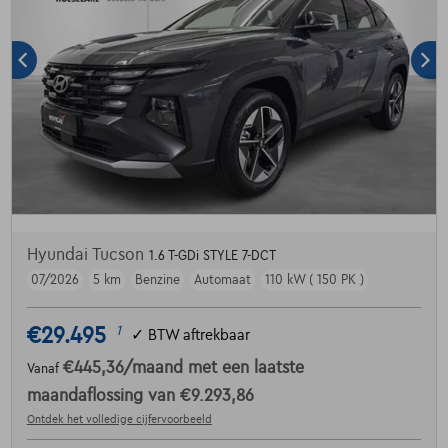
Hyundai Tucson
1.6 T-GDi STYLE 7-DCT
07/2026
5 km
Benzine
Automaat
110 kW ( 150 PK )
€29.495
1
✓
BTW aftrekbaar
€445,36
/maand
met een laatste
Vanaf
maandaflossing van
€9.293,86
Ontdek het volledige cijfervoorbeeld