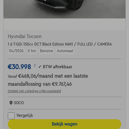
Hyundai Tucson
1.6 T-GDi 150cv DCT Black Edition NAVI / FULL LED / CAMERA
04/2026
0 km
Benzine
Automaat
€30.998
1
✓
BTW aftrekbaar
€468,06
/maand
met een laatste
Vanaf
maandaflossing van
€9.767,46
Ontdek het volledige cijfervoorbeeld
SOCO
Vergelijk
Bekijk wagen