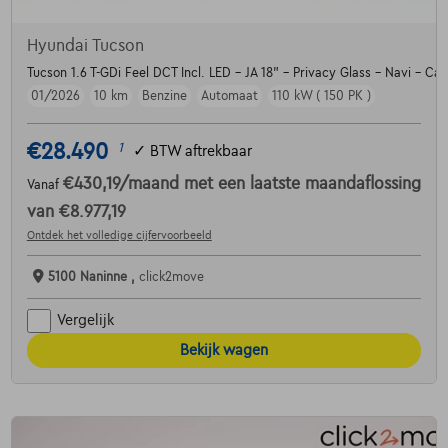
Hyundai Tucson
Tucson 1.6 T-GDi Feel DCT Incl. LED - JA 18" - Privacy Glass - Navi - Ca
01/2026
10 km
Benzine
Automaat
110 kW ( 150 PK )
€28.490
1
✓
BTW aftrekbaar
€430,19
/maand
met een laatste maandaflossing
Vanaf
van
€8.977,19
Ontdek het volledige cijfervoorbeeld
5100 Naninne ,
click2move
Vergelijk
Bekijk wagen