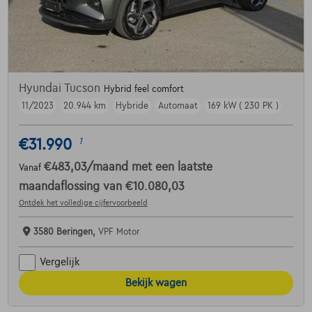
Hyundai Tucson
Hybrid feel comfort
11/2023
20.944 km
Hybride
Automaat
169 kW ( 230 PK )
€31.990
1
€483,03
/maand
met een laatste
Vanaf
maandaflossing van
€10.080,03
Ontdek het volledige cijfervoorbeeld
3580 Beringen,
VPF Motor
Vergelijk
Bekijk wagen