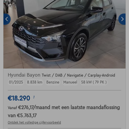
Hyundai Bayon
Twist / DAB / Navigatie / Carplay-Android
01/2025
8.838 km
Benzine
Manueel
58 kW ( 79 PK )
€18.290
1
€276,17
/maand
met een laatste maandaflossing
Vanaf
van
€5.763,17
Ontdek het volledige cijfervoorbeeld