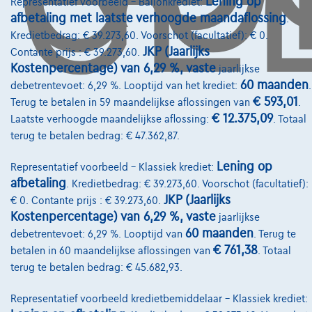
Lening op
Representatief voorbeeld – Ballonkrediet:
afbetaling met laatste verhoogde maandaflossing
.
Kredietbedrag: € 39.273,60. Voorschot (facultatief): € 0.
Diensten & Oplossingen
JKP (Jaarlijks
Contante prijs : € 39.273,60.
Pechverhelping verzekering
Kostenpercentage) van 6,29 %, vaste
jaarlijkse
60 maanden
debetrentevoet: 6,29 %. Looptijd van het krediet:
.
Financiering
€ 593,01
Terug te betalen in 59 maandelijkse aflossingen van
.
€ 12.375,09
Laatste verhoogde maandelijkse aflossing:
. Totaal
Autoverzekering
terug te betalen bedrag: € 47.362,87.
Lease en persoonlijke lease
Lening op
Representatief voorbeeld – Klassiek krediet:
afbetaling
. Kredietbedrag: € 39.273,60. Voorschot (facultatief):
Over Ons
JKP (Jaarlijks
€ 0. Contante prijs : € 39.273,60.
Kostenpercentage) van 6,29 %, vaste
jaarlijkse
Word klant
60 maanden
debetrentevoet: 6,29 %. Looptijd van
. Terug te
Wie zijn we
€ 761,38
betalen in 60 maandelijkse aflossingen van
. Totaal
terug te betalen bedrag: € 45.682,93.
Kwaliteitscharter
Onze dealers
Representatief voorbeeld kredietbemiddelaar – Klassiek krediet: