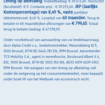
Lening op afbetaling
. Kredietbedrag: € 39.273,60. Voorschot
Onze partners
JKP (Jaarlijks
(facultatief): € 0. Contante prijs : € 39.273,60.
Kostenpercentage) van 8,49 %, vaste
jaarlijkse
Onze team
60 maanden
debetrentevoet: 8,49 %. Looptijd van
. Terug te
Contact
€ 799,65
betalen in 60 maandelijkse aflossingen van
. Totaal
terug te betalen bedrag: € 47.978,93.
Onder voorbehoud van aanvaarding van uw kredietaanvraag
@2024 TCS Mobility SA/NV Copyright
door Alpha Credit s.a., kredietverstrekker, Warandeberg 8/3,
1000 Brussel, BTW BE 0445.781.316, RPM Brussel. Adverteerder:
Algemene Voorwaarden
TCS Mobility S.A., agent in nevenfunctie, Boulevard Albert II 4,
B12, 1000 Brussel, BTW BE 1003.765.106, BE93 0019 6639 0767,
Bijstandsvoorwaarden
RPM Brussel. Het aangaan van een lening op afbetaling valt
Privacyverklaring
onder de wetgeving op het consumentenkrediet, meer bepaald
onder boek VII van het Wetboek van economisch recht.
Cookiebeleid
Kwaliteitscharter
Site Map