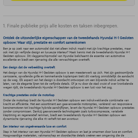
1. Finale publieke prijs alle kosten en taksen inbegrepen.
Ontdek de uitzonderlijke eigenschappen van de tweedehands Hyundai H-1 Gesloten
opbouw: Waar stijl, prestatie en comfort samenkomen
Ben je op zoek naar een automodel dat niet alleen indruk maakt met zijn krachtige prestaties, maar
ook met zijn verfijnde design en luxueuze interieur? Maak kennis met de tweedehands Hyundai H-1
Gesloten opbouw. Dit vlaggenschipmodel van Hyundai belichaamt de essentie van automotive
excellentie en biedt een rijervaring die alle verwachtingen overtreft.
Een design dat de verbeelding overtreft
Het design van de Hyundai H-1 Gesloten opbouw is een meesterwerk op zich. Met zijn gestroomlijnde
carrosserie, opvallende grille en kenmerkende koplampen trekt dit voertuig onmiddellijk de aandacht
op de weg. Elk aspect van het design is doordacht ontworpen om een blijvende indruk achter te
laten, van de elegante lijnen tot de verfijnde details. Of je nu door de stad cruist of over kronkelende
wegen rijdt, de tweedehands Hyundai H-1 Gesloten opbouw is een lust voor het oog.
Krachtige prestaties onder de motorkap
Onder de motorkap biedt de Hyundai H-1 Gesloten opbouw een indrukwekkende combinatie van
kracht en efficiëntie. Met een assortiment aan geavanceerde motoropties, variërend van responsieve
benzinemotoren tot krachtige hybride aandrijflijnen, levert de Hyundai H-1 Gesloten opbouw prestaties
zonder compromissen. Dankzij geavanceerde technologieën zoals turbocompressie, variabele
kleptiming en regeneratief remmen, biedt een tweedehands Hyundai H-1 Gesloten opbouw een
dynamische rijervaring die elke rit verheft tot een avontuur.
Een interieur van ongeëvenaarde luxe en comfort
Stap in het interieur van een Hyundai H-1 Gesloten opbouw en laat je omarmen door luxe en comfort.
Hoogwaardige materialen, vakmanschap en doordachte details creëren een omgeving die de