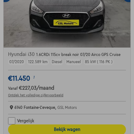
Hyundai i30
1.6CRDi 115cv break noir 07/20 Airco GPS Cruise
07/2020
122.589 km
Diesel
Manueel
85 kW ( 116 PK )
€11.450
1
€227,03
/maand
Vanaf
Ontdek het volledige cijfervoorbeeld
6140 Fontaine-L'eveque,
GSL Motors
Vergelijk
Bekijk wagen