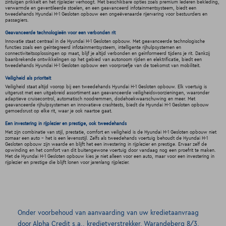
zintuigen prikkelt en het rijplezier verhoogt. Met beschikbare opties zoals premium lederen bekleding,
verwarmde en geventileerde stoelen, en een geavanceerd infotainmentsysteem, biedt een
tweedehands Hyundai H-1 Gesloten opbouw een ongeëvenaarde rijervaring voor bestuurders en
passagiers.
Geavanceerde technologieën voor een verbonden rit
Innovatie staat centraal in de Hyundai H-1 Gesloten opbouw. Met geavanceerde technologische
functies zoals een geïntegreerd infotainmentsysteem, intelligente rijhulpsystemen en
connectiviteitsoplossingen op maat, blijf je altijd verbonden en geïnformeerd tijdens je rit. Dankzij
baanbrekende ontwikkelingen op het gebied van autonoom rijden en elektrificatie, biedt een
tweedehands Hyundai H-1 Gesloten opbouw een voorproefje van de toekomst van mobiliteit.
Veiligheid als prioriteit
Veiligheid staat altijd voorop bij een tweedehands Hyundai H-1 Gesloten opbouw. Elk voertuig is
uitgerust met een uitgebreid assortiment aan geavanceerde veiligheidsvoorzieningen, waaronder
adaptieve cruisecontrol, automatisch noodremmen, dodehoekwaarschuwing en meer. Met
geavanceerde rijhulpsystemen en innovatieve crashtests, biedt de Hyundai H-1 Gesloten opbouw
gemoedsrust op elke rit, waar je ook naartoe gaat.
Een investering in rijplezier en prestige, ook tweedehands
Met zijn combinatie van stijl, prestatie, comfort en veiligheid is de Hyundai H-1 Gesloten opbouw niet
zomaar een auto - het is een levensstijl. Zelfs als tweedehands voertuig behoudt de Hyundai H-1
Gesloten opbouw zijn waarde en blijft het een investering in rijplezier en prestige. Ervaar zelf de
opwinding en het comfort van dit buitengewone voertuig door vandaag nog een proefrit te maken.
Met de Hyundai H-1 Gesloten opbouw kies je niet alleen voor een auto, maar voor een investering in
rijplezier en prestige die blijft lonen voor jarenlang rijplezier.
Onder voorbehoud van aanvaarding van uw kredietaanvraag
door Alpha Credit s.a., kredietverstrekker, Warandeberg 8/3,