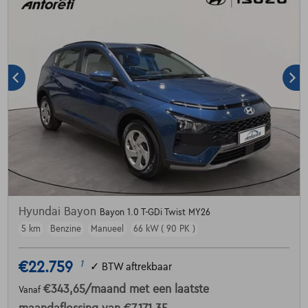
Hyundai Bayon
Bayon 1.0 T-GDi Twist MY26
5 km
Benzine
Manueel
66 kW ( 90 PK )
€22.759
1
✓
BTW aftrekbaar
€343,65
/maand
met een laatste
Vanaf