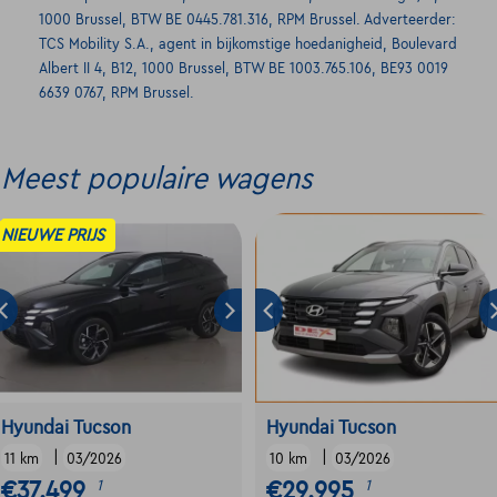
1000 Brussel, BTW BE 0445.781.316, RPM Brussel. Adverteerder:
TCS Mobility S.A., agent in bijkomstige hoedanigheid, Boulevard
Albert II 4, B12, 1000 Brussel, BTW BE 1003.765.106, BE93 0019
6639 0767, RPM Brussel.
Meest populaire wagens
NIEUWE PRIJS
Hyundai Tucson
Hyundai Tucson
|
|
11 km
03/2026
10 km
03/2026
€37.499
€29.995
1
1