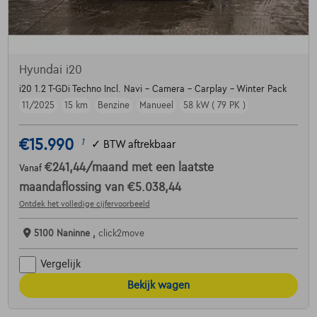
Hyundai i20
i20 1.2 T-GDi Techno Incl. Navi - Camera - Carplay - Winter Pack
11/2025
15 km
Benzine
Manueel
58 kW ( 79 PK )
€15.990
1
✓
BTW aftrekbaar
€241,44
/maand
met een laatste
Vanaf
maandaflossing van
€5.038,44
Ontdek het volledige cijfervoorbeeld
5100 Naninne ,
click2move
Vergelijk
Bekijk wagen