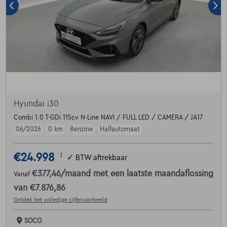
Hyundai i30
Combi 1.0 T-GDi 115cv N-Line NAVI / FULL LED / CAMERA / JA17
06/2026
0 km
Benzine
Halfautomaat
€24.998
1
✓
BTW aftrekbaar
€377,46
/maand
met een laatste maandaflossing
Vanaf
van
€7.876,86
Ontdek het volledige cijfervoorbeeld
SOCO