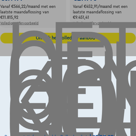
LE
OP,
GE
LE
Vanaf
€566,22
/maand
met een
Vanaf
€452,91
/maand
met een
laatste maandaflossing van
laatste maandaflossing van
KO
€11.815,92
€9.451,41
OO
Volledige cijfervoorbeeld
Volledige cijfervoorbeeld
GE
Ontdek het volledige aanbod
Contact
info@touringcarselect.be
Koning Albert II-laan 4, B12
1000 Brussel