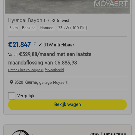
Hyundai Bayon
1.0 T-GDi Twist
5 km
Benzine
Manueel
73 kW ( 100 PK )
€21.847
1
✓
BTW aftrekbaar
€329,88
/maand
met een laatste
Vanaf
maandaflossing van
€6.883,98
Ontdek het volledige cijfervoorbeeld
8520 Kuurne,
garage Moyaert
Vergelijk
Bekijk wagen