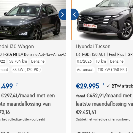
ndai i30 Wagon
Hyundai Tucson
.0 T-GDi MHEV Benzine Aut-Nav-Airco-Cam-Keyless-Garantie
1.6 T-GDi 150 AUT | Feel Plus | 
022
58.704 km
Benzine
03/2026
10 km
Benzine
maat
88 kW ( 120 PK )
Automaat
110 kW ( 148 PK )
.499
€29.995
1
1
✓
BTW aftre
€297,41
/maand
met een
€452,91
/maand
met
f
Vanaf
ste maandaflossing van
laatste maandaflossing v
72,16
€9.451,41
 het volledige cijfervoorbeeld
Ontdek het volledige cijfervoorbeeld