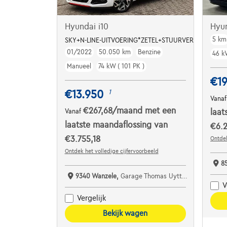
Hyundai i10
Hyu
5 km
SKY+N-LINE-UITVOERING*ZETEL+STUURVERWARMING*
01/2022
50.050 km
Benzine
46 k
Manueel
74 kW ( 101 PK )
€19
€13.950
1
Vana
€267,68
/maand
met een
Vanaf
laat
laatste maandaflossing van
€6.2
€3.755,18
Ontdek
Ontdek het volledige cijfervoorbeeld
8
9340 Wanzele,
Garage Thomas Uyttendaele
V
Vergelijk
Bekijk wagen