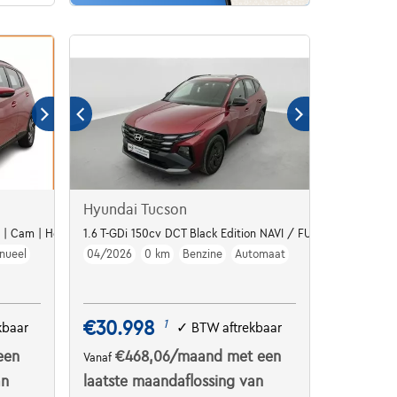
Hyundai Tucson
P | Cam | Heated Seats | LED
1.6 T-GDi 150cv DCT Black Edition NAVI / FULL LED / CAME
nueel
04/2026
0 km
Benzine
Automaat
€30.998
1
kbaar
✓
BTW aftrekbaar
een
€468,06
/maand
met een
Vanaf
an
laatste maandaflossing van