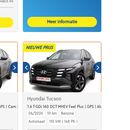
ivaco nv
Meer informatie
NIEUWE PRIJS
Hyundai Tucson
 GPS | Cam | Winter Pack Hyundai Tucson 1.6 T-GDi 150 pk Automaat S
1.6 T-GDi 160 DCT MHEV Feel Plus | GPS | Alu18 | Winter Pac
06/2026
10 km
Benzine
Automaat
110 kW ( 148 PK )