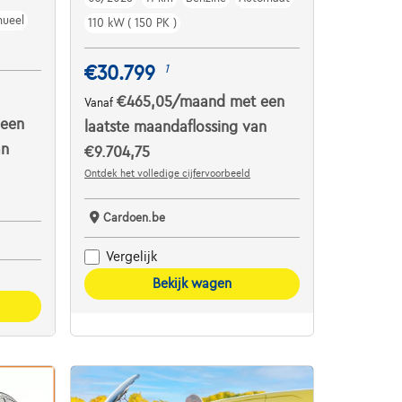
ueel
110 kW ( 150 PK )
€30.799
1
€465,05
/maand
met een
Vanaf
 een
laatste maandaflossing van
an
€9.704,75
Ontdek het volledige cijfervoorbeeld
Cardoen.be
Vergelijk
Bekijk wagen