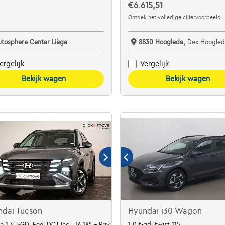
€6.615,51
Ontdek het volledige cijfervoorbeeld
utosphere Center Liège
8830 Hooglede,
Dex Hoogled
ergelijk
Vergelijk
Bekijk wagen
Bekijk wagen
ndai Tucson
Hyundai i30 Wagon
Smart Key - ACC - JA 18" - LED - Navi - BSM - Came
n 1.6 T-GDi Feel DCT Incl. JA 18" - Privacy Glass - Carplay - Navi - Winter Pa
1.0 t-gdi twist 115