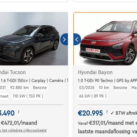
ndai Tucson
Hyundai Bayon
| 1.6 T-GDI 150cv | Carplay | Caméra | Toit ouvrant | Attelage
1.0 T-GDi 90 Techno | GPS by AP
021
92.880 km
Benzine
03/2026
10 km
Benzine
Ma
maat
110 kW ( 150 PK )
66 kW ( 89 PK )
3.490
€20.995
1
1
✓
BTW aftre
€472,01
/maand
€317,01
/maand
met 
f
Vanaf
 het volledige cijfervoorbeeld
laatste maandaflossing v