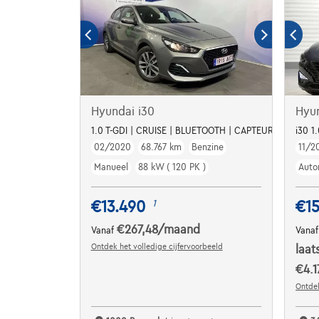
Hyundai i30
Hyu
1.0 T-GDI | CRUISE | BLUETOOTH | CAPTEUR AR.
i30 1
02/2020
68.767 km
Benzine
11/2
Manueel
88 kW ( 120 PK )
Auto
€13.490
€15
1
€267,48
/maand
Vanaf
Vana
Ontdek het volledige cijfervoorbeeld
laat
€4.1
Ontdek