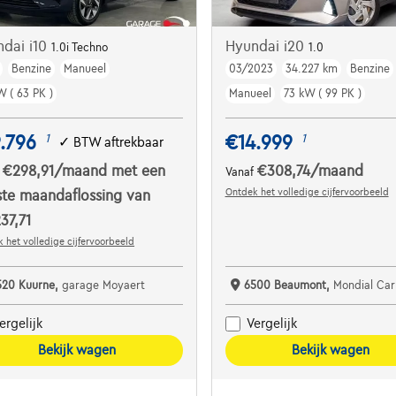
ndai i10
Hyundai i20
1.0i Techno
1.0
Benzine
Manueel
03/2023
34.227 km
Benzine
ACHTERUITRIJCAMERA*
W ( 63 PK )
Manueel
73 kW ( 99 PK )
.796
€14.999
1
1
✓
BTW aftrekbaar
€298,91
/maand
met een
€308,74
/maand
f
Vanaf
Ontdek het volledige cijfervoorbeeld
ste maandaflossing van
37,71
 het volledige cijfervoorbeeld
520 Kuurne,
garage Moyaert
6500 Beaumont,
Mondial Car B
ergelijk
Vergelijk
Bekijk wagen
Bekijk wagen