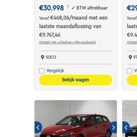
€30.998
€2
1
✓
BTW aftrekbaar
€468,06
/maand
met een
Vanaf
Vana
laatste maandaflossing van
laat
€9.767,46
€9.4
Ontdek het volledige cijfervoorbeeld
Ontdek
SOCO
9
Vergelijk
V
Bekijk wagen