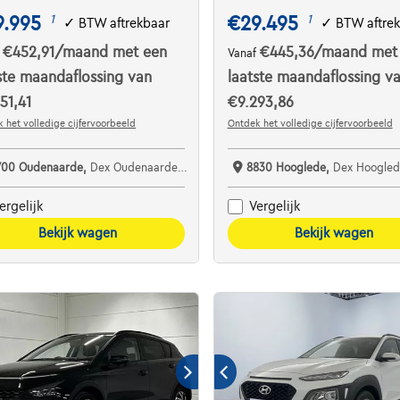
9.995
€29.495
1
1
✓
BTW aftrekbaar
✓
BTW aftre
€452,91
/maand
met een
€445,36
/maand
met
f
Vanaf
ste maandaflossing van
laatste maandaflossing v
51,41
€9.293,86
 het volledige cijfervoorbeeld
Ontdek het volledige cijfervoorbeeld
700 Oudenaarde,
Dex Oudenaarde Eeckhout & Termote bv
8830 Hooglede,
Dex Hoogled
ergelijk
Vergelijk
Bekijk wagen
Bekijk wagen