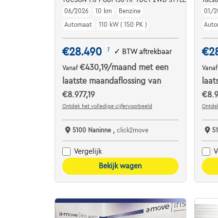
06/2026
10 km
Benzine
01/2
Automaat
110 kW ( 150 PK )
Auto
€28.490
€2
1
✓
BTW aftrekbaar
€430,19
/maand
met een
Vanaf
Vana
laatste maandaflossing van
laat
€8.977,19
€8.9
Ontdek het volledige cijfervoorbeeld
Ontdek
5100 Naninne ,
click2move
5
Vergelijk
V
Bekijk wagen