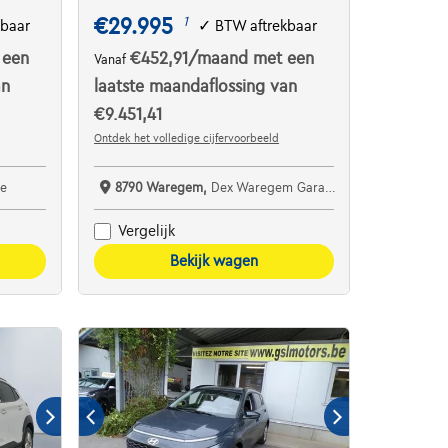
€29.995
1
kbaar
✓
BTW aftrekbaar
 een
€452,91
/maand
met een
Vanaf
an
laatste maandaflossing van
€9.451,41
Ontdek het volledige cijfervoorbeeld
e
8790 Waregem,
Dex Waregem Garage Dhont bv
Vergelijk
Bekijk wagen