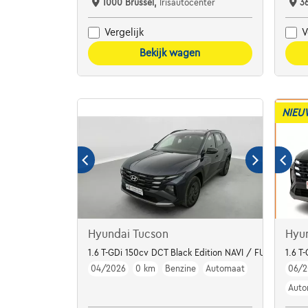
1000 Brussel,
Irisautocenter
3
Vergelijk
V
Bekijk wagen
NIEU
Hyundai Tucson
Hyu
1.6 T-GDi 150cv DCT Black Edition NAVI / FULL LED /
1.6 T
04/2026
0 km
Benzine
Automaat
06/2
Auto