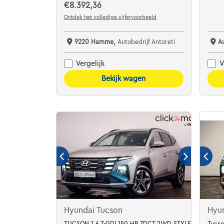
€8.392,36
Ontdek het volledige cijfervoorbeeld
9220 Hamme,
Autobedrijf Antoreti
A
Vergelijk
V
Bekijk wagen
Hyundai Tucson
Hyu
TUCSON 1.6 T-GDI 150 HP 7DCT 2WD STYLE MY27 Incl. 
Tucso