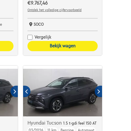
€9.767,46
Ontdek het volledige cijfervoorbeeld
e
SOCO
Vergelijk
Bekijk wagen
Hyundai Tucson
1.5 t-gdi feel 150 AT
03/2026
11 km
Benzine
Automaat
ck