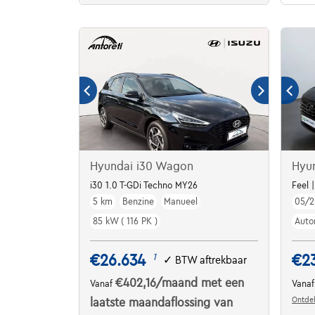
Hyundai i30 Wagon
Hyu
i30 1.0 T-GDi Techno MY26
Feel 
5 km
Benzine
Manueel
05/2
85 kW ( 116 PK )
Auto
€26.634
€2
1
✓
BTW aftrekbaar
€402,16
/maand
met een
Vanaf
Vana
Ontdek
laatste maandaflossing van