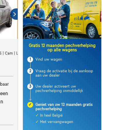
Gratis 12 maanden pechverhelping
op alle wagens
GPS | Cam | LED | ALU18 De Hyundai Tucson 1.6 T-GDi 150 Automaat Fee
1
Vind uw wagen
2
Vraag de activatie bij de aankoop
aan uw dealer
kbaar
3
Uw dealer activeert uw
pechverhelping onmiddellijk
 een
an
✓
Geniet van uw 12 maanden gratis
pechverhelping
✓
In heel België
✓
Met vervangwagen