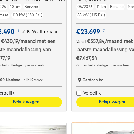
026
10 km
Benzine
05/2026
11 km
Benzine
Man
maat
110 kW ( 150 PK )
85 kW ( 115 PK )
8.490
€23.699
1
1
✓
BTW aftrekbaar
€430,19
/maand
met een
€357,84
/maand
met
f
Vanaf
ste maandaflossing van
laatste maandaflossing v
77,19
€7.467,54
 het volledige cijfervoorbeeld
Ontdek het volledige cijfervoorbeeld
100 Naninne ,
click2move
Cardoen.be
ergelijk
Vergelijk
Bekijk wagen
Bekijk wagen