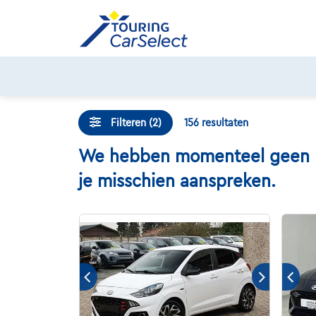
Skip
to
content
Filteren (2)
156
resultaten
We hebben momenteel geen Hyu
je misschien aanspreken.