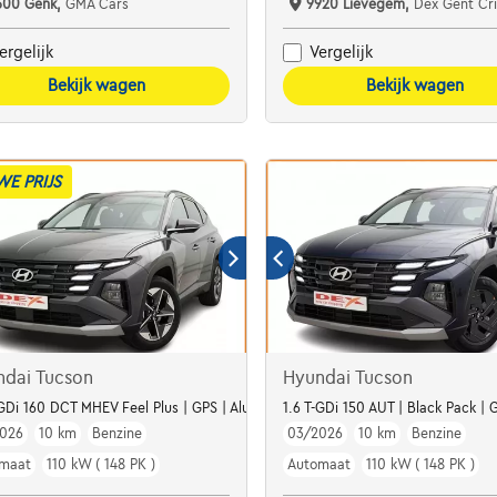
600 Genk,
GMA Cars
9920 Lievegem,
Dex Gent Cr
ergelijk
Vergelijk
Bekijk wagen
Bekijk wagen
WE PRIJS
ndai Tucson
Hyundai Tucson
 CAMERA
-GDi 160 DCT MHEV Feel Plus | GPS | Alu18 | Winter Pack | Camera
1.6 T-GDi 150 AUT | Black Pack |
026
10 km
Benzine
03/2026
10 km
Benzine
maat
110 kW ( 148 PK )
Automaat
110 kW ( 148 PK )