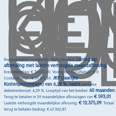
OP,
GE
LE
KO
OO
GE
Contact
info@touringcarselect.be
Koning Albert II-laan 4, B12
1000 Brussel
Lening op
Representatief voorbeeld – Ballonkrediet:
afbetaling met laatste verhoogde maandaflossing
.
Kredietbedrag: € 39.273,60. Voorschot (facultatief): € 0.
JKP (Jaarlijks
Diensten & Oplossingen
Contante prijs : € 39.273,60.
Kostenpercentage) van 6,29 %, vaste
jaarlijkse
Pechverhelping verzekering
60 maanden
debetrentevoet: 6,29 %. Looptijd van het krediet:
.
€ 593,01
Terug te betalen in 59 maandelijkse aflossingen van
.
Financiering
€ 12.375,09
Laatste verhoogde maandelijkse aflossing:
. Totaal
Autoverzekering
terug te betalen bedrag: € 47.362,87.