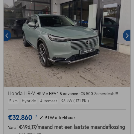
Honda HR-V
HR-V e:HEV 1.5 Advance -€3.500 Zomerdeals!!!
5 km
Hybride
Automaat
96 kW ( 131 PK )
€32.860
1
✓
BTW aftrekbaar
€496,17
/maand
met een laatste maandaflossing
Vanaf