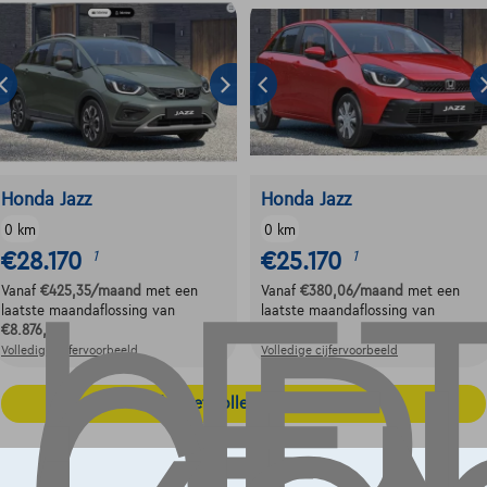
LE
Honda Jazz
Honda Jazz
0 km
0 km
€28.170
€25.170
1
1
Vanaf
€425,35
/maand
met een
Vanaf
€380,06
/maand
met een
laatste maandaflossing van
laatste maandaflossing van
€8.876,35
€7.931,06
Volledige cijfervoorbeeld
Volledige cijfervoorbeeld
Ontdek het volledige aanbod