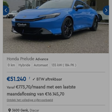
Honda Prelude
Advance
0 km
Hybride
Automaat
135 kW ( 184 PK )
€51.240
1
✓
BTW aftrekbaar
€773,70
/maand
met een laatste
Vanaf
maandaflossing van
€16.145,70
Ontdek het volledige cijfervoorbeeld
3600 Genk,
Diacar