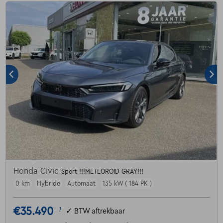
Honda Civic
Sport !!!METEOROID GRAY!!!
0 km
Hybride
Automaat
135 kW ( 184 PK )
€35.490
1
✓
BTW aftrekbaar