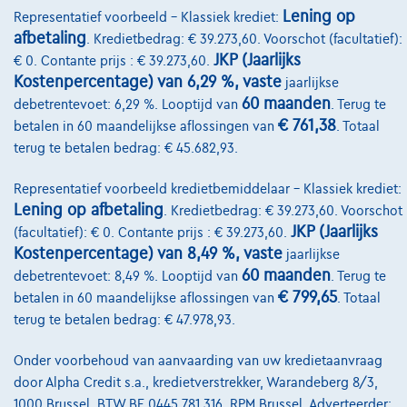
Lease en persoonlijke lease
Lening op
Representatief voorbeeld – Klassiek krediet:
afbetaling
. Kredietbedrag: € 39.273,60. Voorschot (facultatief):
JKP (Jaarlijks
€ 0. Contante prijs : € 39.273,60.
Over Ons
Kostenpercentage) van 6,29 %, vaste
jaarlijkse
Word klant
60 maanden
debetrentevoet: 6,29 %. Looptijd van
. Terug te
€ 761,38
betalen in 60 maandelijkse aflossingen van
. Totaal
Wie zijn we
terug te betalen bedrag: € 45.682,93.
Kwaliteitscharter
Representatief voorbeeld kredietbemiddelaar – Klassiek krediet:
Onze dealers
Lening op afbetaling
. Kredietbedrag: € 39.273,60. Voorschot
JKP (Jaarlijks
(facultatief): € 0. Contante prijs : € 39.273,60.
Onze partners
Kostenpercentage) van 8,49 %, vaste
jaarlijkse
60 maanden
debetrentevoet: 8,49 %. Looptijd van
. Terug te
Onze team
€ 799,65
betalen in 60 maandelijkse aflossingen van
. Totaal
Contact
terug te betalen bedrag: € 47.978,93.
Onder voorbehoud van aanvaarding van uw kredietaanvraag
door Alpha Credit s.a., kredietverstrekker, Warandeberg 8/3,
@2024 TCS Mobility SA/NV Copyright
1000 Brussel, BTW BE 0445.781.316, RPM Brussel. Adverteerder: