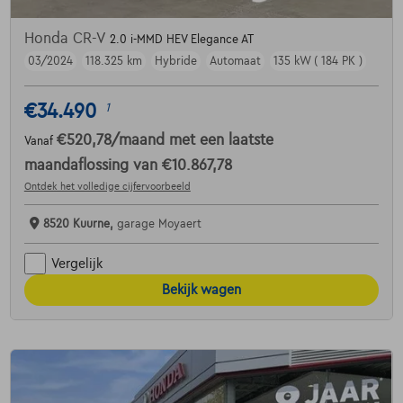
Honda CR-V
2.0 i-MMD HEV Elegance AT
03/2024
118.325 km
Hybride
Automaat
135 kW ( 184 PK )
€34.490
1
€520,78
/maand
met een laatste
Vanaf
maandaflossing van
€10.867,78
Ontdek het volledige cijfervoorbeeld
8520 Kuurne,
garage Moyaert
Vergelijk
Bekijk wagen