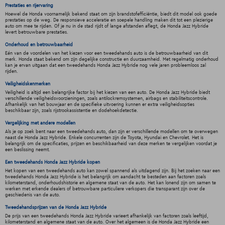
Prestaties en rijervaring
Hoewel de Honda voornamelijk bekend staat om zijn brandstofefficiëntie, biedt dit model ook goede
prestaties op de weg. De responsieve acceleratie en soepele handling maken dit tot een plezierige
auto om mee te rijden. Of je nu in de stad rijdt of lange afstanden aflegt, de Honda Jazz Hybride
levert betrouwbare prestaties.
Onderhoud en betrouwbaarheid
Eén van de voordelen van het kiezen voor een tweedehands auto is de betrouwbaarheid van dit
merk. Honda staat bekend om zijn degelijke constructie en duurzaamheid. Met regelmatig onderhoud
kan je ervan uitgaan dat een tweedehands Honda Jazz Hybride nog vele jaren probleemloos zal
rijden.
Veiligheidskenmerken
Veiligheid is altijd een belangrijke factor bij het kiezen van een auto. De Honda Jazz Hybride biedt
verschillende veiligheidsvoorzieningen, zoals antilockremsystemen, airbags en stabiliteitscontrole.
Afhankelijk van het bouwjaar en de specifieke uitvoering kunnen er extra veiligheidsopties
beschikbaar zijn, zoals rijstrookassistentie en dodehoekdetectie.
Vergelijking met andere modellen
Als je op zoek bent naar een tweedehands auto, dan zijn er verschillende modellen om te overwegen
naast de Honda Jazz Hybride. Enkele concurrenten zijn de Toyota, Hyundai en Chevrolet. Het is
belangrijk om de specificaties, prijzen en beschikbaarheid van deze merken te vergelijken voordat je
een beslissing neemt.
Een tweedehands Honda Jazz Hybride kopen
Het kopen van een tweedehands auto kan zowel spannend als uitdagend zijn. Bij het zoeken naar een
tweedehands Honda Jazz Hybride is het belangrijk om aandacht te besteden aan factoren zoals
kilometerstand, onderhoudshistorie en algemene staat van de auto. Het kan lonend zijn om samen te
werken met erkende dealers of betrouwbare particuliere verkopers die transparant zijn over de
geschiedenis van de auto.
Tweedehandsprijzen van de Honda Jazz Hybride
De prijs van een tweedehands Honda Jazz Hybride varieert afhankelijk van factoren zoals leeftijd,
kilometerstand en algemene staat van de auto. Over het algemeen is de Honda Jazz Hybride een