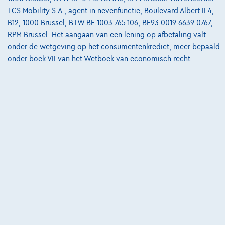
TCS Mobility S.A., agent in nevenfunctie, Boulevard Albert II 4,
Algemene Voorwaarden
B12, 1000 Brussel, BTW BE 1003.765.106, BE93 0019 6639 0767,
Bijstandsvoorwaarden
RPM Brussel. Het aangaan van een lening op afbetaling valt
onder de wetgeving op het consumentenkrediet, meer bepaald
Privacyverklaring
onder boek VII van het Wetboek van economisch recht.
Cookiebeleid
Kwaliteitscharter
Site Map
Login