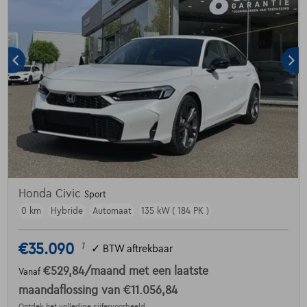
Honda Civic
Sport
0 km
Hybride
Automaat
135 kW ( 184 PK )
€35.090
1
✓
BTW aftrekbaar
€529,84
/maand
met een laatste
Vanaf
maandaflossing van
€11.056,84
Ontdek het volledige cijfervoorbeeld