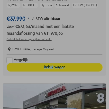
12/2025
12.500 km
Hybride
Automaat
135 kW ( 184 PK )
€37.990
1
✓
BTW aftrekbaar
€573,63
/maand
met een laatste
Vanaf
maandaflossing van
€11.970,63
Ontdek het volledige cijfervoorbeeld
8520 Kuurne,
garage Moyaert
Vergelijk
Bekijk wagen