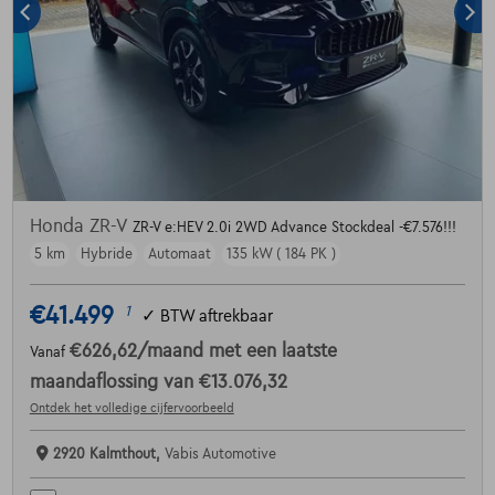
Honda ZR-V
ZR-V e:HEV 2.0i 2WD Advance Stockdeal -€7.576!!!
5 km
Hybride
Automaat
135 kW ( 184 PK )
€41.499
1
✓
BTW aftrekbaar
€626,62
/maand
met een laatste
Vanaf
maandaflossing van
€13.076,32
Ontdek het volledige cijfervoorbeeld
2920 Kalmthout,
Vabis Automotive