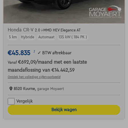
Honda CR-V
2.0 i-MMD HEV Elegance AT
5 km
Hybride
Automaat
135 kW ( 184 PK )
€45.835
1
✓
BTW aftrekbaar
€692,09
/maand
met een laatste
Vanaf
maandaflossing van
€14.442,59
Ontdek het volledige cijfervoorbeeld
8520 Kuurne,
garage Moyaert
Vergelijk
Bekijk wagen