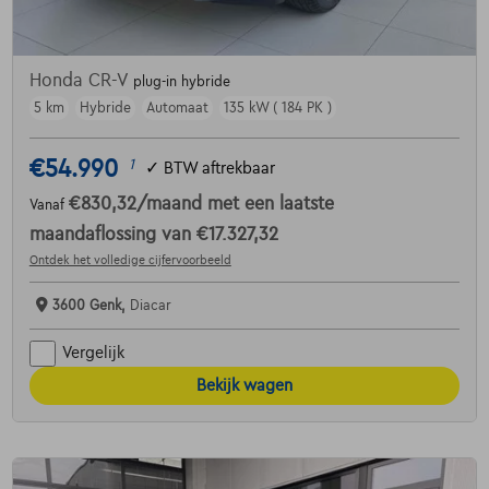
Honda CR-V
plug-in hybride
5 km
Hybride
Automaat
135 kW ( 184 PK )
€54.990
1
✓
BTW aftrekbaar
€830,32
/maand
met een laatste
Vanaf
maandaflossing van
€17.327,32
Ontdek het volledige cijfervoorbeeld
3600 Genk,
Diacar
Vergelijk
Bekijk wagen