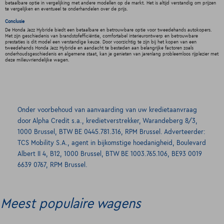
betaalbare optie in vergelijking met andere modellen op de markt. Het is altijd verstandig om prijzen
te vergelijken en eventueel te onderhandelen over de prijs.
Conclusie
De Honda Jazz Hybride biedt een betaalbare en betrouwbare optie voor tweedehands autokopers.
Met zijn geschiedenis van brandstofefficiëntie, comfortabel interieurontwerp en betrouwbare
prestaties is dit model een verstandige keuze. Door voorzichtig te zijn bij het kopen van een
tweedehands Honda Jazz Hybride en aandacht te besteden aan belangrijke factoren zoals
onderhoudsgeschiedenis en algemene staat, kan je genieten van jarenlang probleemloos rijplezier met
deze milieuvriendelijke wagen.
Onder voorbehoud van aanvaarding van uw kredietaanvraag
door Alpha Credit s.a., kredietverstrekker, Warandeberg 8/3,
1000 Brussel, BTW BE 0445.781.316, RPM Brussel. Adverteerder:
TCS Mobility S.A., agent in bijkomstige hoedanigheid, Boulevard
Albert II 4, B12, 1000 Brussel, BTW BE 1003.765.106, BE93 0019
6639 0767, RPM Brussel.
Meest populaire wagens