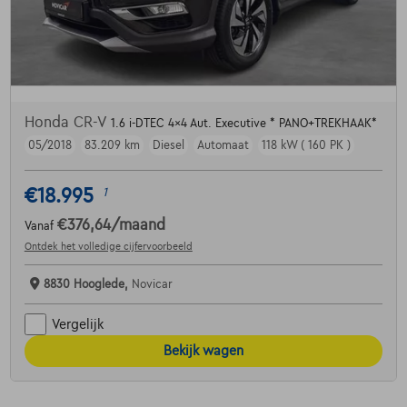
Honda CR-V
1.6 i-DTEC 4x4 Aut. Executive * PANO+TREKHAAK*
05/2018
83.209 km
Diesel
Automaat
118 kW ( 160 PK )
€18.995
1
€376,64
/maand
Vanaf
Ontdek het volledige cijfervoorbeeld
8830 Hooglede,
Novicar
Vergelijk
Bekijk wagen