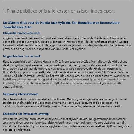
1. Finale publieke prijs alle kosten en taksen inbegrepen.
De Ultieme Gids voor de Honda Jazz Hybride: Een Betaalbare en Betrouwbare
Tweedehands Auto
Introductie van het auto merk
Als je op zoek bent naar een betrouwbare tweedehands auto, dan is de Honda Jazz Hybride zeker
een model om te overwegen. Honda is een gerenommeerd merk dat bekend staat om zijn kwaliteit,
betrouwbaarheid en innovatie. In deze gids nemen we je mee door de geschiedenis, het ontwerp, de
prestaties en nog veel meer aspecten van de Honda Jazz Hybride.
De geschiedenis van het merk
Honda, opgericht door Soichiro Honda in 1946, is een Japanse autofabrikant die wereldwijd bekend
staat om zijn betrouwbare en efficiënte voertuigen. Het bedrijf begon als fabrikant van motorfietsen
en breidde later uit naar de productie van auto's. In 1963 introduceerde Honda zijn eerste auto..
Honda's focus op innovatie heeft geleid tot baanbrekende technologieën zoals VTEC (Variable Valve
Timing and Lift Electronic Control) en het hybride-aandrijfsysteem van de Honda Insight, waarmee het
bedrijf een pionier werd op het gebied van brandstofefficiënte voertuigen. Met een reputatie voor
kwaliteit, innovatie en betrouwbaarheid blijft Honda een van 's werelds meest gerespecteerde
autofabrikanten.
Bespreking interieurontwerp
Het interieurontwerp is comfortabel en functioneel. Met hoogwaardige materialen en ergonomische
stoelen biedt dit model een aangename rijervaring voor zowel bestuurder als passagier. Het
dashboard is modern en overzichtelijk, met intuïtieve bedieningselementen binnen handbereik.
Bespreking van het externe ontwerp
Het externe ontwerp combineert aerodynamica met stijlvolle details. De gestroomlijnde carrosserie
zorgt niet alleen voor een lager brandstofverbruik, maar geeft ook een moderne uitstraling aan dit
model. De Honda Jazz Hybride is verkrijgbaar in verschillende kleuren en heeft een tijdloos design dat
nog steeds relevant is.