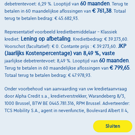
60 maanden
debetrentevoet: 6,29 %. Looptijd van
. Terug te
€ 761,38
betalen in 60 maandelijkse aflossingen van
. Totaal
@2024 TCS Mobility SA/NV Copyright
terug te betalen bedrag: € 45.682,93.
Algemene Voorwaarden
Representatief voorbeeld kredietbemiddelaar – Klassiek
Bijstandsvoorwaarden
Lening op afbetaling
krediet:
. Kredietbedrag: € 39.273,60.
JKP
Voorschot (facultatief): € 0. Contante prijs : € 39.273,60.
Privacyverklaring
(Jaarlijks Kostenpercentage) van 8,49 %, vaste
Cookiebeleid
60 maanden
jaarlijkse debetrentevoet: 8,49 %. Looptijd van
.
€ 799,65
Terug te betalen in 60 maandelijkse aflossingen van
.
Kwaliteitscharter
Totaal terug te betalen bedrag: € 47.978,93.
Site Map
Onder voorbehoud van aanvaarding van uw kredietaanvraag
Login
door Alpha Credit s.a., kredietverstrekker, Warandeberg 8/3,
1000 Brussel, BTW BE 0445.781.316, RPM Brussel. Adverteerder:
TCS Mobility S.A., agent in nevenfunctie, Boulevard Albert II 4,
B12, 1000 Brussel, BTW BE 1003.765.106, BE93 0019 6639 0767,
RPM Brussel. Het aangaan van een lening op afbetaling valt
Sluiten
onder de wetgeving op het consumentenkrediet, meer bepaald