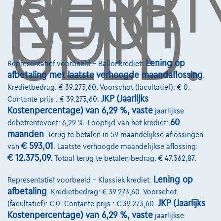
KOST
OOK
GELD.
Autoverzekering
Lease en persoonlijke lease
Over Ons
Lening op
Representatief voorbeeld – Ballonkrediet:
afbetaling met laatste verhoogde maandaflossing
.
Word klant
Kredietbedrag: € 39.273,60. Voorschot (facultatief): € 0.
JKP (Jaarlijks
Contante prijs : € 39.273,60.
Wie zijn we
Kostenpercentage) van 6,29 %, vaste
jaarlijkse
Kwaliteitscharter
60
debetrentevoet: 6,29 %. Looptijd van het krediet:
maanden
. Terug te betalen in 59 maandelijkse aflossingen
Onze dealers
€ 593,01
van
. Laatste verhoogde maandelijkse aflossing:
€ 12.375,09
Onze partners
. Totaal terug te betalen bedrag: € 47.362,87.
Onze team
Lening op
Representatief voorbeeld – Klassiek krediet:
afbetaling
. Kredietbedrag: € 39.273,60. Voorschot
Contact
JKP (Jaarlijks
(facultatief): € 0. Contante prijs : € 39.273,60.
Kostenpercentage) van 6,29 %, vaste
jaarlijkse