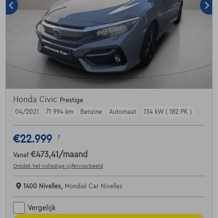
Honda Civic
Prestige
04/2021
71.994 km
Benzine
Automaat
134 kW ( 182 PK )
€22.999
1
€473,41
/maand
Vanaf
Ontdek het volledige cijfervoorbeeld
1400 Nivelles,
Mondial Car Nivelles
Vergelijk