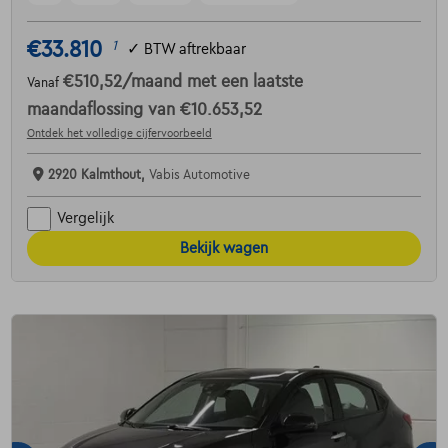
€33.810
1
✓
BTW aftrekbaar
€510,52
/maand
met een laatste
Vanaf
maandaflossing van
€10.653,52
Ontdek het volledige cijfervoorbeeld
2920 Kalmthout,
Vabis Automotive
Vergelijk
Bekijk wagen