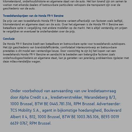
kilometerstand, onderhoudshistorie en algemene staat van de auto. Het kan lonend zijn om samen te
werken met erkende dealers of betrouwbare particuliere verkopers die transparant zijn over de
geschiedenis van de auto.
Tweedehandsprijzen van de Honda FR-V Benzine
De prijs van een tweedehands Honda FR-V Benzine varieert afhankelijk van factoren zoals leeftijd,
kilometerstand en algemene staat van de auto. Over het algemeen is de Honda FR-V Benzine een
betaalbare optie in vergelijking met andere modellen op de markt. Het is altijd verstandig om prijzen
te vergelijken en eventueel te onderhandelen over de prijs.
Conclusie
De Honda FR-V Benzine biedt een betaalbare en betrouwbare optie voor tweedehands autokopers.
Met zijn geschiedenis van brandstofefficiëntie, comfortabel interieurontwerp en betrouwbare
prestaties is dit model een verstandige keuze. Door voorzichtig te zijn bij het kopen van een
tweedehands Honda FR-V Benzine en aandacht te besteden aan belangrijke factoren zoals
onderhoudsgeschiedenis en algemene staat, kan je genieten van jarenlang probleemloos rijplezier met
deze milieuvriendelijke wagen.
Onder voorbehoud van aanvaarding van uw kredietaanvraag
door Alpha Credit s.a., kredietverstrekker, Warandeberg 8/3,
1000 Brussel, BTW BE 0445.781.316, RPM Brussel. Adverteerder:
TCS Mobility S.A., agent in bijkomstige hoedanigheid, Boulevard
Albert II 4, B12, 1000 Brussel, BTW BE 1003.765.106, BE93 0019
6639 0767, RPM Brussel.