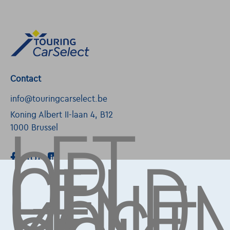
Contact
LET
info@touringcarselect.be
OP,
Koning Albert II-laan 4, B12
1000 Brussel
GELD
LENE
Diensten & Oplossingen
Pechverhelping verzekering
Financiering