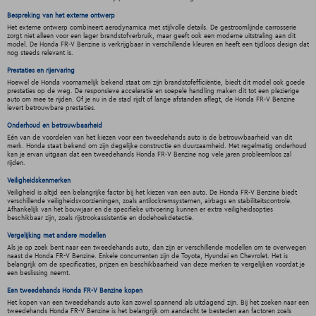
Bespreking van het externe ontwerp
Het externe ontwerp combineert aerodynamica met stijlvolle details. De gestroomlijnde carrosserie
zorgt niet alleen voor een lager brandstofverbruik, maar geeft ook een moderne uitstraling aan dit
model. De Honda FR-V Benzine is verkrijgbaar in verschillende kleuren en heeft een tijdloos design dat
nog steeds relevant is.
Prestaties en rijervaring
Hoewel de Honda voornamelijk bekend staat om zijn brandstofefficiëntie, biedt dit model ook goede
prestaties op de weg. De responsieve acceleratie en soepele handling maken dit tot een plezierige
auto om mee te rijden. Of je nu in de stad rijdt of lange afstanden aflegt, de Honda FR-V Benzine
levert betrouwbare prestaties.
Onderhoud en betrouwbaarheid
Eén van de voordelen van het kiezen voor een tweedehands auto is de betrouwbaarheid van dit
merk. Honda staat bekend om zijn degelijke constructie en duurzaamheid. Met regelmatig onderhoud
kan je ervan uitgaan dat een tweedehands Honda FR-V Benzine nog vele jaren probleemloos zal
rijden.
Veiligheidskenmerken
Veiligheid is altijd een belangrijke factor bij het kiezen van een auto. De Honda FR-V Benzine biedt
verschillende veiligheidsvoorzieningen, zoals antilockremsystemen, airbags en stabiliteitscontrole.
Afhankelijk van het bouwjaar en de specifieke uitvoering kunnen er extra veiligheidsopties
beschikbaar zijn, zoals rijstrookassistentie en dodehoekdetectie.
Vergelijking met andere modellen
Als je op zoek bent naar een tweedehands auto, dan zijn er verschillende modellen om te overwegen
naast de Honda FR-V Benzine. Enkele concurrenten zijn de Toyota, Hyundai en Chevrolet. Het is
belangrijk om de specificaties, prijzen en beschikbaarheid van deze merken te vergelijken voordat je
een beslissing neemt.
Een tweedehands Honda FR-V Benzine kopen
Het kopen van een tweedehands auto kan zowel spannend als uitdagend zijn. Bij het zoeken naar een
tweedehands Honda FR-V Benzine is het belangrijk om aandacht te besteden aan factoren zoals