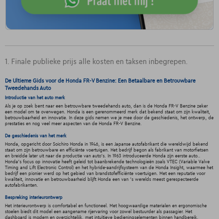
1. Finale publieke prijs alle kosten en taksen inbegrepen.
De Ultieme Gids voor de Honda FR-V Benzine: Een Betaalbare en Betrouwbare
Tweedehands Auto
Introductie van het auto merk
Als je op zoek bent naar een betrouwbare tweedehands auto, dan is de Honda FR-V Benzine zeker
een model om te overwegen. Honda is een gerenommeerd merk dat bekend staat om zijn kwaliteit,
betrouwbaarheid en innovatie. In deze gids nemen we je mee door de geschiedenis, het ontwerp, de
prestaties en nog veel meer aspecten van de Honda FR-V Benzine.
De geschiedenis van het merk
Honda, opgericht door Soichiro Honda in 1946, is een Japanse autofabrikant die wereldwijd bekend
staat om zijn betrouwbare en efficiënte voertuigen. Het bedrijf begon als fabrikant van motorfietsen
en breidde later uit naar de productie van auto's. In 1963 introduceerde Honda zijn eerste auto..
Honda's focus op innovatie heeft geleid tot baanbrekende technologieën zoals VTEC (Variable Valve
Timing and Lift Electronic Control) en het hybride-aandrijfsysteem van de Honda Insight, waarmee het
bedrijf een pionier werd op het gebied van brandstofefficiënte voertuigen. Met een reputatie voor
kwaliteit, innovatie en betrouwbaarheid blijft Honda een van 's werelds meest gerespecteerde
autofabrikanten.
Bespreking interieurontwerp
Het interieurontwerp is comfortabel en functioneel. Met hoogwaardige materialen en ergonomische
stoelen biedt dit model een aangename rijervaring voor zowel bestuurder als passagier. Het
dashboard is modern en overzichtelijk, met intuïtieve bedieningselementen binnen handbereik.