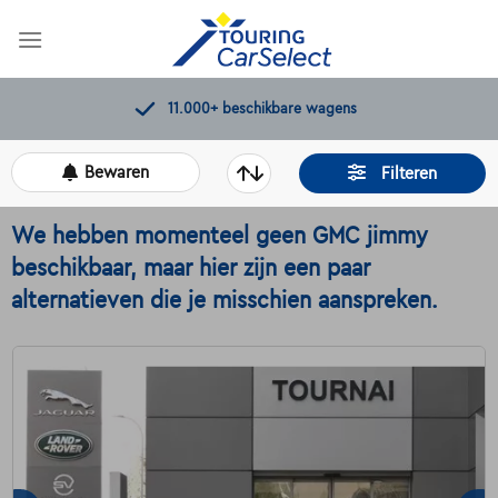
Skip
to
content
11.000+
beschikbare wagens
Bewaren
Filteren
We hebben momenteel geen GMC jimmy
beschikbaar, maar hier zijn een paar
alternatieven die je misschien aanspreken.