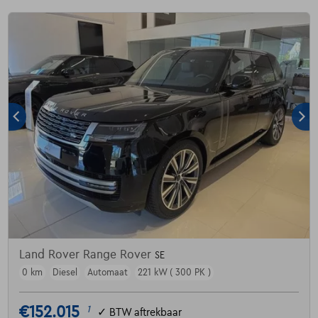
Land Rover Range Rover
SE
0 km
Diesel
Automaat
221 kW ( 300 PK )
€152.015
1
✓
BTW aftrekbaar