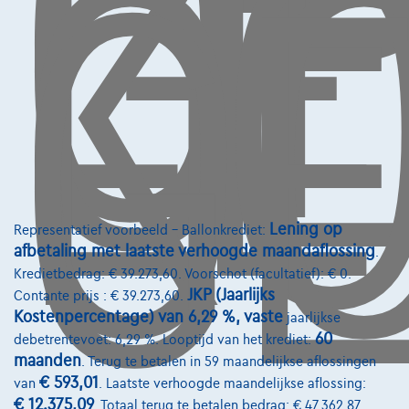
LE
OP
G
L
K
O
GE
€1.938,93
/maand
met een laatste
Vanaf
maandaflossing van
€40.461,93
Ontdek het volledige cijfervoorbeeld
1731 Zellik,
Lotus Brussels
Vergelijk
Bekijk wagen
Lening op
Representatief voorbeeld – Ballonkrediet:
afbetaling met laatste verhoogde maandaflossing
.
Kredietbedrag: € 39.273,60. Voorschot (facultatief): € 0.
JKP (Jaarlijks
Contante prijs : € 39.273,60.
Kostenpercentage) van 6,29 %, vaste
jaarlijkse
60
debetrentevoet: 6,29 %. Looptijd van het krediet:
maanden
. Terug te betalen in 59 maandelijkse aflossingen
€ 593,01
van
. Laatste verhoogde maandelijkse aflossing:
€ 12.375,09
. Totaal terug te betalen bedrag: € 47.362,87.