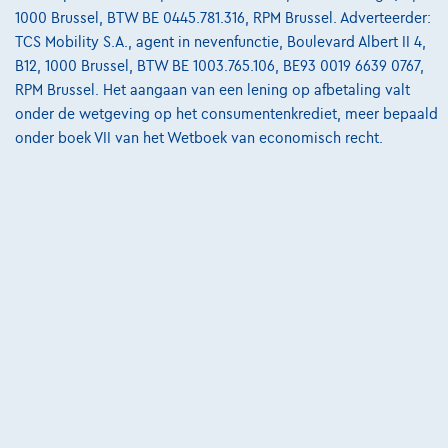
Bekijk wagen
1000 Brussel, BTW BE 0445.781.316, RPM Brussel. Adverteerder:
TCS Mobility S.A., agent in nevenfunctie, Boulevard Albert II 4,
B12, 1000 Brussel, BTW BE 1003.765.106, BE93 0019 6639 0767,
RPM Brussel. Het aangaan van een lening op afbetaling valt
onder de wetgeving op het consumentenkrediet, meer bepaald
onder boek VII van het Wetboek van economisch recht.
Ford Mustang Mach-E
Extended Range 99kWh AWD DEMO*GPS*TOIT PANO*CUIR*JA19*