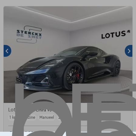
Lotus Emira
Emira V6 SE
1 km
Benzine
Manueel
298 kW ( 405 PK )
€128.410
1
✓
BTW aftrekbaar