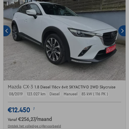
Mazda CX-3
1.8 Diesel 116cv 6vit SKYACTIV-D 2WD Skycruise
08/2019
123.027 km
Diesel
Manueel
85 kW ( 116 PK )
€12.450
1
€256,27
/maand
Vanaf
Ontdek het volledige cijfervoorbeeld