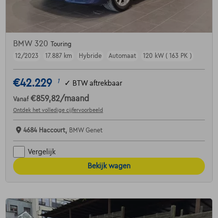
BMW 320
Touring
12/2023
17.887 km
Hybride
Automaat
120 kW ( 163 PK )
€42.229
1
✓
BTW aftrekbaar
€859,82
/maand
Vanaf
Ontdek het volledige cijfervoorbeeld
4684 Haccourt,
BMW Genet
Vergelijk
Bekijk wagen