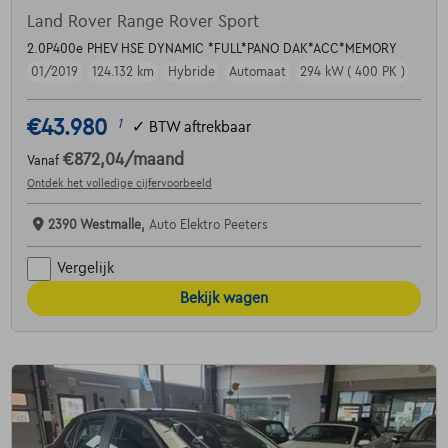
Land Rover Range Rover Sport
2.0P400e PHEV HSE DYNAMIC *FULL*PANO DAK*ACC*MEMORY
01/2019
124.132 km
Hybride
Automaat
294 kW ( 400 PK )
€43.980
1
✓
BTW aftrekbaar
€872,04
/maand
Vanaf
Ontdek het volledige cijfervoorbeeld
2390 Westmalle,
Auto Elektro Peeters
Vergelijk
Bekijk wagen