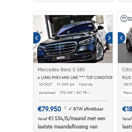
Mercedes-Benz S 580
Citr
e LONG PHEV AMG LINE *** TOP CONDITION ***
PLUS
10/2021
73.000 km
Hybride
08/2
Automaat
270 kW ( 367 PK )
Manu
€79.950
€18
1
✓
BTW aftrekbaar
€1.534,15
/maand
met een
Vanaf
Vana
laatste maandaflossing van
laat