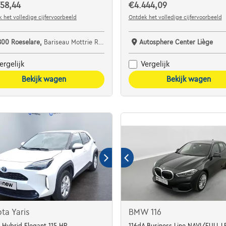
58,44
€4.444,09
 het volledige cijfervoorbeeld
Ontdek het volledige cijfervoorbeeld
800 Roeselare,
Bariseau Mottrie Roeselare Noord
Autosphere Center Liège
ergelijk
Vergelijk
Bekijk wagen
Bekijk wagen
ta Yaris
BMW 116
 Hybrid Elegant 115 HP
116dA Business Line NAVI/FULL 