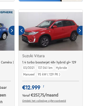
Suzuki Vitara
 | Caméra | Capteurs Ar | Clim auto
1.4 turbo boosterjet 48v hybrid gl+ 129
03/2021
137.041 km
Hybride
Manueel
95 kW ( 129 PK )
€12.999
1
baar
een
€257,75
/maand
Vanaf
Ontdek het volledige cijfervoorbeeld
an