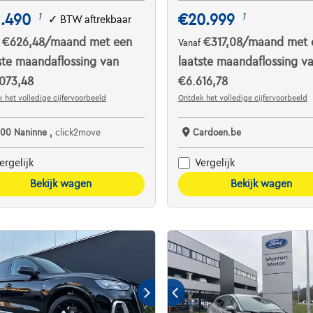
1.490
€20.999
1
1
✓
BTW aftrekbaar
€626,48
/maand
met een
€317,08
/maand
met 
f
Vanaf
ste maandaflossing van
laatste maandaflossing v
073,48
€6.616,78
 het volledige cijfervoorbeeld
Ontdek het volledige cijfervoorbeeld
100 Naninne ,
click2move
Cardoen.be
ergelijk
Vergelijk
Bekijk wagen
Bekijk wagen