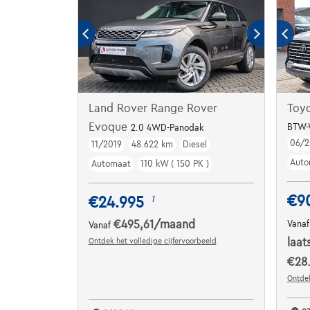
Land Rover Range Rover
Toyo
Evoque
BTW-
2.0 4WD-Panodak
06/2
11/2019
48.622 km
Diesel
Auto
Automaat
110 kW ( 150 PK )
€9
€24.995
1
€495,61
/maand
Vana
Vanaf
Ontdek het volledige cijfervoorbeeld
laat
€28
Ontdek