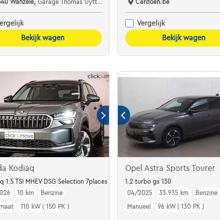
340 Wanzele,
Garage Thomas Uyttendaele
Cardoen.be
ergelijk
Vergelijk
Bekijk wagen
Bekijk wagen
da Kodiaq
Opel Astra Sports Tourer
 | Attelage |
q 1.5 TSI MHEV DSG Selection 7places Incl. Matrix LED - JA 18" Mazano - Win
1.2 turbo gs 130
026
10 km
Benzine
04/2025
33.935 km
Benzine
maat
110 kW ( 150 PK )
Manueel
96 kW ( 130 PK )