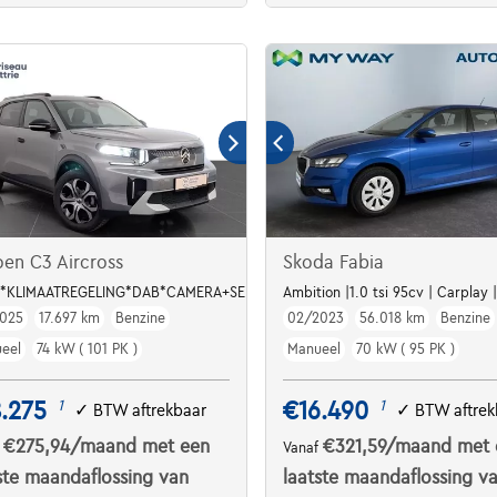
oen C3 Aircross
Skoda Fabia
 *KLIMAATREGELING*DAB*CAMERA+SENSOREN*CRUISE CONTROL*
Ambition |1.0 tsi 95cv | Carplay
025
17.697 km
Benzine
02/2023
56.018 km
Benzine
eel
74 kW ( 101 PK )
Manueel
70 kW ( 95 PK )
.275
€16.490
1
1
✓
BTW aftrekbaar
✓
BTW aftrek
€275,94
/maand
met een
€321,59
/maand
met 
f
Vanaf
ste maandaflossing van
laatste maandaflossing v