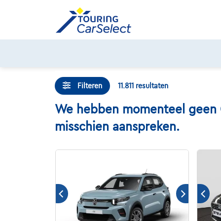
Skip
to
content
Filteren
11.811
resultaten
We hebben momenteel geen GAZ
misschien aanspreken.