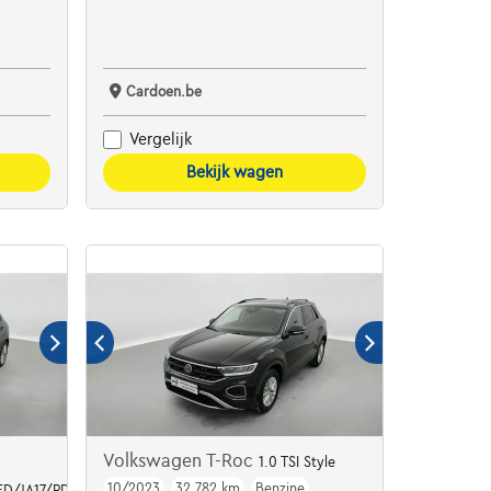
Cardoen.be
Vergelijk
Bekijk wagen
Volkswagen T-Roc
1.0 TSI Style
10/2023
32.782 km
Benzine
LED/JA17/PDC AV AR