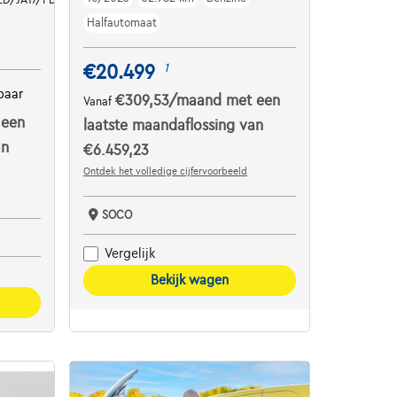
Halfautomaat
€20.499
1
baar
€309,53
/maand
met een
Vanaf
 een
laatste maandaflossing van
an
€6.459,23
Ontdek het volledige cijfervoorbeeld
SOCO
Vergelijk
Bekijk wagen