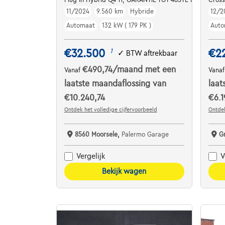
11/2024
9.560 km
Hybride
12/2
Automaat
132 kW ( 179 PK )
Auto
€32.500
€2
1
✓
BTW aftrekbaar
€490,74
/maand
met een
Vanaf
Vana
laatste maandaflossing van
laat
€10.240,74
€6.1
Ontdek het volledige cijfervoorbeeld
Ontdek
8560 Moorsele,
Palermo Garage
G
Vergelijk
V
Bekijk wagen