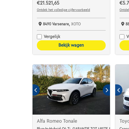
€21.521,65
€5.7
Ontdek het volledige cijfervoorbeeld
Ontdek
8490 Varsenare,
XOTO
8
Vergelijk
V
Bekijk wagen
Alfa Romeo Tonale
Toyo
Plug-In-Hybrid Q4 Ti, GARANTIE TOT 48STE MAAND
Cross