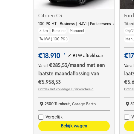
Citroen C3
Ford
100 PK MT | Business | NAVI | Parkeersens. a | Airco | Ap
Titan
5 km
Benzine
Manueel
03/2
74 kW ( 100 PK )
Manu
€18.910
€17
1
✓
BTW aftrekbaar
€285,53
/maand
met een
Vanaf
Vana
laatste maandaflossing van
laat
€5.958,53
€5.6
Ontdek het volledige cijfervoorbeeld
Ontdek
2300 Turnhout,
Garage Barto
5
Vergelijk
V
Bekijk wagen