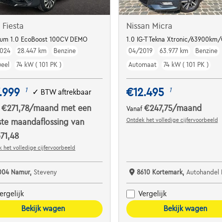
 Fiesta
Nissan Micra
ple Carplay | Cruise contr. | ...
ium 1.0 EcoBoost 100CV DEMO
1.0 IG-T Tekna Xtronic/63900km
024
28.447 km
Benzine
04/2019
63.977 km
Benzine
eel
74 kW ( 101 PK )
Automaat
74 kW ( 101 PK )
.999
€12.495
1
1
✓
BTW aftrekbaar
€271,78
/maand
met een
€247,75
/maand
f
Vanaf
Ontdek het volledige cijfervoorbeeld
ste maandaflossing van
71,48
 het volledige cijfervoorbeeld
004 Namur,
Steveny
8610 Kortemark,
Autohandel Be
ergelijk
Vergelijk
Bekijk wagen
Bekijk wagen