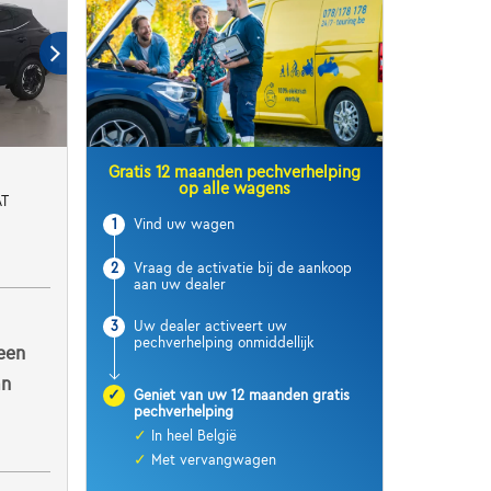
Gratis 12 maanden pechverhelping
op alle wagens
AT
1
Vind uw wagen
2
Vraag de activatie bij de aankoop
aan uw dealer
3
Uw dealer activeert uw
pechverhelping onmiddellijk
een
an
✓
Geniet van uw 12 maanden gratis
pechverhelping
✓
In heel België
✓
Met vervangwagen