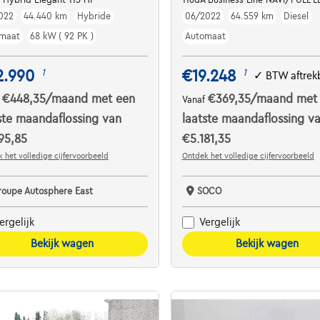
022
44.440 km
Hybride
06/2022
64.559 km
Diesel
maat
68 kW ( 92 PK )
Automaat
2.990
€19.248
1
1
✓
BTW aftrek
€448,35
/maand
met een
€369,35
/maand
met
f
Vanaf
ste maandaflossing van
laatste maandaflossing v
95,85
€5.181,35
 het volledige cijfervoorbeeld
Ontdek het volledige cijfervoorbeeld
roupe Autosphere East
SOCO
ergelijk
Vergelijk
Bekijk wagen
Bekijk wagen