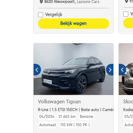
9
8620 Nieuwpoort,
Lazoore Cars
V
Vergelijk
Bekijk wagen
Volkswagen Tiguan
Sko
R-Line | 1.5 ETSI 150CH | Boite auto | Caméra | Carplay
Kodia
04/2024
21.665 km
Benzine
05/2
Automaat
110 kW ( 150 PK )
Auto