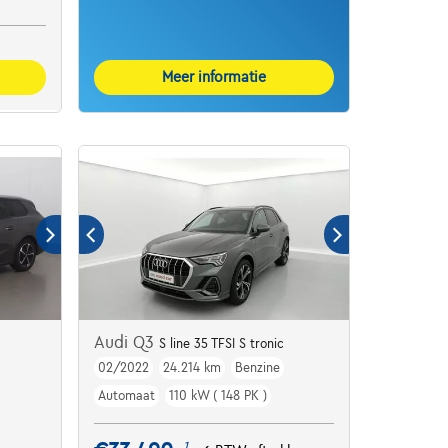
Meer informatie
Audi Q3
S line 35 TFSI S tronic
02/2022
24.214 km
Benzine
ter Pack - Privacy G
Automaat
110 kW ( 148 PK )
1