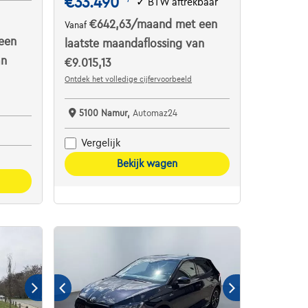
€33.490
✓
BTW aftrekbaar
€642,63
/maand
met een
Vanaf
een
laatste maandaflossing van
an
€9.015,13
Ontdek het volledige cijfervoorbeeld
5100 Namur,
Automaz24
Vergelijk
Bekijk wagen