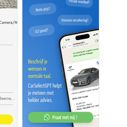
/Camera/Navi/Cruise/Clima/Led...
ernaert