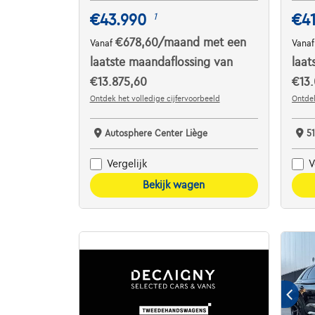
€43.990
€4
1
€678,60
/maand
met een
Vanaf
Vana
laatste maandaflossing van
laat
€13.875,60
€13.
Ontdek het volledige cijfervoorbeeld
Ontdek
Autosphere Center Liège
5
Vergelijk
V
Bekijk wagen