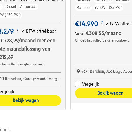
m
Diesel
Automaat
Manueel
92 kW ( 125 PK )
kW ( 170 PK )
€14.990
1
✓
BTW aftrek
8.279
1
✓
BTW aftrekbaar
€308,55
/maand
Vanaf
€728,99
/maand
met een
Ontdek het volledige cijfervoorbeeld
f
ste maandaflossing van
212,69
 het volledige cijfervoorbeeld
4671 Barchon,
JLR Liège Auto
110 Rotselaar,
Garage Vanderborght Rotselaar
Vergelijk
ergelijk
Bekijk wagen
Bekijk wagen
repen.