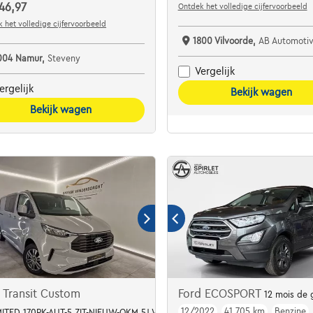
46,97
Ontdek het volledige cijfervoorbeeld
 het volledige cijfervoorbeeld
1800 Vilvoorde,
AB Automotive V
004 Namur,
Steveny
Vergelijk
ergelijk
Bekijk wagen
Bekijk wagen
 Transit Custom
Ford ECOSPORT
12 mois de 
12/2022
41.705 km
Benzine
IMITED 170PK-AUT-5 ZIT-NIEUW-OKM 5J WAARBORG!