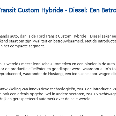
Transit Custom Hybride - Diesel: Een Be
ands auto, dan is de Ford Transit Custom Hybride - Diesel zeker 
end staat om zijn kwaliteit en betrouwbaarheid. Met de introductie
 in het compacte segment.
an 's werelds meest iconische automerken en een pionier in de auto-
or de productie efficiënter en goedkoper werd, waardoor auto's to
geproduceerd, waaronder de Mustang, een iconische sportwagen die
 ontwikkeling van innovatieve technologieën, zoals de introductie 
ord ook een erfenis opgebouwd in andere sectoren, zoals vrachtwage
oedrijk en gerespecteerd automerk over de hele wereld.