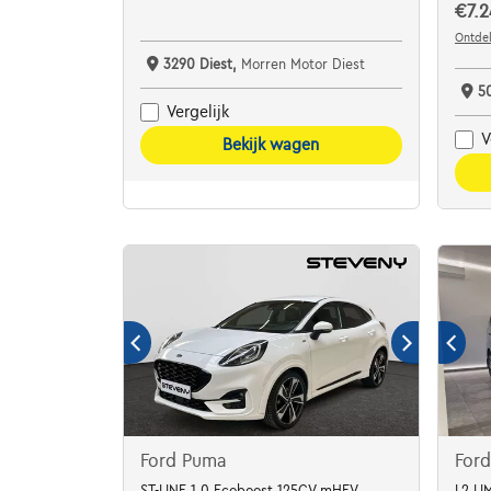
€7.2
Ontdek
3290 Diest,
Morren Motor Diest
5
Vergelijk
V
Bekijk wagen
Ford Puma
Ford
ST-LINE 1.0 Ecoboost 125CV mHEV
L2 L