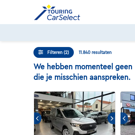
Skip
to
content
Gratis 
Filteren (2)
11.840
resultaten
We hebben momenteel geen For
die je misschien aanspreken.