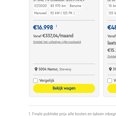
07/2020
83.970 km
Benzine
10 k
Manueel
92 kW ( 125 PK )
125 
€16.998
€4
1
€337,04
/maand
Vanaf
Vana
Ontdek het volledige cijfervoorbeeld
laat
€15.
Ontdek
5004 Namur,
Steveny
3
Vergelijk
V
Bekijk wagen
1. Finale publieke prijs alle kosten en taksen inbeg