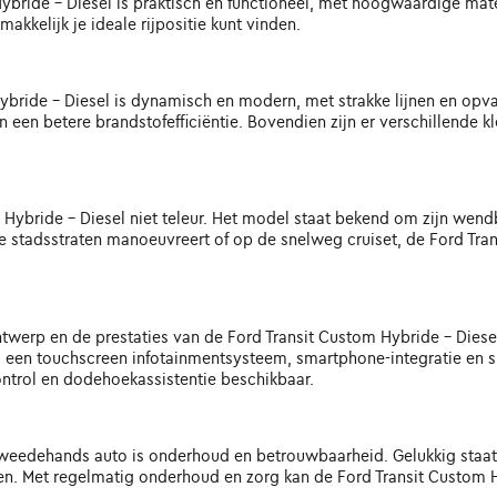
Hybride - Diesel is praktisch en functioneel, met hoogwaardige ma
akkelijk je ideale rijpositie kunt vinden.
bride - Diesel is dynamisch en modern, met strakke lijnen en opvall
 een betere brandstofefficiëntie. Bovendien zijn er verschillende k
om Hybride - Diesel niet teleur. Het model staat bekend om zijn we
ke stadsstraten manoeuvreert of op de snelweg cruiset, de Ford Tran
ntwerp en de prestaties van de Ford Transit Custom Hybride - Dies
 een touchscreen infotainmentsysteem, smartphone-integratie en sp
ontrol en dodehoekassistentie beschikbaar.
tweedehands auto is onderhoud en betrouwbaarheid. Gelukkig staat
n. Met regelmatig onderhoud en zorg kan de Ford Transit Custom H