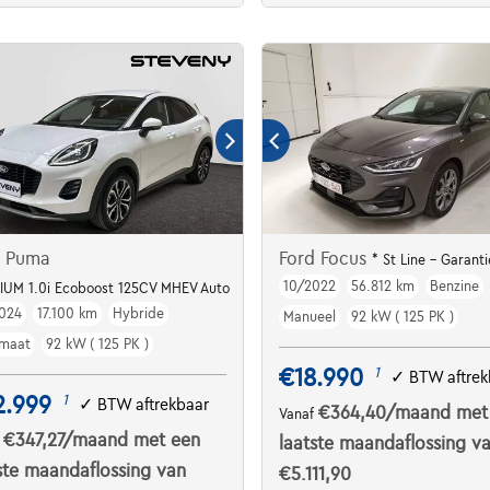
d Puma
Ford Focus
* St Line - Garanti
10/2022
56.812 km
Benzine
IUM 1.0i Ecoboost 125CV MHEV Auto
024
17.100 km
Hybride
Manueel
92 kW ( 125 PK )
maat
92 kW ( 125 PK )
€18.990
1
✓
BTW aftrek
2.999
1
✓
BTW aftrekbaar
€364,40
/maand
met
Vanaf
€347,27
/maand
met een
f
laatste maandaflossing v
ste maandaflossing van
€5.111,90