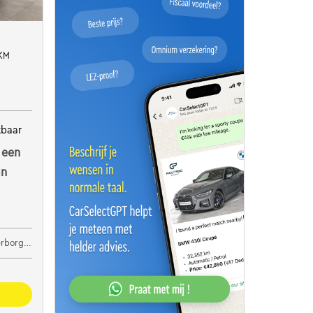
KM
kbaar
 een
an
Rotselaar