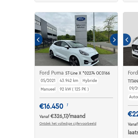
Ford Puma
For
ST-Line X *02274 OC0166
05/2021
43.942 km
Hybride
TITAN
09/2
Manueel
92 kW ( 125 PK )
Auto
€16.450
1
€2
€326,17
/maand
Vanaf
Ontdek het volledige cijfervoorbeeld
Vana
laat