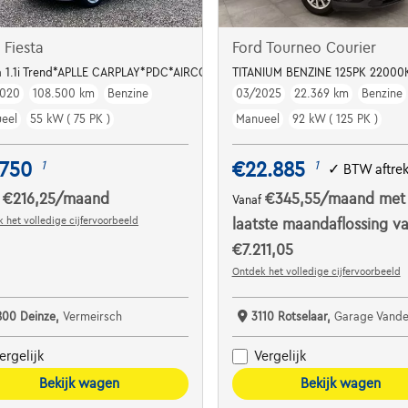
 Fiesta
Ford Tourneo Courier
ta 1.1i Trend*APLLE CARPLAY*PDC*AIRCO**VERSCHILLENDE OP STOCK**
TITANIUM BENZINE 125PK 22000
2020
108.500 km
Benzine
03/2025
22.369 km
Benzine
eel
55 kW ( 75 PK )
Manueel
92 kW ( 125 PK )
.750
€22.885
1
1
✓
BTW aftre
€216,25
/maand
€345,55
/maand
met
f
Vanaf
 het volledige cijfervoorbeeld
laatste maandaflossing v
€7.211,05
Ontdek het volledige cijfervoorbeeld
800 Deinze,
Vermeirsch
3110 Rotselaar,
Garage Vanderborght 
ergelijk
Vergelijk
Bekijk wagen
Bekijk wagen