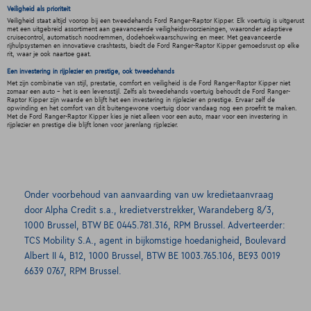
Veiligheid als prioriteit
Veiligheid staat altijd voorop bij een tweedehands Ford Ranger-Raptor Kipper. Elk voertuig is uitgerust
met een uitgebreid assortiment aan geavanceerde veiligheidsvoorzieningen, waaronder adaptieve
cruisecontrol, automatisch noodremmen, dodehoekwaarschuwing en meer. Met geavanceerde
rijhulpsystemen en innovatieve crashtests, biedt de Ford Ranger-Raptor Kipper gemoedsrust op elke
rit, waar je ook naartoe gaat.
Een investering in rijplezier en prestige, ook tweedehands
Met zijn combinatie van stijl, prestatie, comfort en veiligheid is de Ford Ranger-Raptor Kipper niet
zomaar een auto - het is een levensstijl. Zelfs als tweedehands voertuig behoudt de Ford Ranger-
Raptor Kipper zijn waarde en blijft het een investering in rijplezier en prestige. Ervaar zelf de
opwinding en het comfort van dit buitengewone voertuig door vandaag nog een proefrit te maken.
Met de Ford Ranger-Raptor Kipper kies je niet alleen voor een auto, maar voor een investering in
rijplezier en prestige die blijft lonen voor jarenlang rijplezier.
Onder voorbehoud van aanvaarding van uw kredietaanvraag
door Alpha Credit s.a., kredietverstrekker, Warandeberg 8/3,
1000 Brussel, BTW BE 0445.781.316, RPM Brussel. Adverteerder:
TCS Mobility S.A., agent in bijkomstige hoedanigheid, Boulevard
Albert II 4, B12, 1000 Brussel, BTW BE 1003.765.106, BE93 0019
6639 0767, RPM Brussel.