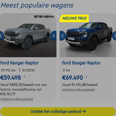
Meest populaire wagens
NIEUWE PRIJS
Ford Ranger-Raptor
Ford Ranger-Raptor
|
29.912 km
01/2025
0 km
€59.498
€69.490
1
1
Vanaf
€898,39
/maand
met een
Vanaf
€1.414,88
/maand
laatste maandaflossing van
Volledige cijfervoorbeeld
€18.747,79
Volledige cijfervoorbeeld
Ontdek het volledige aanbod