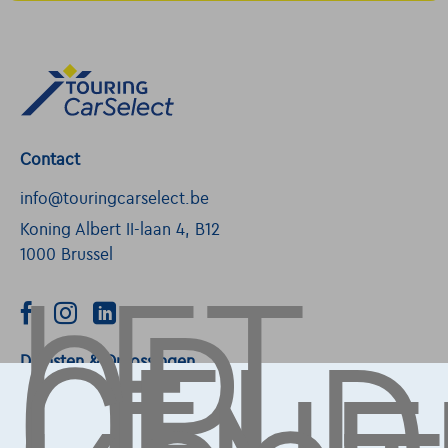
Contact
info@touringcarselect.be
LET
Koning Albert II-laan 4, B12
OP,
1000 Brussel
Diensten & Oplossingen
Pechverhelping verzekering
Financiering