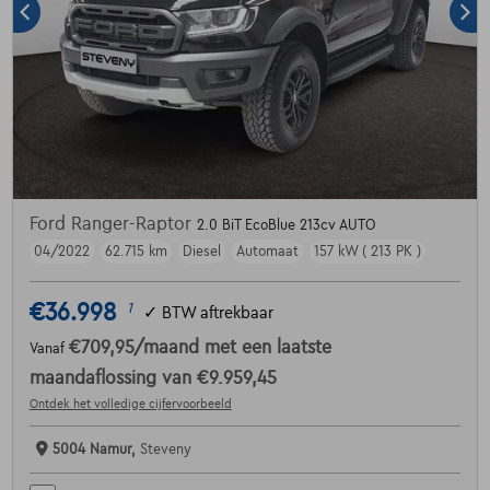
Ford Ranger-Raptor
2.0 BiT EcoBlue 213cv AUTO
04/2022
62.715 km
Diesel
Automaat
157 kW ( 213 PK )
€36.998
1
✓
BTW aftrekbaar
€709,95
/maand
met een laatste
Vanaf
maandaflossing van
€9.959,45
Ontdek het volledige cijfervoorbeeld
5004 Namur,
Steveny