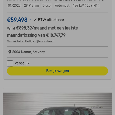
01/2025
29.912 km
Diesel
Automaat
154 kW ( 209 PK )
€59.498
1
✓
BTW aftrekbaar
€898,39
/maand
met een laatste
Vanaf
maandaflossing van
€18.747,79
Ontdek het volledige cijfervoorbeeld
5004 Namur,
Steveny
Vergelijk
Bekijk wagen