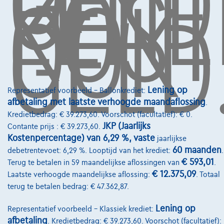
GELD
LENE
KOST
OOK
GELD
Autoverzekering
Lease en persoonlijke lease
Over Ons
Word klant
Lening op
Representatief voorbeeld – Ballonkrediet:
afbetaling met laatste verhoogde maandaflossing
.
Wie zijn we
Kredietbedrag: € 39.273,60. Voorschot (facultatief): € 0.
Kwaliteitscharter
JKP (Jaarlijks
Contante prijs : € 39.273,60.
Kostenpercentage) van 6,29 %, vaste
jaarlijkse
Onze dealers
60 maanden
debetrentevoet: 6,29 %. Looptijd van het krediet:
.
€ 593,01
Terug te betalen in 59 maandelijkse aflossingen van
.
Onze partners
€ 12.375,09
Laatste verhoogde maandelijkse aflossing:
. Totaal
Onze team
terug te betalen bedrag: € 47.362,87.
Contact
Lening op
Representatief voorbeeld – Klassiek krediet:
afbetaling
. Kredietbedrag: € 39.273,60. Voorschot (facultatief):