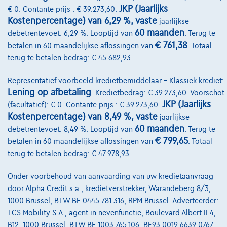
JKP (Jaarlijks
€ 0. Contante prijs : € 39.273,60.
Kostenpercentage) van 6,29 %, vaste
jaarlijkse
@2024 TCS Mobility SA/NV Copyright
60 maanden
debetrentevoet: 6,29 %. Looptijd van
. Terug te
Algemene Voorwaarden
€ 761,38
betalen in 60 maandelijkse aflossingen van
. Totaal
terug te betalen bedrag: € 45.682,93.
Bijstandsvoorwaarden
Representatief voorbeeld kredietbemiddelaar – Klassiek krediet:
Privacyverklaring
Lening op afbetaling
. Kredietbedrag: € 39.273,60. Voorschot
Cookiebeleid
JKP (Jaarlijks
(facultatief): € 0. Contante prijs : € 39.273,60.
Kostenpercentage) van 8,49 %, vaste
jaarlijkse
Kwaliteitscharter
60 maanden
debetrentevoet: 8,49 %. Looptijd van
. Terug te
€ 799,65
betalen in 60 maandelijkse aflossingen van
. Totaal
Site Map
terug te betalen bedrag: € 47.978,93.
Login
Onder voorbehoud van aanvaarding van uw kredietaanvraag
door Alpha Credit s.a., kredietverstrekker, Warandeberg 8/3,
1000 Brussel, BTW BE 0445.781.316, RPM Brussel. Adverteerder:
TCS Mobility S.A., agent in nevenfunctie, Boulevard Albert II 4,
B12, 1000 Brussel, BTW BE 1003.765.106, BE93 0019 6639 0767,