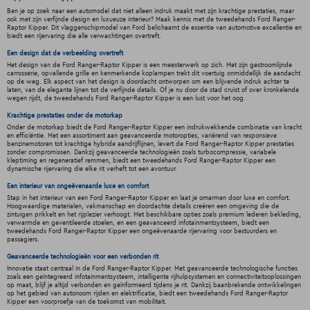
Ben je op zoek naar een automodel dat niet alleen indruk maakt met zijn krachtige prestaties, maar
ook met zijn verfijnde design en luxueuze interieur? Maak kennis met de tweedehands Ford Ranger-
Raptor Kipper. Dit vlaggenschipmodel van Ford belichaamt de essentie van automotive excellentie en
biedt een rijervaring die alle verwachtingen overtreft.
Een design dat de verbeelding overtreft
Het design van de Ford Ranger-Raptor Kipper is een meesterwerk op zich. Met zijn gestroomlijnde
carrosserie, opvallende grille en kenmerkende koplampen trekt dit voertuig onmiddellijk de aandacht
op de weg. Elk aspect van het design is doordacht ontworpen om een blijvende indruk achter te
laten, van de elegante lijnen tot de verfijnde details. Of je nu door de stad cruist of over kronkelende
wegen rijdt, de tweedehands Ford Ranger-Raptor Kipper is een lust voor het oog.
Krachtige prestaties onder de motorkap
Onder de motorkap biedt de Ford Ranger-Raptor Kipper een indrukwekkende combinatie van kracht
en efficiëntie. Met een assortiment aan geavanceerde motoropties, variërend van responsieve
benzinemotoren tot krachtige hybride aandrijflijnen, levert de Ford Ranger-Raptor Kipper prestaties
zonder compromissen. Dankzij geavanceerde technologieën zoals turbocompressie, variabele
kleptiming en regeneratief remmen, biedt een tweedehands Ford Ranger-Raptor Kipper een
dynamische rijervaring die elke rit verheft tot een avontuur.
Een interieur van ongeëvenaarde luxe en comfort
Stap in het interieur van een Ford Ranger-Raptor Kipper en laat je omarmen door luxe en comfort.
Hoogwaardige materialen, vakmanschap en doordachte details creëren een omgeving die de
zintuigen prikkelt en het rijplezier verhoogt. Met beschikbare opties zoals premium lederen bekleding,
verwarmde en geventileerde stoelen, en een geavanceerd infotainmentsysteem, biedt een
tweedehands Ford Ranger-Raptor Kipper een ongeëvenaarde rijervaring voor bestuurders en
passagiers.
Geavanceerde technologieën voor een verbonden rit
Innovatie staat centraal in de Ford Ranger-Raptor Kipper. Met geavanceerde technologische functies
zoals een geïntegreerd infotainmentsysteem, intelligente rijhulpsystemen en connectiviteitsoplossingen
op maat, blijf je altijd verbonden en geïnformeerd tijdens je rit. Dankzij baanbrekende ontwikkelingen
op het gebied van autonoom rijden en elektrificatie, biedt een tweedehands Ford Ranger-Raptor
Kipper een voorproefje van de toekomst van mobiliteit.