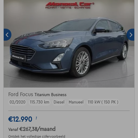
Ford Focus
Titanium Business
02/2020
115.730 km
Diesel
Manueel
110 kW ( 150 PK )
€12.990
1
€267,38
/maand
Vanaf
Ontdek het volledige cijfervoorbeeld