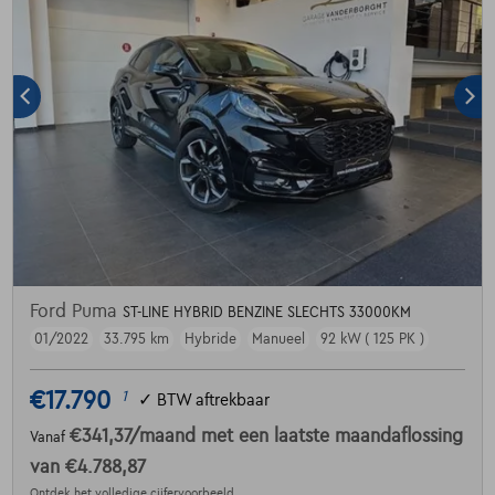
Ford Puma
ST-LINE HYBRID BENZINE SLECHTS 33000KM
01/2022
33.795 km
Hybride
Manueel
92 kW ( 125 PK )
€17.790
1
✓
BTW aftrekbaar
€341,37
/maand
met een laatste maandaflossing
Vanaf
van
€4.788,87
Ontdek het volledige cijfervoorbeeld