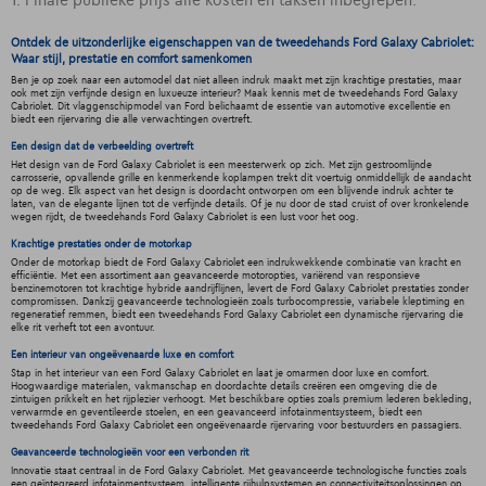
1. Finale publieke prijs alle kosten en taksen inbegrepen.
Ontdek de uitzonderlijke eigenschappen van de tweedehands Ford Galaxy Cabriolet:
Waar stijl, prestatie en comfort samenkomen
Ben je op zoek naar een automodel dat niet alleen indruk maakt met zijn krachtige prestaties, maar
ook met zijn verfijnde design en luxueuze interieur? Maak kennis met de tweedehands Ford Galaxy
Cabriolet. Dit vlaggenschipmodel van Ford belichaamt de essentie van automotive excellentie en
biedt een rijervaring die alle verwachtingen overtreft.
Een design dat de verbeelding overtreft
Het design van de Ford Galaxy Cabriolet is een meesterwerk op zich. Met zijn gestroomlijnde
carrosserie, opvallende grille en kenmerkende koplampen trekt dit voertuig onmiddellijk de aandacht
op de weg. Elk aspect van het design is doordacht ontworpen om een blijvende indruk achter te
laten, van de elegante lijnen tot de verfijnde details. Of je nu door de stad cruist of over kronkelende
wegen rijdt, de tweedehands Ford Galaxy Cabriolet is een lust voor het oog.
Krachtige prestaties onder de motorkap
Onder de motorkap biedt de Ford Galaxy Cabriolet een indrukwekkende combinatie van kracht en
efficiëntie. Met een assortiment aan geavanceerde motoropties, variërend van responsieve
benzinemotoren tot krachtige hybride aandrijflijnen, levert de Ford Galaxy Cabriolet prestaties zonder
compromissen. Dankzij geavanceerde technologieën zoals turbocompressie, variabele kleptiming en
regeneratief remmen, biedt een tweedehands Ford Galaxy Cabriolet een dynamische rijervaring die
elke rit verheft tot een avontuur.
Een interieur van ongeëvenaarde luxe en comfort
Stap in het interieur van een Ford Galaxy Cabriolet en laat je omarmen door luxe en comfort.
Hoogwaardige materialen, vakmanschap en doordachte details creëren een omgeving die de
zintuigen prikkelt en het rijplezier verhoogt. Met beschikbare opties zoals premium lederen bekleding,
verwarmde en geventileerde stoelen, en een geavanceerd infotainmentsysteem, biedt een
tweedehands Ford Galaxy Cabriolet een ongeëvenaarde rijervaring voor bestuurders en passagiers.
Geavanceerde technologieën voor een verbonden rit
Innovatie staat centraal in de Ford Galaxy Cabriolet. Met geavanceerde technologische functies zoals
een geïntegreerd infotainmentsysteem, intelligente rijhulpsystemen en connectiviteitsoplossingen op