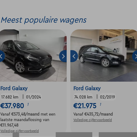
Meest populaire wagens
Ford Galaxy
Ford Galaxy
|
|
17.682 km
01/2024
74.028 km
02/2019
€37.980
€21.975
1
1
Vanaf
€573,48
/maand
met een
Vanaf
€435,72
/maand
laatste maandaflossing van
Volledige cijfervoorbeeld
€11.967,48
Volledige cijfervoorbeeld