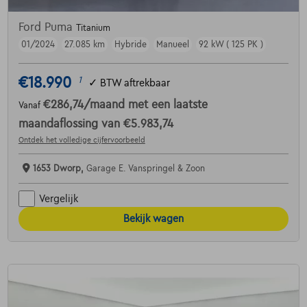
Ford Puma
Titanium
01/2024
27.085 km
Hybride
Manueel
92 kW ( 125 PK )
€18.990
1
✓
BTW aftrekbaar
€286,74
/maand
met een laatste
Vanaf
maandaflossing van
€5.983,74
Ontdek het volledige cijfervoorbeeld
1653 Dworp,
Garage E. Vanspringel & Zoon
Vergelijk
Bekijk wagen