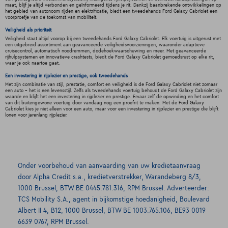
maat, blijf je altijd verbonden en geïnformeerd tijdens je rit. Dankzij baanbrekende ontwikkelingen op
het gebied van autonoom rijden en elektrificatie, biedt een tweedehands Ford Galaxy Cabriolet een
voorproefje van de toekomst van mobiliteit.
Veiligheid als prioriteit
Veiligheid staat altijd voorop bij een tweedehands Ford Galaxy Cabriolet. Elk voertuig is uitgerust met
een uitgebreid assortiment aan geavanceerde veiligheidsvoorzieningen, waaronder adaptieve
cruisecontrol, automatisch noodremmen, dodehoekwaarschuwing en meer. Met geavanceerde
rijhulpsystemen en innovatieve crashtests, biedt de Ford Galaxy Cabriolet gemoedsrust op elke rit,
waar je ook naartoe gaat.
Een investering in rijplezier en prestige, ook tweedehands
Met zijn combinatie van stijl, prestatie, comfort en veiligheid is de Ford Galaxy Cabriolet niet zomaar
een auto - het is een levensstijl. Zelfs als tweedehands voertuig behoudt de Ford Galaxy Cabriolet zijn
waarde en blijft het een investering in rijplezier en prestige. Ervaar zelf de opwinding en het comfort
van dit buitengewone voertuig door vandaag nog een proefrit te maken. Met de Ford Galaxy
Cabriolet kies je niet alleen voor een auto, maar voor een investering in rijplezier en prestige die blijft
lonen voor jarenlang rijplezier.
Onder voorbehoud van aanvaarding van uw kredietaanvraag
door Alpha Credit s.a., kredietverstrekker, Warandeberg 8/3,
1000 Brussel, BTW BE 0445.781.316, RPM Brussel. Adverteerder:
TCS Mobility S.A., agent in bijkomstige hoedanigheid, Boulevard
Albert II 4, B12, 1000 Brussel, BTW BE 1003.765.106, BE93 0019
6639 0767, RPM Brussel.