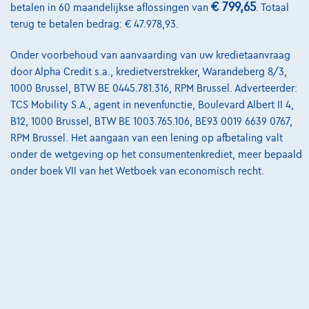
Contact
€ 799,65
betalen in 60 maandelijkse aflossingen van
. Totaal
terug te betalen bedrag: € 47.978,93.
Onder voorbehoud van aanvaarding van uw kredietaanvraag
@2024 TCS Mobility SA/NV Copyright
door Alpha Credit s.a., kredietverstrekker, Warandeberg 8/3,
1000 Brussel, BTW BE 0445.781.316, RPM Brussel. Adverteerder:
Algemene Voorwaarden
TCS Mobility S.A., agent in nevenfunctie, Boulevard Albert II 4,
Bijstandsvoorwaarden
B12, 1000 Brussel, BTW BE 1003.765.106, BE93 0019 6639 0767,
RPM Brussel. Het aangaan van een lening op afbetaling valt
Privacyverklaring
onder de wetgeving op het consumentenkrediet, meer bepaald
onder boek VII van het Wetboek van economisch recht.
Cookiebeleid
Kwaliteitscharter
Site Map
Login