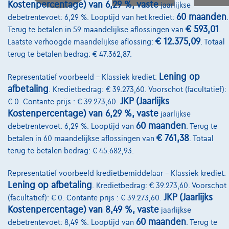
Kostenpercentage) van 6,29 %, vaste
jaarlijkse
60 maanden
debetrentevoet: 6,29 %. Looptijd van het krediet:
.
Financiering
€ 593,01
Terug te betalen in 59 maandelijkse aflossingen van
.
Autoverzekering
€ 12.375,09
Laatste verhoogde maandelijkse aflossing:
. Totaal
terug te betalen bedrag: € 47.362,87.
Lease en persoonlijke lease
Lening op
Representatief voorbeeld – Klassiek krediet:
afbetaling
. Kredietbedrag: € 39.273,60. Voorschot (facultatief):
Over Ons
JKP (Jaarlijks
€ 0. Contante prijs : € 39.273,60.
Word klant
Kostenpercentage) van 6,29 %, vaste
jaarlijkse
60 maanden
debetrentevoet: 6,29 %. Looptijd van
. Terug te
Wie zijn we
€ 761,38
betalen in 60 maandelijkse aflossingen van
. Totaal
Kwaliteitscharter
terug te betalen bedrag: € 45.682,93.
Onze dealers
Representatief voorbeeld kredietbemiddelaar – Klassiek krediet:
Lening op afbetaling
. Kredietbedrag: € 39.273,60. Voorschot
Onze partners
JKP (Jaarlijks
(facultatief): € 0. Contante prijs : € 39.273,60.
Kostenpercentage) van 8,49 %, vaste
Onze team
jaarlijkse
60 maanden
debetrentevoet: 8,49 %. Looptijd van
. Terug te