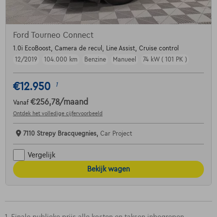
Ford Tourneo Connect
1.0i EcoBoost, Camera de recul, Line Assist, Cruise control
12/2019
104.000 km
Benzine
Manueel
74 kW ( 101 PK )
€12.950
1
€256,78
/maand
Vanaf
Ontdek het volledige cijfervoorbeeld
7110 Strepy Bracquegnies,
Car Project
Vergelijk
Bekijk wagen