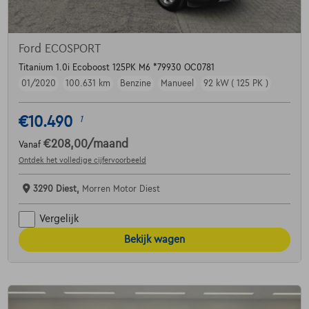
Ford ECOSPORT
Titanium 1.0i Ecoboost 125PK M6 *79930 OC0781
01/2020
100.631 km
Benzine
Manueel
92 kW ( 125 PK )
€10.490
1
€208,00
/maand
Vanaf
Ontdek het volledige cijfervoorbeeld
3290 Diest,
Morren Motor Diest
Vergelijk
Bekijk wagen