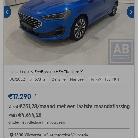
Ford Focus
EcoBoost mHEV Titanium X
08/2022
54.578 km
Benzine
Manueel
114 kW ( 155 PK )
€17.290
1
€331,78
/maand
met een laatste maandaflossing
Vanaf
van
€4.654,28
Ontdek het volledige cijfervoorbeeld
1800 Vilvoorde,
AB Automotive Vilvoorde