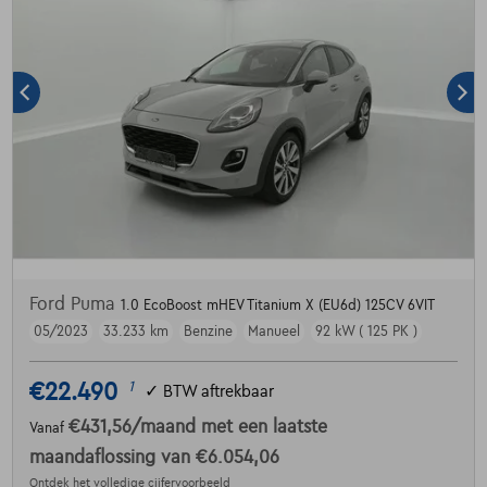
Ford Puma
1.0 EcoBoost mHEV Titanium X (EU6d) 125CV 6VIT
05/2023
33.233 km
Benzine
Manueel
92 kW ( 125 PK )
€22.490
1
✓
BTW aftrekbaar
€431,56
/maand
met een laatste
Vanaf
maandaflossing van
€6.054,06
Ontdek het volledige cijfervoorbeeld