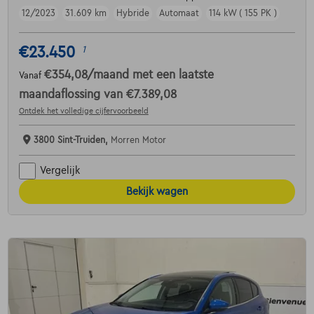
12/2023
31.609 km
Hybride
Automaat
114 kW ( 155 PK )
€23.450
1
€354,08
/maand
met een laatste
Vanaf
maandaflossing van
€7.389,08
Ontdek het volledige cijfervoorbeeld
3800 Sint-Truiden,
Morren Motor
Vergelijk
Bekijk wagen