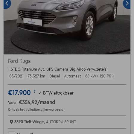
Ford Kuga
1.5TDCi Titanium Aut. GPS Camera Dig.Airco Verw.zetels
03/2021
73.327 km
Diesel
Automaat
88 kW ( 120 PK )
€17.900
1
✓
BTW aftrekbaar
€354,92
/maand
Vanaf
Ontdek het volledige cijfervoorbeeld
3390 Tielt-Winge,
AUTOKRUISPUNT