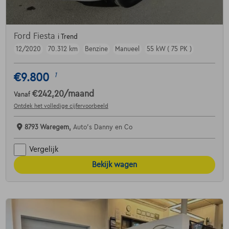
Ford Fiesta
i Trend
12/2020
70.312 km
Benzine
Manueel
55 kW ( 75 PK )
€9.800
1
€242,20
/maand
Vanaf
Ontdek het volledige cijfervoorbeeld
8793 Waregem,
Auto's Danny en Co
Vergelijk
Bekijk wagen