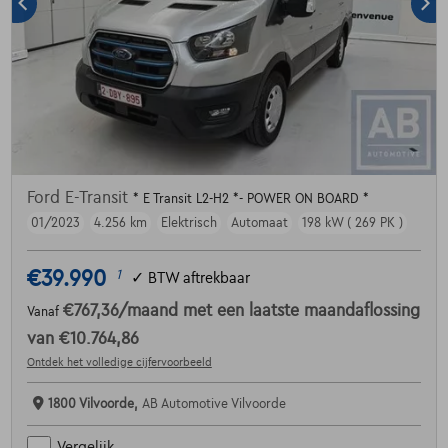
Ford E-Transit
* E Transit L2-H2 *- POWER ON BOARD *
01/2023
4.256 km
Elektrisch
Automaat
198 kW ( 269 PK )
€39.990
1
✓
BTW aftrekbaar
€767,36
/maand
met een laatste maandaflossing
Vanaf
van
€10.764,86
Ontdek het volledige cijfervoorbeeld
1800 Vilvoorde,
AB Automotive Vilvoorde
Vergelijk