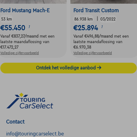
Ford Mustang Mach-E
Ford Transit Custom
|
53 km
86.938 km
03/2022
€55.450
€25.894
1
1
Vanaf
€837,27
/maand
met een
Vanaf
€496,88
/maand
met een
laatste maandaflossing van
laatste maandaflossing van
€17.472,27
€6.970,38
Volledige cijfervoorbeeld
Volledige cijfervoorbeeld
Ontdek het volledige aanbod
Contact
info@touringcarselect.be