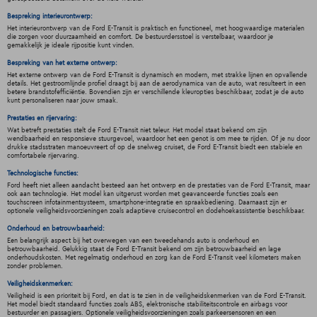
Bespreking interieurontwerp:
Het interieurontwerp van de Ford E-Transit is praktisch en functioneel, met hoogwaardige materialen
die zorgen voor duurzaamheid en comfort. De bestuurdersstoel is verstelbaar, waardoor je
gemakkelijk je ideale rijpositie kunt vinden.
Bespreking van het externe ontwerp:
Het externe ontwerp van de Ford E-Transit is dynamisch en modern, met strakke lijnen en opvallende
details. Het gestroomlijnde profiel draagt bij aan de aerodynamica van de auto, wat resulteert in een
betere brandstofefficiëntie. Bovendien zijn er verschillende kleuropties beschikbaar, zodat je de auto
kunt personaliseren naar jouw smaak.
Prestaties en rijervaring:
Wat betreft prestaties stelt de Ford E-Transit niet teleur. Het model staat bekend om zijn
wendbaarheid en responsieve stuurgevoel, waardoor het een genot is om mee te rijden. Of je nu door
drukke stadsstraten manoeuvreert of op de snelweg cruiset, de Ford E-Transit biedt een stabiele en
comfortabele rijervaring.
Technologische functies:
Ford heeft niet alleen aandacht besteed aan het ontwerp en de prestaties van de Ford E-Transit, maar
ook aan technologie. Het model kan uitgerust worden met geavanceerde functies zoals een
touchscreen infotainmentsysteem, smartphone-integratie en spraakbediening. Daarnaast zijn er
optionele veiligheidsvoorzieningen zoals adaptieve cruisecontrol en dodehoekassistentie beschikbaar.
Onderhoud en betrouwbaarheid:
Een belangrijk aspect bij het overwegen van een tweedehands auto is onderhoud en
betrouwbaarheid. Gelukkig staat de Ford E-Transit bekend om zijn betrouwbaarheid en lage
onderhoudskosten. Met regelmatig onderhoud en zorg kan de Ford E-Transit veel kilometers maken
zonder problemen.
Veiligheidskenmerken:
Veiligheid is een prioriteit bij Ford, en dat is te zien in de veiligheidskenmerken van de Ford E-Transit.
Het model biedt standaard functies zoals ABS, elektronische stabiliteitscontrole en airbags voor
bestuurder en passagiers. Optionele veiligheidsvoorzieningen zoals parkeersensoren en een