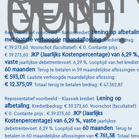
OOK
GELD.
Wie zijn we
Kwaliteitscharter
Onze dealers
Lening op afbetali
Representatief voorbeeld – Ballonkrediet:
Onze partners
met laatste verhoogde maandaflossing
. Kredietbedrag:
€ 39.273,60. Voorschot (facultatief): € 0. Contante prijs :
Onze team
JKP (Jaarlijks Kostenpercentage) van 6,29 %,
€ 39.273,60.
Contact
vaste
jaarlijkse debetrentevoet: 6,29 %. Looptijd van het krediet
60 maanden
. Terug te betalen in 59 maandelijkse aflossingen 
€ 593,01
. Laatste verhoogde maandelijkse aflossing:
€ 12.375,09
. Totaal terug te betalen bedrag: € 47.362,87.
@2024 TCS Mobility SA/NV Copyright
Lening op
Representatief voorbeeld – Klassiek krediet:
Algemene Voorwaarden
afbetaling
. Kredietbedrag: € 39.273,60. Voorschot (facultatief):
JKP (Jaarlijks
Bijstandsvoorwaarden
€ 0. Contante prijs : € 39.273,60.
Kostenpercentage) van 6,29 %, vaste
jaarlijkse
Privacyverklaring
60 maanden
debetrentevoet: 6,29 %. Looptijd van
. Terug te
€ 761,38
betalen in 60 maandelijkse aflossingen van
. Totaal ter
Cookiebeleid