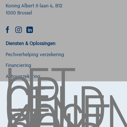
Koning Albert II-laan 4, B12
1000 Brussel
Diensten & Oplossingen
LET
OP,
Pechverhelping verzekering
GELD
Financiering
LENE
Autoverzekering
KOST
Lease en persoonlijke lease
Over Ons
Word klant