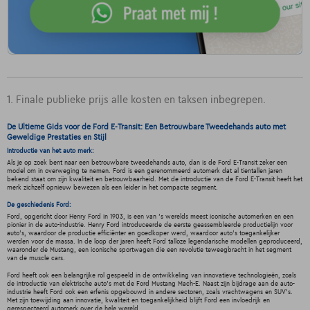
1. Finale publieke prijs alle kosten en taksen inbegrepen.
De Ultieme Gids voor de Ford E-Transit: Een Betrouwbare Tweedehands auto met
Geweldige Prestaties en Stijl
Introductie van het auto merk:
Als je op zoek bent naar een betrouwbare tweedehands auto, dan is de Ford E-Transit zeker een
model om in overweging te nemen. Ford is een gerenommeerd automerk dat al tientallen jaren
bekend staat om zijn kwaliteit en betrouwbaarheid. Met de introductie van de Ford E-Transit heeft het
merk zichzelf opnieuw bewezen als een leider in het compacte segment.
De geschiedenis Ford:
Ford, opgericht door Henry Ford in 1903, is een van 's werelds meest iconische automerken en een
pionier in de auto-industrie. Henry Ford introduceerde de eerste geassembleerde productielijn voor
auto's, waardoor de productie efficiënter en goedkoper werd, waardoor auto's toegankelijker
werden voor de massa. In de loop der jaren heeft Ford talloze legendarische modellen geproduceerd,
waaronder de Mustang, een iconische sportwagen die een revolutie teweegbracht in het segment
van de muscle cars.
Ford heeft ook een belangrijke rol gespeeld in de ontwikkeling van innovatieve technologieën, zoals
de introductie van elektrische auto's met de Ford Mustang Mach-E. Naast zijn bijdrage aan de auto-
industrie heeft Ford ook een erfenis opgebouwd in andere sectoren, zoals vrachtwagens en SUV's.
Met zijn toewijding aan innovatie, kwaliteit en toegankelijkheid blijft Ford een invloedrijk en
gerespecteerd automerk over de hele wereld.