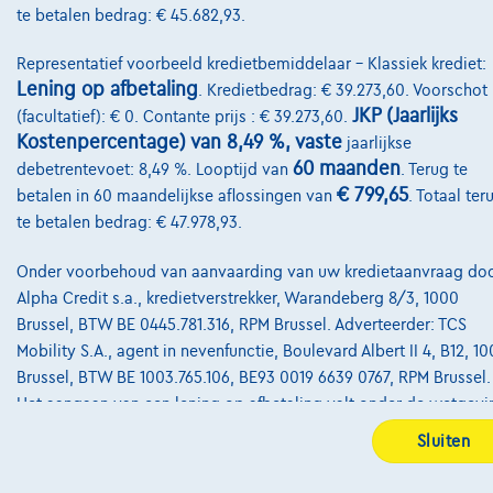
te betalen bedrag: € 45.682,93.
Kwaliteitscharter
Representatief voorbeeld kredietbemiddelaar – Klassiek krediet:
Site Map
Lening op afbetaling
. Kredietbedrag: € 39.273,60. Voorschot
JKP (Jaarlijks
(facultatief): € 0. Contante prijs : € 39.273,60.
Login
Kostenpercentage) van 8,49 %, vaste
jaarlijkse
60 maanden
debetrentevoet: 8,49 %. Looptijd van
. Terug te
€ 799,65
betalen in 60 maandelijkse aflossingen van
. Totaal ter
te betalen bedrag: € 47.978,93.
Onder voorbehoud van aanvaarding van uw kredietaanvraag do
Alpha Credit s.a., kredietverstrekker, Warandeberg 8/3, 1000
Brussel, BTW BE 0445.781.316, RPM Brussel. Adverteerder: TCS
Mobility S.A., agent in nevenfunctie, Boulevard Albert II 4, B12, 1
Brussel, BTW BE 1003.765.106, BE93 0019 6639 0767, RPM Brussel.
Het aangaan van een lening op afbetaling valt onder de wetgevi
op het consumentenkrediet, meer bepaald onder boek VII van he
Sluiten
Wetboek van economisch recht.