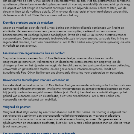
Het design van de Ford C-Max Berline is een meesterwerk op zich. Met zijn gestroomlijnde carrosserie,
opvallende grille en kenmerkende koplampen trekt dit voertuig onmiddellijk de aandacht op de weg.
Elk aspect van het design is doordacht ontworpen om een blijvende indruk achter te laten, van de
elegante lijnen tot de verfijnde details. Of je nu door de stad cruist of over kronkelende wegen rijdt,
de tweedehands Ford C-Max Berline is een lust voor het oog.
Krachtige prestaties onder de motorkap
Onder de motorkap biedt de Ford C-Max Berline een indrukwekkende combinatie van kracht en
efficiëntie. Met een assortiment aan geavanceerde motoropties, variërend van responsieve
benzinemotoren tot krachtige hybride aandrijflijnen, levert de Ford C-Max Berline prestaties zonder
compromissen. Dankzij geavanceerde technologieën zoals turbocompressie, variabele kleptiming en
regeneratief remmen, biedt een tweedehands Ford C-Max Berline een dynamische rijervaring die elke
rit verheft tot een avontuur.
Een interieur van ongeëvenaarde luxe en comfort
Stap in het interieur van een Ford C-Max Berline en laat je omarmen door luxe en comfort.
Hoogwaardige materialen, vakmanschap en doordachte details creëren een omgeving die de
zintuigen prikkelt en het rijplezier verhoogt. Met beschikbare opties zoals premium lederen bekleding,
verwarmde en geventileerde stoelen, en een geavanceerd infotainmentsysteem, biedt een
tweedehands Ford C-Max Berline een ongeëvenaarde rijervaring voor bestuurders en passagiers.
Geavanceerde technologieën voor een verbonden rit
Innovatie staat centraal in de Ford C-Max Berline. Met geavanceerde technologische functies zoals een
geïntegreerd infotainmentsysteem, intelligente rijhulpsystemen en connectiviteitsoplossingen op maat,
blijf je altijd verbonden en geïnformeerd tijdens je rit. Dankzij baanbrekende ontwikkelingen op het
gebied van autonoom rijden en elektrificatie, biedt een tweedehands Ford C-Max Berline een
voorproefje van de toekomst van mobiliteit.
Veiligheid als prioriteit
Veiligheid staat altijd voorop bij een tweedehands Ford C-Max Berline. Elk voertuig is uitgerust met
een uitgebreid assortiment aan geavanceerde veiligheidsvoorzieningen, waaronder adaptieve
cruisecontrol, automatisch noodremmen, dodehoekwaarschuwing en meer. Met geavanceerde
rijhulpsystemen en innovatieve crashtests, biedt de Ford C-Max Berline gemoedsrust op elke rit, waar
je ook naartoe gaat.