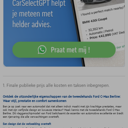
1. Finale publieke prijs alle kosten en taksen inbegrepen.
Ontdek de uitzonderlijke eigenschappen van de tweedehands Ford C-Max Berline:
Waar stijl, prestatie en comfort samenkomen
Ben je op zoek naar een automodel dat niet alleen indruk maakt met zijn krachtige prestaties, maar
ook met zijn verfijnde design en luxueuze interieur? Maak kennis met de tweedehands Ford C-Max
Berline. Dit vlaggenschipmodel van Ford belichaamt de essentie van automotive excellentie en biedt
een rijervaring die alle verwachtingen overtreft.
Een design dat de verbeelding overtreft