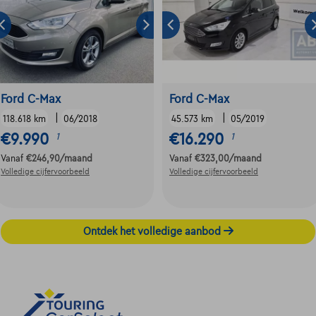
Ford C-Max
Ford C-Max
|
|
118.618 km
06/2018
45.573 km
05/2019
€9.990
€16.290
1
1
Vanaf
€246,90
/maand
Vanaf
€323,00
/maand
Volledige cijfervoorbeeld
Volledige cijfervoorbeeld
Ontdek het volledige aanbod