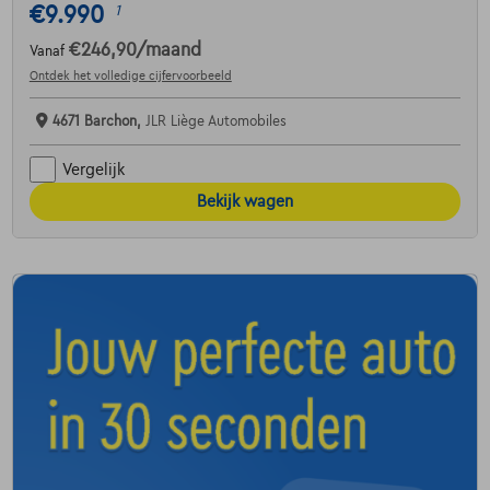
€9.990
1
€246,90
/maand
Vanaf
Ontdek het volledige cijfervoorbeeld
4671 Barchon,
JLR Liège Automobiles
Vergelijk
Bekijk wagen