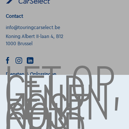
Contact
info@touringcarselect.be
Koning Albert II-laan 4, B12
1000 Brussel
LET OP,
GELD
LENEN
Diensten & Oplossingen
KOST
OOK
Pechverhelping verzekering
Financiering
Autoverzekering
Lease en persoonlijke lease