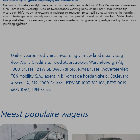
Een investering in rijplezier en prestige, ook tweedehands
Met zijn combinatie van stijl, prestatie, comfort en veiligheid is de Ford C-Max Berline niet zomaar een
auto - het is een levensstijl. Zelfs als tweedehands voertuig behoudt de Ford C-Max Berline zijn
waarde en blijft het een investering in rijplezier en prestige. Ervaar zelf de opwinding en het comfort
van dit buitengewone voertuig door vandaag nog een proefrit te maken. Met de Ford C-Max Berline
kies je niet alleen voor een auto, maar voor een investering in rijplezier en prestige die blijft lonen voor
jarenlang rijplezier.
Onder voorbehoud van aanvaarding van uw kredietaanvraag
door Alpha Credit s.a., kredietverstrekker, Warandeberg 8/3,
1000 Brussel, BTW BE 0445.781.316, RPM Brussel. Adverteerder:
TCS Mobility S.A., agent in bijkomstige hoedanigheid, Boulevard
Albert II 4, B12, 1000 Brussel, BTW BE 1003.765.106, BE93 0019
6639 0767, RPM Brussel.
Meest populaire wagens