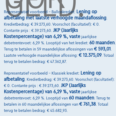
GELD.
Over Ons
Lening op
Representatief voorbeeld – Ballonkrediet:
Word klant
afbetaling met laatste verhoogde maandaflossing
.
Kredietbedrag: € 39.273,60. Voorschot (facultatief): € 0.
Wie zijn we
JKP (Jaarlijks
Contante prijs : € 39.273,60.
Kostenpercentage) van 6,29 %, vaste
jaarlijkse
Kwaliteitscharter
60 maanden
debetrentevoet: 6,29 %. Looptijd van het krediet:
.
Onze dealers
€ 593,01
Terug te betalen in 59 maandelijkse aflossingen van
.
€ 12.375,09
Laatste verhoogde maandelijkse aflossing:
. Totaal
Onze partners
terug te betalen bedrag: € 47.362,87.
Onze team
Lening op
Representatief voorbeeld – Klassiek krediet:
Contact
afbetaling
. Kredietbedrag: € 39.273,60. Voorschot (facultatief):
JKP (Jaarlijks
€ 0. Contante prijs : € 39.273,60.
Kostenpercentage) van 6,29 %, vaste
jaarlijkse
60 maanden
debetrentevoet: 6,29 %. Looptijd van
. Terug te
@2024 TCS Mobility SA/NV Copyright
€ 761,38
betalen in 60 maandelijkse aflossingen van
. Totaal
terug te betalen bedrag: € 45.682,93.
Algemene Voorwaarden