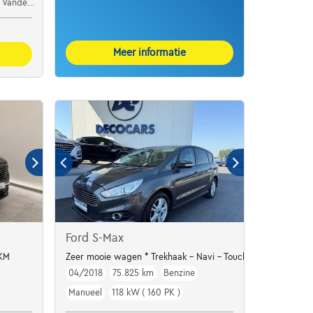
ht Boortmeerbeek
Meer informatie
Ford S-Max
KM
Zeer mooie wagen * Trekhaak - Navi - Touchscreen *
04/2018
75.825 km
Benzine
Manueel
118 kW ( 160 PK )