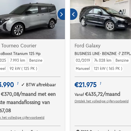
 Tourneo Courier
Ford Galaxy
coBoost Titanium 125 Hp
BUSINESS LINE- BENZINE -7 ZIT
025
7.993 km
Benzine
02/2019
74.028 km
Benzine
eel
92 kW ( 125 PK )
Manueel
121 kW ( 165 PK )
3.990
€21.975
1
1
✓
BTW aftrekbaar
€370,08
/maand
met een
€435,72
/maand
f
Vanaf
Ontdek het volledige cijfervoorbeeld
ste maandaflossing van
67,08
 het volledige cijfervoorbeeld