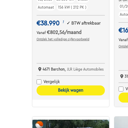
01/2
Automaat
156 kW ( 212 PK )
Auto
€38.990
1
✓
BTW aftrekbaar
€16
€802,56
/maand
Vanaf
Ontdek het volledige cijfervoorbeeld
Vana
Ontdek
4671 Barchon,
JLR Liège Automobiles
3
Vergelijk
V
Bekijk wagen