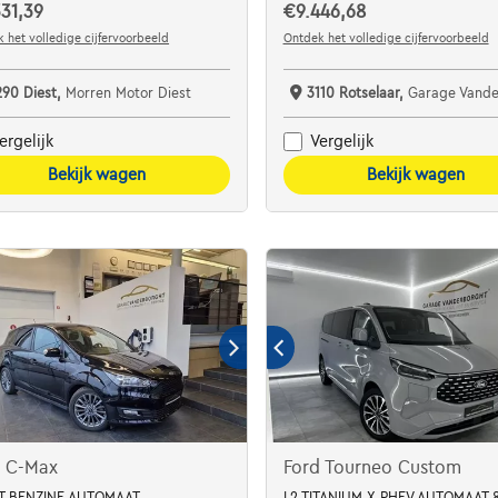
31,39
€9.446,68
 het volledige cijfervoorbeeld
Ontdek het volledige cijfervoorbeeld
290 Diest,
Morren Motor Diest
3110 Rotselaar,
Garage Vanderborght 
ergelijk
Vergelijk
Bekijk wagen
Bekijk wagen
d C-Max
Ford Tourneo Custom
T BENZINE AUTOMAAT
L2 TITANIUM X PHEV AUTOMAAT 