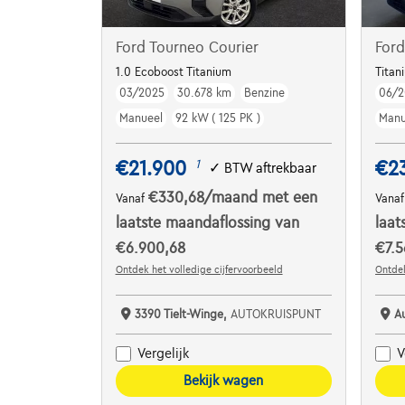
Ford Tourneo Courier
Ford
1.0 Ecoboost Titanium
Titan
03/2025
30.678 km
Benzine
06/2
Manueel
92 kW ( 125 PK )
Manu
€21.900
€2
1
✓
BTW aftrekbaar
€330,68
/maand
met een
Vanaf
Vana
laatste maandaflossing van
laat
€6.900,68
€7.5
Ontdek het volledige cijfervoorbeeld
Ontdek
3390 Tielt-Winge,
AUTOKRUISPUNT
A
Vergelijk
V
Bekijk wagen