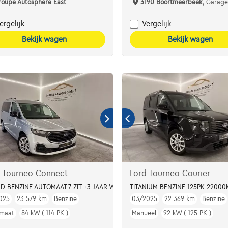
roupe Autosphere East
3190 Boortmeerbeek,
Garage Vanderborg
ergelijk
Vergelijk
Bekijk wagen
Bekijk wagen
d Tourneo Connect
Ford Tourneo Courier
rus arr
D BENZINE AUTOMAAT-7 ZIT +3 JAAR WAARBORG
TITANIUM BENZINE 125PK 22000
025
23.579 km
Benzine
03/2025
22.369 km
Benzine
maat
84 kW ( 114 PK )
Manueel
92 kW ( 125 PK )