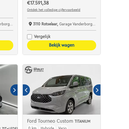
€17.591,38
Ontdek het volledige cijfervoorbeeld
Rotselaar
3110 Rotselaar,
Garage Vanderborght Rotselaar
Vergelijk
Bekijk wagen
Ford Tourneo Custom
TITANIUM
0 km
Hybride
Vario
8 ZIT+LEDER NIEUW OKM