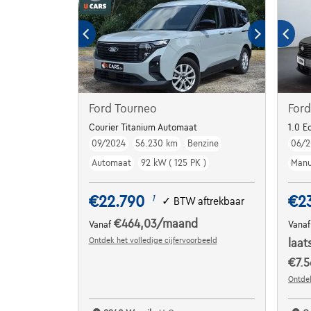
Ford Tourneo
Ford
Courier Titanium Automaat
1.0 E
09/2024
56.230 km
Benzine
06/2
Automaat
92 kW ( 125 PK )
Manu
€22.790
€2
1
✓
BTW aftrekbaar
€464,03
/maand
Vanaf
Vana
Ontdek het volledige cijfervoorbeeld
laat
€7.5
Ontdek