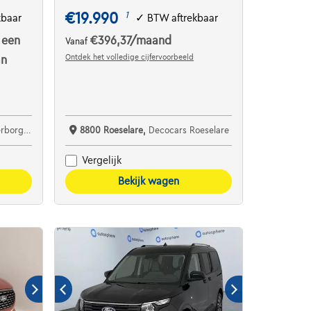
€19.990
1
kbaar
✓
BTW aftrekbaar
 een
€396,37
/maand
Vanaf
Ontdek het volledige cijfervoorbeeld
an
Rotselaar
8800 Roeselare,
Decocars Roeselare
Vergelijk
Bekijk wagen