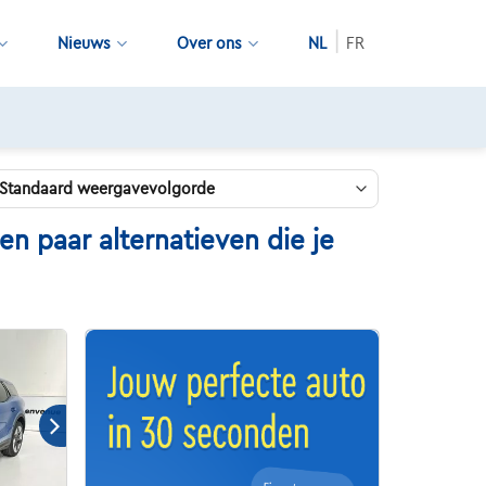
Nieuws
Over ons
NL
FR
2 maanden pechverhelping
n paar alternatieven die je