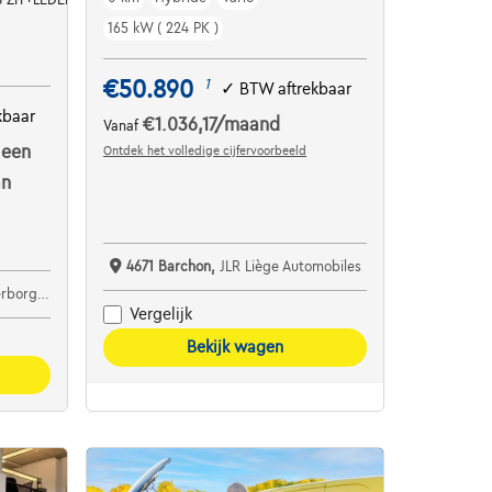
165 kW ( 224 PK )
€50.890
1
✓
BTW aftrekbaar
kbaar
€1.036,17
/maand
Vanaf
 een
Ontdek het volledige cijfervoorbeeld
an
4671 Barchon,
JLR Liège Automobiles
Rotselaar
Vergelijk
Bekijk wagen