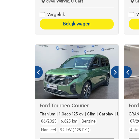
8940 Wervik,
U Cars
G
Vergelijk
V
Bekijk wagen
Ford Tourneo Courier
For
Titanium | 1.0eco 125 cv | Clim | Carplay | Led | Capte
GRAN
06/2025
6.825 km
Benzine
07/2
Manueel
92 kW ( 125 PK )
Auto