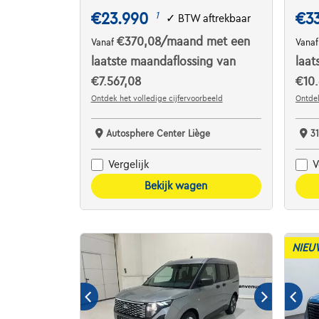
€23.990
€3
1
✓
BTW aftrekbaar
€370,08
/maand
met een
Vanaf
Vana
laatste maandaflossing van
laat
€7.567,08
€10.
Ontdek het volledige cijfervoorbeeld
Ontdek
Autosphere Center Liège
3
Vergelijk
V
Bekijk wagen
NIEU