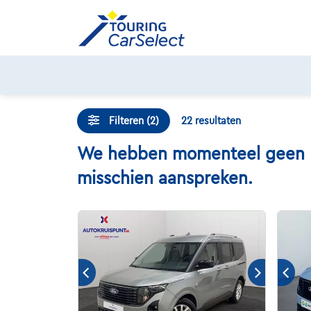
Skip
to
content
Filteren (2)
22
resultaten
We hebben momenteel geen For
misschien aanspreken.