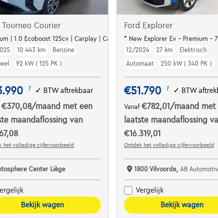
 Tourneo Courier
Ford Explorer
ium | 1.0 Ecoboost 125cv | Carplay | Caméra | Clim auto | Sièges Av chauffan
* New Explorer Ev - Premium - 
025
10.443 km
Benzine
12/2024
27 km
Elektrisch
eel
92 kW ( 125 PK )
Automaat
250 kW ( 340 PK )
3.990
€51.790
1
1
✓
BTW aftrekbaar
✓
BTW aftrek
€370,08
/maand
met een
€782,01
/maand
met
f
Vanaf
ste maandaflossing van
laatste maandaflossing v
67,08
€16.319,01
 het volledige cijfervoorbeeld
Ontdek het volledige cijfervoorbeeld
utosphere Center Liège
1800 Vilvoorde,
AB Automotive V
ergelijk
Vergelijk
Bekijk wagen
Bekijk wagen