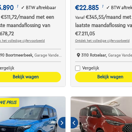
3.890
€22.885
1
1
✓
BTW aftrekbaar
✓
BTW aftre
€511,72
/maand
met een
€345,55
/maand
met
f
Vanaf
ste maandaflossing van
laatste maandaflossing v
678,72
€7.211,05
 het volledige cijfervoorbeeld
Ontdek het volledige cijfervoorbeeld
190 Boortmeerbeek,
Garage Vanderborght Boortmeerbeek
3110 Rotselaar,
Garage Vanderborght 
ergelijk
Vergelijk
Bekijk wagen
Bekijk wagen
WE PRIJS