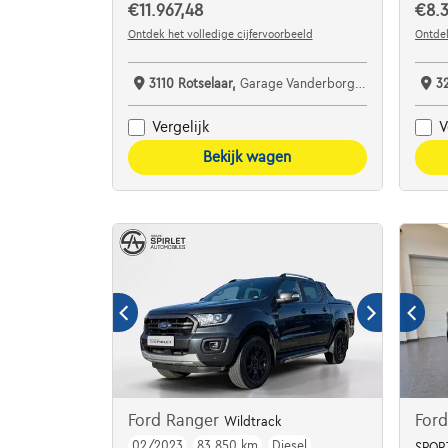
€11.967,48
€8.3
Ontdek het volledige cijfervoorbeeld
Ontdek
3110 Rotselaar,
Garage Vanderborght Rotselaar
3
Vergelijk
V
Bekijk wagen
Ford Ranger
For
Wildtrack
02/2023
83.850 km
Diesel
SPOR