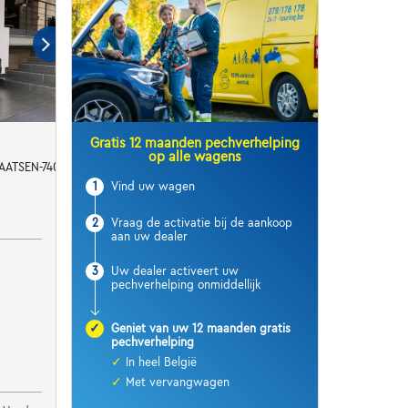
Gratis 12 maanden pechverhelping
op alle wagens
PLAATSEN-74000KM
1
Vind uw wagen
2
Vraag de activatie bij de aankoop
aan uw dealer
3
Uw dealer activeert uw
pechverhelping onmiddellijk
✓
Geniet van uw 12 maanden gratis
pechverhelping
✓
In heel België
✓
Met vervangwagen