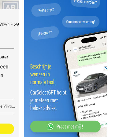
ts
79Kwh - 340pk *
baar
 een
an
ilvoorde