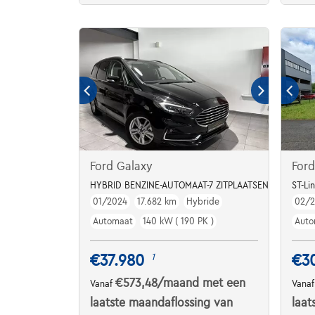
Ford Galaxy
For
HYBRID BENZINE-AUTOMAAT-7 ZITPLAATSEN-17000KM
ST-Li
01/2024
17.682 km
Hybride
02/
Automaat
140 kW ( 190 PK )
Auto
€37.980
€3
1
€573,48
/maand
met een
Vanaf
Vana
laatste maandaflossing van
laat