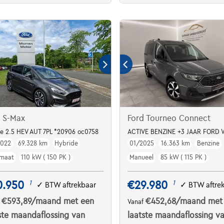
d S-Max
Ford Tourneo Connect
ne 2.5 HEV AUT 7PL *20906 oc0758
ACTIVE BENZINE +3 JAAR FORD
2022
69.328 km
Hybride
01/2025
16.363 km
Benzine
maat
110 kW ( 150 PK )
Manueel
85 kW ( 115 PK )
0.950
€29.980
1
1
✓
BTW aftrekbaar
✓
BTW aftre
€593,89
/maand
met een
€452,68
/maand
met
f
Vanaf
ste maandaflossing van
laatste maandaflossing v