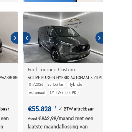
Ford Tourneo Custom
 WAARBORG
ACTIVE PLUG-IN HYBRID AUTOMAAT 8 ZITPLAATSEN
01/2026
25.133 km
Hybride
Automaat
171 kW ( 233 PK )
€55.828
1
kbaar
✓
BTW aftrekbaar
 een
€842,98
/maand
met een
Vanaf
an
laatste maandaflossing van