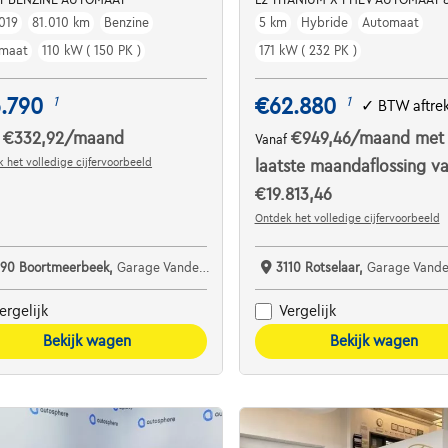
019
81.010 km
Benzine
5 km
Hybride
Automaat
maat
110 kW ( 150 PK )
171 kW ( 232 PK )
.790
€62.880
1
1
✓
BTW aftre
€332,92
/maand
€949,46
/maand
met
f
Vanaf
 het volledige cijfervoorbeeld
laatste maandaflossing v
€19.813,46
Ontdek het volledige cijfervoorbeeld
190 Boortmeerbeek,
Garage Vanderborght Boortmeerbeek
3110 Rotselaar,
Garage Vanderborght 
ergelijk
Vergelijk
Bekijk wagen
Bekijk wagen