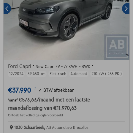
Ford Capri
* New Capri EV - 77 KWH - RWD *
12/2024
39.450 km
Elektrisch
Automaat
210 kW ( 286 PK )
€37.990
1
✓
BTW aftrekbaar
€573,63
/maand
met een laatste
Vanaf
maandaflossing van
€11.970,63
Ontdek het volledige cijfervoorbeeld
1030 Schaarbeek,
AB Automotive Bruxelles