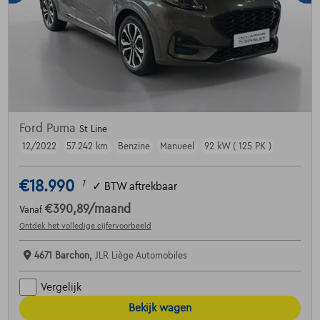
Ford Puma
St Line
12/2022
57.242 km
Benzine
Manueel
92 kW ( 125 PK )
€18.990
1
✓
BTW aftrekbaar
€390,89
/maand
Vanaf
Ontdek het volledige cijfervoorbeeld
4671 Barchon,
JLR Liège Automobiles
Vergelijk
Bekijk wagen