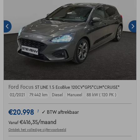
Ford Focus
ST LINE 1.5 EcoBlue 120CV*GPS*CLIM*CRUISE*
02/2021
79.442 km
Diesel
Manueel
88 kW ( 120 PK )
€20.998
1
✓
BTW aftrekbaar
€416,35
/maand
Vanaf
Ontdek het volledige cijfervoorbeeld