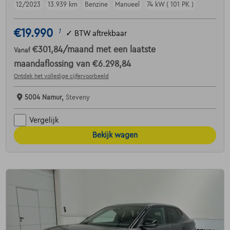
12/2023
13.939 km
Benzine
Manueel
74 kW ( 101 PK )
€19.990
1
✓
BTW aftrekbaar
€301,84
/maand
met een laatste
Vanaf
maandaflossing van
€6.298,84
Ontdek het volledige cijfervoorbeeld
5004 Namur,
Steveny
Vergelijk
Bekijk wagen