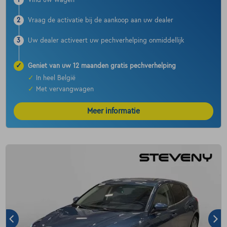
2
Vraag de activatie bij de aankoop aan uw dealer
3
Uw dealer activeert uw pechverhelping onmiddellijk
✓
Geniet van uw 12 maanden gratis pechverhelping
✓
In heel België
✓
Met vervangwagen
Meer informatie