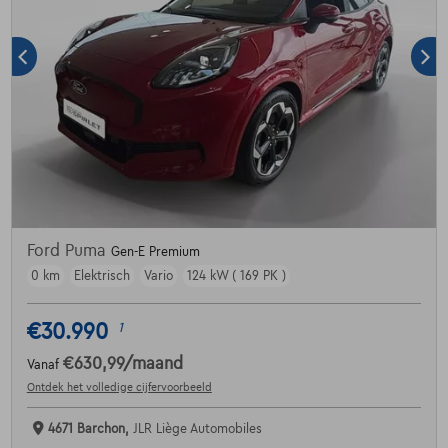
Ford Puma
Gen-E Premium
0 km
Elektrisch
Vario
124 kW ( 169 PK )
€30.990
1
€630,99
/maand
Vanaf
Ontdek het volledige cijfervoorbeeld
4671 Barchon,
JLR Liège Automobiles