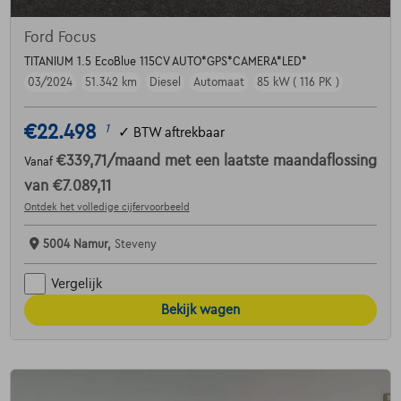
Ford Focus
TITANIUM 1.5 EcoBlue 115CV AUTO*GPS*CAMERA*LED*
03/2024
51.342 km
Diesel
Automaat
85 kW ( 116 PK )
€22.498
1
✓
BTW aftrekbaar
€339,71
/maand
met een laatste maandaflossing
Vanaf
van
€7.089,11
Ontdek het volledige cijfervoorbeeld
5004 Namur,
Steveny
Vergelijk
Bekijk wagen