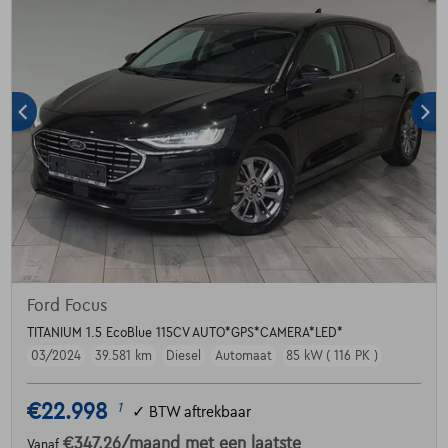
Ford Focus
TITANIUM 1.5 EcoBlue 115CV AUTO*GPS*CAMERA*LED*
03/2024
39.581 km
Diesel
Automaat
85 kW ( 116 PK )
€22.998
1
✓
BTW aftrekbaar
€347,26
/maand
met een laatste
Vanaf