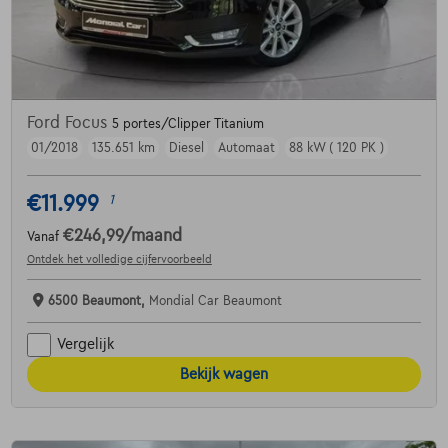
Ford Focus
5 portes/Clipper Titanium
01/2018
135.651 km
Diesel
Automaat
88 kW ( 120 PK )
€11.999
1
€246,99
/maand
Vanaf
Ontdek het volledige cijfervoorbeeld
6500 Beaumont,
Mondial Car Beaumont
Vergelijk
Bekijk wagen