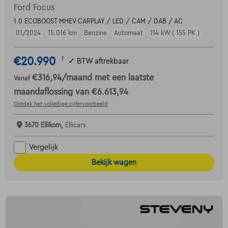
Ford Focus
1.0 ECOBOOST MHEV CARPLAY / LED / CAM / DAB / AC
01/2024
15.016 km
Benzine
Automaat
114 kW ( 155 PK )
€20.990
1
✓
BTW aftrekbaar
€316,94
/maand
met een laatste
Vanaf
maandaflossing van
€6.613,94
Ontdek het volledige cijfervoorbeeld
3670 Ellikom,
Ellicars
Vergelijk
Bekijk wagen