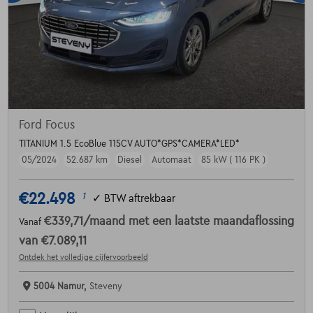
Ford Focus
TITANIUM 1.5 EcoBlue 115CV AUTO*GPS*CAMERA*LED*
05/2024
52.687 km
Diesel
Automaat
85 kW ( 116 PK )
€22.498
1
✓
BTW aftrekbaar
€339,71
/maand
met een laatste maandaflossing
Vanaf
van
€7.089,11
Ontdek het volledige cijfervoorbeeld
5004 Namur,
Steveny