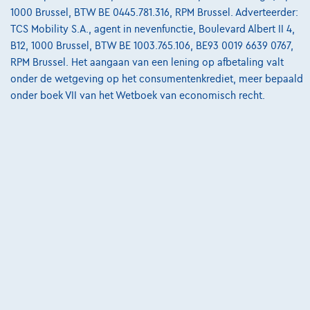
Bekijk wagen
1000 Brussel, BTW BE 0445.781.316, RPM Brussel. Adverteerder:
TCS Mobility S.A., agent in nevenfunctie, Boulevard Albert II 4,
B12, 1000 Brussel, BTW BE 1003.765.106, BE93 0019 6639 0767,
RPM Brussel. Het aangaan van een lening op afbetaling valt
onder de wetgeving op het consumentenkrediet, meer bepaald
onder boek VII van het Wetboek van economisch recht.
Ford Kuga
ST-LINE X 1.5I 150PK OC3759 *14263*
01/2022
24.527 km
Benzine
Manueel
110 kW ( 150 PK )