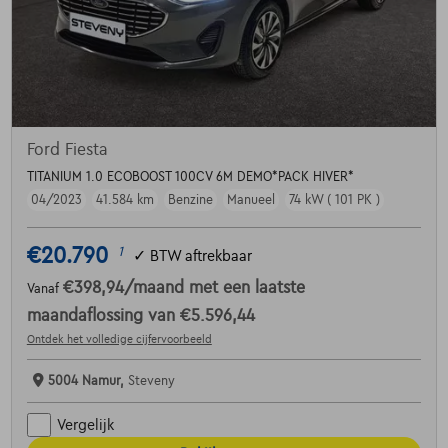
Ford Fiesta
TITANIUM 1.0 ECOBOOST 100CV 6M DEMO*PACK HIVER*
04/2023
41.584 km
Benzine
Manueel
74 kW ( 101 PK )
€20.790
1
✓
BTW aftrekbaar
€398,94
/maand
met een laatste
Vanaf
maandaflossing van
€5.596,44
Ontdek het volledige cijfervoorbeeld
5004 Namur,
Steveny
Vergelijk