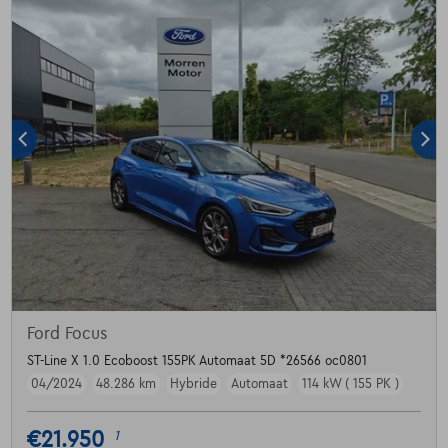
Ford Focus
ST-Line X 1.0 Ecoboost 155PK Automaat 5D *26566 oc0801
04/2024
48.286 km
Hybride
Automaat
114 kW ( 155 PK )
€21.950
1