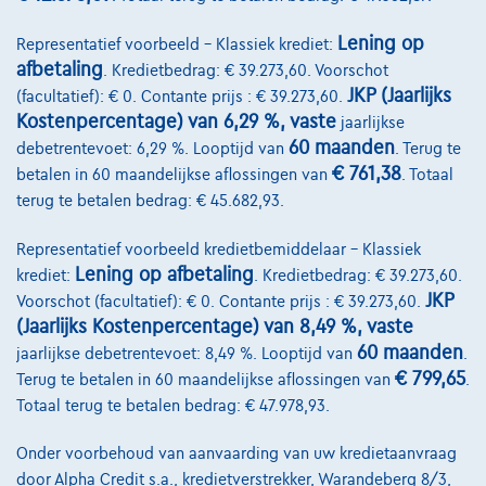
Lening op
Representatief voorbeeld – Klassiek krediet:
afbetaling
. Kredietbedrag: € 39.273,60. Voorschot
JKP (Jaarlijks
(facultatief): € 0. Contante prijs : € 39.273,60.
Kostenpercentage) van 6,29 %, vaste
jaarlijkse
60 maanden
debetrentevoet: 6,29 %. Looptijd van
. Terug te
€ 761,38
betalen in 60 maandelijkse aflossingen van
. Totaal
terug te betalen bedrag: € 45.682,93.
Ford Puma
St Line X
Representatief voorbeeld kredietbemiddelaar – Klassiek
06/2020
96.881 km
Benzine
Manueel
92 kW ( 125 PK )
Lening op afbetaling
krediet:
. Kredietbedrag: € 39.273,60.
JKP
Voorschot (facultatief): € 0. Contante prijs : € 39.273,60.
€13.990
1
(Jaarlijks Kostenpercentage) van 8,49 %, vaste
€287,97
/maand
Vanaf
60 maanden
jaarlijkse debetrentevoet: 8,49 %. Looptijd van
.
Ontdek het volledige cijfervoorbeeld
€ 799,65
Terug te betalen in 60 maandelijkse aflossingen van
.
Totaal terug te betalen bedrag: € 47.978,93.
4671 Barchon,
JLR Liège Automobiles
Onder voorbehoud van aanvaarding van uw kredietaanvraag
Vergelijk
door Alpha Credit s.a., kredietverstrekker, Warandeberg 8/3,