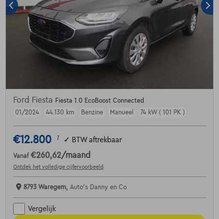
Ford Fiesta
Fiesta 1.0 EcoBoost Connected
01/2024
44.130 km
Benzine
Manueel
74 kW ( 101 PK )
€12.800
1
✓
BTW aftrekbaar
€260,62
/maand
Vanaf
Ontdek het volledige cijfervoorbeeld
8793 Waregem,
Auto's Danny en Co
Vergelijk