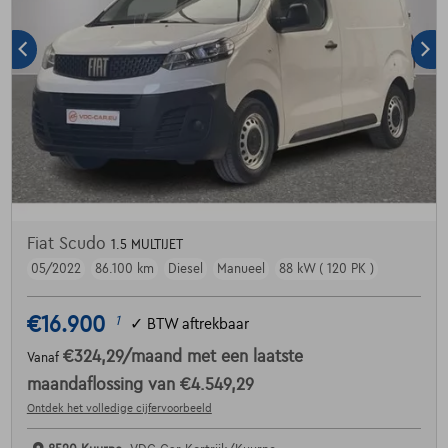
Fiat Scudo
1.5 MULTIJET
05/2022
86.100 km
Diesel
Manueel
88 kW ( 120 PK )
€16.900
1
✓
BTW aftrekbaar
€324,29
/maand
met een laatste
Vanaf
maandaflossing van
€4.549,29
Ontdek het volledige cijfervoorbeeld