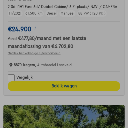
2.0d L1H1 Euro 6d/ Dubbel Cabine/ 6 Zitplaats/ NAVI / CAMERA
11/2021
61.500 km
Diesel
Manueel
88 kW ( 120 PK )
€24.900
1
€477,80
/maand
met een laatste
Vanaf
maandaflossing van
€6.702,80
Ontdek het volledige cijfervoorbeeld
8870 Izegem,
Autohandel Loosveld
Vergelijk
Bekijk wagen