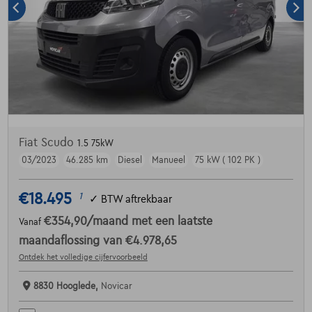
Fiat Scudo
1.5 75kW
03/2023
46.285 km
Diesel
Manueel
75 kW ( 102 PK )
€18.495
1
✓
BTW aftrekbaar
€354,90
/maand
met een laatste
Vanaf
maandaflossing van
€4.978,65
Ontdek het volledige cijfervoorbeeld
8830 Hooglede,
Novicar