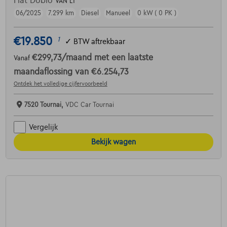
Fiat Doblo
VAN L1
06/2025
7.299 km
Diesel
Manueel
0 kW ( 0 PK )
€19.850
1
✓
BTW aftrekbaar
€299,73
/maand
met een laatste
Vanaf
maandaflossing van
€6.254,73
Ontdek het volledige cijfervoorbeeld
7520 Tournai,
VDC Car Tournai
Vergelijk
Bekijk wagen