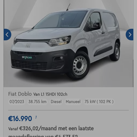
Fiat Doblo
Van L1 15HDI 102ch
07/2023
38.755 km
Diesel
Manueel
75 kW ( 102 PK )
€16.990
1
€326,02
/maand
met een laatste
Vanaf