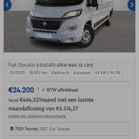
Fiat Ducato
E-DUCATO 47KW MAXI 35 L2H2
01/2023
18.907 km
Elektrisch
Automaat
69 kW ( 94 PK )
€24.200
1
✓
BTW aftrekbaar
€464,37
/maand
met een laatste
Vanaf
maandaflossing van
€6.514,37
Ontdek het volledige cijfervoorbeeld
7520 Tournai,
VDC Car Tournai