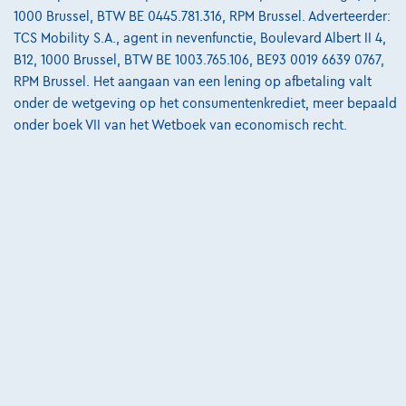
Ontdek het volledige cijfervoorbeeld
1000 Brussel, BTW BE 0445.781.316, RPM Brussel. Adverteerder:
TCS Mobility S.A., agent in nevenfunctie, Boulevard Albert II 4,
6182 Souvret,
Ets Pater et Cie SA
B12, 1000 Brussel, BTW BE 1003.765.106, BE93 0019 6639 0767,
RPM Brussel. Het aangaan van een lening op afbetaling valt
Vergelijk
onder de wetgeving op het consumentenkrediet, meer bepaald
Bekijk wagen
onder boek VII van het Wetboek van economisch recht.