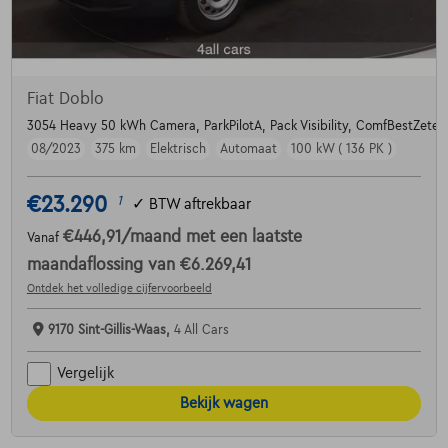
Fiat Doblo
3054 Heavy 50 kWh Camera, ParkPilotA, Pack Visibility, ComfBestZetel, A
08/2023
375 km
Elektrisch
Automaat
100 kW ( 136 PK )
€23.290
1
✓
BTW aftrekbaar
€446,91
/maand
met een laatste
Vanaf
maandaflossing van
€6.269,41
Ontdek het volledige cijfervoorbeeld
9170 Sint-Gillis-Waas,
4 All Cars
Vergelijk
Bekijk wagen