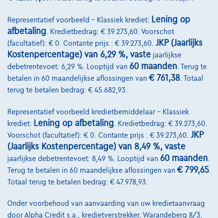
Lening op
Representatief voorbeeld – Klassiek krediet:
afbetaling
. Kredietbedrag: € 39.273,60. Voorschot
JKP (Jaarlijks
(facultatief): € 0. Contante prijs : € 39.273,60.
Kostenpercentage) van 6,29 %, vaste
jaarlijkse
60 maanden
debetrentevoet: 6,29 %. Looptijd van
. Terug te
€ 761,38
betalen in 60 maandelijkse aflossingen van
. Totaal
terug te betalen bedrag: € 45.682,93.
Representatief voorbeeld kredietbemiddelaar – Klassiek
Lening op afbetaling
krediet:
. Kredietbedrag: € 39.273,60.
JKP
Voorschot (facultatief): € 0. Contante prijs : € 39.273,60.
Fiat Doblo
(Jaarlijks Kostenpercentage) van 8,49 %, vaste
L2 Heavy 15 HDi 100cv
60 maanden
12/2024
21.379 km
Diesel
Manueel
75 kW ( 102 PK )
jaarlijkse debetrentevoet: 8,49 %. Looptijd van
.
€ 799,65
Terug te betalen in 60 maandelijkse aflossingen van
.
Totaal terug te betalen bedrag: € 47.978,93.
€18.190
1
✓
BTW aftrekbaar
€274,66
/maand
met een laatste
Vanaf
Onder voorbehoud van aanvaarding van uw kredietaanvraag
maandaflossing van
€5.731,66
door Alpha Credit s.a., kredietverstrekker, Warandeberg 8/3,