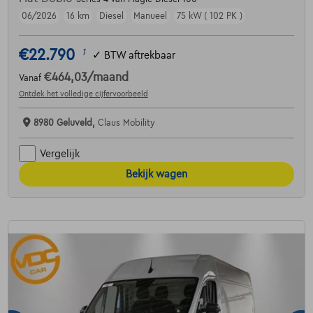
06/2026
16 km
Diesel
Manueel
75 kW ( 102 PK )
€22.790
1
✓
BTW aftrekbaar
€464,03
/maand
Vanaf
Ontdek het volledige cijfervoorbeeld
8980 Geluveld,
Claus Mobility
Vergelijk
Bekijk wagen