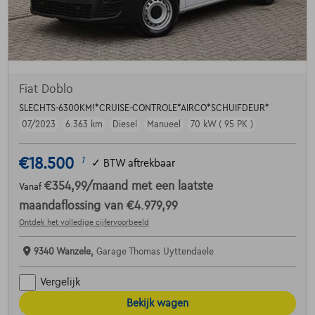
Fiat Doblo
SLECHTS-6300KM!*CRUISE-CONTROLE*AIRCO*SCHUIFDEUR*
07/2023
6.363 km
Diesel
Manueel
70 kW ( 95 PK )
€18.500
1
✓
BTW aftrekbaar
€354,99
/maand
met een laatste
Vanaf
maandaflossing van
€4.979,99
Ontdek het volledige cijfervoorbeeld
9340 Wanzele,
Garage Thomas Uyttendaele
Vergelijk
Bekijk wagen