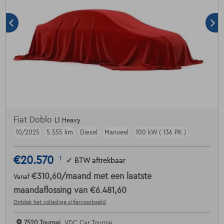
Fiat Doblo
L1 Heavy
10/2025
5.555 km
Diesel
Manueel
100 kW ( 136 PK )
€20.570
1
✓
BTW aftrekbaar
€310,60
/maand
met een laatste
Vanaf
maandaflossing van
€6.481,60
Ontdek het volledige cijfervoorbeeld
7520 Tournai,
VDC Car Tournai