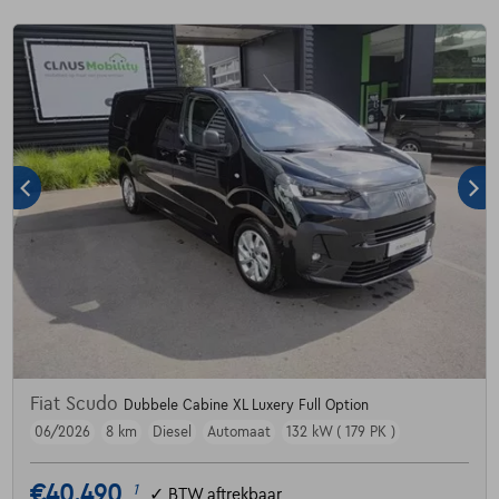
Fiat Scudo
Dubbele Cabine XL Luxery Full Option
06/2026
8 km
Diesel
Automaat
132 kW ( 179 PK )
€40.490
1
✓
BTW aftrekbaar