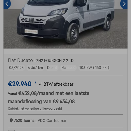
Fiat Ducato
L2H2 FOURGON 2.2 TD
03/2025
6.367 km
Diesel
Manueel
103 kW ( 140 PK )
€29.940
1
✓
BTW aftrekbaar
€452,08
/maand
met een laatste
Vanaf
maandaflossing van
€9.434,08
Ontdek het volledige cijfervoorbeeld
7520 Tournai,
VDC Car Tournai