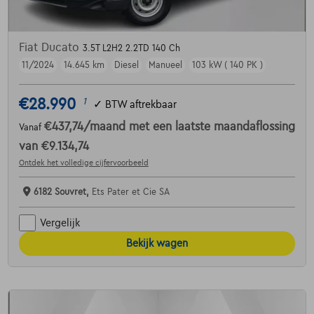
Fiat Ducato
3.5T L2H2 2.2TD 140 Ch
11/2024
14.645 km
Diesel
Manueel
103 kW ( 140 PK )
€28.990
1
✓
BTW aftrekbaar
€437,74
/maand
met een laatste maandaflossing
Vanaf
van
€9.134,74
Ontdek het volledige cijfervoorbeeld
6182 Souvret,
Ets Pater et Cie SA
Vergelijk
Bekijk wagen