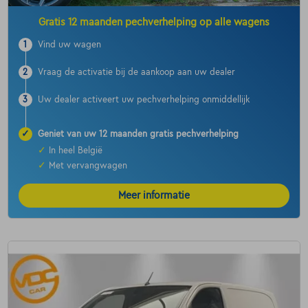
Gratis 12 maanden pechverhelping op alle wagens
1
Vind uw wagen
2
Vraag de activatie bij de aankoop aan uw dealer
3
Uw dealer activeert uw pechverhelping onmiddellijk
✓
Geniet van uw 12 maanden gratis pechverhelping
✓
In heel België
✓
Met vervangwagen
Meer informatie