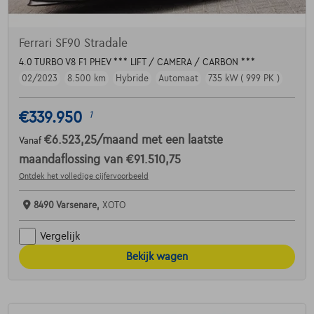
Ferrari SF90 Stradale
4.0 TURBO V8 F1 PHEV *** LIFT / CAMERA / CARBON ***
02/2023
8.500 km
Hybride
Automaat
735 kW ( 999 PK )
€339.950
1
€6.523,25
/maand
met een laatste
Vanaf
maandaflossing van
€91.510,75
Ontdek het volledige cijfervoorbeeld
8490 Varsenare,
XOTO
Vergelijk
Bekijk wagen