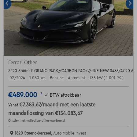
Ferrari Other
SF90 Spider FIORANO PACK//CARBON PACK//LIKE NEW 0483/47.20.60
02/2024
1.080 km
Benzine
Automaat
736 kW ( 1.001 PK )
€489.000
1
✓
BTW aftrekbaar
€7.383,67
/maand
met een laatste
Vanaf
maandaflossing van
€154.083,67
Ontdek het volledige cijfervoorbeeld
1820 Steenokkerzeel,
Auto Mobile Invest