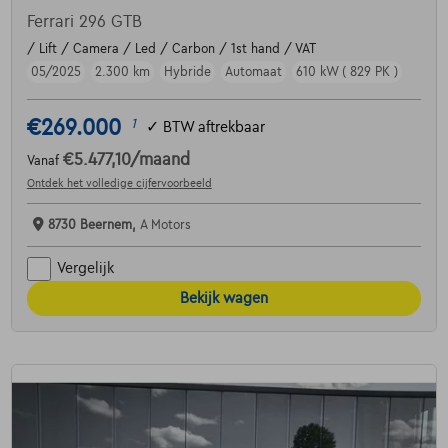
Ferrari 296 GTB
/ Lift / Camera / Led / Carbon / 1st hand / VAT
05/2025
2.300 km
Hybride
Automaat
610 kW ( 829 PK )
€269.000
1
✓
BTW aftrekbaar
€5.477,10
/maand
Vanaf
Ontdek het volledige cijfervoorbeeld
8730 Beernem,
A Motors
Vergelijk
Bekijk wagen