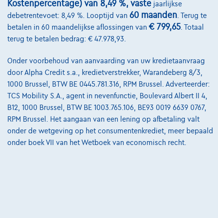
Kostenpercentage) van 8,49 %, vaste
jaarlijkse
60 maanden
debetrentevoet: 8,49 %. Looptijd van
. Terug te
€ 799,65
betalen in 60 maandelijkse aflossingen van
. Totaal
@2024 TCS Mobility SA/NV Copyright
terug te betalen bedrag: € 47.978,93.
Algemene Voorwaarden
Onder voorbehoud van aanvaarding van uw kredietaanvraag
Bijstandsvoorwaarden
door Alpha Credit s.a., kredietverstrekker, Warandeberg 8/3,
1000 Brussel, BTW BE 0445.781.316, RPM Brussel. Adverteerder:
Privacyverklaring
TCS Mobility S.A., agent in nevenfunctie, Boulevard Albert II 4,
B12, 1000 Brussel, BTW BE 1003.765.106, BE93 0019 6639 0767,
Cookiebeleid
RPM Brussel. Het aangaan van een lening op afbetaling valt
Kwaliteitscharter
onder de wetgeving op het consumentenkrediet, meer bepaald
onder boek VII van het Wetboek van economisch recht.
Site Map
Login