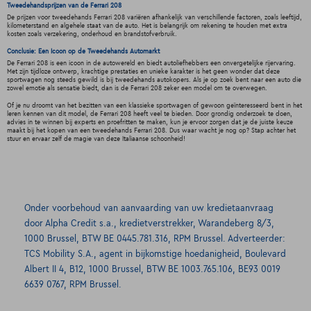
Tweedehandsprijzen van de Ferrari 208
De prijzen voor tweedehands Ferrari 208 variëren afhankelijk van verschillende factoren, zoals leeftijd,
kilometerstand en algehele staat van de auto. Het is belangrijk om rekening te houden met extra
kosten zoals verzekering, onderhoud en brandstofverbruik.
Conclusie: Een Icoon op de Tweedehands Automarkt
De Ferrari 208 is een icoon in de autowereld en biedt autoliefhebbers een onvergetelijke rijervaring.
Met zijn tijdloze ontwerp, krachtige prestaties en unieke karakter is het geen wonder dat deze
sportwagen nog steeds gewild is bij tweedehands autokopers. Als je op zoek bent naar een auto die
zowel emotie als sensatie biedt, dan is de Ferrari 208 zeker een model om te overwegen.
Of je nu droomt van het bezitten van een klassieke sportwagen of gewoon geïnteresseerd bent in het
leren kennen van dit model, de Ferrari 208 heeft veel te bieden. Door grondig onderzoek te doen,
advies in te winnen bij experts en proefritten te maken, kun je ervoor zorgen dat je de juiste keuze
maakt bij het kopen van een tweedehands Ferrari 208. Dus waar wacht je nog op? Stap achter het
stuur en ervaar zelf de magie van deze Italiaanse schoonheid!
Onder voorbehoud van aanvaarding van uw kredietaanvraag
door Alpha Credit s.a., kredietverstrekker, Warandeberg 8/3,
1000 Brussel, BTW BE 0445.781.316, RPM Brussel. Adverteerder:
TCS Mobility S.A., agent in bijkomstige hoedanigheid, Boulevard
Albert II 4, B12, 1000 Brussel, BTW BE 1003.765.106, BE93 0019
6639 0767, RPM Brussel.