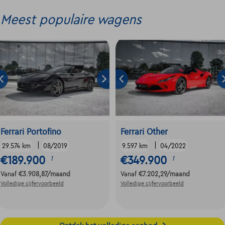
Meest populaire wagens
Ferrari Portofino
Ferrari Other
|
|
29.574 km
08/2019
9.597 km
04/2022
€189.900
€349.900
1
1
Vanaf
€3.908,87
/maand
Vanaf
€7.202,29
/maand
Volledige cijfervoorbeeld
Volledige cijfervoorbeeld