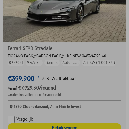
Ferrari SF90 Stradale
FIORANO PACK//CARBON PACK//LIKE NEW 0483/47.20.60
02/2021
9.477 km
Benzine
Automaat
736 kW ( 1.001 PK )
€399.900
1
✓
BTW aftrekbaar
€7.929,30
/maand
Vanaf
Ontdek het volledige cijfervoorbeeld
1820 Steenokkerzeel,
Auto Mobile Invest
Vergelijk
Bekijk wagen