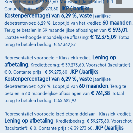
Kredietbedrag: € 39.273,60. Voorschot (facultatief): € 0.
Financiering
JKP (Jaarlijks
Contante prijs : € 39.273,60.
Autoverzekering
Kostenpercentage) van 6,29 %, vaste
jaarlijkse
60 maanden
debetrentevoet: 6,29 %. Looptijd van het krediet:
.
Lease en persoonlijke lease
€ 593,01
Terug te betalen in 59 maandelijkse aflossingen van
.
€ 12.375,09
Laatste verhoogde maandelijkse aflossing:
. Totaal
terug te betalen bedrag: € 47.362,87.
Over Ons
Word klant
Lening op
Representatief voorbeeld – Klassiek krediet:
afbetaling
. Kredietbedrag: € 39.273,60. Voorschot (facultatief):
Wie zijn we
JKP (Jaarlijks
€ 0. Contante prijs : € 39.273,60.
Kostenpercentage) van 6,29 %, vaste
jaarlijkse
Kwaliteitscharter
60 maanden
debetrentevoet: 6,29 %. Looptijd van
. Terug te
Onze dealers
€ 761,38
betalen in 60 maandelijkse aflossingen van
. Totaal
terug te betalen bedrag: € 45.682,93.
Onze partners
Onze team
Representatief voorbeeld kredietbemiddelaar – Klassiek krediet:
Lening op afbetaling
. Kredietbedrag: € 39.273,60. Voorschot
Contact
JKP (Jaarlijks
(facultatief): € 0. Contante prijs : € 39.273,60.