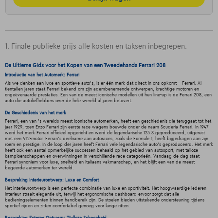
1. Finale publieke prijs alle kosten en taksen inbegrepen.
De Ultieme Gids voor het Kopen van een Tweedehands Ferrari 208
Introductie van het Automerk: Ferrari
Als we denken aan luxe en sportieve auto's, is er één merk dat direct in ons opkomt - Ferrari. Al
tientallen jaren staat Ferrari bekend om zijn adembenemende ontwerpen, krachtige motoren en
ongeëvenaarde prestaties. Een van de meest iconische modellen uit hun line-up is de Ferrari 208, een
auto die autoliefhebbers over de hele wereld al jaren betovert.
De Geschiedenis van het merk
Ferrari, een van 's werelds meest iconische automerken, heeft een geschiedenis die teruggaat tot het
jaar 1929, toen Enzo Ferrari zijn eerste race wagens bouwde onder de naam Scuderia Ferrari. In 1947
werd het merk Ferrari officieel opgericht en werd de legendarische 125 S geproduceerd, uitgerust
met een V12-motor. Ferrari's deelname aan autoraces, zoals de Formule 1, heeft bijgedragen aan zijn
roem en prestige. In de loop der jaren heeft Ferrari vele legendarische auto's geproduceerd. Het merk
heeft ook een aantal opmerkelijke successen behaald op het gebied van autosport, met talloze
kampioenschappen en overwinningen in verschillende race categorieën. Vandaag de dag staat
Ferrari synoniem voor luxe, snelheid en Italiaans vakmanschap, en het blijft een van de meest
begeerde automerken ter wereld.
Bespreking Interieurontwerp: Luxe en Comfort
Het interieurontwerp is een perfecte combinatie van luxe en sportiviteit. Het hoogwaardige lederen
interieur straalt elegantie uit, terwijl het ergonomische dashboard ervoor zorgt dat alle
bedieningselementen binnen handbereik zijn. De stoelen bieden uitstekende ondersteuning tijdens
sportief rijden en zitten comfortabel genoeg voor lange ritten.
Bespreking Externe Ontwerp: Tijdloze Schoonheid