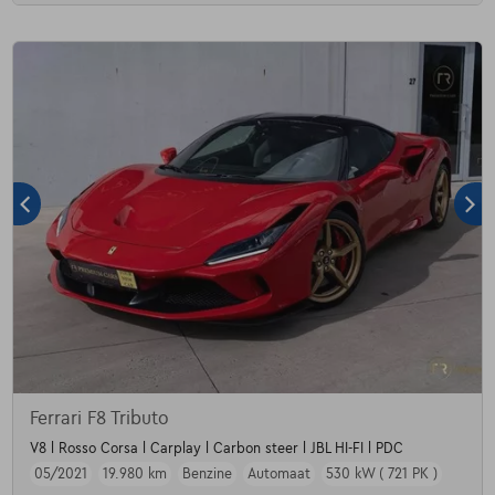
Ferrari F8 Tributo
V8 l Rosso Corsa l Carplay l Carbon steer l JBL HI-FI l PDC
05/2021
19.980 km
Benzine
Automaat
530 kW ( 721 PK )