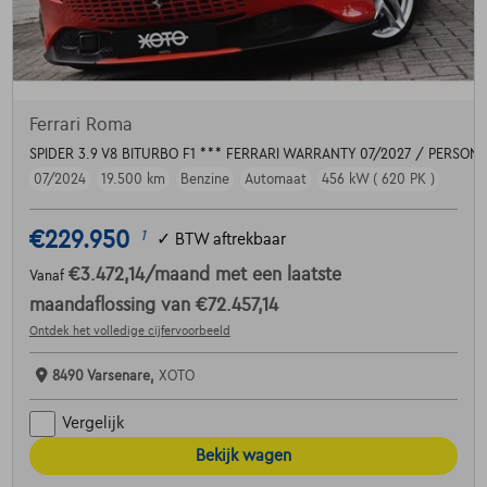
Ferrari Roma
SPIDER 3.9 V8 BITURBO F1 *** FERRARI WARRANTY 07/2027 / PERSONA
07/2024
19.500 km
Benzine
Automaat
456 kW ( 620 PK )
€229.950
1
✓
BTW aftrekbaar
€3.472,14
/maand
met een laatste
Vanaf
maandaflossing van
€72.457,14
Ontdek het volledige cijfervoorbeeld
8490 Varsenare,
XOTO
Vergelijk
Bekijk wagen