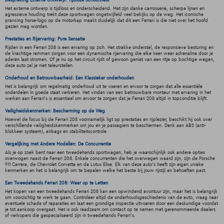
Het externe ontwerp is tijdloos en onderscheidend. Met zijn slanke carrosserie, scherpe lijnen en
agressieve houding trekt deze sportwagen ongetwijfeld veel bekijks op de weg. Het iconische
prancing horse-logo op de motorkap maakt duidelijk dat dit een Ferrari is die niet over het hoofd
gezien mag worden.
Prestaties en Rijervaring: Pure Sensatie
Rijden in een Ferrari 208 is een ervaring op zich. Het strakke onderstel, de responsieve besturing en
de krachtige remmen zorgen voor een dynamische rijervaring die elke keer weer adrenaline door je
aderen laat stromen. Of je nu op het circuit rijdt of gewoon geniet van een ritje op bochtige wegen,
deze auto zal je niet teleurstellen.
Onderhoud en Betrouwbaarheid: Een Klassieker onderhouden
Het is belangrijk om regelmatig onderhoud uit te voeren en ervoor te zorgen dat alle essentiële
onderdelen in goede staat verkeren. Het vinden van een betrouwbare monteur met ervaring in het
werken aan Ferrari's is essentieel om ervoor te zorgen dat je Ferrari 208 altijd in topconditie blijft.
Veiligheidskenmerken: Bescherming op de Weg
Hoewel de focus bij de Ferrari 208 voornamelijk ligt op prestaties en rijplezier, beschikt hij ook over
verschillende veiligheidskenmerken om jou en je passagiers te beschermen. Denk aan ABS (anti-
blokkeer systeem), airbags en stabiliteitscontrole.
Vergelijking met Andere Modellen: De Concurrentie
Als je op zoek bent naar een tweedehands sportwagen, heb je waarschijnlijk ook andere opties
overwogen naast de Ferrari 208. Enkele concurrenten die het overwegen waard zijn, zijn de Porsche
911 Carrera, de Chevrolet Corvette en de Lotus Elise. Elk van deze auto's heeft zijn eigen unieke
kenmerken en het is belangrijk om te bepalen welke het beste bij jouw rijstijl en behoeften past.
Een Tweedehands Ferrari 208: Waar op te Letten
Het kopen van een tweedehands Ferrari 208 kan een opwindend avontuur zijn, maar het is belangrijk
om voorzichtig te werk te gaan. Controleer altijd de onderhoudsgeschiedenis van de auto, vraag naar
eventuele schade of reparaties en laat een grondige inspectie uitvoeren door een deskundige voordat
je tot aankoop overgaat. Het is ook raadzaam om contact op te nemen met gerenommeerde dealers
of verkopers die gespecialiseerd zijn in tweedehands Ferrari's.