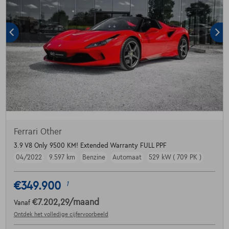
Ferrari Other
3.9 V8 Only 9500 KM! Extended Warranty FULL PPF
04/2022
9.597 km
Benzine
Automaat
529 kW ( 709 PK )
€349.900
1
€7.202,29
/maand
Vanaf
Ontdek het volledige cijfervoorbeeld