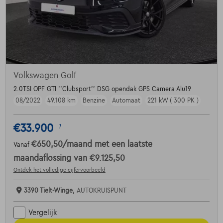
Volkswagen Golf
2.0TSI OPF GTI ''Clubsport'' DSG opendak GPS Camera Alu19
08/2022
49.108 km
Benzine
Automaat
221 kW ( 300 PK )
€33.900
1
€650,50
/maand
met een laatste
Vanaf
maandaflossing van
€9.125,50
Ontdek het volledige cijfervoorbeeld
3390 Tielt-Winge,
AUTOKRUISPUNT
Vergelijk