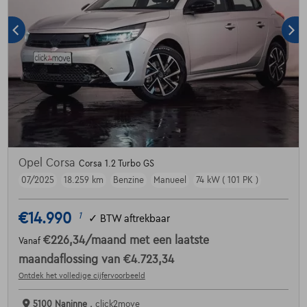
Opel Corsa
Corsa 1.2 Turbo GS
07/2025
18.259 km
Benzine
Manueel
74 kW ( 101 PK )
€14.990
1
✓
BTW aftrekbaar
€226,34
/maand
met een laatste
Vanaf
maandaflossing van
€4.723,34
Ontdek het volledige cijfervoorbeeld
5100 Naninne ,
click2move