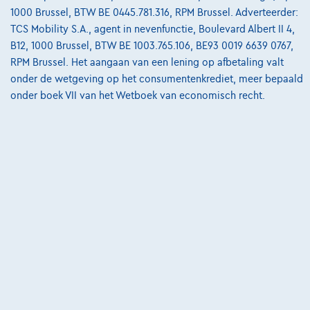
€612,12
/maand
met een laatste maandaflossing
Vanaf
1000 Brussel, BTW BE 0445.781.316, RPM Brussel. Adverteerder:
van
€8.587,12
TCS Mobility S.A., agent in nevenfunctie, Boulevard Albert II 4,
Ontdek het volledige cijfervoorbeeld
B12, 1000 Brussel, BTW BE 1003.765.106, BE93 0019 6639 0767,
RPM Brussel. Het aangaan van een lening op afbetaling valt
3390 Tielt-Winge,
AUTOKRUISPUNT
onder de wetgeving op het consumentenkrediet, meer bepaald
onder boek VII van het Wetboek van economisch recht.
Vergelijk
Bekijk wagen