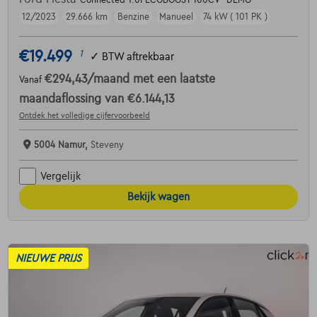
Connected 1.0I ECOBOOST 100CV *DEMO*
12/2023
29.666 km
Benzine
Manueel
74 kW ( 101 PK )
€19.499
1
✓
BTW aftrekbaar
€294,43
/maand
met een laatste
Vanaf
maandaflossing van
€6.144,13
Ontdek het volledige cijfervoorbeeld
5004 Namur,
Steveny
Vergelijk
Bekijk wagen
NIEUWE PRIJS