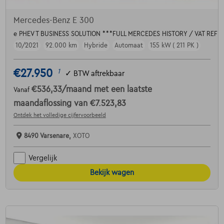
Mercedes-Benz E 300
e PHEV T BUSINESS SOLUTION ***FULL MERCEDES HISTORY / VAT REF
10/2021
92.000 km
Hybride
Automaat
155 kW ( 211 PK )
€27.950
1
✓
BTW aftrekbaar
€536,33
/maand
met een laatste
Vanaf
maandaflossing van
€7.523,83
Ontdek het volledige cijfervoorbeeld
8490 Varsenare,
XOTO
Vergelijk
Bekijk wagen