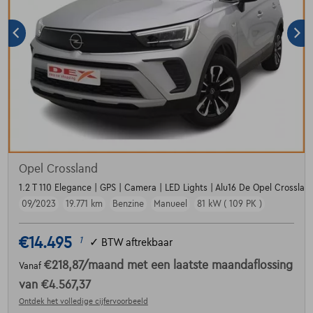
Opel Crossland
1.2 T 110 Elegance | GPS | Camera | LED Lights | Alu16 De Opel Crossland
09/2023
19.771 km
Benzine
Manueel
81 kW ( 109 PK )
€14.495
1
✓
BTW aftrekbaar
€218,87
/maand
met een laatste maandaflossing
Vanaf
van
€4.567,37
Ontdek het volledige cijfervoorbeeld