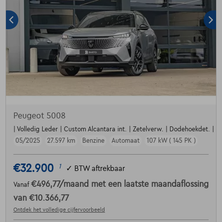
Peugeot 5008
| Volledig Leder | Custom Alcantara int. | Zetelverw. | Dodehoekdet. | Par
05/2025
27.597 km
Benzine
Automaat
107 kW ( 145 PK )
€32.900
1
✓
BTW aftrekbaar
€496,77
/maand
met een laatste maandaflossing
Vanaf
van
€10.366,77
Ontdek het volledige cijfervoorbeeld