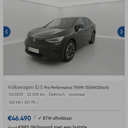
Volkswagen ID.5
Pro Performance 77kWh 150kW(204ch)
03/2023
22.500 km
Elektrisch
Automaat
150 kW ( 201 PK )
€46.490
1
✓
BTW aftrekbaar
€892,09
/maand
met een laatste
Vanaf