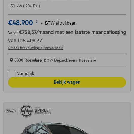
150 kW ( 204 PK )
€48.900
1
✓
BTW aftrekbaar
€738,37
/maand
met een laatste maandaflossing
Vanaf
van
€15.408,37
Ontdek het volledige cijfervoorbeeld
8800 Roeselare,
BMW Dejonckheere Roeselare
Vergelijk
Bekijk wagen