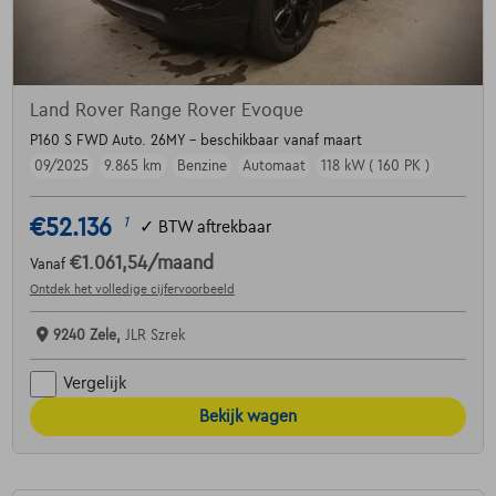
Land Rover Range Rover Evoque
P160 S FWD Auto. 26MY - beschikbaar vanaf maart
09/2025
9.865 km
Benzine
Automaat
118 kW ( 160 PK )
€52.136
1
✓
BTW aftrekbaar
€1.061,54
/maand
Vanaf
Ontdek het volledige cijfervoorbeeld
9240 Zele,
JLR Szrek
Vergelijk
Bekijk wagen