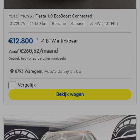
Ford Fiesta
Fiesta 1.0 EcoBoost Connected
01/2024
44.130 km
Benzine
Manueel
74 kW ( 101 PK )
€12.800
1
✓
BTW aftrekbaar
€260,62
/maand
Vanaf
Ontdek het volledige cijfervoorbeeld
8793 Waregem,
Auto's Danny en Co
Vergelijk
Bekijk wagen