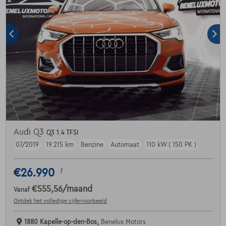
Audi Q3
Q3 1.4 TFSI
07/2019
19.215 km
Benzine
Automaat
110 kW ( 150 PK )
€26.990
1
€555,56
/maand
Vanaf
Ontdek het volledige cijfervoorbeeld
1880 Kapelle-op-den-Bos,
Benelux Motors