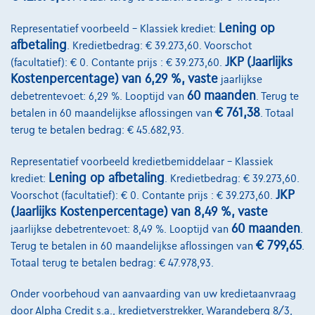
Lening op
Representatief voorbeeld – Klassiek krediet:
afbetaling
. Kredietbedrag: € 39.273,60. Voorschot
JKP (Jaarlijks
(facultatief): € 0. Contante prijs : € 39.273,60.
Kostenpercentage) van 6,29 %, vaste
jaarlijkse
60 maanden
debetrentevoet: 6,29 %. Looptijd van
. Terug te
€ 761,38
betalen in 60 maandelijkse aflossingen van
. Totaal
terug te betalen bedrag: € 45.682,93.
Representatief voorbeeld kredietbemiddelaar – Klassiek
Lening op afbetaling
krediet:
. Kredietbedrag: € 39.273,60.
JKP
Voorschot (facultatief): € 0. Contante prijs : € 39.273,60.
(Jaarlijks Kostenpercentage) van 8,49 %, vaste
BMW Serie 2
60 maanden
jaarlijkse debetrentevoet: 8,49 %. Looptijd van
.
€ 799,65
Terug te betalen in 60 maandelijkse aflossingen van
.
223 i x Drive M sport Harman/Kardon panodak dig.airco alu19
01/2023
32.184 km
Benzine
Automaat
160 kW ( 218 PK )
Totaal terug te betalen bedrag: € 47.978,93.
Onder voorbehoud van aanvaarding van uw kredietaanvraag
€31.900
1
door Alpha Credit s.a., kredietverstrekker, Warandeberg 8/3,