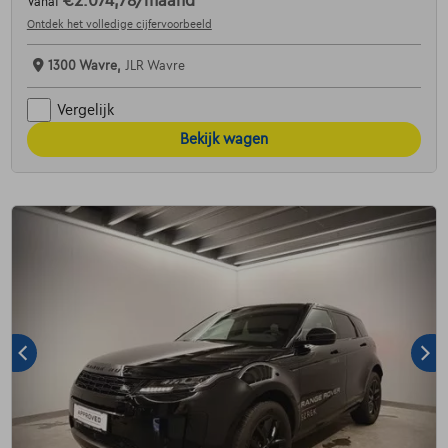
€2.074,78
/maand
Vanaf
Ontdek het volledige cijfervoorbeeld
1300 Wavre,
JLR Wavre
Vergelijk
Bekijk wagen