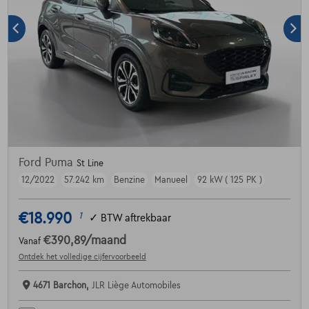
Ford Puma
St Line
12/2022
57.242 km
Benzine
Manueel
92 kW ( 125 PK )
€18.990
1
✓
BTW aftrekbaar
€390,89
/maand
Vanaf
Ontdek het volledige cijfervoorbeeld
4671 Barchon,
JLR Liège Automobiles