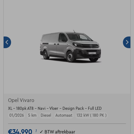
Opel Vivaro
XL - 180pk AT8 - Navi - Vloer - Design Pack - Full LED
01/2026
5 km
Diesel
Automaat
132 kW ( 180 PK )
€34.990
1
✓
BTW aftrekbaar