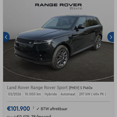
Land Rover Range Rover Sport
[PHEV] S P460e
03/2026
10.000 km
Hybride
Automaat
297 kW ( 404 PK )
€101.900
1
✓
BTW aftrekbaar