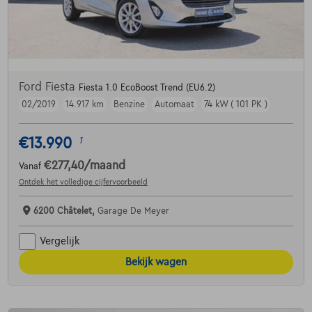
Ford Fiesta
Fiesta 1.0 EcoBoost Trend (EU6.2)
02/2019
14.917 km
Benzine
Automaat
74 kW ( 101 PK )
€13.990
1
€277,40
/maand
Vanaf
Ontdek het volledige cijfervoorbeeld
6200 Châtelet,
Garage De Meyer
Vergelijk
Bekijk wagen