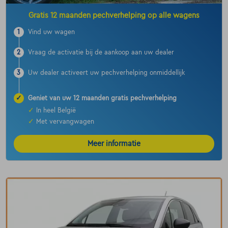
Gratis 12 maanden pechverhelping op alle wagens
1
Vind uw wagen
2
Vraag de activatie bij de aankoop aan uw dealer
3
Uw dealer activeert uw pechverhelping onmiddellijk
✓
Geniet van uw 12 maanden gratis pechverhelping
✓
In heel België
✓
Met vervangwagen
Meer informatie