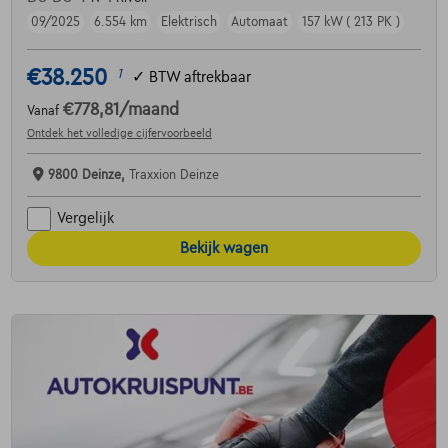
09/2025
6.554 km
Elektrisch
Automaat
157 kW ( 213 PK )
€38.250
1
✓
BTW aftrekbaar
€778,81
/maand
Vanaf
Ontdek het volledige cijfervoorbeeld
9800 Deinze,
Traxxion Deinze
Vergelijk
Bekijk wagen