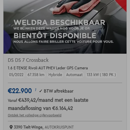
DS DS 7 Crossback
1.6 E-TENSE Rivoli AUT PHEV Leder GPS Camera
05/2022
67.358 km
Hybride
Automaat
133 kW ( 180 PK )
€22.900
1
✓
BTW aftrekbaar
€439,42
/maand
met een laatste
Vanaf
maandaflossing van
€6.164,42
Ontdek het volledige cijfervoorbeeld
3390 Tielt-Winge,
AUTOKRUISPUNT