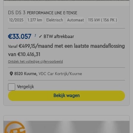
DS DS 3
PERFORMANCE LINE E-TENSE
12/2025
1.277 km
Elektrisch
Automaat
115 kW ( 156 PK )
€33.057
1
✓
BTW aftrekbaar
€499,15
/maand
met een laatste maandaflossing
Vanaf
van
€10.416,31
Ontdek het volledige cijfervoorbeeld
8520 Kuurne,
VDC Car Kortrijk/Kuurne
Vergelijk
Bekijk wagen