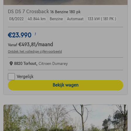
DS DS 7 Crossback
16 Benzine 180 pk
08/2022
40.844 km
Benzine
Automaat
133 kW ( 181 PK )
€23.990
1
€493,81
/maand
Vanaf
Ontdek het volledige cijfervoorbeeld
8820 Torhout,
Citroen Dumarey
Vergelijk
Bekijk wagen