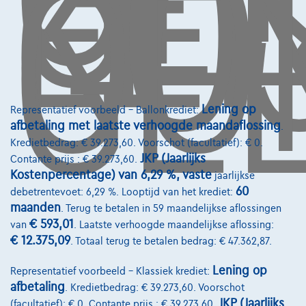
LE
KO
OO
GEL
Lening op
Representatief voorbeeld – Ballonkrediet:
Contact
afbetaling met laatste verhoogde maandaflossing
.
Kredietbedrag: € 39.273,60. Voorschot (facultatief): € 0.
info@touringcarselect.be
JKP (Jaarlijks
Contante prijs : € 39.273,60.
Koning Albert II-laan 4, B12
Kostenpercentage) van 6,29 %, vaste
jaarlijkse
1000 Brussel
60
debetrentevoet: 6,29 %. Looptijd van het krediet:
maanden
. Terug te betalen in 59 maandelijkse aflossingen
€ 593,01
van
. Laatste verhoogde maandelijkse aflossing:
€ 12.375,09
. Totaal terug te betalen bedrag: € 47.362,87.
Diensten & Oplossingen
Lening op
Representatief voorbeeld – Klassiek krediet:
Pechverhelping verzekering
afbetaling
. Kredietbedrag: € 39.273,60. Voorschot
JKP (Jaarlijks
(facultatief): € 0. Contante prijs : € 39.273,60.