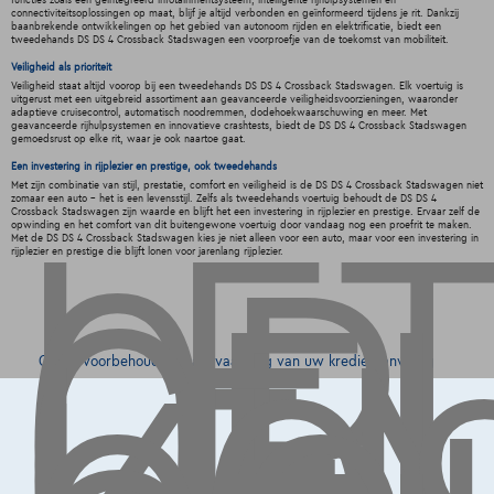
functies zoals een geïntegreerd infotainmentsysteem, intelligente rijhulpsystemen en
connectiviteitsoplossingen op maat, blijf je altijd verbonden en geïnformeerd tijdens je rit. Dankzij
baanbrekende ontwikkelingen op het gebied van autonoom rijden en elektrificatie, biedt een
tweedehands DS DS 4 Crossback Stadswagen een voorproefje van de toekomst van mobiliteit.
Veiligheid als prioriteit
Veiligheid staat altijd voorop bij een tweedehands DS DS 4 Crossback Stadswagen. Elk voertuig is
LET
uitgerust met een uitgebreid assortiment aan geavanceerde veiligheidsvoorzieningen, waaronder
adaptieve cruisecontrol, automatisch noodremmen, dodehoekwaarschuwing en meer. Met
geavanceerde rijhulpsystemen en innovatieve crashtests, biedt de DS DS 4 Crossback Stadswagen
OP,
gemoedsrust op elke rit, waar je ook naartoe gaat.
GE
Een investering in rijplezier en prestige, ook tweedehands
Met zijn combinatie van stijl, prestatie, comfort en veiligheid is de DS DS 4 Crossback Stadswagen niet
zomaar een auto - het is een levensstijl. Zelfs als tweedehands voertuig behoudt de DS DS 4
Crossback Stadswagen zijn waarde en blijft het een investering in rijplezier en prestige. Ervaar zelf de
opwinding en het comfort van dit buitengewone voertuig door vandaag nog een proefrit te maken.
Met de DS DS 4 Crossback Stadswagen kies je niet alleen voor een auto, maar voor een investering in
rijplezier en prestige die blijft lonen voor jarenlang rijplezier.
Onder voorbehoud van aanvaarding van uw kredietaanvraag
door Alpha Credit s.a., kredietverstrekker, Warandeberg 8/3,
1000 Brussel, BTW BE 0445.781.316, RPM Brussel. Adverteerder:
TCS Mobility S.A., agent in bijkomstige hoedanigheid, Boulevard
Albert II 4, B12, 1000 Brussel, BTW BE 1003.765.106, BE93 0019
6639 0767, RPM Brussel.