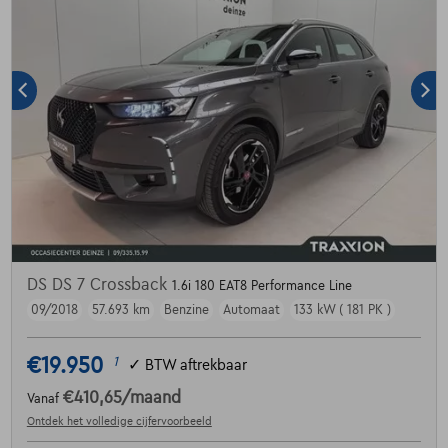
DS DS 7 Crossback
1.6i 180 EAT8 Performance Line
09/2018
57.693 km
Benzine
Automaat
133 kW ( 181 PK )
€19.950
1
✓
BTW aftrekbaar
€410,65
/maand
Vanaf
Ontdek het volledige cijfervoorbeeld