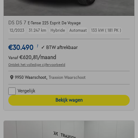
DS DS 7
E-Tense 225 Esprit De Voyage
12/2023
31.247 km
Hybride
Automaat
133 kW ( 181 PK )
€30.490
1
✓
BTW aftrekbaar
€620,81
/maand
Vanaf
Ontdek het volledige cijfervoorbeeld
9950 Waarschoot,
Traxxion Waarschoot
Vergelijk
Bekijk wagen