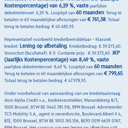
Financiering
Kostenpercentage) van 6,29 %, vaste
jaarlijkse
Autoverzekering
60 maanden
debetrentevoet: 6,29 %. Looptijd van
. Terug te
€ 761,38
betalen in 60 maandelijkse aflossingen van
. Totaal
Lease en persoonlijke lease
terug te betalen bedrag: € 45.682,93.
Representatief voorbeeld kredietbemiddelaar – Klassiek
Over Ons
Lening op afbetaling
krediet:
. Kredietbedrag: € 39.273,60.
Word klant
JKP
Voorschot (facultatief): € 0. Contante prijs : € 39.273,60.
(Jaarlijks Kostenpercentage) van 8,49 %, vaste
Wie zijn we
60 maanden
jaarlijkse debetrentevoet: 8,49 %. Looptijd van
.
€ 799,65
Terug te betalen in 60 maandelijkse aflossingen van
.
Kwaliteitscharter
Totaal terug te betalen bedrag: € 47.978,93.
Onze dealers
Onder voorbehoud van aanvaarding van uw kredietaanvraag
Onze partners
door Alpha Credit s.a., kredietverstrekker, Warandeberg 8/3,
1000 Brussel, BTW BE 0445.781.316, RPM Brussel. Adverteerder:
Onze team
TCS Mobility S.A., agent in nevenfunctie, Boulevard Albert II 4,
Contact
B12, 1000 Brussel, BTW BE 1003.765.106, BE93 0019 6639 0767,
RPM Brussel. Het aangaan van een lening op afbetaling valt