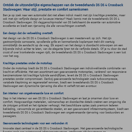
Ontdek de uitzonderlijke eigenschappen van de tweedehands DS DS 4 Crossback
Stadswagen: Waar stijl, prestatie en comfort samenkomen
Ben je op zoek naar een automodel dat niet alleen indruk maakt met zijn krachtige prestaties, maar
ook met zijn verfijnde design en luxueuze interieur? Maak kennis met de tweedehands DS DS 4
Crossback Stadswagen. Dit vlaggenschipmodel van DS belichaamt de essentie van automotive
excellentie en biedt een rijervaring die alle verwachtingen overtreft.
Een design dat de verbeelding overtreft
Het design van de DS DS 4 Crossback Stadswagen is een meesterwerk op zich. Met zijn
gestroomlijnde carrosserie, opvallende grille en kenmerkende koplampen trekt dit voertuig
onmiddellijk de aandacht op de weg. Elk aspect van het design is doordacht ontworpen om een
blijvende indruk achter te laten, van de elegante lijnen tot de verfijnde details. Of je nu door de stad
cruist of over kronkelende wegen rijdt, de tweedehands DS DS 4 Crossback Stadswagen is een lust
voor het oog.
Krachtige prestaties onder de motorkap
Onder de motorkap biedt de DS DS 4 Crossback Stadswagen een indrukwekkende combinatie van
kracht en efficiëntie. Met een assortiment aan geavanceerde motoropties, variërend van responsieve
benzinemotoren tot krachtige hybride aandrijflijnen, levert de DS DS 4 Crossback Stadswagen
prestaties zonder compromissen. Dankzij geavanceerde technologieën zoals turbocompressie,
variabele kleptiming en regeneratief remmen, biedt een tweedehands DS DS 4 Crossback
Stadswagen een dynamische rijervaring die elke rit verheft tot een avontuur.
Een interieur van ongeëvenaarde luxe en comfort
Stap in het interieur van een DS DS 4 Crossback Stadswagen en laat je omarmen door luxe en
comfort. Hoogwaardige materialen, vakmanschap en doordachte details creëren een omgeving die
de zintuigen prikkelt en het rijplezier verhoogt. Met beschikbare opties zoals premium lederen
bekleding, verwarmde en geventileerde stoelen, en een geavanceerd infotainmentsysteem, biedt een
tweedehands DS DS 4 Crossback Stadswagen een ongeëvenaarde rijervaring voor bestuurders en
passagiers.
Geavanceerde technologieën voor een verbonden rit
Innovatie staat centraal in de DS DS 4 Crossback Stadswagen. Met geavanceerde technologische