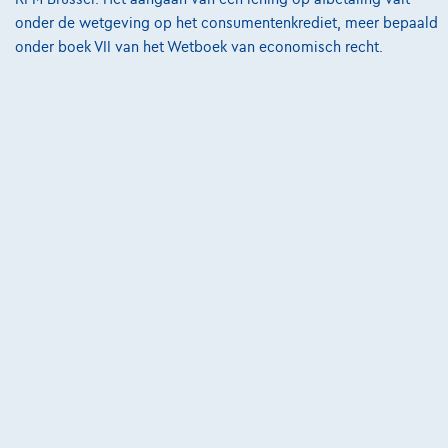
onder de wetgeving op het consumentenkrediet, meer bepaald
onder boek VII van het Wetboek van economisch recht.
@2024 TCS Mobility SA/NV Copyright
Algemene Voorwaarden
Bijstandsvoorwaarden
Privacyverklaring
Cookiebeleid
Kwaliteitscharter
Site Map
Login