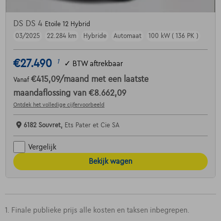
DS DS 4
Etoile 12 Hybrid
03/2025
22.284 km
Hybride
Automaat
100 kW ( 136 PK )
€27.490
1
✓
BTW aftrekbaar
€415,09
/maand
met een laatste
Vanaf
maandaflossing van
€8.662,09
Ontdek het volledige cijfervoorbeeld
6182 Souvret,
Ets Pater et Cie SA
Vergelijk
Bekijk wagen
1. Finale publieke prijs alle kosten en taksen inbegrepen.