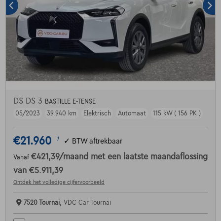
DS DS 3
BASTILLE E-TENSE
05/2023
39.940 km
Elektrisch
Automaat
115 kW ( 156 PK )
€21.960
1
✓
BTW aftrekbaar
€421,39
/maand
met een laatste maandaflossing
Vanaf
van
€5.911,39
Ontdek het volledige cijfervoorbeeld
7520 Tournai,
VDC Car Tournai