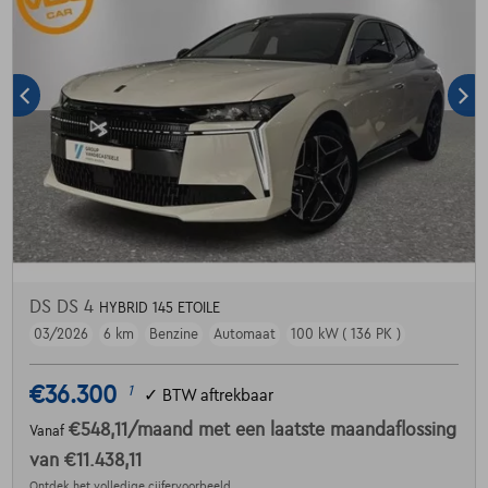
DS DS 4
HYBRID 145 ETOILE
03/2026
6 km
Benzine
Automaat
100 kW ( 136 PK )
€36.300
1
✓
BTW aftrekbaar
€548,11
/maand
met een laatste maandaflossing
Vanaf
van
€11.438,11
Ontdek het volledige cijfervoorbeeld