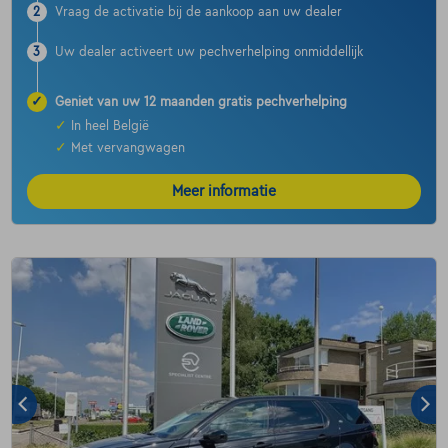
2
Vraag de activatie bij de aankoop aan uw dealer
3
Uw dealer activeert uw pechverhelping onmiddellijk
✓
Geniet van uw 12 maanden gratis pechverhelping
✓
In heel België
✓
Met vervangwagen
Meer informatie