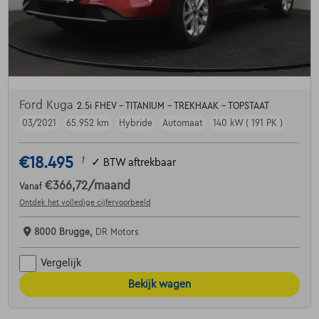
Ford Kuga
2.5i FHEV - TITANIUM - TREKHAAK - TOPSTAAT
03/2021
65.952 km
Hybride
Automaat
140 kW ( 191 PK )
€18.495
1
✓
BTW aftrekbaar
€366,72
/maand
Vanaf
Ontdek het volledige cijfervoorbeeld
8000 Brugge,
DR Motors
Vergelijk
Bekijk wagen