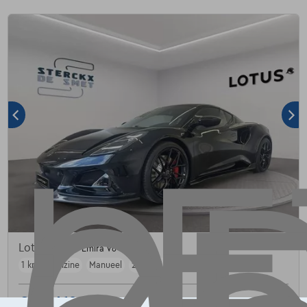
Lotus Emira
Emira V6 SE
1 km
Benzine
Manueel
298 kW ( 405 PK )
€128.410
1
✓
BTW aftrekbaar