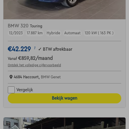
BMW 320
Touring
12/2023
17.887 km
Hybride
Automaat
120 kW ( 163 PK )
€42.229
1
✓
BTW aftrekbaar
€859,82
/maand
Vanaf
Ontdek het volledige cijfervoorbeeld
4684 Haccourt,
BMW Genet
Vergelijk
Bekijk wagen