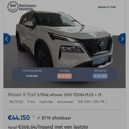
Nissan X-Trail
X-TRAIL ePower 2WD TEKNA PLUS + 19
06/2026
9 km
Hybride
Automaat
150 kW ( 204 PK )
€44.150
1
✓
BTW aftrekbaar
€666,64
/maand
met een laatste
Vanaf