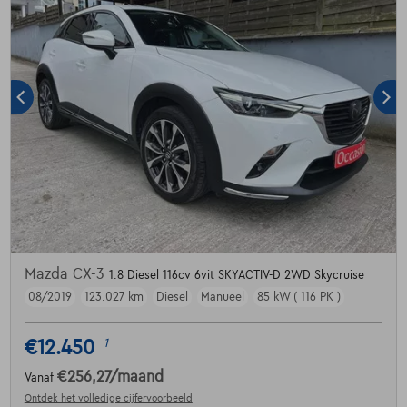
Mazda CX-3
1.8 Diesel 116cv 6vit SKYACTIV-D 2WD Skycruise
08/2019
123.027 km
Diesel
Manueel
85 kW ( 116 PK )
€12.450
1
€256,27
/maand
Vanaf
Ontdek het volledige cijfervoorbeeld