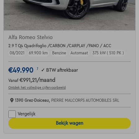
Alfa Romeo Stelvio
2.9 T Q4 Quadrifoglio /CARBON /CARPLAY /PANO / ACC
08/2021
69.900 km
Benzine
Automaat
375 kW ( 510 PK )
€49.990
1
✓
BTW aftrekbaar
€991,21
/maand
Vanaf
Ontdek het volledige cijfervoorbeeld
1390 Grez-Doiceau,
PIERRE MALCORPS AUTOMOBILES SRL
Vergelijk
Bekijk wagen