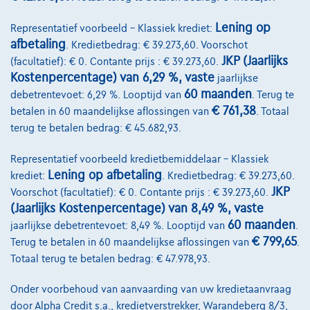
Lening op
Representatief voorbeeld – Klassiek krediet:
afbetaling
. Kredietbedrag: € 39.273,60. Voorschot
JKP (Jaarlijks
(facultatief): € 0. Contante prijs : € 39.273,60.
Kostenpercentage) van 6,29 %, vaste
jaarlijkse
60 maanden
debetrentevoet: 6,29 %. Looptijd van
. Terug te
Volkswagen Golf
€ 761,38
betalen in 60 maandelijkse aflossingen van
. Totaal
R-Line | 1.5 TSI 150cv | Carplay | Caméra | GPS | Led Matrix
terug te betalen bedrag: € 45.682,93.
07/2023
43.688 km
Benzine
Automaat
110 kW ( 150 PK )
Representatief voorbeeld kredietbemiddelaar – Klassiek
Lening op afbetaling
krediet:
. Kredietbedrag: € 39.273,60.
€27.490
1
JKP
Voorschot (facultatief): € 0. Contante prijs : € 39.273,60.
€536,11
/maand
met een laatste maandaflossing
Vanaf
(Jaarlijks Kostenpercentage) van 8,49 %, vaste
van
€7.408,61
60 maanden
jaarlijkse debetrentevoet: 8,49 %. Looptijd van
.
Ontdek het volledige cijfervoorbeeld
€ 799,65
Terug te betalen in 60 maandelijkse aflossingen van
.
Totaal terug te betalen bedrag: € 47.978,93.
Autosphere Center Liège
Onder voorbehoud van aanvaarding van uw kredietaanvraag
Vergelijk
door Alpha Credit s.a., kredietverstrekker, Warandeberg 8/3,