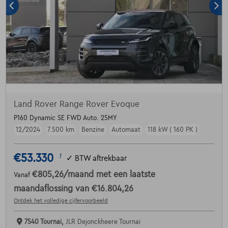
Land Rover Range Rover Evoque
P160 Dynamic SE FWD Auto. 25MY
12/2024
7.500 km
Benzine
Automaat
118 kW ( 160 PK )
€53.330
1
✓
BTW aftrekbaar
€805,26
/maand
met een laatste
Vanaf
maandaflossing van
€16.804,26
Ontdek het volledige cijfervoorbeeld
7540 Tournai,
JLR Dejonckheere Tournai