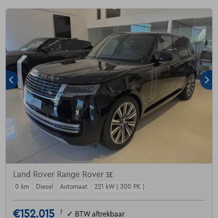
Land Rover Range Rover
SE
0 km
Diesel
Automaat
221 kW ( 300 PK )
€152.015
1
✓
BTW aftrekbaar