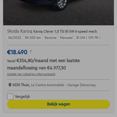
Skoda Karoq
Karoq Clever 1,0 TSI 81 kW 6-speed mech.
06/2022
98.500 km
Benzine
Manueel
81 kW ( 109 PK )
€18.490
1
€354,80
/maand
met een laatste
Vanaf
maandaflossing van
€4.977,30
Ontdek het volledige cijfervoorbeeld
6530 Thuin,
Le Centre Automobile - Garage Detournay
Vergelijk
Bekijk wagen