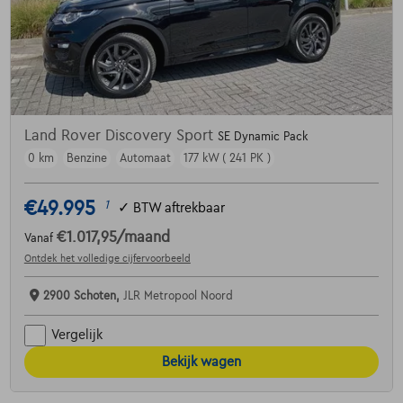
Land Rover Discovery Sport
SE Dynamic Pack
0 km
Benzine
Automaat
177 kW ( 241 PK )
€49.995
1
✓
BTW aftrekbaar
€1.017,95
/maand
Vanaf
Ontdek het volledige cijfervoorbeeld
2900 Schoten,
JLR Metropool Noord
Vergelijk
Bekijk wagen