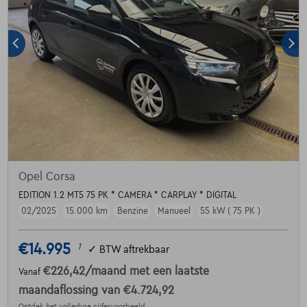
Opel Corsa
EDITION 1.2 MT5 75 PK * CAMERA * CARPLAY * DIGITAL
02/2025
15.000 km
Benzine
Manueel
55 kW ( 75 PK )
€14.995
1
✓
BTW aftrekbaar
€226,42
/maand
met een laatste
Vanaf
maandaflossing van
€4.724,92
Ontdek het volledige cijfervoorbeeld