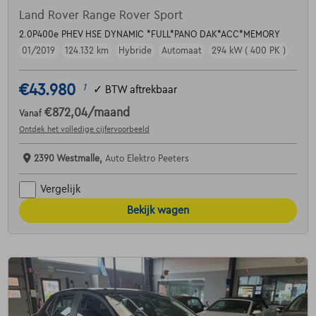
Land Rover Range Rover Sport
2.0P400e PHEV HSE DYNAMIC *FULL*PANO DAK*ACC*MEMORY
01/2019
124.132 km
Hybride
Automaat
294 kW ( 400 PK )
€43.980
1
✓
BTW aftrekbaar
€872,04
/maand
Vanaf
Ontdek het volledige cijfervoorbeeld
2390 Westmalle,
Auto Elektro Peeters
Vergelijk
Bekijk wagen