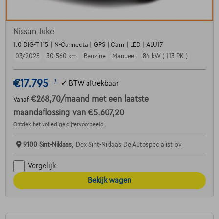
Nissan Juke
1.0 DIG-T 115 | N-Connecta | GPS | Cam | LED | ALU17
03/2025
30.560 km
Benzine
Manueel
84 kW ( 113 PK )
€17.795
1
✓
BTW aftrekbaar
€268,70
/maand
met een laatste
Vanaf
maandaflossing van
€5.607,20
Ontdek het volledige cijfervoorbeeld
9100 Sint-Niklaas,
Dex Sint-Niklaas De Autospecialist bv
Vergelijk
Bekijk wagen