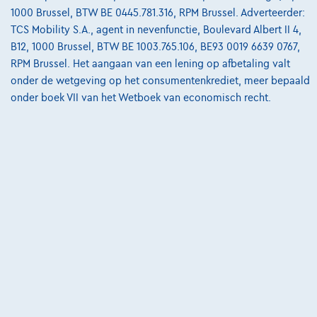
Bekijk wagen
1000 Brussel, BTW BE 0445.781.316, RPM Brussel. Adverteerder:
TCS Mobility S.A., agent in nevenfunctie, Boulevard Albert II 4,
B12, 1000 Brussel, BTW BE 1003.765.106, BE93 0019 6639 0767,
RPM Brussel. Het aangaan van een lening op afbetaling valt
onder de wetgeving op het consumentenkrediet, meer bepaald
onder boek VII van het Wetboek van economisch recht.
Ford Mustang Mach-E
Extended Range 99kWh AWD DEMO*GPS*TOIT PANO*CUIR*JA19*