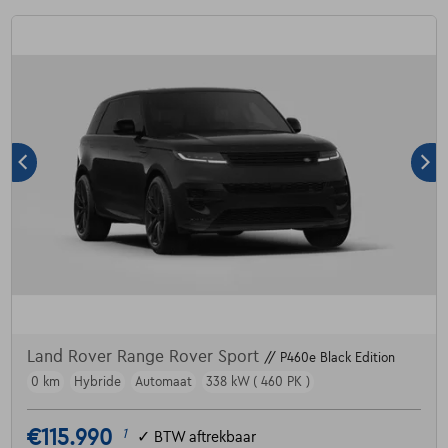
Land Rover Range Rover Sport
// P460e Black Edition
0 km
Hybride
Automaat
338 kW ( 460 PK )
€115.990
1
✓
BTW aftrekbaar