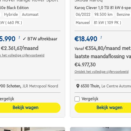
CC
60e Black Edition
Karoq Clever 1,0 TSI 81 kW 6-sp
m
Hybride
Automaat
06/2022
98.500 km
Benzine
kW ( 460 PK )
Manueel
81 kW ( 109 PK )
5.990
€18.490
1
1
✓
BTW aftrekbaar
€2.361,67
/maand
€354,80
/maand
met
f
Vanaf
 het volledige cijfervoorbeeld
laatste maandaflossing v
€4.977,30
Ontdek het volledige cijfervoorbeeld
900 Schoten,
JLR Metropool Noord
6530 Thuin,
Le Centre Automobile - Garag
ergelijk
Vergelijk
Bekijk wagen
Bekijk wagen