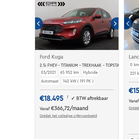
Ford Kuga
Lan
0 k
2.5i FHEV - TITANIUM - TREKHAAK - TOPSTAAT
03/2021
65.952 km
Hybride
221 
Automaat
140 kW ( 191 PK )
€15
€18.495
1
✓
BTW aftrekbaar
Vana
€366,72
/maand
Ontdek
Vanaf
Ontdek het volledige cijfervoorbeeld