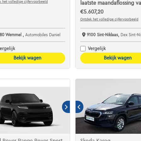
 het volledige cijfervoorbeeld
laatste maandaflossing v
€5.607,20
Ontdek het volledige cijfervoorbeeld
780 Wemmel ,
Automobiles Daniel
9100 Sint-Niklaas,
Dex Sint-Niklaas De Auto
ergelijk
Vergelijk
Bekijk wagen
Bekijk wagen
d Rover Range Rover Sport
Skoda Karoq