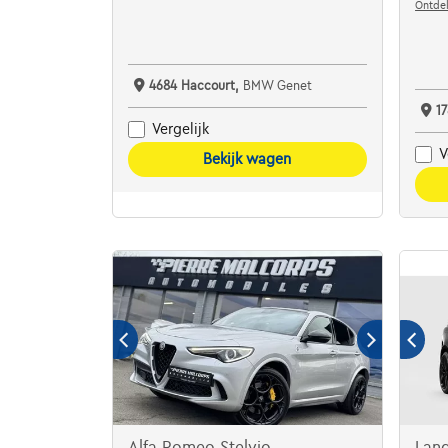
Ontdek
4684 Haccourt,
BMW Genet
1
Vergelijk
V
Bekijk wagen
Alfa Romeo Stelvio
Lan