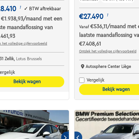
8.410
1
✓
BTW aftrekbaar
€27.490
1
€1.938,93
/maand
met een
f
€536,11
/maand
met 
ste maandaflossing van
Vanaf
laatste maandaflossing v
461,93
€7.408,61
 het volledige cijfervoorbeeld
Ontdek het volledige cijfervoorbeeld
31 Zellik,
Lotus Brussels
Autosphere Center Liège
ergelijk
Vergelijk
Bekijk wagen
Bekijk wagen