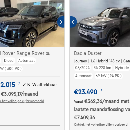
d Rover Range Rover
Dacia Duster
SE
m
Diesel
Automaat
Journey | 1.6 Hybrid 145 cv | Cam
08/2024
34.228 km
Hybride
kW ( 300 PK )
Automaat
69 kW ( 94 PK )
2.015
1
✓
BTW aftrekbaar
€23.490
1
€3.095,17
/maand
f
€362,36
/maand
met
 het volledige cijfervoorbeeld
Vanaf
laatste maandaflossing v
€7.409,36
Ontdek het volledige cijfervoorbeeld