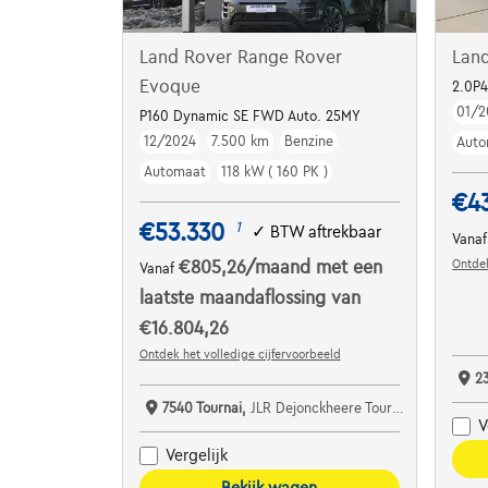
Land Rover Range Rover
Lan
Evoque
2.0P
01/2
P160 Dynamic SE FWD Auto. 25MY
12/2024
7.500 km
Benzine
Auto
Automaat
118 kW ( 160 PK )
€4
€53.330
1
✓
BTW aftrekbaar
Vana
Ontdek
€805,26
/maand
met een
Vanaf
laatste maandaflossing van
€16.804,26
Ontdek het volledige cijfervoorbeeld
2
7540 Tournai,
JLR Dejonckheere Tournai
V
Vergelijk
Bekijk wagen