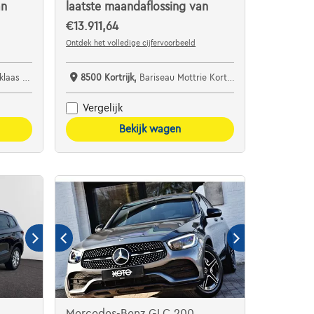
an
laatste maandaflossing van
€13.911,64
Ontdek het volledige cijfervoorbeeld
specialist bv
8500 Kortrijk,
Bariseau Mottrie Kortrijk
Vergelijk
Bekijk wagen
Mercedes-Benz GLC 200