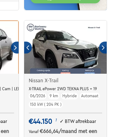
Nissan X-Trail
 | Cam | LED | ALU17
X-TRAIL ePower 2WD TEKNA PLUS + 19
06/2026
9 km
Hybride
Automaat
150 kW ( 204 PK )
€44.150
1
baar
✓
BTW aftrekbaar
 een
€666,64
/maand
met een
Vanaf