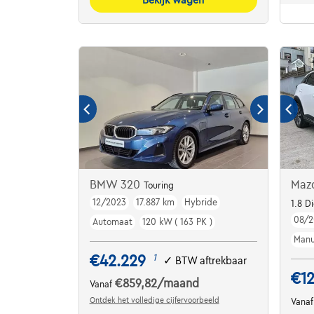
BMW 320
Maz
Touring
12/2023
17.887 km
Hybride
1.8 D
08/2
Automaat
120 kW ( 163 PK )
Manu
€42.229
1
✓
BTW aftrekbaar
€1
€859,82
/maand
Vanaf
Ontdek het volledige cijfervoorbeeld
Vana