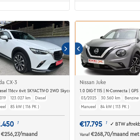
da CX-3
Nissan Juke
iesel 116cv 6vit SKYACTIV-D 2WD Skycruise
1.0 DIG-T 115 | N-Connecta | GPS
019
123.027 km
Diesel
03/2025
30.560 km
Benzine
eel
85 kW ( 116 PK )
Manueel
84 kW ( 113 PK )
2.450
€17.795
1
1
✓
BTW aftrek
€256,27
/maand
€268,70
/maand
met
f
Vanaf