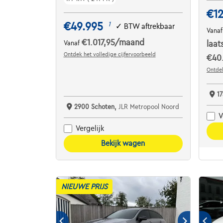
€12
€49.995
1
✓
BTW aftrekbaar
Vana
€1.017,95
/maand
Vanaf
laat
Ontdek het volledige cijfervoorbeeld
€40.
Ontdek
17
2900 Schoten,
JLR Metropool Noord
V
Vergelijk
Bekijk wagen
NIEUWE PRIJS