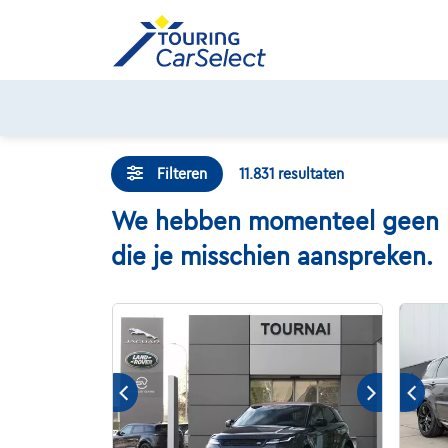
Skip
to
content
Filteren
11.831
resultaten
We hebben momenteel geen DR 
die je misschien aanspreken.