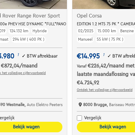
d Rover Range Rover Sport
Opel Corsa
400e PHEV HSE DYNAMIC *FULL*PANO DAK*ACC*MEMORY
EDITION 1.2 MT5 75 PK * CAMERA
019
124.132 km
Hybride
02/2025
15.000 km
Benzine
maat
294 kW ( 400 PK )
Manueel
55 kW ( 75 PK )
3.980
€14.995
1
1
✓
BTW aftrekbaar
✓
BTW aftrek
€872,04
/maand
€226,42
/maand
met
f
Vanaf
 het volledige cijfervoorbeeld
laatste maandaflossing v
€4.724,92
Ontdek het volledige cijfervoorbeeld
390 Westmalle,
Auto Elektro Peeters
8000 Brugge,
Bariseau Mottrie
ergelijk
Vergelijk
Bekijk wagen
Bekijk wagen