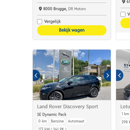
6
8000 Brugge,
DR Motors
V
Vergelijk
Bekijk wagen
Land Rover Discovery Sport
Lot
1 km
SE Dynamic Pack
0 km
Benzine
Automaat
298 
177 kW ( 241 PK )