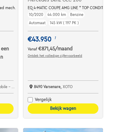
eed mech.
EQ 4-MATIC COUPE AMG LINE * TOP CONDITION / 1HD. *
10/2020
44.000 km
Benzine
Automaat
145 kW ( 197 PK )
€43.950
1
 een
€871,45
/maand
Vanaf
Ontdek het volledige cijfervoorbeeld
an
e Detournay
8490 Varsenare,
XOTO
Vergelijk
Bekijk wagen