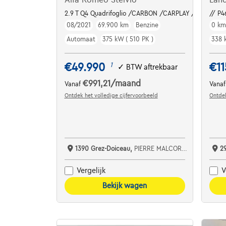
2.9 T Q4 Quadrifoglio /CARBON /CARPLAY /PANO / A
// P4
08/2021
69.900 km
Benzine
0 k
Automaat
375 kW ( 510 PK )
338 
€49.990
€11
1
✓
BTW aftrekbaar
€991,21
/maand
Vanaf
Vana
Ontdek het volledige cijfervoorbeeld
Ontdek
1390 Grez-Doiceau,
PIERRE MALCORPS AUTOMOBILES SRL
2
Vergelijk
V
Bekijk wagen