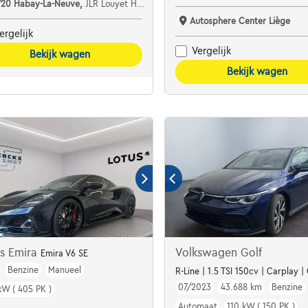
720 Habay-La-Neuve,
JLR Louyet Habay
Autosphere Center Liège
ergelijk
Vergelijk
Bekijk wagen
Bekijk wagen
us Emira
Volkswagen Golf
Emira V6 SE
Benzine
Manueel
R-Line | 1.5 TSI 150cv | Carplay 
07/2023
43.688 km
Benzine
kW ( 405 PK )
Automaat
110 kW ( 150 PK )