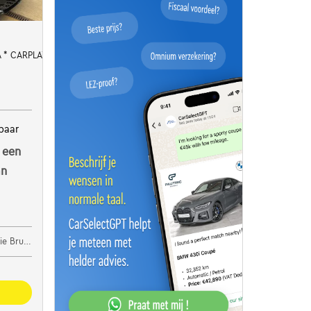
 * CARPLAY * DIGITAL
baar
 een
an
 Brugge