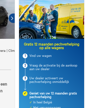
Gratis 12 maanden pechverhelping
op alle wagens
era | Clim | Carplay | Cruise
1
Vind uw wagen
2
Vraag de activatie bij de aankoop
aan uw dealer
3
Uw dealer activeert uw
pechverhelping onmiddellijk
 een
an
✓
Geniet van uw 12 maanden gratis
pechverhelping
✓
In heel België
✓
Met vervangwagen