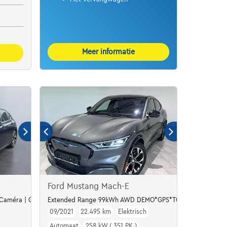
Meer informatie
Ford Mustang Mach-E
| Caméra | GPS | Led Matrix
Extended Range 99kWh AWD DEMO*GPS*TOIT PANO*CUIR*J
09/2021
22.495 km
Elektrisch
Automaat
258 kW ( 351 PK )