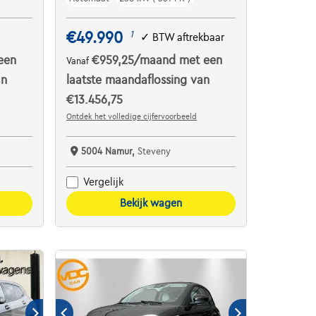
€49.990
1
✓
BTW aftrekbaar
een
€959,25
/maand
met een
Vanaf
an
laatste maandaflossing van
€13.456,75
Ontdek het volledige cijfervoorbeeld
5004 Namur,
Steveny
Vergelijk
Bekijk wagen