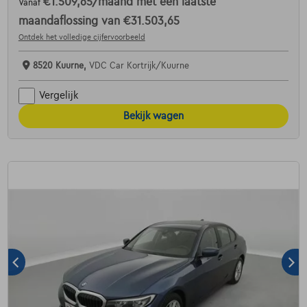
€1.509,65
/maand
met een laatste
Vanaf
maandaflossing van
€31.503,65
Ontdek het volledige cijfervoorbeeld
8520 Kuurne,
VDC Car Kortrijk/Kuurne
Vergelijk
Bekijk wagen