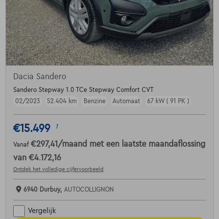
Dacia Sandero
Sandero Stepway 1.0 TCe Stepway Comfort CVT
02/2023
52.404 km
Benzine
Automaat
67 kW ( 91 PK )
€15.499
1
€297,41
/maand
met een laatste maandaflossing
Vanaf
van
€4.172,16
Ontdek het volledige cijfervoorbeeld
6940 Durbuy,
AUTOCOLLIGNON
Vergelijk