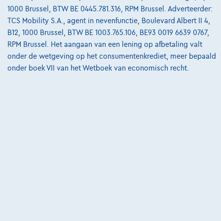
1000 Brussel, BTW BE 0445.781.316, RPM Brussel. Adverteerder:
6140 Fontaine-L'eveque,
GSL Motors
TCS Mobility S.A., agent in nevenfunctie, Boulevard Albert II 4,
B12, 1000 Brussel, BTW BE 1003.765.106, BE93 0019 6639 0767,
Vergelijk
RPM Brussel. Het aangaan van een lening op afbetaling valt
Bekijk wagen
onder de wetgeving op het consumentenkrediet, meer bepaald
onder boek VII van het Wetboek van economisch recht.