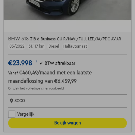
BMW 318
318 d Business CUIR/NAVI/FULL LED/JA/PDC AV AR
05/2022
31.117 km
Diesel
Halfautomaat
€23.998
1
✓
BTW aftrekbaar
€460,49
/maand
met een laatste
Vanaf
maandaflossing van
€6.459,99
Ontdek het volledige cijfervoorbeeld
SOCO
Vergelijk
Bekijk wagen