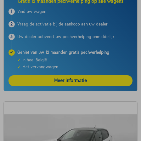
Gratis 12 maanden pechverhelping op alle wagens
1
Vind uw wagen
2
Vraag de activatie bij de aankoop aan uw dealer
3
Uw dealer activeert uw pechverhelping onmiddellijk
✓
Geniet van uw 12 maanden gratis pechverhelping
✓
In heel België
✓
Met vervangwagen
Meer informatie