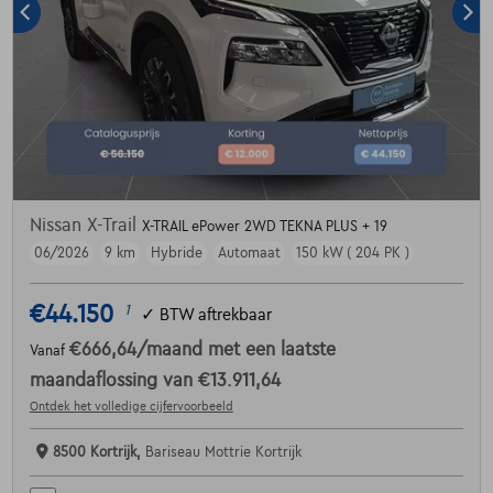
Nissan X-Trail
X-TRAIL ePower 2WD TEKNA PLUS + 19
06/2026
9 km
Hybride
Automaat
150 kW ( 204 PK )
€44.150
1
✓
BTW aftrekbaar
€666,64
/maand
met een laatste
Vanaf
maandaflossing van
€13.911,64
Ontdek het volledige cijfervoorbeeld
8500 Kortrijk,
Bariseau Mottrie Kortrijk