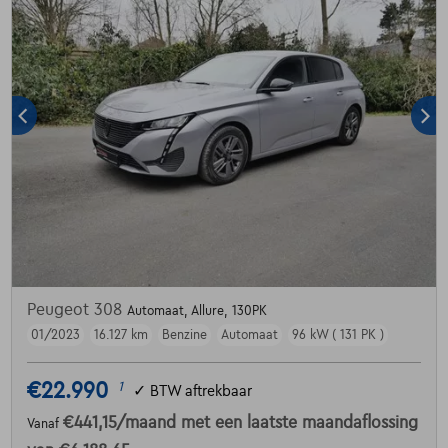
Peugeot 308
Automaat, Allure, 130PK
01/2023
16.127 km
Benzine
Automaat
96 kW ( 131 PK )
€22.990
1
✓
BTW aftrekbaar
€441,15
/maand
met een laatste maandaflossing
Vanaf