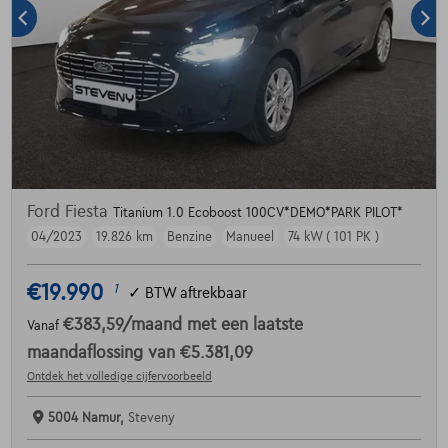
Ford Fiesta
Titanium 1.0 Ecoboost 100CV*DEMO*PARK PILOT*
04/2023
19.826 km
Benzine
Manueel
74 kW ( 101 PK )
€19.990
1
✓
BTW aftrekbaar
€383,59
/maand
met een laatste
Vanaf
maandaflossing van
€5.381,09
Ontdek het volledige cijfervoorbeeld
5004 Namur,
Steveny