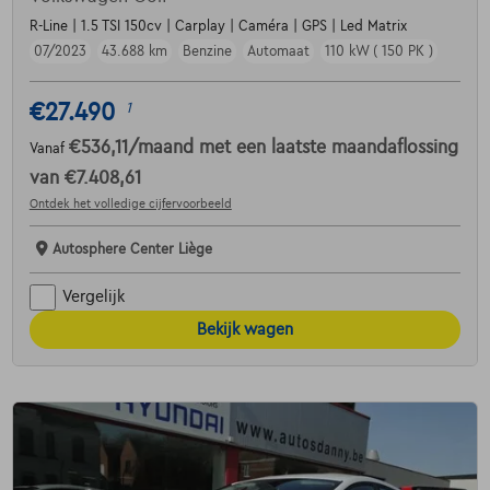
R-Line | 1.5 TSI 150cv | Carplay | Caméra | GPS | Led Matrix
07/2023
43.688 km
Benzine
Automaat
110 kW ( 150 PK )
€27.490
1
€536,11
/maand
met een laatste maandaflossing
Vanaf
van
€7.408,61
Ontdek het volledige cijfervoorbeeld
Autosphere Center Liège
Vergelijk
Bekijk wagen