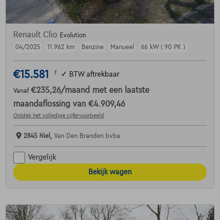
Renault Clio
Evolution
04/2025
11.962 km
Benzine
Manueel
66 kW ( 90 PK )
€15.581
1
✓
BTW aftrekbaar
€235,26
/maand
met een laatste
Vanaf
maandaflossing van
€4.909,46
Ontdek het volledige cijfervoorbeeld
2845 Niel,
Van Den Branden bvba
Vergelijk
Bekijk wagen