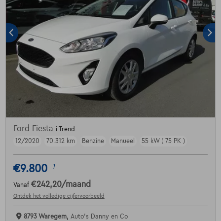
Ford Fiesta
i Trend
12/2020
70.312 km
Benzine
Manueel
55 kW ( 75 PK )
€9.800
1
€242,20
/maand
Vanaf
Ontdek het volledige cijfervoorbeeld
8793 Waregem,
Auto's Danny en Co