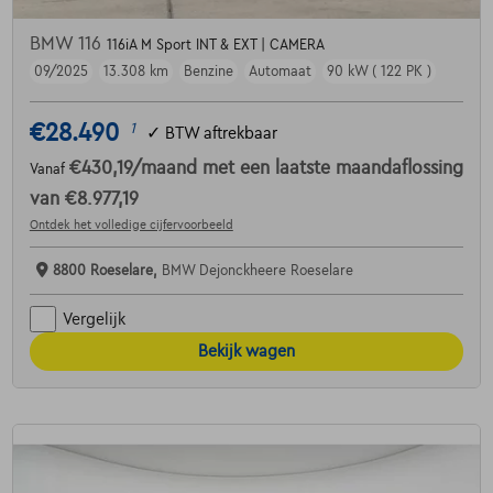
BMW 116
116iA M Sport INT & EXT | CAMERA
09/2025
13.308 km
Benzine
Automaat
90 kW ( 122 PK )
€28.490
1
✓
BTW aftrekbaar
€430,19
/maand
met een laatste maandaflossing
Vanaf
van
€8.977,19
Ontdek het volledige cijfervoorbeeld
8800 Roeselare,
BMW Dejonckheere Roeselare
Vergelijk
Bekijk wagen