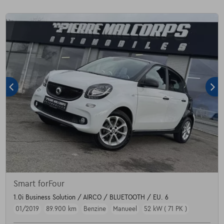
Smart forFour
1.0i Business Solution / AIRCO / BLUETOOTH / EU. 6
01/2019
89.900 km
Benzine
Manueel
52 kW ( 71 PK )