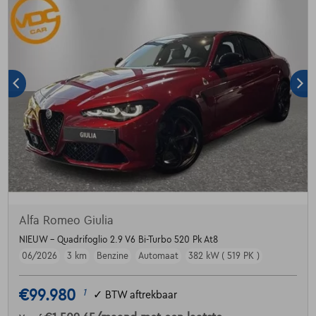
Alfa Romeo Giulia
NIEUW - Quadrifoglio 2.9 V6 Bi-Turbo 520 Pk At8
06/2026
3 km
Benzine
Automaat
382 kW ( 519 PK )
€99.980
1
✓
BTW aftrekbaar