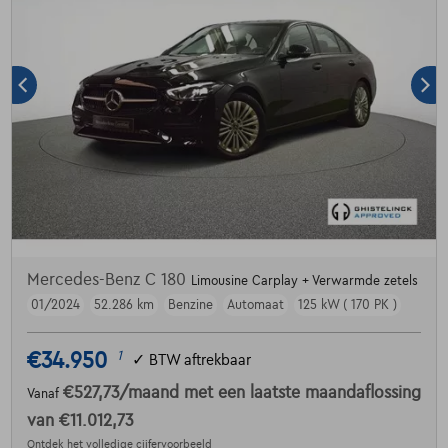
Mercedes-Benz C 180
Limousine Carplay + Verwarmde zetels
01/2024
52.286 km
Benzine
Automaat
125 kW ( 170 PK )
€34.950
1
✓
BTW aftrekbaar
€527,73
/maand
met een laatste maandaflossing
Vanaf
van
€11.012,73
Ontdek het volledige cijfervoorbeeld