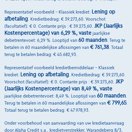
Lening op
Representatief voorbeeld – Klassiek krediet:
afbetaling
. Kredietbedrag: € 39.273,60. Voorschot
JKP (Jaarlijks
(facultatief): € 0. Contante prijs : € 39.273,60.
Kostenpercentage) van 6,29 %, vaste
jaarlijkse
60 maanden
debetrentevoet: 6,29 %. Looptijd van
. Terug te
€ 761,38
betalen in 60 maandelijkse aflossingen van
. Totaal
terug te betalen bedrag: € 45.682,93.
Representatief voorbeeld kredietbemiddelaar – Klassiek
Renault Arkana
Lening op afbetaling
krediet:
. Kredietbedrag: € 39.273,60.
1.6 Hybrid 145cv Rouge 09/22 60149km Airco GPS USB
JKP
Voorschot (facultatief): € 0. Contante prijs : € 39.273,60.
09/2022
60.152 km
Hybride
Automaat
69 kW ( 94 PK )
(Jaarlijks Kostenpercentage) van 8,49 %, vaste
60 maanden
jaarlijkse debetrentevoet: 8,49 %. Looptijd van
.
€23.250
1
€ 799,65
Terug te betalen in 60 maandelijkse aflossingen van
.
Totaal terug te betalen bedrag: € 47.978,93.
€446,14
/maand
met een laatste
Vanaf
maandaflossing van
€6.258,64
Onder voorbehoud van aanvaarding van uw kredietaanvraag
Ontdek het volledige cijfervoorbeeld
door Alpha Credit s.a., kredietverstrekker, Warandeberg 8/3,