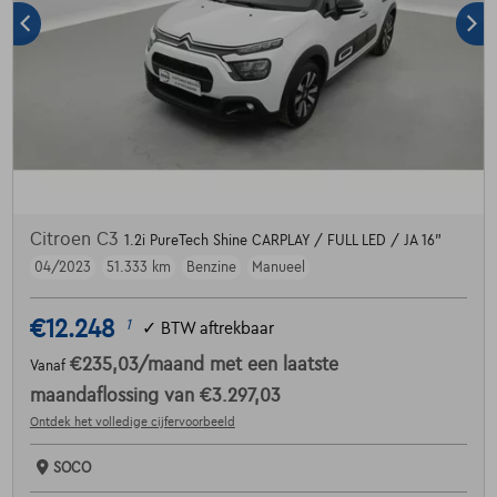
Citroen C3
1.2i PureTech Shine CARPLAY / FULL LED / JA 16"
04/2023
51.333 km
Benzine
Manueel
€12.248
1
✓
BTW aftrekbaar
€235,03
/maand
met een laatste
Vanaf
maandaflossing van
€3.297,03
Ontdek het volledige cijfervoorbeeld
SOCO