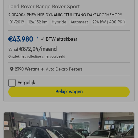
Land Rover Range Rover Sport
2.0P400e PHEV HSE DYNAMIC *FULL*PANO DAK*ACC*MEMORY
01/2019
124.132 km
Hybride
Automaat
294 kW ( 400 PK )
€43.980
1
✓
BTW aftrekbaar
€872,04
/maand
Vanaf
Ontdek het volledige cijfervoorbeeld
2390 Westmalle,
Auto Elektro Peeters
Vergelijk
Bekijk wagen