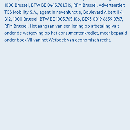
Bekijk wagen
1000 Brussel, BTW BE 0445.781.316, RPM Brussel. Adverteerder:
TCS Mobility S.A., agent in nevenfunctie, Boulevard Albert II 4,
B12, 1000 Brussel, BTW BE 1003.765.106, BE93 0019 6639 0767,
RPM Brussel. Het aangaan van een lening op afbetaling valt
onder de wetgeving op het consumentenkrediet, meer bepaald
onder boek VII van het Wetboek van economisch recht.
Ford Mustang Mach-E
Extended Range 99kWh AWD DEMO*GPS*TOIT PANO*CUIR*JA19*