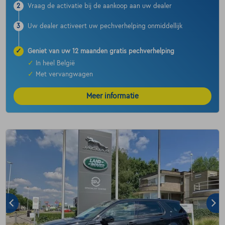
2
Vraag de activatie bij de aankoop aan uw dealer
3
Uw dealer activeert uw pechverhelping onmiddellijk
✓
Geniet van uw 12 maanden gratis pechverhelping
✓
In heel België
✓
Met vervangwagen
Meer informatie