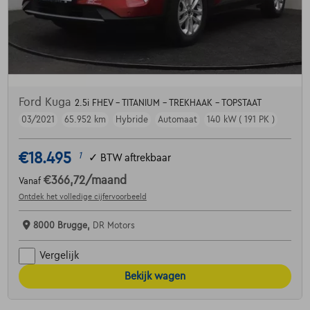
Ford Kuga
2.5i FHEV - TITANIUM - TREKHAAK - TOPSTAAT
03/2021
65.952 km
Hybride
Automaat
140 kW ( 191 PK )
€18.495
1
✓
BTW aftrekbaar
€366,72
/maand
Vanaf
Ontdek het volledige cijfervoorbeeld
8000 Brugge,
DR Motors
Vergelijk
Bekijk wagen