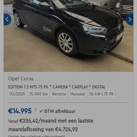
Opel Corsa
EDITION 1.2 MT5 75 PK * CAMERA * CARPLAY * DIGITAL
02/2025
15.000 km
Benzine
Manueel
55 kW ( 75 PK )
€14.995
1
✓
BTW aftrekbaar
€226,42
/maand
met een laatste
Vanaf
maandaflossing van
€4.724,92
Ontdek het volledige cijfervoorbeeld