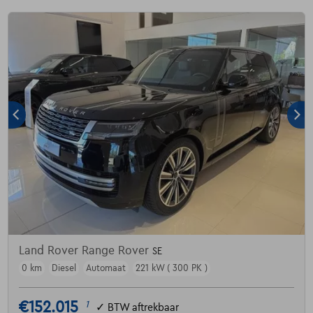
Land Rover Range Rover
SE
0 km
Diesel
Automaat
221 kW ( 300 PK )
€152.015
1
✓
BTW aftrekbaar