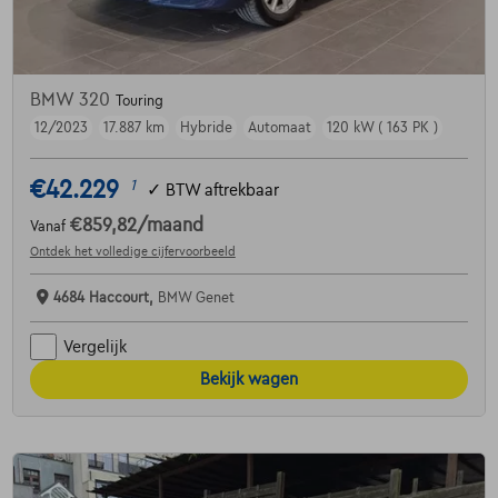
BMW 320
Touring
12/2023
17.887 km
Hybride
Automaat
120 kW ( 163 PK )
€42.229
1
✓
BTW aftrekbaar
€859,82
/maand
Vanaf
Ontdek het volledige cijfervoorbeeld
4684 Haccourt,
BMW Genet
Vergelijk
Bekijk wagen