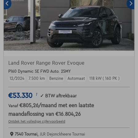
Land Rover Range Rover Evoque
P160 Dynamic SE FWD Auto. 25MY
12/2024
7.500 km
Benzine
Automaat
118 kW ( 160 PK )
€53.330
1
✓
BTW aftrekbaar
€805,26
/maand
met een laatste
Vanaf
maandaflossing van
€16.804,26
Ontdek het volledige cijfervoorbeeld
7540 Tournai,
JLR Dejonckheere Tournai