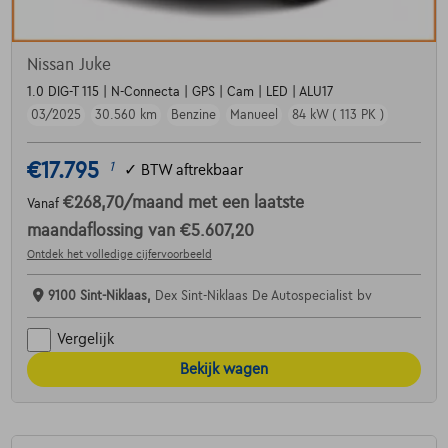
Nissan Juke
1.0 DIG-T 115 | N-Connecta | GPS | Cam | LED | ALU17
03/2025
30.560 km
Benzine
Manueel
84 kW ( 113 PK )
€17.795
1
✓
BTW aftrekbaar
€268,70
/maand
met een laatste
Vanaf
maandaflossing van
€5.607,20
Ontdek het volledige cijfervoorbeeld
9100 Sint-Niklaas,
Dex Sint-Niklaas De Autospecialist bv
Vergelijk
Bekijk wagen