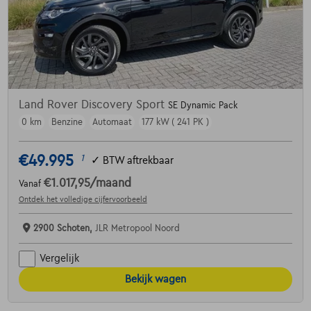
Land Rover Discovery Sport
SE Dynamic Pack
0 km
Benzine
Automaat
177 kW ( 241 PK )
€49.995
1
✓
BTW aftrekbaar
€1.017,95
/maand
Vanaf
Ontdek het volledige cijfervoorbeeld
2900 Schoten,
JLR Metropool Noord
Vergelijk
Bekijk wagen