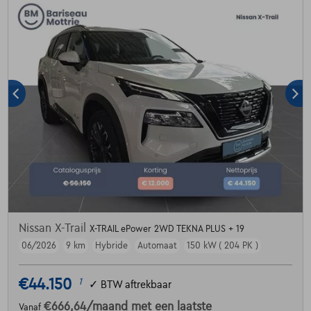
Nissan X-Trail
X-TRAIL ePower 2WD TEKNA PLUS + 19
06/2026
9 km
Hybride
Automaat
150 kW ( 204 PK )
€44.150
1
✓
BTW aftrekbaar
€666,64
/maand
met een laatste
Vanaf