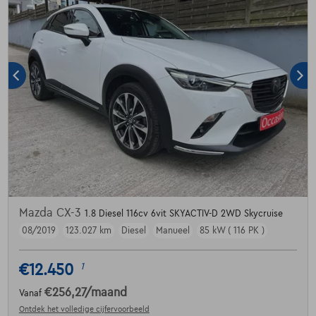
Mazda CX-3
1.8 Diesel 116cv 6vit SKYACTIV-D 2WD Skycruise
08/2019
123.027 km
Diesel
Manueel
85 kW ( 116 PK )
€12.450
1
€256,27
/maand
Vanaf
Ontdek het volledige cijfervoorbeeld