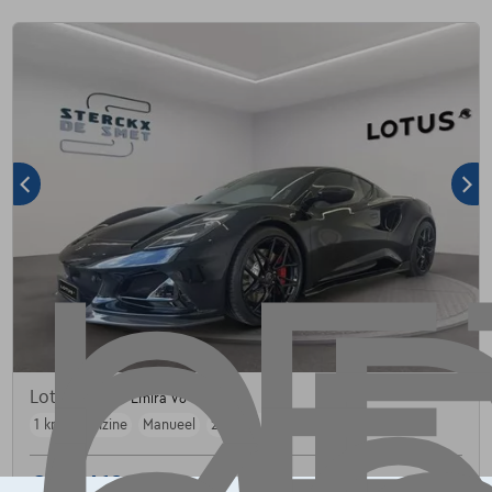
Lotus Emira
Emira V6 SE
1 km
Benzine
Manueel
298 kW ( 405 PK )
€128.410
1
✓
BTW aftrekbaar