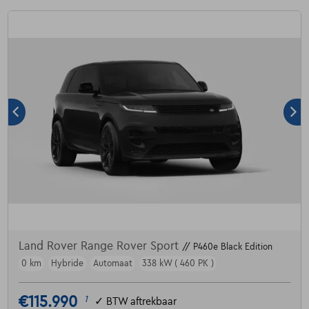
Land Rover Range Rover Sport
// P460e Black Edition
0 km
Hybride
Automaat
338 kW ( 460 PK )
€115.990
1
✓
BTW aftrekbaar