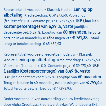
Lening op
Representatief voorbeeld – Klassiek krediet:
afbetaling
. Kredietbedrag: € 39.273,60. Voorschot
JKP (Jaarlijks
(facultatief): € 0. Contante prijs : € 39.273,60.
Kostenpercentage) van 6,29 %, vaste
jaarlijkse
60 maanden
debetrentevoet: 6,29 %. Looptijd van
. Terug te
Volkswagen Golf
€ 761,38
betalen in 60 maandelijkse aflossingen van
. Totaal
R-Line | 1.5 TSI 150cv | Carplay | Caméra | GPS | Led Matrix
terug te betalen bedrag: € 45.682,93.
07/2023
43.688 km
Benzine
Automaat
110 kW ( 150 PK )
Representatief voorbeeld kredietbemiddelaar – Klassiek
Lening op afbetaling
krediet:
. Kredietbedrag: € 39.273,60.
€27.490
1
JKP
Voorschot (facultatief): € 0. Contante prijs : € 39.273,60.
€536,11
/maand
met een laatste maandaflossing
Vanaf
(Jaarlijks Kostenpercentage) van 8,49 %, vaste
van
€7.408,61
60 maanden
jaarlijkse debetrentevoet: 8,49 %. Looptijd van
.
Ontdek het volledige cijfervoorbeeld
€ 799,65
Terug te betalen in 60 maandelijkse aflossingen van
.
Totaal terug te betalen bedrag: € 47.978,93.
Autosphere Center Liège
Onder voorbehoud van aanvaarding van uw kredietaanvraag
Vergelijk
door Alpha Credit s.a., kredietverstrekker, Warandeberg 8/3,