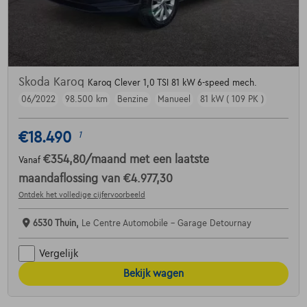
Skoda Karoq
Karoq Clever 1,0 TSI 81 kW 6-speed mech.
06/2022
98.500 km
Benzine
Manueel
81 kW ( 109 PK )
€18.490
1
€354,80
/maand
met een laatste
Vanaf
maandaflossing van
€4.977,30
Ontdek het volledige cijfervoorbeeld
6530 Thuin,
Le Centre Automobile - Garage Detournay
Vergelijk
Bekijk wagen