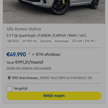
Alfa Romeo Stelvio
2.9 T Q4 Quadrifoglio /CARBON /CARPLAY /PANO / ACC
08/2021
69.900 km
Benzine
Automaat
375 kW ( 510 PK )
€49.990
1
✓
BTW aftrekbaar
€991,21
/maand
Vanaf
Ontdek het volledige cijfervoorbeeld
1390 Grez-Doiceau,
PIERRE MALCORPS AUTOMOBILES SRL
Vergelijk
Bekijk wagen