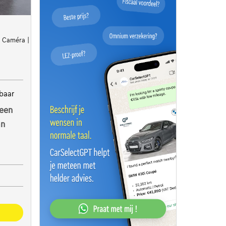
 | Caméra | Capteurs Ar | Clim auto
baar
een
an