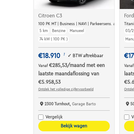
Citroen C3
Ford
100 PK MT | Business | NAVI | Parkeersens. a | Airco | Ap
Titan
5 km
Benzine
Manueel
03/2
74 kW ( 100 PK )
Manu
€18.910
€17
1
✓
BTW aftrekbaar
€285,53
/maand
met een
Vanaf
Vana
laatste maandaflossing van
laat
€5.958,53
€5.6
Ontdek het volledige cijfervoorbeeld
Ontdek
2300 Turnhout,
Garage Barto
5
Vergelijk
V
Bekijk wagen