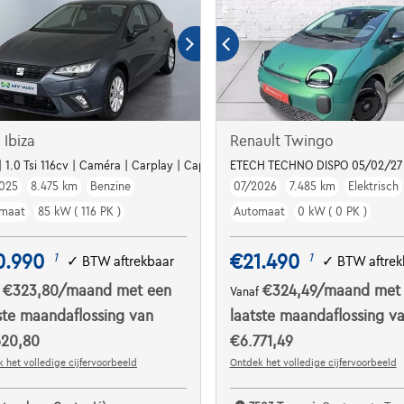
 Ibiza
Renault Twingo
| 1.0 Tsi 116cv | Caméra | Carplay | Capteurs Av+Ar | Clim
ETECH TECHNO DISPO 05/02/27
025
8.475 km
Benzine
07/2026
7.485 km
Elektrisch
maat
85 kW ( 116 PK )
Automaat
0 kW ( 0 PK )
0.990
€21.490
1
1
✓
BTW aftrekbaar
✓
BTW aftrek
€323,80
/maand
met een
€324,49
/maand
met
f
Vanaf
ste maandaflossing van
laatste maandaflossing v
620,80
€6.771,49
 het volledige cijfervoorbeeld
Ontdek het volledige cijfervoorbeeld