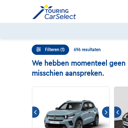
Skip
to
content
Filteren (1)
696
resultaten
We hebben momenteel geen Dae
misschien aanspreken.