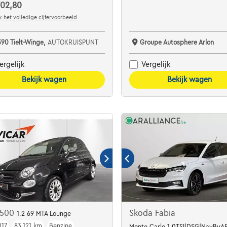
702,80
 het volledige cijfervoorbeeld
390 Tielt-Winge,
AUTOKRUISPUNT
Groupe Autosphere Arlon
ergelijk
Vergelijk
Bekijk wagen
Bekijk wagen
t 500
Skoda Fabia
1.2 69 MTA Lounge
017
83.121 km
Benzine
erw.zetels+stuur
Monte Carlo 1.0TSI|DSG|NavByAP