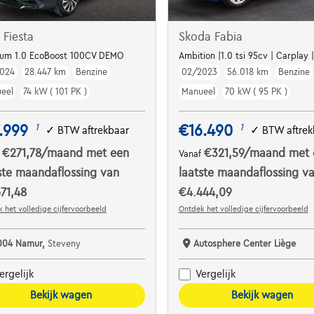
 Fiesta
Skoda Fabia
ple Carplay | Cruise contr. | ...
ium 1.0 EcoBoost 100CV DEMO
Ambition |1.0 tsi 95cv | Carplay
024
28.447 km
Benzine
02/2023
56.018 km
Benzine
eel
74 kW ( 101 PK )
Manueel
70 kW ( 95 PK )
.999
€16.490
1
1
✓
BTW aftrekbaar
✓
BTW aftrek
€271,78
/maand
met een
€321,59
/maand
met 
f
Vanaf
ste maandaflossing van
laatste maandaflossing v
71,48
€4.444,09
 het volledige cijfervoorbeeld
Ontdek het volledige cijfervoorbeeld
004 Namur,
Steveny
Autosphere Center Liège
ergelijk
Vergelijk
Bekijk wagen
Bekijk wagen