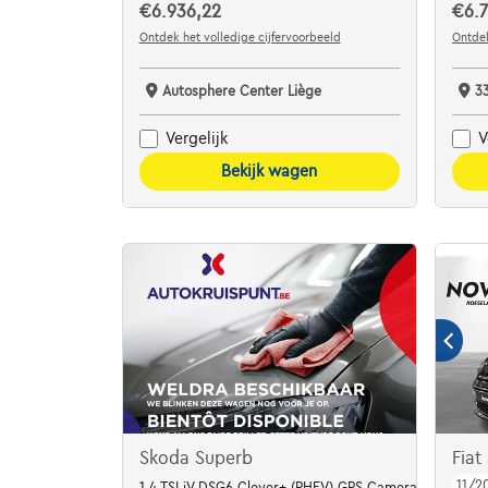
€6.936,22
€6.
Ontdek het volledige cijfervoorbeeld
Ontdek
Autosphere Center Liège
3
Vergelijk
V
Bekijk wagen
Skoda Superb
Fia
11/2
1.4 TSI iV DSG6 Clever+ (PHEV) GPS Camera Opendak V