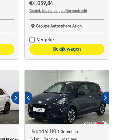
€4.039,84
Ontdek het volledige cijfervoorbeeld
Groupe Autosphere Arlon
Vergelijk
Bekijk wagen
Hyundai i10
1.0i Techno
5 km
Benzine
Manueel
P|LED|Cockpit.Digi