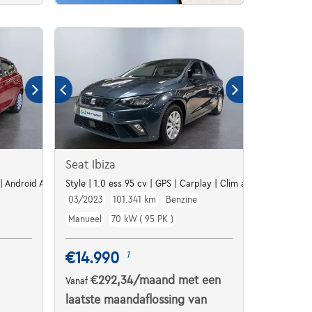
Seat Ibiza
 | Android Auto | Capteurs AR | Vitres electriques
Style | 1.0 ess 95 cv | GPS | Carplay | Clim auto | Bips arr
03/2023
101.341 km
Benzine
Manueel
70 kW ( 95 PK )
€14.990
1
€292,34
/maand
met een
Vanaf
laatste maandaflossing van