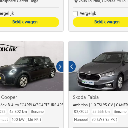
utosphere Center Liège
7503 Tournai,
Gvotreauto Tou
ergelijk
Vergelijk
Bekijk wagen
Bekijk wagen
I Cooper
Skoda Fabia
136cv B.Auto *CARPLAY*CAPTEURS AR*NAVI*CLIM*
Ambition | 1.0 TSI 95 CV | CAME
022
65.802 km
Benzine
02/2023
55.556 km
Benzine
maat
100 kW ( 136 PK )
Manueel
70 kW ( 95 PK )