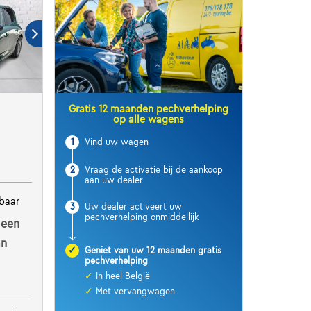
Gratis 12 maanden pechverhelping
op alle wagens
1
Vind uw wagen
2
Vraag de activatie bij de aankoop
aan uw dealer
baar
3
Uw dealer activeert uw
pechverhelping onmiddellijk
 een
an
✓
Geniet van uw 12 maanden gratis
pechverhelping
✓
In heel België
✓
Met vervangwagen