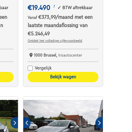
€19.490
1
baar
✓
BTW aftrekbaar
een
€373,99
/maand
met een
Vanaf
an
laatste maandaflossing van
€5.246,49
Ontdek het volledige cijfervoorbeeld
1000 Brussel,
Irisautocenter
Vergelijk
Bekijk wagen