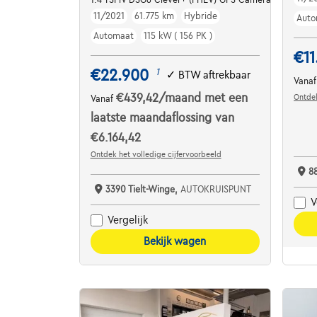
11/2021
61.775 km
Hybride
Auto
Automaat
115 kW ( 156 PK )
€11
€22.900
1
✓
BTW aftrekbaar
Vana
€439,42
/maand
met een
Ontdek
Vanaf
laatste maandaflossing van
€6.164,42
Ontdek het volledige cijfervoorbeeld
8
3390 Tielt-Winge,
AUTOKRUISPUNT
V
Vergelijk
Bekijk wagen