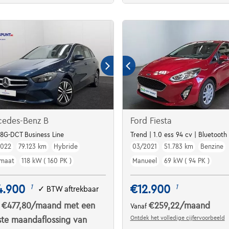
cedes-Benz B
Ford Fiesta
ooth | Capteurs Av and Arr
8G-DCT Business Line
Trend | 1.0 ess 94 cv | Bluetooth
2022
79.123 km
Hybride
03/2021
51.783 km
Benzine
maat
118 kW ( 160 PK )
Manueel
69 kW ( 94 PK )
4.900
€12.900
1
1
✓
BTW aftrekbaar
€477,80
/maand
met een
€259,22
/maand
f
Vanaf
Ontdek het volledige cijfervoorbeeld
ste maandaflossing van