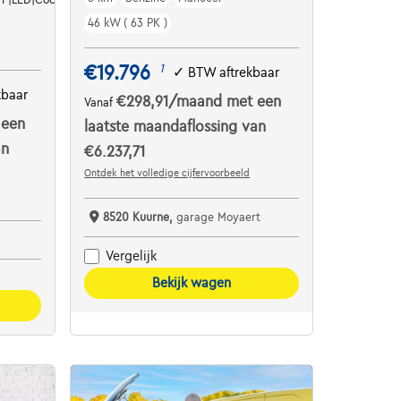
46 kW ( 63 PK )
€19.796
1
✓
BTW aftrekbaar
kbaar
€298,91
/maand
met een
Vanaf
 een
laatste maandaflossing van
an
€6.237,71
Ontdek het volledige cijfervoorbeeld
8520 Kuurne,
garage Moyaert
Vergelijk
Bekijk wagen