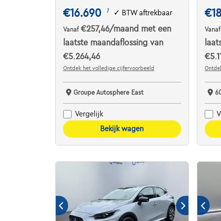
€16.690
€1
1
✓
BTW aftrekbaar
€257,46
/maand
met een
Vanaf
Vana
laatste maandaflossing van
laat
€5.264,46
€5.1
Ontdek het volledige cijfervoorbeeld
Ontdek
Groupe Autosphere East
6
Vergelijk
V
Bekijk wagen