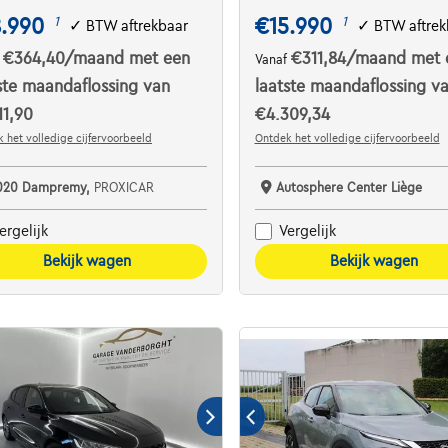
8.990
€15.990
1
1
✓
BTW aftrekbaar
✓
BTW aftrek
€364,40
/maand
met een
€311,84
/maand
met 
f
Vanaf
ste maandaflossing van
laatste maandaflossing v
11,90
€4.309,34
 het volledige cijfervoorbeeld
Ontdek het volledige cijfervoorbeeld
020 Dampremy,
PROXICAR
Autosphere Center Liège
ergelijk
Vergelijk
Bekijk wagen
Bekijk wagen