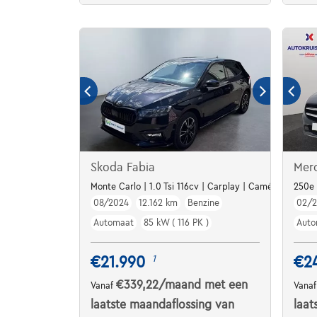
Skoda Fabia
Mer
Monte Carlo | 1.0 Tsi 116cv | Carplay | Caméra | Bluet
250e 
08/2024
12.162 km
Benzine
02/
Automaat
85 kW ( 116 PK )
Auto
€21.990
€2
1
€339,22
/maand
met een
Vanaf
Vana
laatste maandaflossing van
laat