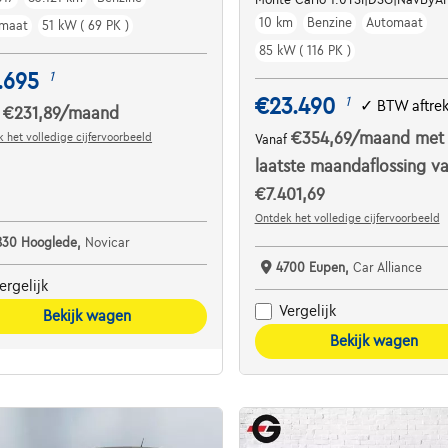
10 km
Benzine
Automaat
maat
51 kW ( 69 PK )
85 kW ( 116 PK )
.695
1
€23.490
1
✓
BTW aftre
€231,89
/maand
f
€354,69
/maand
met
 het volledige cijfervoorbeeld
Vanaf
laatste maandaflossing v
€7.401,69
Ontdek het volledige cijfervoorbeeld
830 Hooglede,
Novicar
4700 Eupen,
Car Alliance
ergelijk
Vergelijk
Bekijk wagen
Bekijk wagen