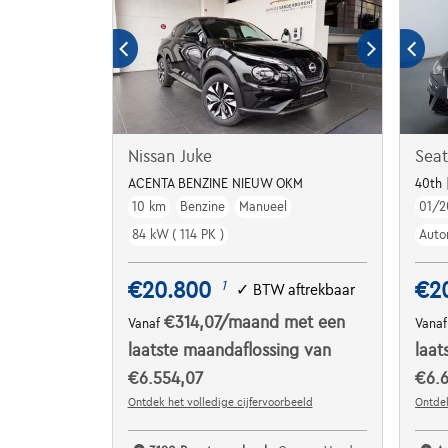
Nissan Juke
Seat
ACENTA BENZINE NIEUW OKM
40th 
10 km
Benzine
Manueel
01/2
84 kW ( 114 PK )
Auto
€20.800
€2
1
✓
BTW aftrekbaar
€314,07
/maand
met een
Vanaf
Vana
laatste maandaflossing van
laat
€6.554,07
€6.
Ontdek het volledige cijfervoorbeeld
Ontdek