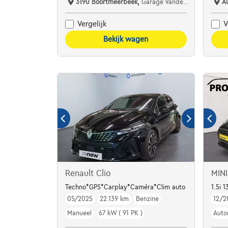
3190 Boortmeerbeek,
Garage Vanderborght Boortmeerbeek
A
Vergelijk
V
Bekijk wagen
Renault Clio
MIN
Techno*GPS*Carplay*Caméra*Clim auto
1.5i 
05/2025
22.139 km
Benzine
12/2
Manueel
67 kW ( 91 PK )
Auto