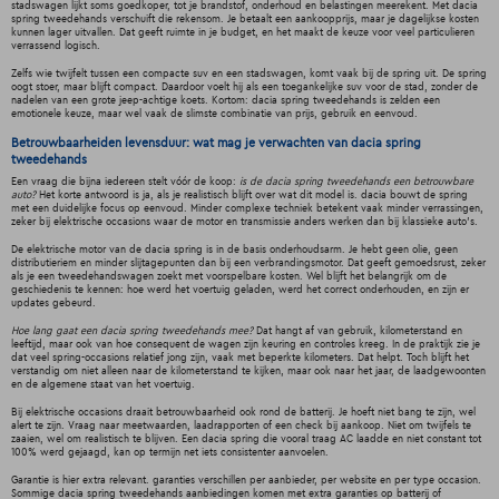
stadswagen lijkt soms goedkoper, tot je brandstof, onderhoud en belastingen meerekent. Met dacia
spring tweedehands verschuift die rekensom. Je betaalt een aankoopprijs, maar je dagelijkse kosten
kunnen lager uitvallen. Dat geeft ruimte in je budget, en het maakt de keuze voor veel particulieren
verrassend logisch.
Zelfs wie twijfelt tussen een compacte suv en een stadswagen, komt vaak bij de spring uit. De spring
oogt stoer, maar blijft compact. Daardoor voelt hij als een toegankelijke suv voor de stad, zonder de
nadelen van een grote jeep-achtige koets. Kortom: dacia spring tweedehands is zelden een
emotionele keuze, maar wel vaak de slimste combinatie van prijs, gebruik en eenvoud.
Betrouwbaarheiden levensduur: wat mag je verwachten van dacia spring
tweedehands
Een vraag die bijna iedereen stelt vóór de koop:
is de dacia spring tweedehands een betrouwbare
auto?
Het korte antwoord is ja, als je realistisch blijft over wat dit model is. dacia bouwt de spring
met een duidelijke focus op eenvoud. Minder complexe techniek betekent vaak minder verrassingen,
zeker bij elektrische occasions waar de motor en transmissie anders werken dan bij klassieke auto's.
De elektrische motor van de dacia spring is in de basis onderhoudsarm. Je hebt geen olie, geen
distributieriem en minder slijtagepunten dan bij een verbrandingsmotor. Dat geeft gemoedsrust, zeker
als je een tweedehandswagen zoekt met voorspelbare kosten. Wel blijft het belangrijk om de
geschiedenis te kennen: hoe werd het voertuig geladen, werd het correct onderhouden, en zijn er
updates gebeurd.
Hoe lang gaat een dacia spring tweedehands mee?
Dat hangt af van gebruik, kilometerstand en
leeftijd, maar ook van hoe consequent de wagen zijn keuring en controles kreeg. In de praktijk zie je
dat veel spring-occasions relatief jong zijn, vaak met beperkte kilometers. Dat helpt. Toch blijft het
verstandig om niet alleen naar de kilometerstand te kijken, maar ook naar het jaar, de laadgewoonten
en de algemene staat van het voertuig.
Bij elektrische occasions draait betrouwbaarheid ook rond de batterij. Je hoeft niet bang te zijn, wel
alert te zijn. Vraag naar meetwaarden, laadrapporten of een check bij aankoop. Niet om twijfels te
zaaien, wel om realistisch te blijven. Een dacia spring die vooral traag AC laadde en niet constant tot
100% werd gejaagd, kan op termijn net iets consistenter aanvoelen.
Garantie is hier extra relevant. garanties verschillen per aanbieder, per website en per type occasion.
Sommige dacia spring tweedehands aanbiedingen komen met extra garanties op batterij of