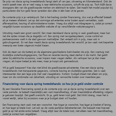
De prijs van dacia spring tweedehands hangt sterk af van jaar, uitvoering en kilometerstand. Ook de
markt speelt mee: als er veel vraag is naar elektrische occasions, schuift de prijs op. Toch blijft dacia
doorgaans één van de goedkoopste merken om elektrisch te rijden. Dat maakt het model populair bij
particulieren die hun geld liever spreiden dan alles in één keer uit te geven.
De contante prijs is je vertrekpunt. Dat is het bedrag zonder financiering, dus wat je effectief betaalt
als je meteen afrekent. Let op dat sommige advertenties extra kosten apart vermelden, zoals
afleverpakket, keuring of administratieve kosten. Vraag dus altijd wat inbegrepen is, zodat je correct
vergelijkt tussen occasions op dezelfde website of op verschillende website-pagina’s.
Uitrusting maakt een groot verschil. Een meer standaard dacia spring is vaak goedkoper, maar kan
net die opties missen die je dagelijks wil. Een spring met navigatiesysteem, cruise control en
parkeercamera voelt in de stad gewoon makkelijker. Dat vertaalt zich in prijs, maar ook in
gebruiksgemak. En net daar maakt dacia spring tweedehands het verschil: je kan vaak met beperkte
meerprijs een beter uitgerust model kiezen.
Ook de staat van de batterij en de algemene geschiedenis beïnvloeden de prijs. Een voertuig met
duidelijke onderhoudsgegevens, Car-Pass en recente keuring staat sterker in de markt. Dat geldt
zeker bij elektrische occasions, waar kopers meer vragen stellen. Als verkoper kan je dan meer
vragen; als koper betaal je iets meer, maar je koopt ook gemoedsrust.
Wil je geld besparen? Kies dan niet blind de goedkoopste advertentie. Kies een dacia spring
tweedehands met transparante gegevens, correcte keuring en duidelijke garanties. Dat is vaak
interessanter dan een lage prijs met veel vraagtekens. Kortom: budget draait niet alleen om prijs,
maar om de combinatie van zekerheid, uitrusting en verwachte kosten over meerdere jaar.
Financiering voor dacia spring tweedehands: zo hou je je geld onder controle
Bij een klassieke financiering spreid je de contante prijs van je dacia spring tweedehands over een
vaste periode. Je betaalt maandelijks een vast maandbedrag, of een maandelijkse afbetaling volgens
je gekozen looptijd. Dat geeft overzicht. En ja, geld lenen kost geld. Dat klinkt streng, maar het is
vooral eerlijk, zeker bij occasions waar je je budget strak wil houden.
Een financiering start vaak met een voorschot. Hoe hoger je voorschot, hoe lager je krediet of lening,
en hoe lager je totale kost. Let ook op de vaste jaarlijkse debetrentevoet. Die bepaalt mee hoeveel
geld je op het einde extra betaalt. Vraag altijd naar de totale kost, niet alleen naar het maandbedrag,
zodat je correct kan vergelijken.