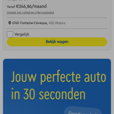
€246,86
/maand
Vanaf
Ontdek het volledige cijfervoorbeeld
6140 Fontaine-L'eveque,
GSL Motors
Vergelijk
Bekijk wagen