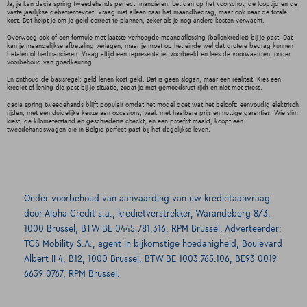
Ja, je kan dacia spring tweedehands perfect financieren. Let dan op het voorschot, de looptijd en de
vaste jaarlijkse debetrentevoet. Vraag niet alleen naar het maandbedrag, maar ook naar de totale
kost. Dat helpt je om je geld correct te plannen, zeker als je nog andere kosten verwacht.
Overweeg ook of een formule met laatste verhoogde maandaflossing (ballonkrediet) bij je past. Dat
kan je maandelijkse afbetaling verlagen, maar je moet op het einde wel dat grotere bedrag kunnen
betalen of herfinancieren. Vraag altijd een representatief voorbeeld en lees de voorwaarden, onder
voorbehoud van goedkeuring.
En onthoud de basisregel: geld lenen kost geld. Dat is geen slogan, maar een realiteit. Kies een
krediet of lening die past bij je situatie, zodat je met gemoedsrust rijdt en niet met stress.
dacia spring tweedehands blijft populair omdat het model doet wat het belooft: eenvoudig elektrisch
rijden, met een duidelijke keuze aan occasions, vaak met haalbare prijs en nuttige garanties. Wie slim
kiest, de kilometerstand en geschiedenis checkt, en een proefrit maakt, koopt een
tweedehandswagen die in België perfect past bij het dagelijkse leven.
Onder voorbehoud van aanvaarding van uw kredietaanvraag
door Alpha Credit s.a., kredietverstrekker, Warandeberg 8/3,
1000 Brussel, BTW BE 0445.781.316, RPM Brussel. Adverteerder:
TCS Mobility S.A., agent in bijkomstige hoedanigheid, Boulevard
Albert II 4, B12, 1000 Brussel, BTW BE 1003.765.106, BE93 0019
6639 0767, RPM Brussel.