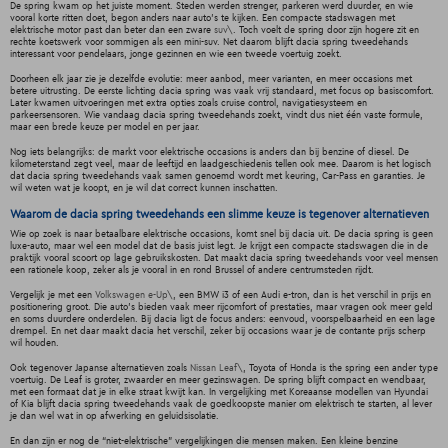
De spring kwam op het juiste moment. Steden werden strenger, parkeren werd duurder, en wie
vooral korte ritten doet, begon anders naar auto's te kijken. Een compacte stadswagen met
elektrische motor past dan beter dan een zware
suv\
. Toch voelt de spring door zijn hogere zit en
rechte koetswerk voor sommigen als een mini-suv. Net daarom blijft dacia spring tweedehands
interessant voor pendelaars, jonge gezinnen en wie een tweede voertuig zoekt.
Doorheen elk jaar zie je dezelfde evolutie: meer aanbod, meer varianten, en meer occasions met
betere uitrusting. De eerste lichting dacia spring was vaak vrij standaard, met focus op basiscomfort.
Later kwamen uitvoeringen met extra opties zoals cruise control, navigatiesysteem en
parkeersensoren. Wie vandaag dacia spring tweedehands zoekt, vindt dus niet één vaste formule,
maar een brede keuze per model en per jaar.
Nog iets belangrijks: de markt voor elektrische occasions is anders dan bij benzine of diesel. De
kilometerstand zegt veel, maar de leeftijd en laadgeschiedenis tellen ook mee. Daarom is het logisch
dat dacia spring tweedehands vaak samen genoemd wordt met keuring, Car-Pass en garanties. Je
wil weten wat je koopt, en je wil dat correct kunnen inschatten.
Waarom de dacia spring tweedehands een slimme keuze is tegenover alternatieven
Wie op zoek is naar betaalbare elektrische occasions, komt snel bij dacia uit. De dacia spring is geen
luxe-auto, maar wel een model dat de basis juist legt. Je krijgt een compacte stadswagen die in de
praktijk vooral scoort op lage gebruikskosten. Dat maakt dacia spring tweedehands voor veel mensen
een rationele koop, zeker als je vooral in en rond Brussel of andere centrumsteden rijdt.
Vergelijk je met een
Volkswagen e-Up\
, een BMW i3 of een Audi e-tron, dan is het verschil in prijs en
positionering groot. Die auto's bieden vaak meer rijcomfort of prestaties, maar vragen ook meer geld
en soms duurdere onderdelen. Bij dacia ligt de focus anders: eenvoud, voorspelbaarheid en een lage
drempel. En net daar maakt dacia het verschil, zeker bij occasions waar je de contante prijs scherp
wil houden.
Ook tegenover Japanse alternatieven zoals
Nissan Leaf\
, Toyota of Honda is the spring een ander type
voertuig. De Leaf is groter, zwaarder en meer gezinswagen. De spring blijft compact en wendbaar,
met een formaat dat je in elke straat kwijt kan. In vergelijking met Koreaanse modellen van Hyundai
of Kia blijft dacia spring tweedehands vaak de goedkoopste manier om elektrisch te starten, al lever
je dan wel wat in op afwerking en geluidsisolatie.
En dan zijn er nog de “niet-elektrische” vergelijkingen die mensen maken. Een kleine benzine