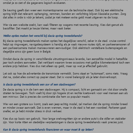
omdat je zo ziet of de gegevens logisch evolueren.
De keuring geeft dan weer een momentopname van de technische staat. Ook bij een elektrische
spring blijft dat relevant: ophanging, remmen, banden en verlichting blijven klassieke punten. Zorg
dat alles in orde is vóór je tekent, zodat je niet meteen extra geld moet uitgeven na de koop.
Wie via een website zoekt, kan vaak filteren op wagens met recente keuring. Kies dat gerust als
basisfilter. Dat maakt je keuze kleiner, maar vaak beter.
Welke opties maken het verschil bij dacia spring tweedehands?
Bij dacia spring tweedehands maken opties het dagelijkse verschil, zeker in de stad. cruise control
helpt op ringwegen, navigatiesysteem is handig als je vaak nieuwe routes rijdt, en parkeersensoren of
een parkeercamera maken manoeuvreren eenvoudiger. Ook elektrisch verstelbare buitenspiegels en
degelijke airco zijn geen luxe in België.
Omdat dacia de spring in verschillende uitrustingsniveaus leverde, kan eenzelfde model in hetzelfde
jaar toch anders aanvoelen. Dat verklaart waarom twee occasions met gelijke kilometerstand toch een
andere prijs hebben. Kies dus niet alleen op geld, maar op wat je effectief gebruikt.
Let ook op hoe de advertentie de transmissie vermeldt. Soms staat er “automaat”, soms niets. Vraag
dat na, zodat alles correct op papier staat. Dat is vooral belangrijk als je later doorverkoopt.
Is dacia spring tweedehands een suv of een stadswagen?
De dacia spring is in de kern een stadswagen. Hij is compact, licht en gemaakt om vlot door smalle
straten te bewegen. Toch voelt hij door zijn hogere zit en rechte koetswerk voor veel mensen aan als
een mini-suv. Dat is precies de combinatie die hem zo populair maakt.
Wie van een grotere suv komt, zoals een jeep-achtig model, zal merken dat de spring minder breed
en minder zwaar aanvoelt. Dat is even wennen, maar in de stad is het een voordeel. Parkeren gaat
sneller, en je hebt minder stress in druk verkeer.
Kies dus op basis van gebruik. Voor lange snelwegritten zijn er andere auto's die stiller en stabieler
zijn. Voor korte ritten en stedelijke verplaatsingen is dacia spring tweedehands vaak precies juist.
Kan ik dacia spring tweedehands financieren en waar moet ik op letten?