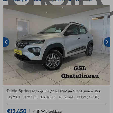
Dacia Spring
45cv gris 08/2021 11966km Airco Caméra USB
08/2021
11.966 km
Elektrisch
Automaat
33 kW ( 45 PK )
€12.450
1
✓
BTW aftrekbaar