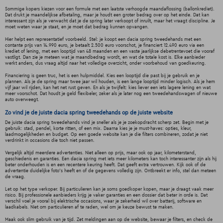
Sommige kopers kiezen voor een formule met een laatste verhoogde maandaflossing (ballonkrediet).
Dat drukt je maandelijkse afbetaling, maar je houdt een groter bedrag over op het einde. Dat kan
interessant zijn als je verwacht dat je de spring later verkoopt of inruilt, maar het vraagt discipline. Je
moet weten waar je staat, en je moet dat bedrag kunnen opvangen.
Hier helpt een representatief voorbeeld. Stel: je koopt een dacia spring tweedehands met een
contante prijs van 14.990 euro, je betaalt 2.500 euro voorschot, je financiert 12.490 euro via een
krediet of lening, met een looptijd van 48 maanden en een vaste jaarlijkse debetrentevoet die vooraf
vastligt. Dan zie je meteen wat je maandbedrag wordt, en wat de totale kost is. Elke aanbieder
werkt anders, dus vraag altijd naar het volledige overzicht, onder voorbehoud van goedkeuring.
Financiering is geen truc, het is een hulpmiddel. Kies een looptijd die past bij je gebruik en je
plannen. Als je de spring maar twee jaar wil houden, is een lange looptijd minder logisch. Als je hem
vijf jaar wil rijden, kan het net rust geven. En als je twijfelt: kies liever een iets lagere lening en wat
meer voorschot. Dat houdt je geld flexibeler, zeker als je later nog een tweedehandswagen of nieuwe
auto overweegt.
Zo vind je de juiste dacia spring tweedehands op de juiste website
De juiste dacia spring tweedehands vind je sneller als je je zoekopdracht scherp zet. Begin met je
gebruik: stad, pendel, korte ritten, of een mix. Daarna kies je je must-haves: opties, kleur,
laadmogelijkheden en budget. Op een goede website kan je die filters combineren, zodat je niet
verdrinkt in occasions die toch niet passen.
Vergelijk altijd meerdere advertenties. Niet alleen op prijs, maar ook op jaar, kilometerstand,
geschiedenis en garanties. Een dacia spring met iets meer kilometers kan toch interessanter zijn als hij
beter onderhouden is en een recentere keuring heeft. Dat geeft extra vertrouwen. Kijk ook of de
advertentie duidelijke foto’s heeft en of de gegevens volledig zijn. Ontbreekt er info, stel dan meteen
de vraag.
Let op het type verkoper. Bij particulieren kan je soms goedkoper kopen, maar je draagt vaak meer
risico. Bij professionele aanbieders krijg je vaker garanties en een dossier dat beter in orde is. Dat
verschil voel je vooral bij elektrische occasions, waar je zekerheid wil over batterij, software en
laadkabels. Niet om particulieren af te raden, wel om je keuze bewust te maken.
Maak ook slim gebruik van je tijd. Zet meldingen aan op de website, bewaar je filters, en check de