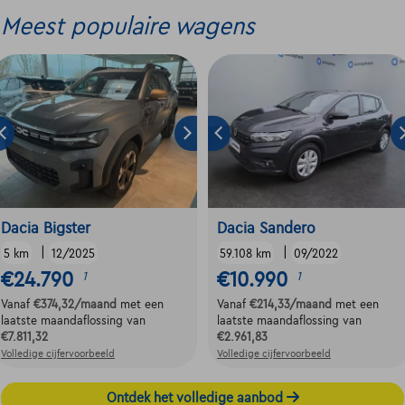
Meest populaire wagens
Dacia Bigster
Dacia Sandero
|
|
5 km
12/2025
59.108 km
09/2022
€24.790
€10.990
1
1
Vanaf
€374,32
/maand
met een
Vanaf
€214,33
/maand
met een
laatste maandaflossing van
laatste maandaflossing van
€7.811,32
€2.961,83
Volledige cijfervoorbeeld
Volledige cijfervoorbeeld
Ontdek het volledige aanbod