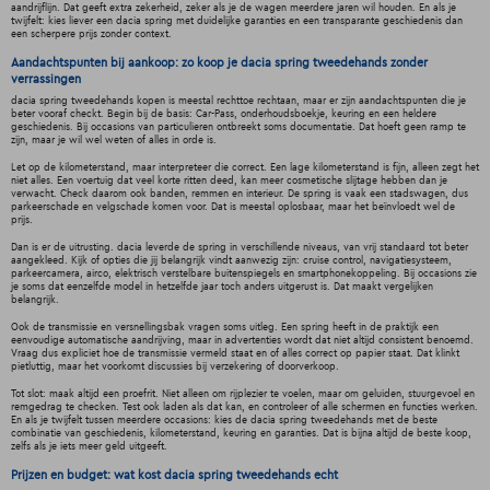
aandrijflijn. Dat geeft extra zekerheid, zeker als je de wagen meerdere jaren wil houden. En als je
twijfelt: kies liever een dacia spring met duidelijke garanties en een transparante geschiedenis dan
een scherpere prijs zonder context.
Aandachtspunten bij aankoop: zo koop je dacia spring tweedehands zonder
verrassingen
dacia spring tweedehands kopen is meestal rechttoe rechtaan, maar er zijn aandachtspunten die je
beter vooraf checkt. Begin bij de basis: Car-Pass, onderhoudsboekje, keuring en een heldere
geschiedenis. Bij occasions van particulieren ontbreekt soms documentatie. Dat hoeft geen ramp te
zijn, maar je wil wel weten of alles in orde is.
Let op de kilometerstand, maar interpreteer die correct. Een lage kilometerstand is fijn, alleen zegt het
niet alles. Een voertuig dat veel korte ritten deed, kan meer cosmetische slijtage hebben dan je
verwacht. Check daarom ook banden, remmen en interieur. De spring is vaak een stadswagen, dus
parkeerschade en velgschade komen voor. Dat is meestal oplosbaar, maar het beïnvloedt wel de
prijs.
Dan is er de uitrusting. dacia leverde de spring in verschillende niveaus, van vrij standaard tot beter
aangekleed. Kijk of opties die jij belangrijk vindt aanwezig zijn: cruise control, navigatiesysteem,
parkeercamera, airco, elektrisch verstelbare buitenspiegels en smartphonekoppeling. Bij occasions zie
je soms dat eenzelfde model in hetzelfde jaar toch anders uitgerust is. Dat maakt vergelijken
belangrijk.
Ook de transmissie en versnellingsbak vragen soms uitleg. Een spring heeft in de praktijk een
eenvoudige automatische aandrijving, maar in advertenties wordt dat niet altijd consistent benoemd.
Vraag dus expliciet hoe de transmissie vermeld staat en of alles correct op papier staat. Dat klinkt
pietluttig, maar het voorkomt discussies bij verzekering of doorverkoop.
Tot slot: maak altijd een proefrit. Niet alleen om rijplezier te voelen, maar om geluiden, stuurgevoel en
remgedrag te checken. Test ook laden als dat kan, en controleer of alle schermen en functies werken.
En als je twijfelt tussen meerdere occasions: kies de dacia spring tweedehands met de beste
combinatie van geschiedenis, kilometerstand, keuring en garanties. Dat is bijna altijd de beste koop,
zelfs als je iets meer geld uitgeeft.
Prijzen en budget: wat kost dacia spring tweedehands echt