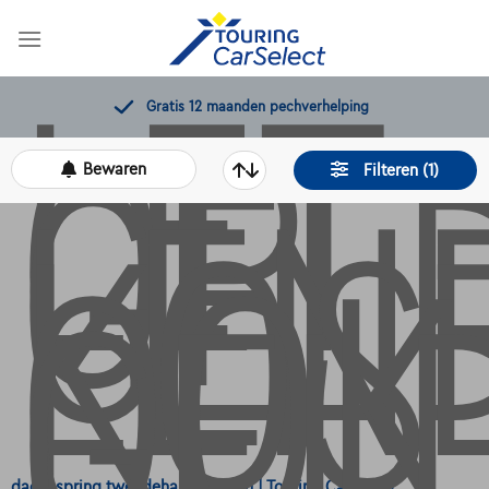
LET
Skip
OP,
to
content
GEL
LEN
Gratis 12 maanden pechverhelping
KOS
Bewaren
Filteren (1)
OOK
GEL
dacia spring tweedehands kopen | Touring CarSelect