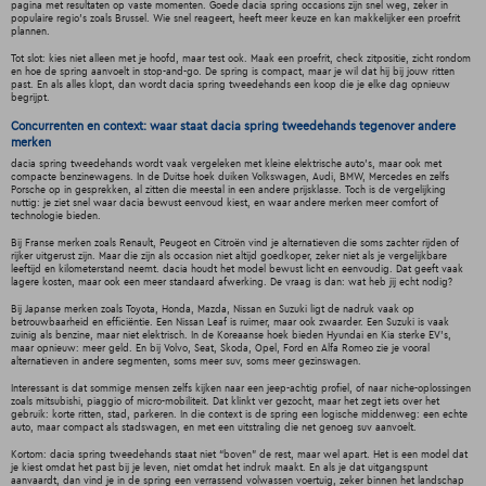
pagina met resultaten op vaste momenten. Goede dacia spring occasions zijn snel weg, zeker in
populaire regio’s zoals Brussel. Wie snel reageert, heeft meer keuze en kan makkelijker een proefrit
plannen.
Tot slot: kies niet alleen met je hoofd, maar test ook. Maak een proefrit, check zitpositie, zicht rondom
en hoe de spring aanvoelt in stop-and-go. De spring is compact, maar je wil dat hij bij jouw ritten
past. En als alles klopt, dan wordt dacia spring tweedehands een koop die je elke dag opnieuw
begrijpt.
Concurrenten en context: waar staat dacia spring tweedehands tegenover andere
merken
dacia spring tweedehands wordt vaak vergeleken met kleine elektrische auto's, maar ook met
compacte benzinewagens. In de Duitse hoek duiken Volkswagen, Audi, BMW, Mercedes en zelfs
Porsche op in gesprekken, al zitten die meestal in een andere prijsklasse. Toch is de vergelijking
nuttig: je ziet snel waar dacia bewust eenvoud kiest, en waar andere merken meer comfort of
technologie bieden.
Bij Franse merken zoals Renault, Peugeot en Citroën vind je alternatieven die soms zachter rijden of
rijker uitgerust zijn. Maar die zijn als occasion niet altijd goedkoper, zeker niet als je vergelijkbare
leeftijd en kilometerstand neemt. dacia houdt het model bewust licht en eenvoudig. Dat geeft vaak
lagere kosten, maar ook een meer standaard afwerking. De vraag is dan: wat heb jij echt nodig?
Bij Japanse merken zoals Toyota, Honda, Mazda, Nissan en Suzuki ligt de nadruk vaak op
betrouwbaarheid en efficiëntie. Een Nissan Leaf is ruimer, maar ook zwaarder. Een Suzuki is vaak
zuinig als benzine, maar niet elektrisch. In de Koreaanse hoek bieden Hyundai en Kia sterke EV’s,
maar opnieuw: meer geld. En bij Volvo, Seat, Skoda, Opel, Ford en Alfa Romeo zie je vooral
alternatieven in andere segmenten, soms meer suv, soms meer gezinswagen.
Interessant is dat sommige mensen zelfs kijken naar een jeep-achtig profiel, of naar niche-oplossingen
zoals mitsubishi, piaggio of micro-mobiliteit. Dat klinkt ver gezocht, maar het zegt iets over het
gebruik: korte ritten, stad, parkeren. In die context is de spring een logische middenweg: een echte
auto, maar compact als stadswagen, en met een uitstraling die net genoeg suv aanvoelt.
Kortom: dacia spring tweedehands staat niet “boven” de rest, maar wel apart. Het is een model dat
je kiest omdat het past bij je leven, niet omdat het indruk maakt. En als je dat uitgangspunt
aanvaardt, dan vind je in de spring een verrassend volwassen voertuig, zeker binnen het landschap