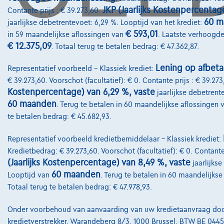
JKP (Jaarlijks Kostenpercentag
Contante prijs : € 39.273,60.
60 m
jaarlijkse debetrentevoet: 6,29 %. Looptijd van het krediet:
€ 593,01
in 59 maandelijkse aflossingen van
. Laatste verhoogde
€ 12.375,09
. Totaal terug te betalen bedrag: € 47.362,87.
Lening op afbeta
Representatief voorbeeld – Klassiek krediet:
€ 39.273,60. Voorschot (facultatief): € 0. Contante prijs : € 39.27
Kostenpercentage) van 6,29 %, vaste
jaarlijkse debetrent
60 maanden
. Terug te betalen in 60 maandelijkse aflossingen
te betalen bedrag: € 45.682,93.
Representatief voorbeeld kredietbemiddelaar – Klassiek krediet:
Kredietbedrag: € 39.273,60. Voorschot (facultatief): € 0. Contante
(Jaarlijks Kostenpercentage) van 8,49 %, vaste
jaarlijkse
60 maanden
Looptijd van
. Terug te betalen in 60 maandelijks
Totaal terug te betalen bedrag: € 47.978,93.
Onder voorbehoud van aanvaarding van uw kredietaanvraag door 
kredietverstrekker, Warandeberg 8/3, 1000 Brussel, BTW BE 0445.