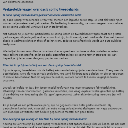
van elektrische occasions.
Veelgestelde vragen over dacia spring tweedehands
Is dacia spring tweedehands geschikt als eerste elektrische auto?
Ja, dacia spring tweedehands is voor veel mensen een logische eerste stap. Je leert elektrisch rijden
zonder dat je meteen veel geld vastzet. De bediening is eenvoudig, de motor reageert voorspelbaar,
en de spring voelt snel vertrouwd aan in stadsverkeer.
Net daarom zie je dat veel particulieren de spring kiezen als tweedehandswagen naast een grotere
gezinswagen. Als je dagelijkse ritten vooral kort zijn, is dit voertuig vaak voldoende. Kies wel bewust:
check je laadmogelijkheden thuis of op het werk, zodat je niet afhankelijk wordt van dure publieke
laadpunten.
Wie twijfelt tussen verschillende occasions doet er goed aan om twee of drie modellen te testen.
Maak telkens een proefrit, en let op zicht, zitcomfort en hoe de spring remt in stop-and-go. Dat
bepaalt je rijplezier meer dan je op papier zou denken.
Waar let ik op bij de batterij van een dacia spring tweedehands?
Bij dacia spring tweedehands is de batterij één van de belangrijkste waardefactoren. Vraag naar de
geschiedenis: werd de wagen vaak snelladen, hoe werd hij doorgaans geladen, en zijn er rapporten
of checks beschikbaar. Niet om ongerust te maken, wel om correct te kunnen vergelijken tussen
occasions.
Let ook op leeftijd en jaar. Een jonger model heeft vaak nog meer resterende fabrieksdekking,
afhankelijk van de voorwaarden. garanties verschillen, dus vraag expliciet welke garanties op batterij
of aandrijving van toepassing zijn. Dat geeft gemoedsrust, zeker als je de spring meerdere jaar wil
houden.
Als je koopt via een professionele partij, zijn de gegevens vaak beter gedocumenteerd. Bij
particulieren kan het ook, maar stel dan extra vraag en laat je niet afschepen met vage antwoorden.
Een duidelijke advertentie met heldere gegevens is meestal een goed teken.
Hoe belangrijk zijn keuring en Car-Pass bij dacia spring tweedehands?
Keuring en Car-Pass zijn bij dacia spring tweedehands niet optioneel als je slim wil kopen. De Car-Pass
helpt je de kilometerstand te verifiëren en geeft inzicht in de historiek. Dat is belangrijk bij occasions,