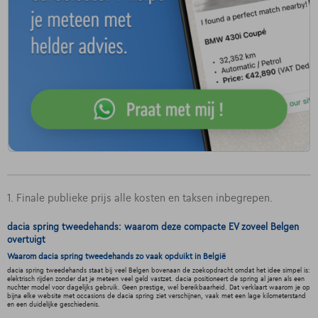
1. Finale publieke prijs alle kosten en taksen inbegrepen.
dacia spring tweedehands: waarom deze compacte EV zoveel Belgen
overtuigt
Waarom dacia spring tweedehands zo vaak opduikt in België
dacia spring tweedehands staat bij veel Belgen bovenaan de zoekopdracht omdat het idee simpel is:
elektrisch rijden zonder dat je meteen veel geld vastzet. dacia positioneert de spring al jaren als een
nuchter model voor dagelijks gebruik. Geen prestige, wel bereikbaarheid. Dat verklaart waarom je op
bijna elke website met occasions de dacia spring ziet verschijnen, vaak met een lage kilometerstand
en een duidelijke geschiedenis.